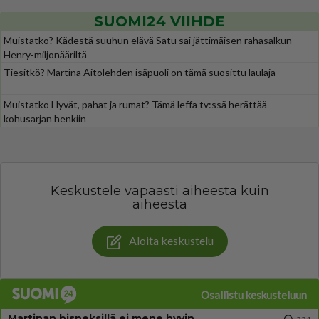
SUOMI24 VIIHDE
Muistatko? Kädestä suuhun elävä Satu sai jättimäisen rahasalkun
Henry-miljonääriltä
Tiesitkö? Martina Aitolehden isäpuoli on tämä suosittu laulaja
Muistatko Hyvät, pahat ja rumat? Tämä leffa tv:ssä herättää
kohusarjan henkiin
Keskustele vapaasti aiheesta kuin
aiheesta
Aloita keskustelu
Osallistu keskusteluun
Martinan bisneksillä ei mene hyvin