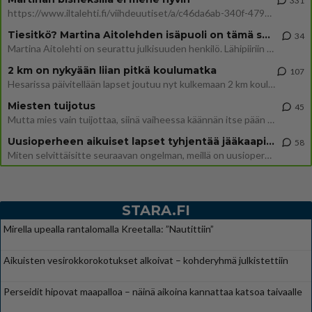
331
https://www.iltalehti.fi/viihdeuutiset/a/c46da6ab-340f-4790-aaa7-0865eed2336 Yrityksen konkurssihakemus on tullut kärä
Tiesitkö? Martina Aitolehden isäpuoli on tämä suosittu laulaja
34
Martina Aitolehti on seurattu julkisuuden henkilö. Lähipiiriin mahtuu muitakin tunnettuja henkilöitä. Tiesitkö, että Ma
2 km on nykyään liian pitkä koulumatka
107
Hesarissa päivitellään lapset joutuu nyt kulkemaan 2 km kouluun jösses. Ruostefillarilla tuo matka menee vaikka miten äk
Miesten tuijotus
45
Mutta mies vain tuijottaa, siinä vaiheessa käännän itse pään pois. Mikä juttu? Yleensä jos joku tuijottaa tai katsoo, hä
Uusioperheen aikuiset lapset tyhjentää jääkaapin käydessään
58
Miten selvittäisitte seuraavan ongelman, meillä on uusioperhe, minulla teini-ikäiset lapset ja puolisolla aikuiset, jotk
STARA.FI
Mirella upealla rantalomalla Kreetalla: ”Nautittiin”
Aikuisten vesirokkorokotukset alkoivat – kohderyhmä julkistettiin
Perseidit hipovat maapalloa – näinä aikoina kannattaa katsoa taivaalle