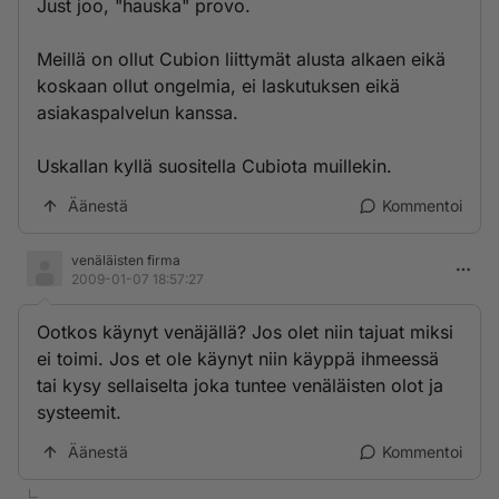
Just joo, "hauska" provo.
Meillä on ollut Cubion liittymät alusta alkaen eikä
koskaan ollut ongelmia, ei laskutuksen eikä
asiakaspalvelun kanssa.
Uskallan kyllä suositella Cubiota muillekin.
Äänestä
Kommentoi
venäläisten firma
2009-01-07 18:57:27
Ootkos käynyt venäjällä? Jos olet niin tajuat miksi
ei toimi. Jos et ole käynyt niin käyppä ihmeessä
tai kysy sellaiselta joka tuntee venäläisten olot ja
systeemit.
Äänestä
Kommentoi