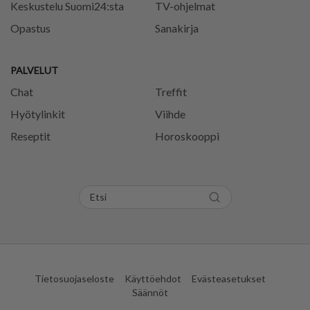
Keskustelu Suomi24:sta
TV-ohjelmat
Opastus
Sanakirja
PALVELUT
Chat
Treffit
Hyötylinkit
Viihde
Reseptit
Horoskooppi
Tietosuojaseloste
Käyttöehdot
Evästeasetukset
Säännöt