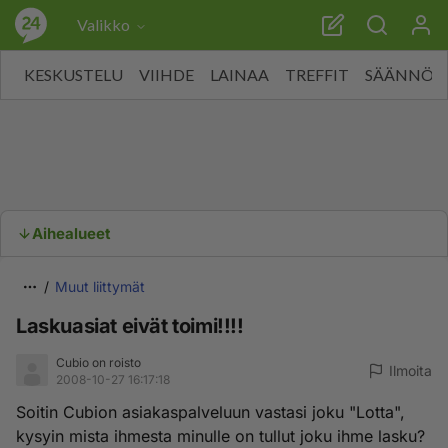
Valikko
KESKUSTELU
VIIHDE
LAINAA
TREFFIT
SÄÄNNÖT
Aihealueet
Muut liittymät
Laskuasiat eivät toimi!!!!
Cubio on roisto
Ilmoita
2008-10-27 16:17:18
Soitin Cubion asiakaspalveluun vastasi joku "Lotta",
kysyin mista ihmesta minulle on tullut joku ihme lasku?