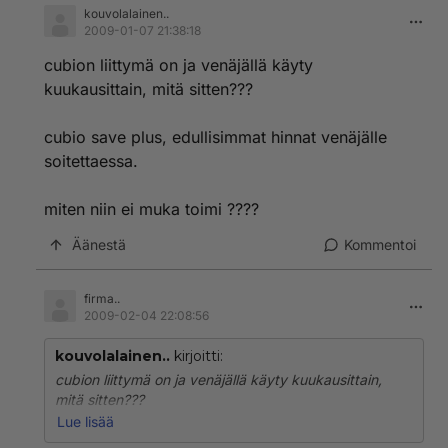
kouvolalainen..
2009-01-07 21:38:18
cubion liittymä on ja venäjällä käyty
kuukausittain, mitä sitten???
cubio save plus, edullisimmat hinnat venäjälle
soitettaessa.
miten niin ei muka toimi ????
Äänestä
Kommentoi
firma..
2009-02-04 22:08:56
kouvolalainen..
kirjoitti:
cubion liittymä on ja venäjällä käyty kuukausittain,
mitä sitten???
Lue lisää
cubio save plus, edullisimmat hinnat venäjälle