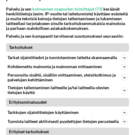
Palvelu ja sen
kolmannen osapuolen toimittajat (73)
keräävät
henkilötietoja (esim. IP-osoite tai laitetunniste) käyttäen evästeitä
ja muita teknisiä keinoja tietojen tallentamiseen ja lukemiseen
Ketjusta on poistettu
0
sääntöjenvastaista viestiä.
laitteellasi tarjotakseen sinulle tarkoituksenmukaisia mainoksia
ja parhaan mahdollisen asiakaskokemuksen.
Takaisin ylös
Palvelu ja sen kumppanit tarvitsevat suostumuksesi seuraaviin:
Tarkoitukset
LUETUIMMAT KESKUSTELUT
Tarkat sijaintitiedot ja tunnistaminen laitetta skannaamalla
PÄIVÄ
VIIKKO
KUUKAUSI
Kohdennettu mainonta ja mainonnan mittaaminen
613
Jos SDP ei voita reilusti, persut kumoavat demokratian Suomesta
Personoitu sisältö, sisällön mittaaminen, yleisötutkimus ja
1600
palvelujen kehittäminen
Näin tekisi ainakin Rydman seuratessaan idolinsa Trumpin mallia https://www.is.fi/politiikka/art-2000012187244.html
06.08.2026 09:02
Maailman menoa
Tietojen tallentaminen laitteelle ja/tai laitteella olevien
tietojen käyttö
44
Anteeksi arkuuteni
Erityisominaisuudet
857
Olen säälittävä, mitä tulee sinun kohtaamiseen. Tunnen vaan itseni todella epävarmaksi sun kanssa. Jos minun olisi pitän
06.08.2026 16:54
Ikävä
Tarkkojen sijaintitietojen käyttäminen
Tunnista laitteet aktiivisesti pyydettyjen tietojen perusteella
485
Perussuomalaisten kannatus nousi rytinällä Ylen tänään julkaisemassa tuoreimmassa gallup-kyselyssä.
739
https://yle.fi/a/74-20239449 Perussuomalaisilla hurja- ja ylivoimaisesti suurin nousu tässä uudessa Ylen gallupissa. Kyl
Erityiset tarkoitukset