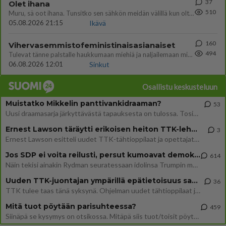
37
Olet ihana
510
Muru, sä oot ihana. Tunsitko sen sähkön meidän välillä kun oltiin ihan låhekkäin? 👩‍❤️‍👩❤️😼😘
05.08.2026 21:15
Ikävä
160
Vihervasemmistofeministinaisasianaiset
494
Tulevat tänne palstalle haukkumaan miehiä ja naljailemaan miehelle, kehuvat olevansa heitä parempia. Itse asuvat MIEHE
06.08.2026 12:01
Sinkut
Osallistu keskusteluun
Muistatko Mikkelin panttivankidraaman?
53
Uusi draamasarja järkyttävästä tapauksesta on tulossa. Tositapahtumiin perustuva sarja ammentaa vuoden 1986 Mikkelin pan
Ernest Lawson täräytti erikoisen heiton TTK-lehdistötilaisuudessa: " Onko tässä tarkoituksena...?"
3
Ernest Lawson esitteli uudet TTK-tähtioppilaat ja opettajat torstaina 6.8. lehdistölle. Tulevalla kaudella on yksi hausk
Jos SDP ei voita reilusti, persut kumoavat demokratian Suomesta
614
Näin tekisi ainakin Rydman seuratessaan idolinsa Trumpin mallia https://www.is.fi/politiikka/art-2000012187244.html
Uuden TTK-juontajan ympärillä epätietoisuus sakenee - Nyt MTV hämmentää soppaa
36
TTK tulee taas tänä syksynä. Ohjelman uudet tähtioppilaat julkistetaan torstaina 6. elokuuta klo 14 alkavassa lehdistö
Mitä tuot pöytään parisuhteessa?
459
Siinäpä se kysymys on otsikossa. Mitäpä siis tuot/toisit pöytään parisuhteessa? Oletko mies vai nainen? Koetko sen mitä