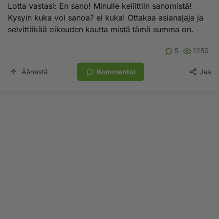
Lotta vastasi: En sano! Minulle keilittiin sanomistä!
Kysyin kuka voi sanoa? ei kuka! Ottakaa asianajaja ja
selvittäkää oikeuden kautta mistä tämä summa on.
5
1250
Äänestä
Kommentoi
Jaa