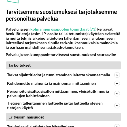
Eräskin käyttää tietämme, vaikka oma tiensä on
palstansa toisella laidalla.
Tarvitsemme suostumuksesi tarjotaksemme
personoitua palvelua
Äänestä
Kommentoi
Palvelu ja sen
kolmannen osapuolen toimittajat (73)
keräävät
henkilötietoja (esim. IP-osoite tai laitetunniste) käyttäen evästeitä
tientekoon
ja muita teknisiä keinoja tietojen tallentamiseen ja lukemiseen
2008-11-07 19:21:39
laitteellasi tarjotakseen sinulle tarkoituksenmukaisia mainoksia
ja parhaan mahdollisen asiakaskokemuksen.
Tietoimitus maksaa helposti tonnin, riippuen
Palvelu ja sen kumppanit tarvitsevat suostumuksesi seuraaviin:
tapauksesta ja ympärivuotisen metsäautotien
Tarkoitukset
pohjan teko noin 1000e/200m.
Kulutuskerroksesta, murske 50mm, joutuu
Tarkat sijaintitiedot ja tunnistaminen laitetta skannaamalla
maksamaan n 13 euroa kuutiolta. Noilla hinnoilla
Kohdennettu mainonta ja mainonnan mittaaminen
rakentui rekan kantava tie P-Karjalassa kesällä.
Personoitu sisältö, sisällön mittaaminen, yleisötutkimus ja
Toisaalta ensimmäiseksi pohjalle jos ei erittäin
palvelujen kehittäminen
kantavaa maa, kannattaa ottaa
Tietojen tallentaminen laitteelle ja/tai laitteella olevien
tietojen käyttö
Äänestä
Kommentoi
Erityisominaisuudet
Anonyymi
Tarkkojen sijaintitietojen käyttäminen