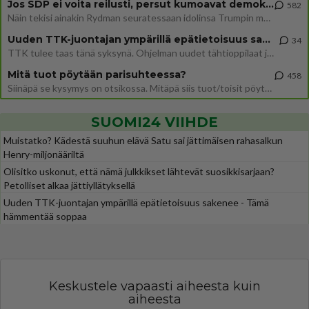
Jos SDP ei voita reilusti, persut kumoavat demokratian Suomesta
582
Näin tekisi ainakin Rydman seuratessaan idolinsa Trumpin mallia https://www.is.fi/politiikka/art-2000012187244.html
Uuden TTK-juontajan ympärillä epätietoisuus sakenee - Nyt MTV hämmentää soppaa
34
TTK tulee taas tänä syksynä. Ohjelman uudet tähtioppilaat julkistetaan torstaina 6. elokuuta klo 14 alkavassa lehdistö
Mitä tuot pöytään parisuhteessa?
458
Siinäpä se kysymys on otsikossa. Mitäpä siis tuot/toisit pöytään parisuhteessa? Oletko mies vai nainen? Koetko sen mitä
SUOMI24 VIIHDE
Muistatko? Kädestä suuhun elävä Satu sai jättimäisen rahasalkun
Henry-miljonääriltä
Olisitko uskonut, että nämä julkkikset lähtevät suosikkisarjaan?
Petolliset alkaa jättiyllätyksellä
Uuden TTK-juontajan ympärillä epätietoisuus sakenee - Tämä
hämmentää soppaa
Keskustele vapaasti aiheesta kuin
aiheesta