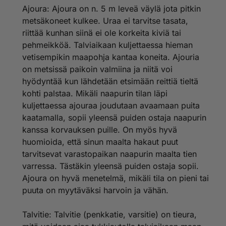
Ajoura: Ajoura on n. 5 m leveä väylä jota pitkin
metsäkoneet kulkee. Uraa ei tarvitse tasata,
riittää kunhan siinä ei ole korkeita kiviä tai
pehmeikköä. Talviaikaan kuljettaessa hieman
vetisempikin maapohja kantaa koneita. Ajouria
on metsissä paikoin valmiina ja niitä voi
hyödyntää kun lähdetään etsimään reittiä tieltä
kohti palstaa. Mikäli naapurin tilan läpi
kuljettaessa ajouraa joudutaan avaamaan puita
kaatamalla, sopii yleensä puiden ostaja naapurin
kanssa korvauksen puille. On myös hyvä
huomioida, että sinun maalta hakaut puut
tarvitsevat varastopaikan naapurin maalta tien
varressa. Tästäkin yleensä puiden ostaja sopii.
Ajoura on hyvä menetelmä, mikäli tila on pieni tai
puuta on myytäväksi harvoin ja vähän.
Talvitie: Talvitie (penkkatie, varsitie) on tieura,