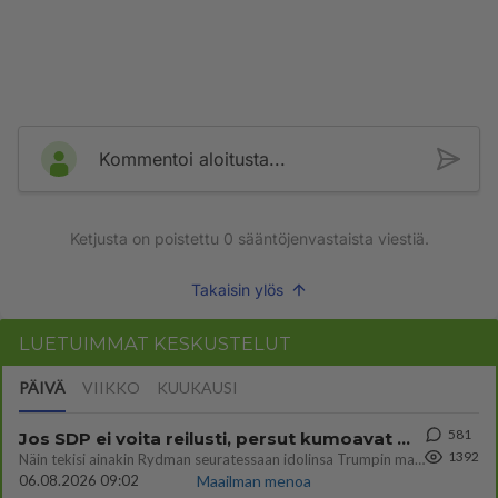
Kommentoi aloitusta...
Ketjusta on poistettu
0
sääntöjenvastaista viestiä.
Takaisin ylös
LUETUIMMAT KESKUSTELUT
PÄIVÄ
VIIKKO
KUUKAUSI
581
Jos SDP ei voita reilusti, persut kumoavat demokratian Suomesta
1392
Näin tekisi ainakin Rydman seuratessaan idolinsa Trumpin mallia https://www.is.fi/politiikka/art-2000012187244.html
06.08.2026 09:02
Maailman menoa