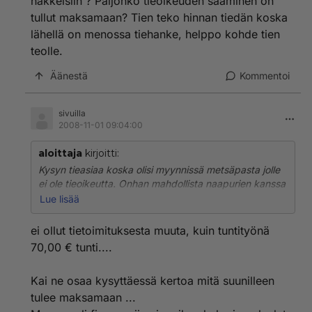
hakkeisiin ? Paljonko tieoikeuden saaminen on
tullut maksamaan? Tien teko hinnan tiedän koska
lähellä on menossa tiehanke, helppo kohde tien
teolle.
Äänestä
Kommentoi
sivuilla
2008-11-01 09:04:00
aloittaja
kirjoitti:
Kysyn tieasiaa koska olisi myynnissä metsäpasta jolle
ei ole tieoikeutta. Onhan mahdollista naapurien kanssa
hommata yhteinen tiehanke. Miten naapurit on
Lue lisää
suhtautuneet tällaisiin hakkeisiin ? Paljonko
tieoikeuden saaminen on tullut maksamaan? Tien teko
ei ollut tietoimituksesta muuta, kuin tuntityönä
hinnan tiedän koska lähellä on menossa tiehanke,
70,00 € tunti....
helppo kohde tien teolle.
Kai ne osaa kysyttäessä kertoa mitä suunilleen
tulee maksamaan ...