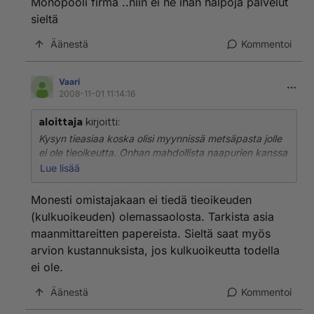
Monopooli firma ..niin ei ne ihan halpoja palvelut
sieltä
Äänestä
Kommentoi
Vaari
2008-11-01 11:14:16
aloittaja
kirjoitti:
Kysyn tieasiaa koska olisi myynnissä metsäpasta jolle
ei ole tieoikeutta. Onhan mahdollista naapurien kanssa
hommata yhteinen tiehanke. Miten naapurit on
Lue lisää
suhtautuneet tällaisiin hakkeisiin ? Paljonko
tieoikeuden saaminen on tullut maksamaan? Tien teko
Monesti omistajakaan ei tiedä tieoikeuden
hinnan tiedän koska lähellä on menossa tiehanke,
(kulkuoikeuden) olemassaolosta. Tarkista asia
helppo kohde tien teolle.
maanmittareitten papereista. Sieltä saat myös
arvion kustannuksista, jos kulkuoikeutta todella
ei ole.
Äänestä
Kommentoi