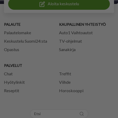
Aloita keskustelu
PALAUTE
KAUPALLINEN YHTEISTYÖ
Palautelomake
Auto1 Vaihtoautot
Keskustelu Suomi24:sta
TV-ohjelmat
Opastus
Sanakirja
PALVELUT
Chat
Treffit
Hyötylinkit
Viihde
Reseptit
Horoskooppi