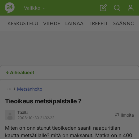
Valikko
KESKUSTELU
VIIHDE
LAINAA
TREFFIT
SÄÄNNÖT
Aihealueet
Metsänhoito
Tieoikeus metsäpalstalle ?
Täältä
Ilmoita
2008-10-30 21:32:22
Miten on onnistunut tieoikeden saanti naapuritilan
kautta metsätilalle? mitä on maksanut. Matka on n.400