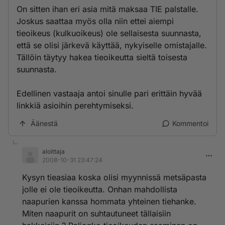
On sitten ihan eri asia mitä maksaa TIE palstalle.
Joskus saattaa myös olla niin ettei aiempi
tieoikeus (kulkuoikeus) ole sellaisesta suunnasta,
että se olisi järkevä käyttää, nykyiselle omistajalle.
Tällöin täytyy hakea tieoikeutta sieltä toisesta
suunnasta.
Edellinen vastaaja antoi sinulle pari erittäin hyvää
linkkiä asioihin perehtymiseksi.
Äänestä
Kommentoi
aloittaja
2008-10-31 23:47:24
Kysyn tieasiaa koska olisi myynnissä metsäpasta
jolle ei ole tieoikeutta. Onhan mahdollista
naapurien kanssa hommata yhteinen tiehanke.
Miten naapurit on suhtautuneet tällaisiin