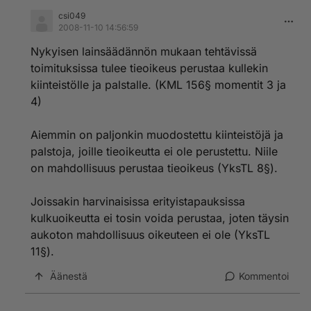
csi049
2008-11-10 14:56:59
Nykyisen lainsäädännön mukaan tehtävissä
toimituksissa tulee tieoikeus perustaa kullekin
kiinteistölle ja palstalle. (KML 156§ momentit 3 ja
4)
Aiemmin on paljonkin muodostettu kiinteistöjä ja
palstoja, joille tieoikeutta ei ole perustettu. Niile
on mahdollisuus perustaa tieoikeus (YksTL 8§).
Joissakin harvinaisissa erityistapauksissa
kulkuoikeutta ei tosin voida perustaa, joten täysin
aukoton mahdollisuus oikeuteen ei ole (YksTL
11§).
Äänestä
Kommentoi