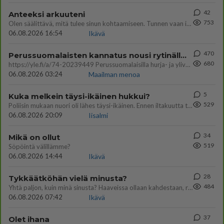
42
Anteeksi arkuuteni
753
Olen säälittävä, mitä tulee sinun kohtaamiseen. Tunnen vaan itseni todella epävarmaksi sun kanssa. Jos minun olisi pitän
06.08.2026 16:54
Ikävä
470
Perussuomalaisten kannatus nousi rytinällä Ylen tänään julkaisemassa tuoreimmassa gallup-kyselyssä.
680
https://yle.fi/a/74-20239449 Perussuomalaisilla hurja- ja ylivoimaisesti suurin nousu tässä uudessa Ylen gallupissa. Kyl
06.08.2026 03:24
Maailman menoa
5
Kuka melkein täysi-ikäinen hukkui?
529
Poliisin mukaan nuori oli lähes täysi-ikäinen. Ennen iltakuutta tulleen ilmoituksen mukaan ihminen oli joutunut mahdoll
06.08.2026 20:09
Iisalmi
34
Mikä on ollut
519
Söpöintä välillämme?
06.08.2026 14:44
Ikävä
28
Tykkäätköhän vielä minusta?
484
Yhtä paljon, kuin minä sinusta? Haaveissa ollaan kahdestaan, rauhassa ja lähennytään fyysisesti ja tutustutaan syvemmin
06.08.2026 07:42
Ikävä
37
Olet ihana