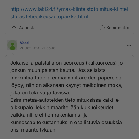
http://www.laki24.fi/ymas-kiinteistotoimitus-kiintei
storasitetieoikeusautopaikka.html
Äänestä
Kommentoi
Vaari
2008-10-31 21:35:18
Jokaisella palstalla on tieoikeus (kulkuoikeus) jo
jonkun muun palstan kautta. Jos sellaista
merkintää todella ei maanmittareiden papereista
löydy, niin on aikanaan käynyt melkoinen moka,
joka on toki korjattavissa.
Esim metsä-autoteiden tietoimituksissa kaikille
pikkupaloillekkin määritellään kulkuoikeudet,
vaikka niille ei tien rakentamis- ja
kunnossapitokustannuksiin osallistuvia osuuksia
olisi määriteltykään.