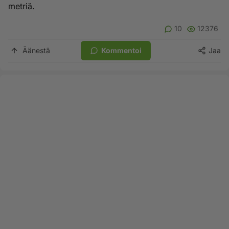
metriä.
10
12376
Äänestä
Kommentoi
Jaa