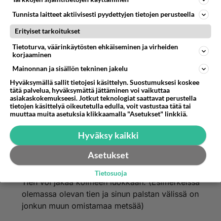
2021-09-28 10:26:53
Tunnista laitteet aktiivisesti pyydettyjen tietojen perusteella
Onko jollain tietoa, minkälainen tie metsä palstalle
Erityiset tarkoitukset
pitää olla. Pitääkö sinne päästä tukkirekalla vai
Tietoturva, väärinkäytösten ehkäiseminen ja virheiden
riittääkö että pääsee motolla ja traktorilla? Ja onko
korjaaminen
tien päässä olevan metsäpalstan koolla
Mainonnan ja sisällön tekninen jakelu
merkitystä? Eli pitääkö rekalla päästä jos metsäala
Hyväksymällä sallit tietojesi käsittelyn. Suostumuksesi koskee
ei kovin suuri?
tätä palvelua, hyväksymättä jättäminen voi vaikuttaa
asiakaskokemukseesi. Jotkut teknologiat saattavat perustella
Äänestä
Kommentoi
tietojen käsittelyä oikeutetulla edulla, voit vastustaa tätä tai
muuttaa muita asetuksia klikkaamalla "Asetukset" linkkiä.
Anonyymi
Hyväksy kaikki
2021-10-07 22:00:46
Asetukset
Ei kovin pienen tilan vuoksi kannata tietä
rakentaa. Riippuu matkasta ja tilan koosta.
Tietosuoja
Tien voi jakaa kolmeen luokkaan: (Esimerkeissä
olemassa olevan tien ja sinun palstan välissä on
jonkun muun omistamaa metsää)