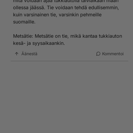
mitä voidaan ajaa tukkiautolla talviaikaan maan
ollessa jäässä. Tie voidaan tehdä edullisemmin,
kuin varsinainen tie, varsinkin pehmeille
suomaille.
Metsätie: Metsätie on tie, mikä kantaa tukkiauton
kesä- ja syysaikaankin.
Äänestä
Kommentoi