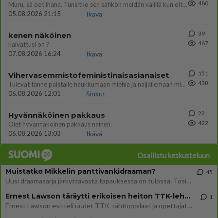
480
Muru, sä oot ihana. Tunsitko sen sähkön meidän välillä kun oltiin ihan låhekkäin? 👩‍❤️‍👩❤️😼😘
05.08.2026 21:15
Ikävä
39
kenen näköinen
467
kaivattusi on ?
07.08.2026 16:24
Ikävä
151
Vihervasemmistofeministinaisasianaiset
438
Tulevat tänne palstalle haukkumaan miehiä ja naljailemaan miehelle, kehuvat olevansa heitä parempia. Itse asuvat MIEHE
06.08.2026 12:01
Sinkut
22
Hyvännäköinen pakkaus
422
Olet hyvännäköinen pakkaus nainen.
06.08.2026 13:03
Ikävä
Osallistu keskusteluun
Muistatko Mikkelin panttivankidraaman?
45
Uusi draamasarja järkyttävästä tapauksesta on tulossa. Tositapahtumiin perustuva sarja ammentaa vuoden 1986 Mikkelin pan
Ernest Lawson täräytti erikoisen heiton TTK-lehdistötilaisuudessa: " Onko tässä tarkoituksena...?"
1
Ernest Lawson esitteli uudet TTK-tähtioppilaat ja opettajat torstaina 6.8. lehdistölle. Tulevalla kaudella on yksi hausk