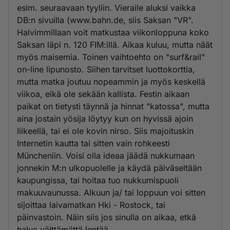
esim. seuraavaan tyyliin. Vieraile aluksi vaikka
DB:n sivuilla (www.bahn.de, siis Saksan "VR".
Halvimmillaan voit matkustaa viikonloppuna koko
Saksan läpi n. 120 FIM:illä. Aikaa kuluu, mutta näät
myös maisemia. Toinen vaihtoehto on "surf&rail"
on-line lipunosto. Siihen tarvitset luottokorttia,
mutta matka joutuu nopeammin ja myös keskellä
viikoa, eikä ole sekään kallista. Festin aikaan
paikat on tietysti täynnä ja hinnat "katossa", mutta
aina jostain yösija löytyy kun on hyvissä ajoin
liikeellä, tai ei ole kovin nirso. Siis majoituskin
Internetin kautta tai sitten vain rohkeesti
Müncheniin. Voisi olla ideaa jäädä nukkumaan
jonnekin M:n ulkopuolelle ja käydä päiväseltään
kaupungissa, tai hoitaa tuo nukkumispuoli
makuuvaunussa. Alkuun ja/ tai loppuun voi sitten
sijoittaa laivamatkan Hki - Rostock, tai
päinvastoin. Näin siis jos sinulla on aikaa, etkä
halua välttämättä lentää.