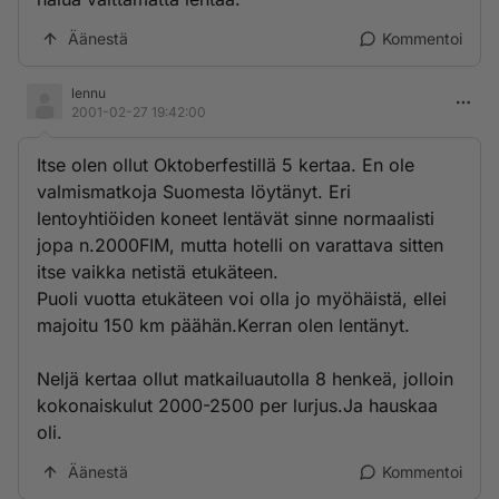
Äänestä
Kommentoi
lennu
2001-02-27 19:42:00
Itse olen ollut Oktoberfestillä 5 kertaa. En ole
valmismatkoja Suomesta löytänyt. Eri
lentoyhtiöiden koneet lentävät sinne normaalisti
jopa n.2000FIM, mutta hotelli on varattava sitten
itse vaikka netistä etukäteen.
Puoli vuotta etukäteen voi olla jo myöhäistä, ellei
majoitu 150 km päähän.Kerran olen lentänyt.
Neljä kertaa ollut matkailuautolla 8 henkeä, jolloin
kokonaiskulut 2000-2500 per lurjus.Ja hauskaa
oli.
Äänestä
Kommentoi