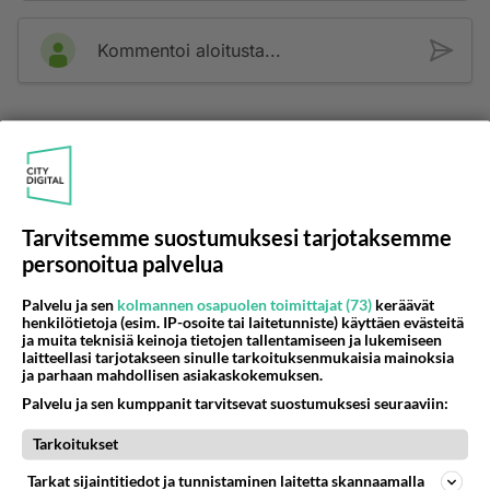
Kommentoi aloitusta...
Ketjusta on poistettu
0
sääntöjenvastaista viestiä.
Takaisin ylös
LUETUIMMAT KESKUSTELUT
Tarvitsemme suostumuksesi tarjotaksemme
personoitua palvelua
PÄIVÄ
VIIKKO
KUUKAUSI
Palvelu ja sen
kolmannen osapuolen toimittajat (73)
keräävät
henkilötietoja (esim. IP-osoite tai laitetunniste) käyttäen evästeitä
705
Poliisi yritti murhata mopopojan
ja muita teknisiä keinoja tietojen tallentamiseen ja lukemiseen
2300
Nyt menee kissalan poikien touhu liian pitkälle! https://www.is.fi/kotimaa/art-2000012193221.html Karu video mopomiiti
laitteellasi tarjotakseen sinulle tarkoituksenmukaisia mainoksia
08.08.2026 21:05
Maailman menoa
ja parhaan mahdollisen asiakaskokemuksen.
Palvelu ja sen kumppanit tarvitsevat suostumuksesi seuraaviin:
419
Mopomiitti!
1285
Menikös öoliisilta yli tuo mppedinkans kisaaminen tais olla melkoinen riski vahigoittaa tarpeettomasti jopa kuolla tuoss
Tarkoitukset
08.08.2026 18:32
Tuusula
Tarkat sijaintitiedot ja tunnistaminen laitetta skannaamalla