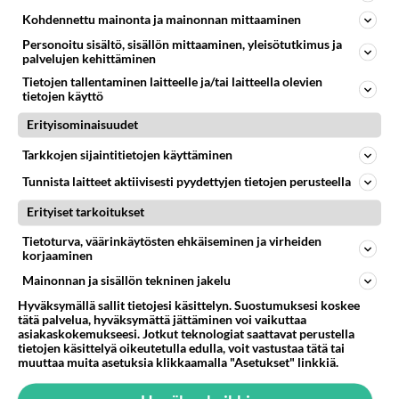
80
Ei se nainen edes oo
Kohdennettu mainonta ja mainonnan mittaaminen
1103
mitenkään nätti 🤣🤣🤣🤣🤣
Personoitu sisältö, sisällön mittaaminen, yleisötutkimus ja
08.08.2026 19:19
Ikävä
palvelujen kehittäminen
Tietojen tallentaminen laitteelle ja/tai laitteella olevien
232
Poliisi kiilasi mopoilijan
tietojen käyttö
1010
Ylellä leviää video jossa poliisi pysäyttää rajusti kiilamalla mopo pojan. Toivottavasti poliisi ottaa tuosta mallia myö
08.08.2026 19:55
Kiuruvesi
Erityisominaisuudet
Tarkkojen sijaintitietojen käyttäminen
65
Käviskö tällainen suhde
696
Tutustutaan, fyysistä kontaktia, mutta ensijaisesti tarkoituksena ei ole aloittaa mitään virallista tai rikkoa mitään? E
Tunnista laitteet aktiivisesti pyydettyjen tietojen perusteella
09.08.2026 17:40
Ikävä
Erityiset tarkoitukset
46
Onko täällä ketään
Tietoturva, väärinkäytösten ehkäiseminen ja virheiden
644
Joka kaipaa M alkuista? Millä kirjaimella nimesi alkaa?
korjaaminen
08.08.2026 19:54
Ikävä
Mainonnan ja sisällön tekninen jakelu
33
Vetovoima
Hyväksymällä sallit tietojesi käsittelyn. Suostumuksesi koskee
637
tätä palvelua, hyväksymättä jättäminen voi vaikuttaa
Onko välillänne suuri vetovoima ja miten se ilmenee? Onko siitä haittaa?
asiakaskokemukseesi. Jotkut teknologiat saattavat perustella
08.08.2026 14:24
Ikävä
tietojen käsittelyä oikeutetulla edulla, voit vastustaa tätä tai
muuttaa muita asetuksia klikkaamalla "Asetukset" linkkiä.
34
Aina vaan mietin sua
618
Miksen saa sinua mielestäni pois