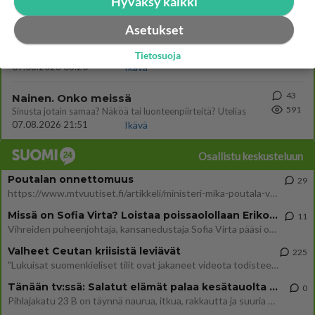
Hyväksy kaikki
08.08.2026 17:08
Ikävä
Asetukset
88
Niin kauan tätä
607
Onko vuotesi menneet hukkaan
Tietosuoja
09.08.2026 06:20
Ikävä
43
Nainen. Onko meissä
591
Sinusta jotain samaa? Näköä tai luonteenpiirteitä? Utelias
07.08.2026 21:51
Ikävä
Osallistu keskusteluun
Poutalan onnettomuus
29
https://www.mtvuutiset.fi/artikkeli/ministeri-mika-poutala-vakavassa-onnettomuudessa/9375980 Kumma kun jutussa ei manit
Missä on Sofia Virta? Loistaa poissaolollaan Erikoisjoukot uudelta kaudelta
11
Vihreiden puheenjohtaja, kansanedustaja Sofia Virta pääsi otsikoihin, kun tieto hänen osallistumisestaan Erikoisjoukot-k
Valheet Ceutan kriisistä leviävät
225
"Lukuisat suomenkieliset tilit ovat jakaneet videota todisteena siitä, että siirtolaisjoukot aiheuttavat edelleen Ceutas
Tänään tv:ssä: Salatut elämät palaa kesätauolta - Tässä hieman juonipaljastuksia
0
Pihlajakatu 23 B on täynnä naurua, itkua, rakkautta ja suuria salaisuuksia. Suomalaisten yksi pitkäikäisimmistä draamas