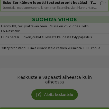
Esko Eerikäinen lopetti testosteronit kesäksi - Tämä ikävä vaikutus iski heti
0
Juontaja, mediapersoona ja entinen Scandinavian Hunks -tanssija Esko Eerikäinen on tunnettu avoimuudestaan. Nyt Eerikäi
SUOMI24 VIIHDE
Danny, 83, teki yllättävän teon - Missä on 25-vuotias Helmi
Loukasmäki?
Huoli heräsi - Erikoisjoukot tulevasta kaudesta tyly paljastus
Yllätyitkö? Vappu Pimiä ei kärvistele kesken kuuminta TTK-kohua
Keskustele vapaasti aiheesta kuin
aiheesta
Aloita keskustelu