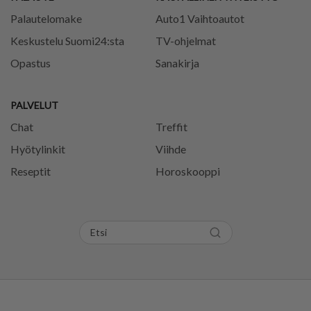
Palautelomake
Auto1 Vaihtoautot
Keskustelu Suomi24:sta
TV-ohjelmat
Opastus
Sanakirja
PALVELUT
Chat
Treffit
Hyötylinkit
Viihde
Reseptit
Horoskooppi