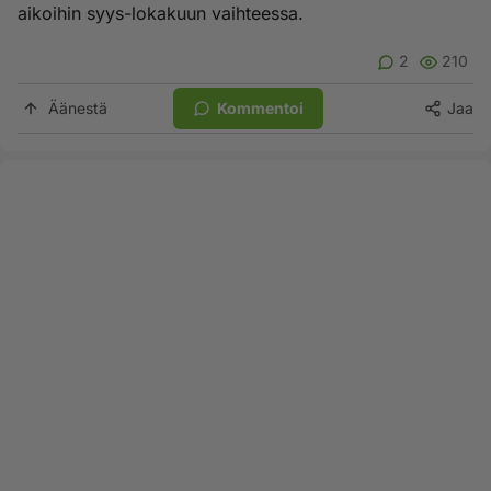
aikoihin syys-lokakuun vaihteessa.
2
210
Äänestä
Kommentoi
Jaa