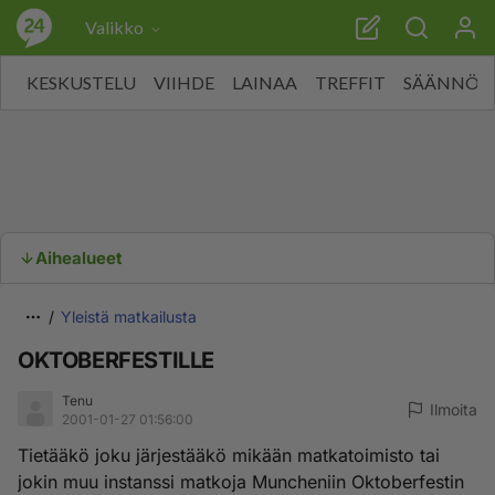
Valikko
KESKUSTELU
VIIHDE
LAINAA
TREFFIT
SÄÄNNÖT
Aihealueet
Yleistä matkailusta
OKTOBERFESTILLE
Tenu
Ilmoita
2001-01-27 01:56:00
Tietääkö joku järjestääkö mikään matkatoimisto tai
jokin muu instanssi matkoja Muncheniin Oktoberfestin