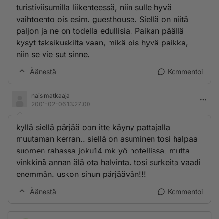
turistiviisumilla liikenteessä, niin sulle hyvä
vaihtoehto ois esim. guesthouse. Siellä on niitä
paljon ja ne on todella edullisia. Paikan päällä
kysyt taksikuskilta vaan, mikä ois hyvä paikka,
niin se vie sut sinne.
Äänestä
Kommentoi
nais matkaaja
2001-02-06 13:27:00
kyllä siellä pärjää oon itte käyny pattajalla
muutaman kerran.. siellä on asuminen tosi halpaa
suomen rahassa joku14 mk yö hotellissa. mutta
vinkkinä annan älä ota halvinta. tosi surkeita vaadi
enemmän. uskon sinun pärjäävän!!!
Äänestä
Kommentoi