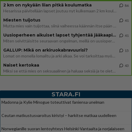
2 km on nykyään liian pitkä koulumatka
86
Hesarissa päivitellään lapset joutuu nyt kulkemaan 2 km kouluun jösses. Ruostefillarilla tuo matka menee vaikka miten äk
Miesten tuijotus
41
Mutta mies vain tuijottaa, siinä vaiheessa käännän itse pään pois. Mikä juttu? Yleensä jos joku tuijottaa tai katsoo, hä
Uusioperheen aikuiset lapset tyhjentää jääkaapin käydessään
41
Miten selvittäisitte seuraavan ongelman, meillä on uusioperhe, minulla teini-ikäiset lapset ja puolisolla aikuiset, jotk
GALLUP: Mikä on arkiruokabravuurisi?
15
Lomat on monella lomailtu ja arki alkaa. Se voi tarkoittaa myös sitä, että grillailut on grillattu ja palataan arjen ruo
Naiset kertokaa
43
Miksi se että mies on seksuaalinen ja haluaa seksiä ja te olette hänen mielestänne haluttava on vastenmielistä? Mikä sii
STARA.FI
Madonna ja Kylie Minogue toteuttivat faniensa unelman
Ceutan matkustusvaroitus kiristyi – harkitse matkaa uudelleen
Norwegianille suoran lentoyhteys Helsinki-Vantaalta ja norjalaiseen