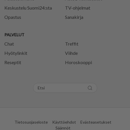
Keskustelu Suomi24:sta
TV-ohjelmat
Opastus
Sanakirja
PALVELUT
Chat
Treffit
Hyötylinkit
Viihde
Reseptit
Horoskooppi
Tietosuojaseloste
Käyttöehdot
Evästeasetukset
Säännöt