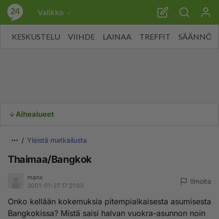
Valikko
KESKUSTELU
VIIHDE
LAINAA
TREFFIT
SÄÄNNÖT
Aihealueet
Yleistä matkailusta
Thaimaa/Bangkok
manx
Ilmoita
2001-01-27 17:21:00
Onko kellään kokemuksia pitempiaikaisesta asumisesta
Bangkokissa? Mistä saisi halvan vuokra-asunnon noin