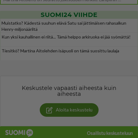
SUOMI24 VIIHDE
Muistatko? Kädestä suuhun elävä Satu sai jättimäisen rahasalkun
Henry-miljonääriltä
Kun yksi kauhallinen ei riitä... Tämä helppo arkiruoka ei jää syömättä!
Tiesitkö? Martina Aitolehden isäpuoli on tämä suosittu laulaja
Keskustele vapaasti aiheesta kuin
aiheesta
Aloita keskustelu
Osallistu keskusteluun