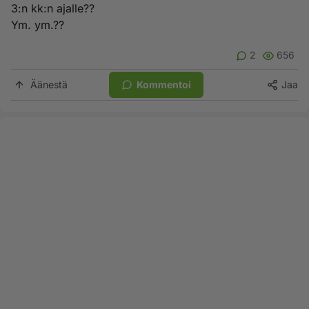
3:n kk:n ajalle??
Ym. ym.??
2
656
Äänestä
Kommentoi
Jaa