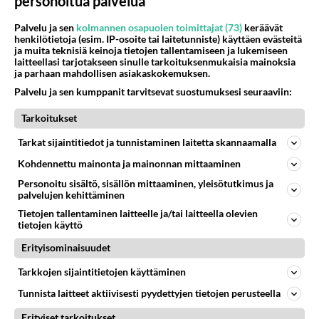
personoitua palvelua
Hesarissa päivitellään lapset joutuu nyt kulkemaan 2 km kouluun jösses. Ruostefillarilla tuo matka menee vaikka miten äk
04.08.2026 10:07
Lieksa
Palvelu ja sen
kolmannen osapuolen toimittajat (73)
keräävät
henkilötietoja (esim. IP-osoite tai laitetunniste) käyttäen evästeitä
28
Tiesitkö? Martina Aitolehden isäpuoli on tämä suosittu laulaja
ja muita teknisiä keinoja tietojen tallentamiseen ja lukemiseen
916
Martina Aitolehti on seurattu julkisuuden henkilö. Lähipiiriin mahtuu muitakin tunnettuja henkilöitä. Tiesitkö, että Ma
laitteellasi tarjotakseen sinulle tarkoituksenmukaisia mainoksia
05.08.2026 07:23
Kotimaiset julkkisjuorut
ja parhaan mahdollisen asiakaskokemuksen.
Palvelu ja sen kumppanit tarvitsevat suostumuksesi seuraaviin:
55
Mikä sinua ja kaivattuasi
858
Yhdistää??????
Tarkoitukset
04.08.2026 18:50
Ikävä
Tarkat sijaintitiedot ja tunnistaminen laitetta skannaamalla
40
Sinulle mies
Kohdennettu mainonta ja mainonnan mittaaminen
799
Kohtaamme jälleen kun on oikea aika. Sitä ei voi mikään eikä kukaan estää <3 <3
Personoitu sisältö, sisällön mittaaminen, yleisötutkimus ja
04.08.2026 15:01
Ikävä
palvelujen kehittäminen
Tietojen tallentaminen laitteelle ja/tai laitteella olevien
60
Mitä uskot hänen ajattelevan sinusta?
tietojen käyttö
790
😇
04.08.2026 18:30
Ikävä
Erityisominaisuudet
Tarkkojen sijaintitietojen käyttäminen
75
Miia Heikkinen avautui !
787
Olipa hyvä kirjoitus, kiitos. Ongelmat mitkä nostat esille on todellisia ja tämä ylimielisyys totta ja se näkyy kaikessa
Tunnista laitteet aktiivisesti pyydettyjen tietojen perusteella
04.08.2026 04:27
Judo
Erityiset tarkoitukset