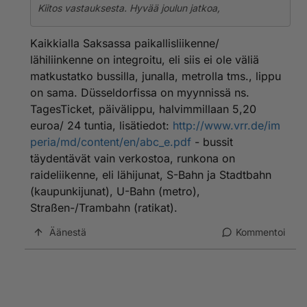
Kiitos vastauksesta. Hyvää joulun jatkoa,
Kaikkialla Saksassa paikallisliikenne/
lähiliinkenne on integroitu, eli siis ei ole väliä
matkustatko bussilla, junalla, metrolla tms., lippu
on sama. Düsseldorfissa on myynnissä ns.
TagesTicket, päivälippu, halvimmillaan 5,20
euroa/ 24 tuntia, lisätiedot:
http://www.vrr.de/im
peria/md/content/en/abc_e.pdf
- bussit
täydentävät vain verkostoa, runkona on
raideliikenne, eli lähijunat, S-Bahn ja Stadtbahn
(kaupunkijunat), U-Bahn (metro),
Straßen-/Trambahn (ratikat).
Äänestä
Kommentoi