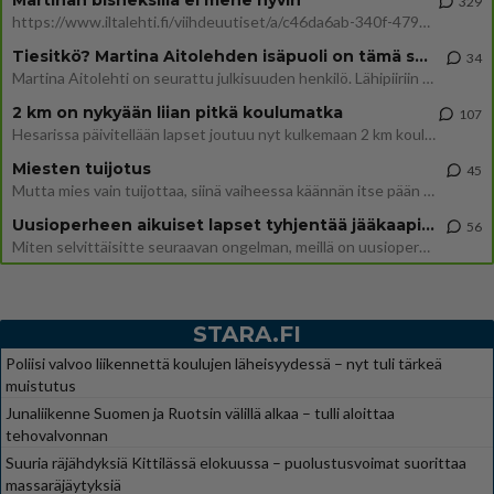
329
https://www.iltalehti.fi/viihdeuutiset/a/c46da6ab-340f-4790-aaa7-0865eed2336 Yrityksen konkurssihakemus on tullut kärä
Tiesitkö? Martina Aitolehden isäpuoli on tämä suosittu laulaja
34
Martina Aitolehti on seurattu julkisuuden henkilö. Lähipiiriin mahtuu muitakin tunnettuja henkilöitä. Tiesitkö, että Ma
2 km on nykyään liian pitkä koulumatka
107
Hesarissa päivitellään lapset joutuu nyt kulkemaan 2 km kouluun jösses. Ruostefillarilla tuo matka menee vaikka miten äk
Miesten tuijotus
45
Mutta mies vain tuijottaa, siinä vaiheessa käännän itse pään pois. Mikä juttu? Yleensä jos joku tuijottaa tai katsoo, hä
Uusioperheen aikuiset lapset tyhjentää jääkaapin käydessään
56
Miten selvittäisitte seuraavan ongelman, meillä on uusioperhe, minulla teini-ikäiset lapset ja puolisolla aikuiset, jotk
STARA.FI
Poliisi valvoo liikennettä koulujen läheisyydessä – nyt tuli tärkeä
muistutus
Junaliikenne Suomen ja Ruotsin välillä alkaa – tulli aloittaa
tehovalvonnan
Suuria räjähdyksiä Kittilässä elokuussa – puolustusvoimat suorittaa
massaräjäytyksiä