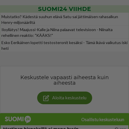
SUOMI24 VIIHDE
Muistatko? Kädestä suuhun elävä Satu sai jättimäisen rahasalkun
Henry-miljonääriltä
Iloyllätys! Maajussi-Kalle ja Niina palaavat televisioon - Niinalta
rehellinen reaktio: "KÄÄKS!"
Esko Eerikäinen lopetti testosteronit kesäksi - Tämä ikävä vaikutus iski
heti
Keskustele vapaasti aiheesta kuin
aiheesta
Aloita keskustelu
Osallistu keskusteluun
Martinan bisneksillä ei mene hyvin