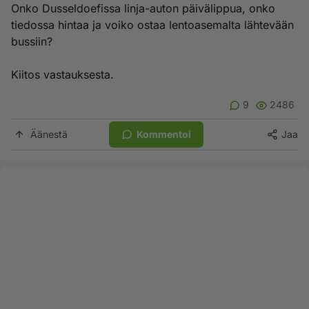
Onko Dusseldoefissa linja-auton päivälippua, onko
tiedossa hintaa ja voiko ostaa lentoasemalta lähtevään
bussiin?
Kiitos vastauksesta.
9
2486
Äänestä
Kommentoi
Jaa