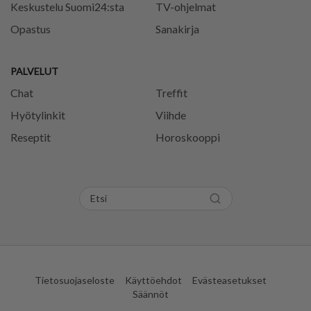
Keskustelu Suomi24:sta
TV-ohjelmat
Opastus
Sanakirja
PALVELUT
Chat
Treffit
Hyötylinkit
Viihde
Reseptit
Horoskooppi
Tietosuojaseloste
Käyttöehdot
Evästeasetukset
Säännöt