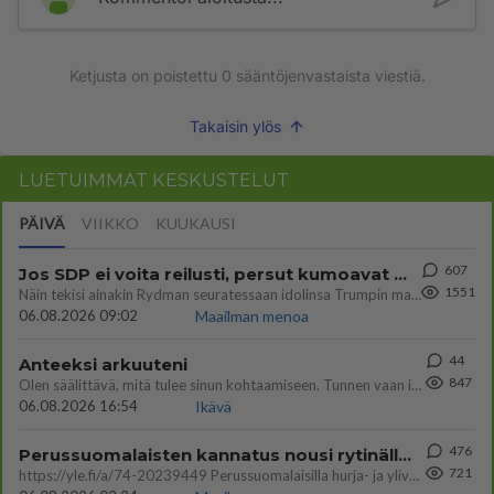
Ketjusta on poistettu
0
sääntöjenvastaista viestiä.
Takaisin ylös
LUETUIMMAT KESKUSTELUT
PÄIVÄ
VIIKKO
KUUKAUSI
607
Jos SDP ei voita reilusti, persut kumoavat demokratian Suomesta
1551
Näin tekisi ainakin Rydman seuratessaan idolinsa Trumpin mallia https://www.is.fi/politiikka/art-2000012187244.html
06.08.2026 09:02
Maailman menoa
44
Anteeksi arkuuteni
847
Olen säälittävä, mitä tulee sinun kohtaamiseen. Tunnen vaan itseni todella epävarmaksi sun kanssa. Jos minun olisi pitän
06.08.2026 16:54
Ikävä
476
Perussuomalaisten kannatus nousi rytinällä Ylen tänään julkaisemassa tuoreimmassa gallup-kyselyssä.
721
https://yle.fi/a/74-20239449 Perussuomalaisilla hurja- ja ylivoimaisesti suurin nousu tässä uudessa Ylen gallupissa. Kyl