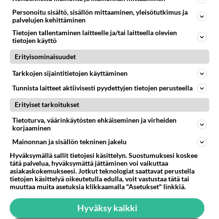
JussiDUS
Personoitu sisältö, sisällön mittaaminen, yleisötutkimus ja
2008-12-26 03:21:35
palvelujen kehittäminen
Tietojen tallentaminen laitteelle ja/tai laitteella olevien
Düsseldorfin (Rheinbahn) päivälippu maksaa 5,20
tietojen käyttö
ja saa ostaa myös bussikuskilta. Vaikka
Erityisominaisuudet
näppärämmin kaupunkiin pääsee S.Bahnilla
Tarkkojen sijaintitietojen käyttäminen
lentokentän alla olevalta Bahnhofilta.
Tunnista laitteet aktiivisesti pyydettyjen tietojen perusteella
Äänestä
Kommentoi
Erityiset tarkoitukset
Tietoturva, väärinkäytösten ehkäiseminen ja virheiden
korjaaminen
Mainonnan ja sisällön tekninen jakelu
Hyväksymällä sallit tietojesi käsittelyn. Suostumuksesi koskee
tätä palvelua, hyväksymättä jättäminen voi vaikuttaa
asiakaskokemukseesi. Jotkut teknologiat saattavat perustella
tietojen käsittelyä oikeutetulla edulla, voit vastustaa tätä tai
muuttaa muita asetuksia klikkaamalla "Asetukset" linkkiä.
Hyväksy kaikki