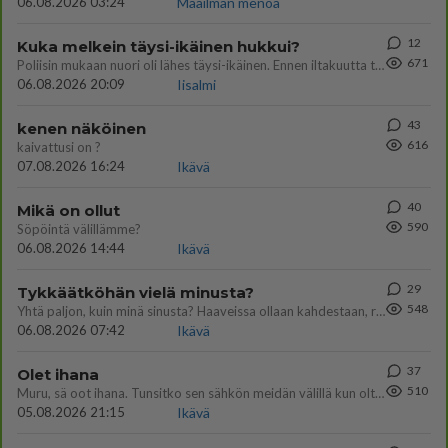
06.08.2026 03:24
Maailman menoa
12
Kuka melkein täysi-ikäinen hukkui?
671
Poliisin mukaan nuori oli lähes täysi-ikäinen. Ennen iltakuutta tulleen ilmoituksen mukaan ihminen oli joutunut mahdoll
06.08.2026 20:09
Iisalmi
43
kenen näköinen
616
kaivattusi on ?
07.08.2026 16:24
Ikävä
40
Mikä on ollut
590
Söpöintä välillämme?
06.08.2026 14:44
Ikävä
29
Tykkäätköhän vielä minusta?
548
Yhtä paljon, kuin minä sinusta? Haaveissa ollaan kahdestaan, rauhassa ja lähennytään fyysisesti ja tutustutaan syvemmin
06.08.2026 07:42
Ikävä
37
Olet ihana
510
Muru, sä oot ihana. Tunsitko sen sähkön meidän välillä kun oltiin ihan låhekkäin? 👩‍❤️‍👩❤️😼😘
05.08.2026 21:15
Ikävä