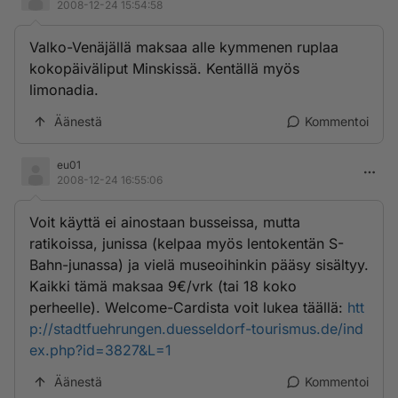
2008-12-24 15:54:58
Valko-Venäjällä maksaa alle kymmenen ruplaa
kokopäiväliput Minskissä. Kentällä myös
limonadia.
Äänestä
Kommentoi
eu01
2008-12-24 16:55:06
Voit käyttä ei ainostaan busseissa, mutta
ratikoissa, junissa (kelpaa myös lentokentän S-
Bahn-junassa) ja vielä museoihinkin pääsy sisältyy.
Kaikki tämä maksaa 9€/vrk (tai 18 koko
perheelle). Welcome-Cardista voit lukea täällä:
htt
p://stadtfuehrungen.duesseldorf-tourismus.de/ind
ex.php?id=3827&L=1
Äänestä
Kommentoi