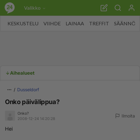
Valikko
KESKUSTELU
VIIHDE
LAINAA
TREFFIT
SÄÄNNÖT
Aihealueet
Dusseldorf
Onko päivälippua?
Onko?
Ilmoita
2008-12-24 14:20:28
Hei