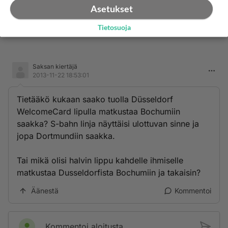
Asetukset
Tietosuoja
Saksan kiertäjä
2013-11-22 18:53:01
Tietääkö kukaan saako tuolla Düsseldorf
WelcomeCard lipulla matkustaa Bochumiin
saakka? S-bahn linja näyttäisi ulottuvan sinne ja
jopa Dortmundiin saakka.
Tai mikä olisi halvin lippu kahdelle ihmiselle
matkustaa Dusseldorfista Bochumiin ja takaisin?
Äänestä
Kommentoi
Kommentoi aloitusta...