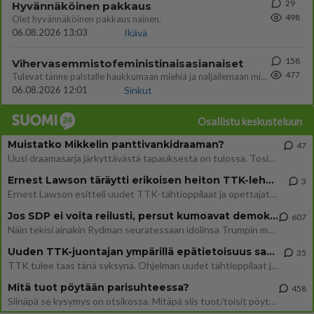
29
Hyvännäköinen pakkaus
498
Olet hyvännäköinen pakkaus nainen.
06.08.2026 13:03
Ikävä
158
Vihervasemmistofeministinaisasianaiset
477
Tulevat tänne palstalle haukkumaan miehiä ja naljailemaan miehelle, kehuvat olevansa heitä parempia. Itse asuvat MIEHE
06.08.2026 12:01
Sinkut
Osallistu keskusteluun
Muistatko Mikkelin panttivankidraaman?
47
Uusi draamasarja järkyttävästä tapauksesta on tulossa. Tositapahtumiin perustuva sarja ammentaa vuoden 1986 Mikkelin pan
Ernest Lawson täräytti erikoisen heiton TTK-lehdistötilaisuudessa: " Onko tässä tarkoituksena...?"
3
Ernest Lawson esitteli uudet TTK-tähtioppilaat ja opettajat torstaina 6.8. lehdistölle. Tulevalla kaudella on yksi hausk
Jos SDP ei voita reilusti, persut kumoavat demokratian Suomesta
607
Näin tekisi ainakin Rydman seuratessaan idolinsa Trumpin mallia https://www.is.fi/politiikka/art-2000012187244.html
Uuden TTK-juontajan ympärillä epätietoisuus sakenee - Nyt MTV hämmentää soppaa
35
TTK tulee taas tänä syksynä. Ohjelman uudet tähtioppilaat julkistetaan torstaina 6. elokuuta klo 14 alkavassa lehdistö
Mitä tuot pöytään parisuhteessa?
458
Siinäpä se kysymys on otsikossa. Mitäpä siis tuot/toisit pöytään parisuhteessa? Oletko mies vai nainen? Koetko sen mitä