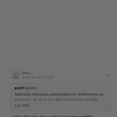
Kiitos...
2008-12-24 22:53:26
eu01
kirjoitti:
Kaikkialla Saksassa paikallisliikenne/ lähiliinkenne on
integroitu, eli siis ei ole väliä matkustatko bussilla,
junalla, metrolla tms., lippu on sama. Düsseldorfissa on
Lue lisää
myynnissä ns. TagesTicket, päivälippu, halvimmillaan
5,20 euroa/ 24 tuntia, lisätiedot:
http://www.vrr.de/imp