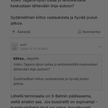
Voiko Tagens-lipun ostaa jo lentokentältä
eria/md/content/en/abc_e.pdf
- bussit täydentävät
keskustaan lähtevään linja-autoon?
vain verkostoa, runkona on raideliikenne, eli lähijunat,
S-Bahn ja Stadtbahn (kaupunkijunat), U-Bahn (metro),
Sydämellinen kiitos vastauksista ja hyvää joulun
Straßen-/Trambahn (ratikat).
jatkoa.
Äänestä
Kommentoi
eu01
2008-12-25 10:18:51
Kiitos...
kirjoitti:
Voiko Tagens-lipun ostaa jo lentokentältä keskustaan
lähtevään linja-autoon?
Sydämellinen kiitos vastauksista ja hyvää joulun
jatkoa.
Lähellä terminaalia on S-Bahnin pääteasema,
sieltä ainakin saa. Jos bussireitti on sopivampi -
bussikuskiltakin liput voi ostaa, toivottovasti