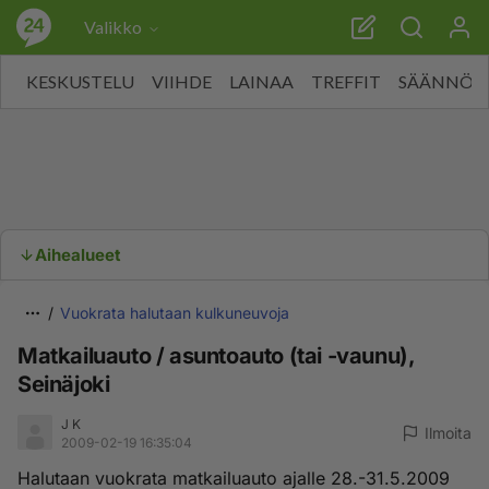
Valikko
KESKUSTELU
VIIHDE
LAINAA
TREFFIT
SÄÄNNÖT
Aihealueet
Vuokrata halutaan kulkuneuvoja
Matkailuauto / asuntoauto (tai -vaunu),
Seinäjoki
J K
Ilmoita
2009-02-19 16:35:04
Halutaan vuokrata matkailuauto ajalle 28.-31.5.2009