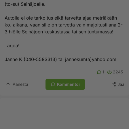
(to-su) Seinäjoelle.
Autolla ei ole tarkoitus eikä tarvetta ajaa metriäkään
ko. aikana, vaan sille on tarvetta vain majoitustilana 2-
3 hlölle Seinäjoen keskustassa tai sen tuntumassa!
Tarjoa!
Janne K (040-5583313) tai jannekum(a)yahoo.com
1
2245
Äänestä
Kommentoi
Jaa