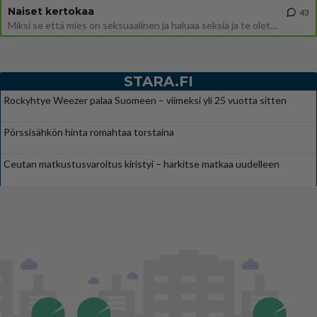
Naiset kertokaa
43
Miksi se että mies on seksuaalinen ja haluaa seksiä ja te olette hänen mielestänne haluttava on vastenmielistä? Mikä sii
STARA.FI
Rockyhtye Weezer palaa Suomeen – viimeksi yli 25 vuotta sitten
Pörssisähkön hinta romahtaa torstaina
Ceutan matkustusvaroitus kiristyi – harkitse matkaa uudelleen