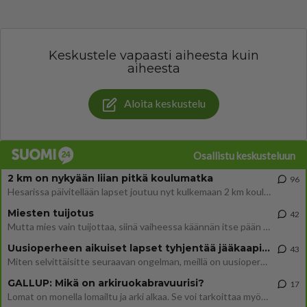
Keskustele vapaasti aiheesta kuin
aiheesta
Aloita keskustelu
Osallistu keskusteluun
2 km on nykyään liian pitkä koulumatka
96
Hesarissa päivitellään lapset joutuu nyt kulkemaan 2 km kouluun jösses. Ruostefillarilla tuo matka menee vaikka miten äk
Miesten tuijotus
42
Mutta mies vain tuijottaa, siinä vaiheessa käännän itse pään pois. Mikä juttu? Yleensä jos joku tuijottaa tai katsoo, hä
Uusioperheen aikuiset lapset tyhjentää jääkaapin käydessään
43
Miten selvittäisitte seuraavan ongelman, meillä on uusioperhe, minulla teini-ikäiset lapset ja puolisolla aikuiset, jotk
GALLUP: Mikä on arkiruokabravuurisi?
17
Lomat on monella lomailtu ja arki alkaa. Se voi tarkoittaa myös sitä, että grillailut on grillattu ja palataan arjen ruo