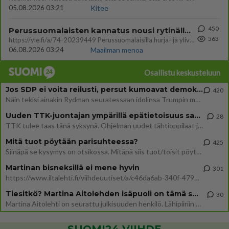
05.08.2026 03:21
Kitee
450
Perussuomalaisten kannatus nousi rytinällä Ylen tänään julkaisemassa tuoreimmassa gallup-kyselyssä.
563
https://yle.fi/a/74-20239449 Perussuomalaisilla hurja- ja ylivoimaisesti suurin nousu tässä uudessa Ylen gallupissa. Kyl
06.08.2026 03:24
Maailman menoa
Osallistu keskusteluun
Jos SDP ei voita reilusti, persut kumoavat demokratian Suomesta
420
Näin tekisi ainakin Rydman seuratessaan idolinsa Trumpin mallia https://www.is.fi/politiikka/art-2000012187244.html
Uuden TTK-juontajan ympärillä epätietoisuus sakenee - Nyt MTV hämmentää soppaa
28
TTK tulee taas tänä syksynä. Ohjelman uudet tähtioppilaat julkistetaan torstaina 6. elokuuta klo 14 alkavassa lehdistö
Mitä tuot pöytään parisuhteessa?
425
Siinäpä se kysymys on otsikossa. Mitäpä siis tuot/toisit pöytään parisuhteessa? Oletko mies vai nainen? Koetko sen mitä
Martinan bisneksillä ei mene hyvin
301
https://www.iltalehti.fi/viihdeuutiset/a/c46da6ab-340f-4790-aaa7-0865eed2336 Yrityksen konkurssihakemus on tullut kärä
Tiesitkö? Martina Aitolehden isäpuoli on tämä suosittu laulaja
30
Martina Aitolehti on seurattu julkisuuden henkilö. Lähipiiriin mahtuu muitakin tunnettuja henkilöitä. Tiesitkö, että Ma