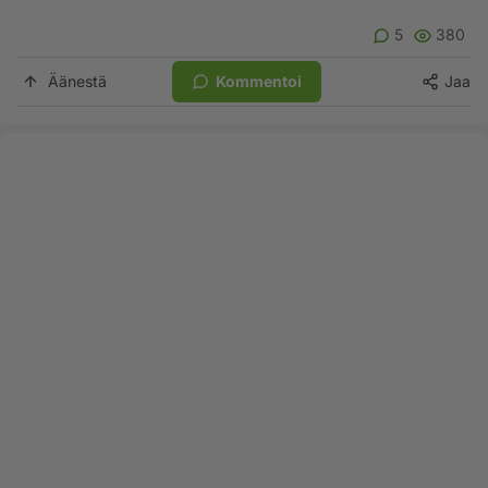
5
380
Äänestä
Kommentoi
Jaa