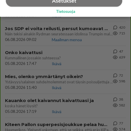
Asetukset
71
Voiko meidän välit
857
Koskaan parantua tästä?
Tietosuoja
05.08.2026 05:34
Ikävä
420
Jos SDP ei voita reilusti, persut kumoavat demokratian Suomesta
715
Näin tekisi ainakin Rydman seuratessaan idolinsa Trumpin mallia https://www.is.fi/politiikka/art-2000012187244.html
06.08.2026 09:02
Maailman menoa
47
Onko kaivattusi
639
Kummallinen jossakin suhteessa?
05.08.2026 17:47
Ikävä
72
Mies, olenko ymmärtänyt oikein?
598
Ystävyys/salainen suhde/molemmat ovat täysin poissuljettuja asioita? Nainen
05.08.2026 11:40
Ikävä
38
Kauanko olet kaivannut kaivattuasi ja
582
koska hänet löysit?
05.08.2026 17:19
Ikävä
77
Kiteen Pallon superpesisjoukkue pelaa huumeiden vaikutuksen alaisena
574
Huumerikos. Yleisesti uskotaan, että se seikka, että eräs KiPan pelaaja kärähtää huumeista, on vain jäävuoren huippu. M