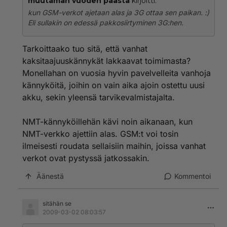
muutaman vuoden päästä
kirjoitti:
kun GSM-verkot ajetaan alas ja 3G ottaa sen paikan. :)
Eli sullakin on edessä pakkosiirtyminen 3G:hen.
Tarkoittaako tuo sitä, että vanhat
kaksitaajuuskännykät lakkaavat toimimasta?
Monellahan on vuosia hyvin pavelvelleita vanhoja
kännyköitä, joihin on vain aika ajoin ostettu uusi
akku, sekin yleensä tarvikevalmistajalta.
NMT-kännyköillehän kävi noin aikanaan, kun
NMT-verkko ajettiin alas. GSM:t voi tosin
ilmeisesti roudata sellaisiin maihin, joissa vanhat
verkot ovat pystyssä jatkossakin.
Äänestä
Kommentoi
sitähän se
2009-03-02 08:03:57