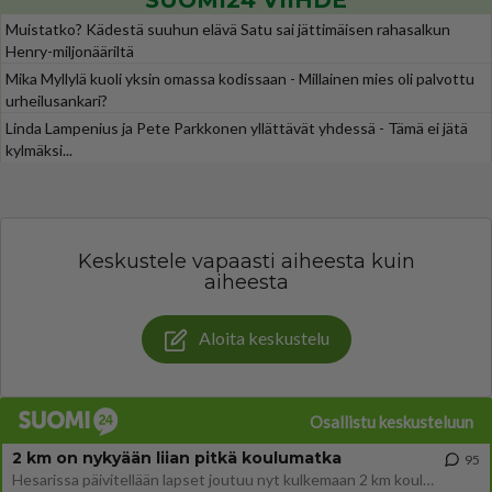
SUOMI24 VIIHDE
Muistatko? Kädestä suuhun elävä Satu sai jättimäisen rahasalkun
Henry-miljonääriltä
Mika Myllylä kuoli yksin omassa kodissaan - Millainen mies oli palvottu
urheilusankari?
Linda Lampenius ja Pete Parkkonen yllättävät yhdessä - Tämä ei jätä
kylmäksi...
Keskustele vapaasti aiheesta kuin
aiheesta
Aloita keskustelu
Osallistu keskusteluun
2 km on nykyään liian pitkä koulumatka
95
Hesarissa päivitellään lapset joutuu nyt kulkemaan 2 km kouluun jösses. Ruostefillarilla tuo matka menee vaikka miten äk