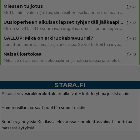
Miesten tuijotus
41
Mutta mies vain tuijottaa, siinä vaiheessa käännän itse pään pois. Mikä juttu? Yleensä jos joku tuijottaa tai katsoo, hä
Uusioperheen aikuiset lapset tyhjentää jääkaapin käydessään
43
Miten selvittäisitte seuraavan ongelman, meillä on uusioperhe, minulla teini-ikäiset lapset ja puolisolla aikuiset, jotk
GALLUP: Mikä on arkiruokabravuurisi?
17
Lomat on monella lomailtu ja arki alkaa. Se voi tarkoittaa myös sitä, että grillailut on grillattu ja palataan arjen ruo
Naiset kertokaa
43
Miksi se että mies on seksuaalinen ja haluaa seksiä ja te olette hänen mielestänne haluttava on vastenmielistä? Mikä sii
STARA.FI
Aikuisten vesirokkorokotukset alkoivat – kohderyhmä julkistettiin
Hämeensillan patsaat puettiin suomirockiin
Suuria räjähdyksiä Kittilässä elokuussa – puolustusvoimat suorittaa
massaräjäytyksiä