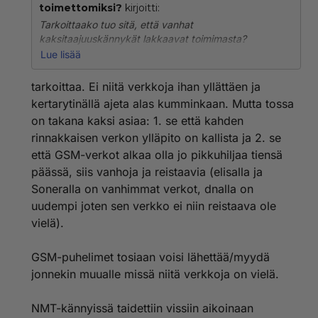
toimettomiksi?
kirjoitti:
Tarkoittaako tuo sitä, että vanhat
kaksitaajuuskännykät lakkaavat toimimasta?
Monellahan on vuosia hyvin pavelvelleita vanhoja
Lue lisää
kännyköitä, joihin on vain aika ajoin ostettu uusi akku,
sekin yleensä tarvikevalmistajalta.
tarkoittaa. Ei niitä verkkoja ihan yllättäen ja
kertarytinällä ajeta alas kumminkaan. Mutta tossa
NMT-kännyköillehän kävi noin aikanaan, kun NMT-
on takana kaksi asiaa: 1. se että kahden
verkko ajettiin alas. GSM:t voi tosin ilmeisesti roudata
rinnakkaisen verkon ylläpito on kallista ja 2. se
sellaisiin maihin, joissa vanhat verkot ovat pystyssä
jatkossakin.
että GSM-verkot alkaa olla jo pikkuhiljaa tiensä
päässä, siis vanhoja ja reistaavia (elisalla ja
Soneralla on vanhimmat verkot, dnalla on
uudempi joten sen verkko ei niin reistaava ole
vielä).
GSM-puhelimet tosiaan voisi lähettää/myydä
jonnekin muualle missä niitä verkkoja on vielä.
NMT-kännyissä taidettiin vissiin aikoinaan