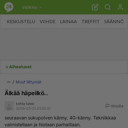
Valikko
KESKUSTELU
VIIHDE
LAINAA
TREFFIT
SÄÄNNÖT
Aihealueet
Muut liittymät
Älkää häpeilkö..
kohta tulee
Ilmoita
2009-03-01 05:50:21
seuraavan sukupolven känny, 4G-känny. Tekniikkaa
valmistellaan ja hiotaan parhaillaan.