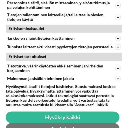
Personoitu sisältö, sisällön mittaaminen, yleisötutkimus ja
palvelujen kehittäminen
Ketjusta on poistettu
0
sääntöjenvastaista viestiä.
Tietojen tallentaminen laitteelle ja/tai laitteella olevien
tietojen käyttö
Takaisin ylös
Erityisominaisuudet
LUETUIMMAT KESKUSTELUT
Tarkkojen sijaintitietojen käyttäminen
Tunnista laitteet aktiivisesti pyydettyjen tietojen perusteella
PÄIVÄ
VIIKKO
KUUKAUSI
Erityiset tarkoitukset
301
Martinan bisneksillä ei mene hyvin
Tietoturva, väärinkäytösten ehkäiseminen ja virheiden
1273
https://www.iltalehti.fi/viihdeuutiset/a/c46da6ab-340f-4790-aaa7-0865eed2336 Yrityksen konkurssihakemus on tullut kärä
korjaaminen
05.08.2026 05:51
Kotimaiset julkkisjuorut
Mainonnan ja sisällön tekninen jakelu
30
Tiesitkö? Martina Aitolehden isäpuoli on tämä suosittu laulaja
Hyväksymällä sallit tietojesi käsittelyn. Suostumuksesi koskee
1057
Martina Aitolehti on seurattu julkisuuden henkilö. Lähipiiriin mahtuu muitakin tunnettuja henkilöitä. Tiesitkö, että Ma
tätä palvelua, hyväksymättä jättäminen voi vaikuttaa
asiakaskokemukseesi. Jotkut teknologiat saattavat perustella
05.08.2026 07:23
Kotimaiset julkkisjuorut
tietojen käsittelyä oikeutetulla edulla, voit vastustaa tätä tai
muuttaa muita asetuksia klikkaamalla "Asetukset" linkkiä.
64
Mitä töitä kaivattusi on tehnyt?
867
😅
Hyväksy kaikki
05.08.2026 13:25
Ikävä