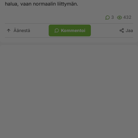
halua, vaan normaalin liittymän.
3
432
Äänestä
Kommentoi
Jaa