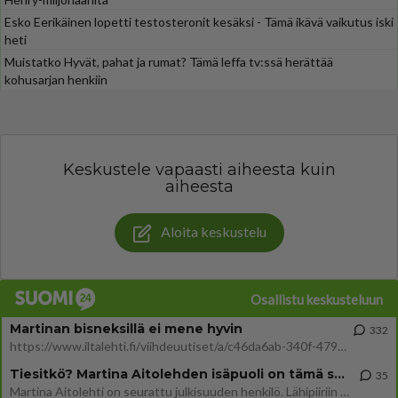
Esko Eerikäinen lopetti testosteronit kesäksi - Tämä ikävä vaikutus iski
heti
Muistatko Hyvät, pahat ja rumat? Tämä leffa tv:ssä herättää
kohusarjan henkiin
Keskustele vapaasti aiheesta kuin
aiheesta
Aloita keskustelu
Osallistu keskusteluun
Martinan bisneksillä ei mene hyvin
332
https://www.iltalehti.fi/viihdeuutiset/a/c46da6ab-340f-4790-aaa7-0865eed2336 Yrityksen konkurssihakemus on tullut kärä
Tiesitkö? Martina Aitolehden isäpuoli on tämä suosittu laulaja
35
Martina Aitolehti on seurattu julkisuuden henkilö. Lähipiiriin mahtuu muitakin tunnettuja henkilöitä. Tiesitkö, että Ma