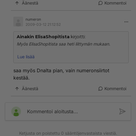
Äänestä
Kommentoi
numeron
2009-03-12 21:12:52
Ainakin ElisaShopitista
kirjoitti:
Myös ElisaShopitista saa heti liittymän mukaan.
Lisäksi Helsingin Lasipalatsista saa Saunalahden
Lue lisää
Majakka-liikkeestä.
saa myös Dnalta pian, vain numeronsiirtot
En ole varma saako myös Cubion liittymän,
kestää.
todennäköisesti saa. Niillä on Itäkeskuksessa
palvelukioski.
Äänestä
Kommentoi
Kommentoi aloitusta...
Ketjusta on poistettu
0
sääntöjenvastaista viestiä.