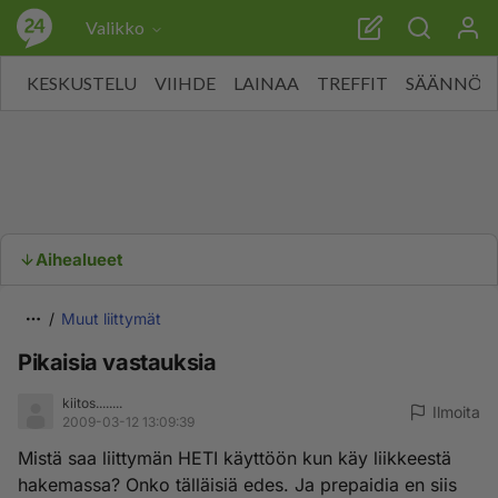
Valikko
KESKUSTELU
VIIHDE
LAINAA
TREFFIT
SÄÄNNÖT
Aihealueet
Muut liittymät
Pikaisia vastauksia
kiitos........
Ilmoita
2009-03-12 13:09:39
Mistä saa liittymän HETI käyttöön kun käy liikkeestä
hakemassa? Onko tälläisiä edes. Ja prepaidia en siis