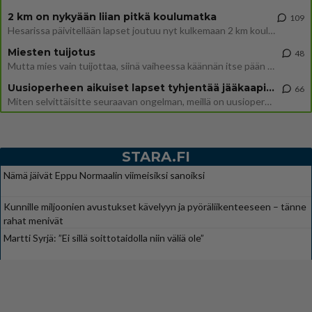
2 km on nykyään liian pitkä koulumatka
109
Hesarissa päivitellään lapset joutuu nyt kulkemaan 2 km kouluun jösses. Ruostefillarilla tuo matka menee vaikka miten äk
Miesten tuijotus
48
Mutta mies vain tuijottaa, siinä vaiheessa käännän itse pään pois. Mikä juttu? Yleensä jos joku tuijottaa tai katsoo, hä
Uusioperheen aikuiset lapset tyhjentää jääkaapin käydessään
66
Miten selvittäisitte seuraavan ongelman, meillä on uusioperhe, minulla teini-ikäiset lapset ja puolisolla aikuiset, jotk
STARA.FI
Nämä jäivät Eppu Normaalin viimeisiksi sanoiksi
Kunnille miljoonien avustukset kävelyyn ja pyöräliikenteeseen – tänne
rahat menivät
Martti Syrjä: ”Ei sillä soittotaidolla niin väliä ole”