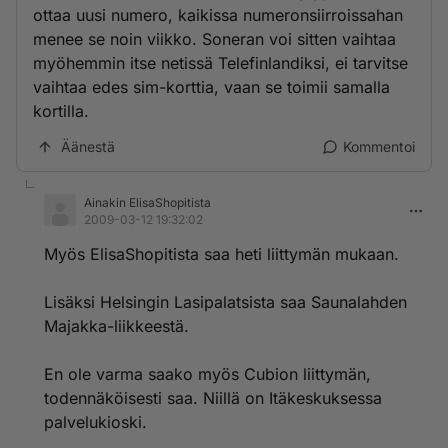
ottaa uusi numero, kaikissa numeronsiirroissahan
menee se noin viikko. Soneran voi sitten vaihtaa
myöhemmin itse netissä Telefinlandiksi, ei tarvitse
vaihtaa edes sim-korttia, vaan se toimii samalla
kortilla.
Äänestä
Kommentoi
Ainakin ElisaShopitista
2009-03-12 19:32:02
Myös ElisaShopitista saa heti liittymän mukaan.
Lisäksi Helsingin Lasipalatsista saa Saunalahden
Majakka-liikkeestä.
En ole varma saako myös Cubion liittymän,
todennäköisesti saa. Niillä on Itäkeskuksessa
palvelukioski.