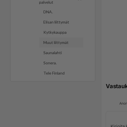
palvelut
DNA.
Elisan liittymät
Kytkykauppa
Muut liittymät
Saunalahti
Sonera.
Tele Finland
Vastau
Anon