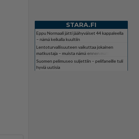
STARA.FI
Eppu Normaali jätti jäähyväiset 44 kappaleella
– nämä keikalla kuultiin
Lentoturvallisuuteen vaikuttaa jokainen
matkustaja – muista nämä ennen matkaa
Suomen pelimuseo suljettiin – pelifaneille tuli
hyviä uutisia