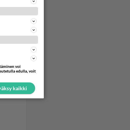
ommentoi
ttäminen voi
utetulla edulla, voit
äksy kaikki