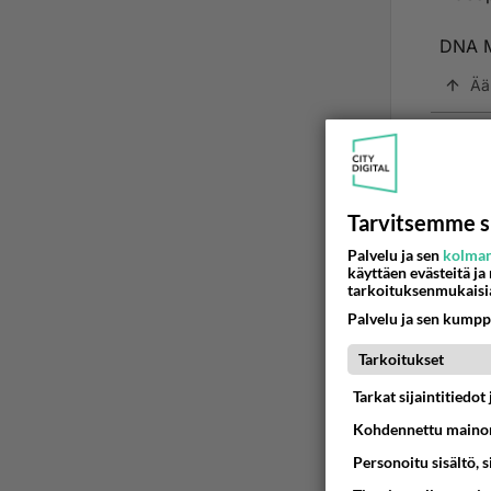
DNA M
Ää
L
2
Leen
Tarvitsemme s
DNA U
Palvelu ja sen
kolman
sms,
käyttäen evästeitä ja
tarkoituksenmukaisi
DNA M
Palvelu ja sen kumpp
Siis:
Tarkoitukset
Tarkat sijaintitiedo
Maini
Kohdennettu mainon
Ää
Personoitu sisältö, 