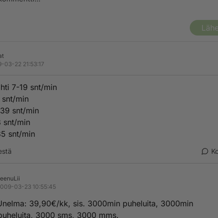
Lähe
at
-03-22 21:53:17
hti 7-19 snt/min
9 snt/min
39 snt/min
 snt/min
5 snt/min
estä
K
eenuLii
009-03-23 10:55:45
nelma: 39,90€/kk, sis. 3000min puheluita, 3000min
puheluita, 3000 sms, 3000 mms.