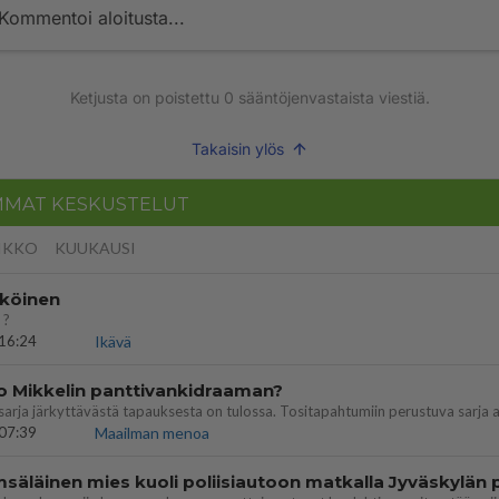
Kommentoi aloitusta...
Ketjusta on poistettu
0
sääntöjenvastaista viestiä.
Takaisin ylös
MMAT KESKUSTELUT
IKKO
KUUKAUSI
köinen
 ?
16:24
Ikävä
o Mikkelin panttivankidraaman?
07:39
Maailman menoa