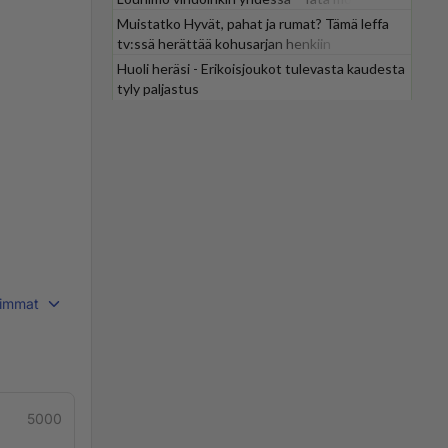
odotti
Muistatko Hyvät, pahat ja rumat? Tämä leffa
tv:ssä herättää kohusarjan henkiin
Huoli heräsi - Erikoisjoukot tulevasta kaudesta
tyly paljastus
immat
5000