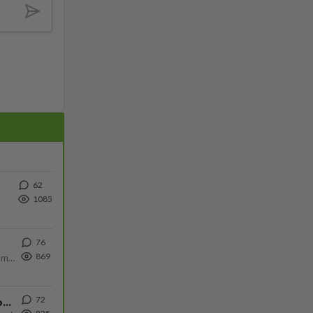
62
1085
76
869
Uusi draamasarja järkyttävästä tapauksesta on tulossa. Tositapahtumiin perustuva sarja ammentaa vuoden 1986 Mikkelin pan
72
Iäkäs Jämsäläinen mies kuoli poliisiautoon matkalla Jyväskylän putkaan