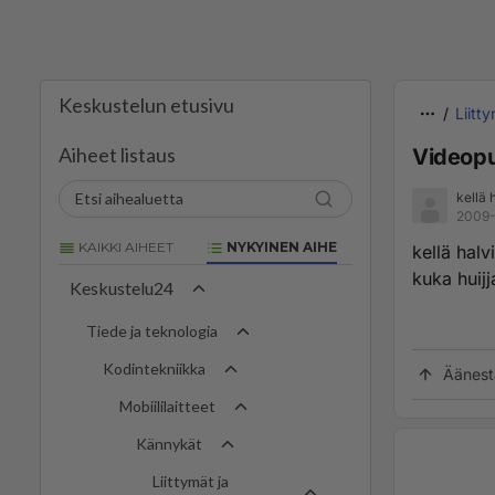
Keskustelun etusivu
Liitt
Aiheet listaus
Videopu
kellä
2009-
KAIKKI AIHEET
NYKYINEN AIHE
kellä hal
kuka huijj
Keskustelu24
Tiede ja teknologia
Kodintekniikka
Äänest
Mobiililaitteet
Kännykät
Liittymät ja