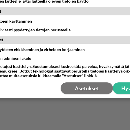
n laitteelle ja/tai laitteella olevien tietojen käyttö
alvempi on
009-03-23 13:17:53
t
uLii
kirjoitti:
etojen käyttäminen
iivisesti pyydettyjen tietojen perusteella
ossa videopuhelut: 0,067€/min.
et
äytösten ehkäiseminen ja virheiden korjaaminen
lahti Edukas 0,066 €/min. Suomen halvin?
ön tekninen jakelu
nestä
K
ietojesi käsittelyn. Suostumuksesi koskee tätä palvelua, hyväksymättä jä
mukseesi. Jotkut teknologiat saattavat perustella tietojen käsittelyä oike
uttaa muita asetuksia klikkaamalla "Asetukset" linkkiä.
Asetukset
Hyv