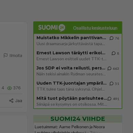
Osallistu keskusteluun
Muistatko Mikkelin panttivankidraaman?
76
Uusi draamasarja järkyttävästä tapauksesta on tulossa. Tositapahtumiin perustuva sarja ammentaa vuoden 1986 Mikkelin pan
Ernest Lawson täräytti erikoisen heiton TTK-lehdistötilaisuudessa: " Onko tässä tarkoituksena...?"
8
Ilmoita
Ernest Lawson esitteli uudet TTK-tähtioppilaat ja opettajat torstaina 6.8. lehdistölle. Tulevalla kaudella on yksi hausk
Jos SDP ei voita reilusti, persut kumoavat demokratian Suomesta
663
Näin tekisi ainakin Rydman seuratessaan idolinsa Trumpin mallia https://www.is.fi/politiikka/art-2000012187244.html
Uuden TTK-juontajan ympärillä epätietoisuus sakenee - Nyt MTV hämmentää soppaa
51
4
376
TTK tulee taas tänä syksynä. Ohjelman uudet tähtioppilaat julkistetaan torstaina 6. elokuuta klo 14 alkavassa lehdistö
Mitä tuot pöytään parisuhteessa?
491
Jaa
Siinäpä se kysymys on otsikossa. Mitäpä siis tuot/toisit pöytään parisuhteessa? Oletko mies vai nainen? Koetko sen mitä
SUOMI24 VIIHDE
Luetuimmat: Aarne Pelkonen ja Noora
Louhimo vihdoinkin yhdessä - Tätä moni jo