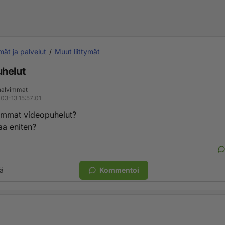
ymät ja palvelut
Muut liittymät
helut
 halvimmat
03-13 15:57:01
vimmat videopuhelut?
aa eniten?
ä
Kommentoi