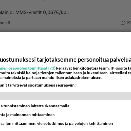
ainio: MMS-viestit 0,067€/kpl.
nestä
K
eenuLii
009-03-23 10:57:23
uLii
kirjoitti:
uostumuksesi tarjotaksemme personoitua palvelu
nelma: 39,90€/kk, sis. 3000min puheluita, 3000min videopuheluit
nen osapuolen toimittajat (73)
keräävät henkilötietoja (esim. IP-osoite ta
 3000 mms.
 muita teknisiä keinoja tietojen tallentamiseen ja lukemiseen laitteellasi t
a mainoksia ja parhaan mahdollisen asiakaskokemuksen.
ainio: MMS-viestit 0,067€/kpl.
anit tarvitsevat suostumuksesi seuraaviin:
t ja tunnistaminen laitetta skannaamalla
ossa videopuhelut: 0,067€/min.
ta ja mainonnan mittaaminen
nestä
K
sisällön mittaaminen, yleisötutkimus ja palvelujen kehittäminen