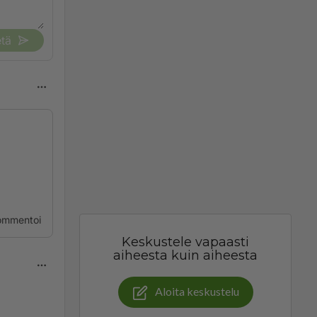
tä
ommentoi
Keskustele vapaasti
aiheesta kuin aiheesta
Aloita keskustelu