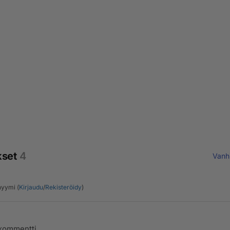
kset
4
Vanh
yymi (
Kirjaudu
/
Rekisteröidy
)