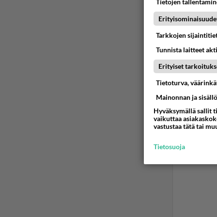
Tietojen tallentamine
h
2
Erityisominaisuude
Leen
Tarkkojen sijaintiti
Siis:
Tunnista laitteet akt
Maini
Erityiset tarkoituks
Tietoturva, väärink
Sauna
Mainonnan ja sisäll
Ää
Hyväksymällä sallit t
vaikuttaa asiakaskoke
vastustaa tätä tai mu
Tietosuoja