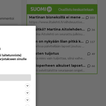
Osallistu keskusteluun
Martinan bisneksillä ei mene hyvin
333
ommentoi
https://www.iltalehti.fi/viihdeuutiset/a/c46da6ab-340f-4790-aaa7-0865eed2336 Yrityksen konkurssihakemus on tullut kärä
Tiesitkö? Martina Aitolehden isäpuoli on tämä suosittu laulaja
36
Martina Aitolehti on seurattu julkisuuden henkilö. Lähipiiriin mahtuu muitakin tunnettuja henkilöitä. Tiesitkö, että Ma
2 km on nykyään liian pitkä koulumatka
117
Hesarissa päivitellään lapset joutuu nyt kulkemaan 2 km kouluun jösses. Ruostefillarilla tuo matka menee vaikka miten äk
a
a, 3000
Miesten tuijotus
49
i laitetunniste)
Mutta mies vain tuijottaa, siinä vaiheessa käännän itse pään pois. Mikä juttu? Yleensä jos joku tuijottaa tai katsoo, hä
arjotakseen sinulle
Uusioperheen aikuiset lapset tyhjentää jääkaapin käydessään
66
Miten selvittäisitte seuraavan ongelman, meillä on uusioperhe, minulla teini-ikäiset lapset ja puolisolla aikuiset, jotk
ommentoi