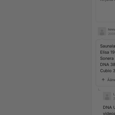
hinn
2009
Saunala
Elisa 1
Sonera 
DNA 38
Cubio 3
Ään
L
2
DNA U
video