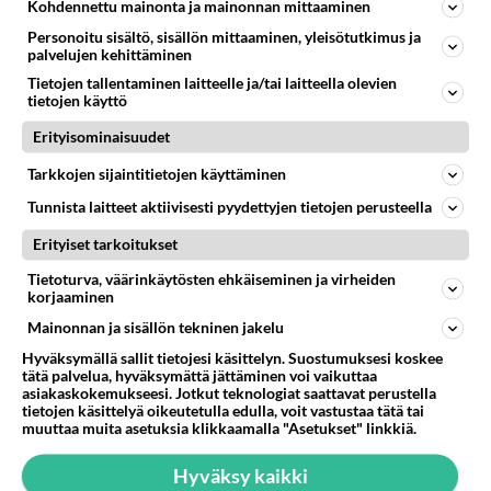
Kohdennettu mainonta ja mainonnan mittaaminen
33
Olen luovuttanut
Personoitu sisältö, sisällön mittaaminen, yleisötutkimus ja
623
Välimme menivät niin pahasti solmuun, ettei niitä voi enää korjata. On aika jatkaa elämässä eteenpäin. Toivon sulle kaik
palvelujen kehittäminen
07.08.2026 15:03
Ikävä
Tietojen tallentaminen laitteelle ja/tai laitteella olevien
tietojen käyttö
16
Mersumies201
Erityisominaisuudet
520
Oli tänään hyrskällä melekoosen tehokas 124 liikenteessä. Ei paljon vastamäki haitannu....
07.08.2026 19:00
Hyrynsalmi
Tarkkojen sijaintitietojen käyttäminen
Tunnista laitteet aktiivisesti pyydettyjen tietojen perusteella
Osallistu keskusteluun
Erityiset tarkoitukset
Muistatko Mikkelin panttivankidraaman?
76
Uusi draamasarja järkyttävästä tapauksesta on tulossa. Tositapahtumiin perustuva sarja ammentaa vuoden 1986 Mikkelin pan
Tietoturva, väärinkäytösten ehkäiseminen ja virheiden
korjaaminen
Ernest Lawson täräytti erikoisen heiton TTK-lehdistötilaisuudessa: " Onko tässä tarkoituksena...?"
8
Ernest Lawson esitteli uudet TTK-tähtioppilaat ja opettajat torstaina 6.8. lehdistölle. Tulevalla kaudella on yksi hausk
Mainonnan ja sisällön tekninen jakelu
Jos SDP ei voita reilusti, persut kumoavat demokratian Suomesta
Hyväksymällä sallit tietojesi käsittelyn. Suostumuksesi koskee
659
tätä palvelua, hyväksymättä jättäminen voi vaikuttaa
Näin tekisi ainakin Rydman seuratessaan idolinsa Trumpin mallia https://www.is.fi/politiikka/art-2000012187244.html
asiakaskokemukseesi. Jotkut teknologiat saattavat perustella
tietojen käsittelyä oikeutetulla edulla, voit vastustaa tätä tai
Uuden TTK-juontajan ympärillä epätietoisuus sakenee - Nyt MTV hämmentää soppaa
51
muuttaa muita asetuksia klikkaamalla "Asetukset" linkkiä.
TTK tulee taas tänä syksynä. Ohjelman uudet tähtioppilaat julkistetaan torstaina 6. elokuuta klo 14 alkavassa lehdistö
Mitä tuot pöytään parisuhteessa?
491
Hyväksy kaikki
Siinäpä se kysymys on otsikossa. Mitäpä siis tuot/toisit pöytään parisuhteessa? Oletko mies vai nainen? Koetko sen mitä