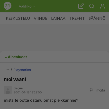
Valikko
KESKUSTELU
VIIHDE
LAINAA
TREFFIT
SÄÄNNÖT
Aihealueet
Playstation
moi vaan!
pisgue
Ilmoita
2001-01-18 18:22:00
mistä te ootte ostanu omat pleikkarinne?