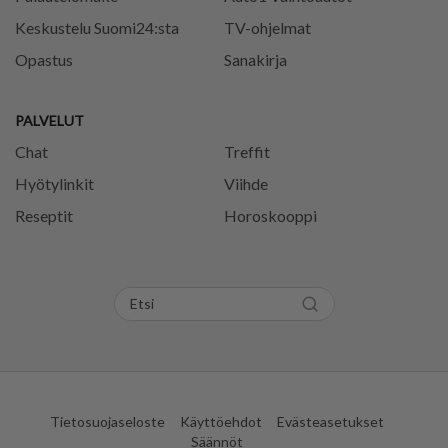
Keskustelu Suomi24:sta
TV-ohjelmat
Opastus
Sanakirja
PALVELUT
Chat
Treffit
Hyötylinkit
Viihde
Reseptit
Horoskooppi
Tietosuojaseloste
Käyttöehdot
Evästeasetukset
Säännöt