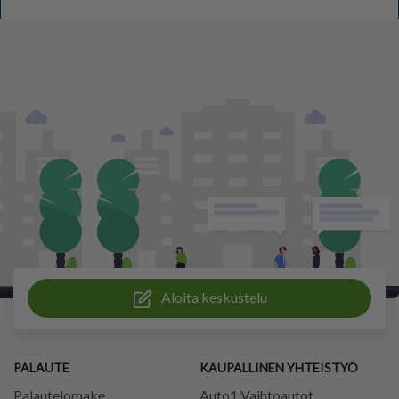
Aloita keskustelu
PALAUTE
KAUPALLINEN YHTEISTYÖ
Palautelomake
Auto1 Vaihtoautot