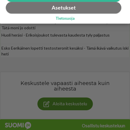
Asetukset
SUOMI24 VIIHDE
Tietosuoja
Luetuimmat: Aarne Pelkonen ja Noora Louhimo vihdoinkin yhdessä -
Tätä moni jo odotti
Huoli heräsi - Erikoisjoukot tulevasta kaudesta tyly paljastus
Esko Eerikäinen lopetti testosteronit kesäksi - Tämä ikävä vaikutus iski
heti
Keskustele vapaasti aiheesta kuin
aiheesta
Aloita keskustelu
Osallistu keskusteluun