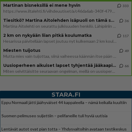
Martinan bisneksillä ei mene hyvin
333
https://www.iltalehti.fi/viihdeuutiset/a/c46da6ab-340f-4790-aaa7-0865eed2336 Yrityksen konkurssihakemus on tullut kärä
Tiesitkö? Martina Aitolehden isäpuoli on tämä suosittu laulaja
36
Martina Aitolehti on seurattu julkisuuden henkilö. Lähipiiriin mahtuu muitakin tunnettuja henkilöitä. Tiesitkö, että Ma
2 km on nykyään liian pitkä koulumatka
117
Hesarissa päivitellään lapset joutuu nyt kulkemaan 2 km kouluun jösses. Ruostefillarilla tuo matka menee vaikka miten äk
Miesten tuijotus
49
Mutta mies vain tuijottaa, siinä vaiheessa käännän itse pään pois. Mikä juttu? Yleensä jos joku tuijottaa tai katsoo, hä
Uusioperheen aikuiset lapset tyhjentää jääkaapin käydessään
66
Miten selvittäisitte seuraavan ongelman, meillä on uusioperhe, minulla teini-ikäiset lapset ja puolisolla aikuiset, jotk
STARA.FI
Eppu Normaali jätti jäähyväiset 44 kappaleella – nämä keikalla kuultiin
Suomen pelimuseo suljettiin – pelifaneille tuli hyviä uutisia
Lentävät autot ovat pian totta – Yhdysvaltoihin avataan testikeskus