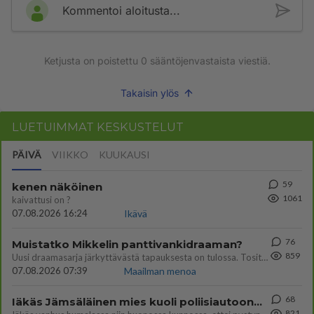
Kommentoi aloitusta...
Ketjusta on poistettu
0
sääntöjenvastaista viestiä.
Takaisin ylös
LUETUIMMAT KESKUSTELUT
PÄIVÄ
VIIKKO
KUUKAUSI
59
kenen näköinen
1061
kaivattusi on ?
07.08.2026 16:24
Ikävä
76
Muistatko Mikkelin panttivankidraaman?
859
Uusi draamasarja järkyttävästä tapauksesta on tulossa. Tositapahtumiin perustuva sarja ammentaa vuoden 1986 Mikkelin pan
07.08.2026 07:39
Maailman menoa
68
Iäkäs Jämsäläinen mies kuoli poliisiautoon matkalla Jyväskylän putkaan
821