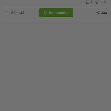
1
565
Äänestä
Kommentoi
Jaa