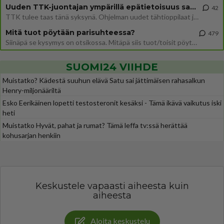
Uuden TTK-juontajan ympärillä epätietoisuus sakenee - Nyt MTV hämmentää soppaa
42
TTK tulee taas tänä syksynä. Ohjelman uudet tähtioppilaat julkistetaan torstaina 6. elokuuta klo 14 alkavassa lehdistö
Mitä tuot pöytään parisuhteessa?
479
Siinäpä se kysymys on otsikossa. Mitäpä siis tuot/toisit pöytään parisuhteessa? Oletko mies vai nainen? Koetko sen mitä
SUOMI24 VIIHDE
Muistatko? Kädestä suuhun elävä Satu sai jättimäisen rahasalkun
Henry-miljonääriltä
Esko Eerikäinen lopetti testosteronit kesäksi - Tämä ikävä vaikutus iski
heti
Muistatko Hyvät, pahat ja rumat? Tämä leffa tv:ssä herättää
kohusarjan henkiin
Keskustele vapaasti aiheesta kuin
aiheesta
Aloita keskustelu