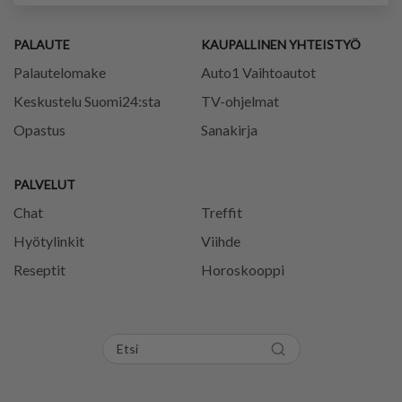
PALAUTE
KAUPALLINEN YHTEISTYÖ
Palautelomake
Auto1 Vaihtoautot
Keskustelu Suomi24:sta
TV-ohjelmat
Opastus
Sanakirja
PALVELUT
Chat
Treffit
Hyötylinkit
Viihde
Reseptit
Horoskooppi