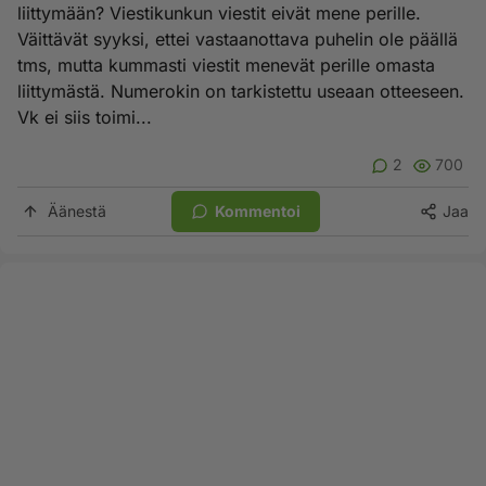
liittymään? Viestikunkun viestit eivät mene perille.
Väittävät syyksi, ettei vastaanottava puhelin ole päällä
tms, mutta kummasti viestit menevät perille omasta
liittymästä. Numerokin on tarkistettu useaan otteeseen.
Vk ei siis toimi...
2
700
Äänestä
Kommentoi
Jaa