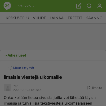
Valikko
KESKUSTELU
VIIHDE
LAINAA
TREFFIT
SÄÄNNÖT
Aihealueet
Muut liittymät
ilmaisia viestejä ulkomaille
???
Ilmoita
2009-03-23 19:15:45
Onko kellään tietoa sivuista joilta voi lähettää täysin
ilmaisia ja turvallisia tekstiviestejä ulkomaalaiseen