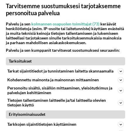
647
Uusi draamasarja järkyttävästä tapauksesta on tulossa. Tositapahtumiin perustuva sarja ammentaa vuoden 1986 Mikkelin pan
Tarvitsemme suostumuksesi tarjotaksemme
07.08.2026 07:39
Maailman menoa
personoitua palvelua
55
Mitä haluaisit kysyä tänään
Palvelu ja sen
kolmannen osapuolen toimittajat (73)
keräävät
640
Kaivatultasi? Anna jokin tunniste itsestäni tai hänestä.
henkilötietoja (esim. IP-osoite tai laitetunniste) käyttäen evästeitä
07.08.2026 13:15
Ikävä
ja muita teknisiä keinoja tietojen tallentamiseen ja lukemiseen
laitteellasi tarjotakseen sinulle tarkoituksenmukaisia mainoksia
ja parhaan mahdollisen asiakaskokemuksen.
43
Iäkäs Jämsäläinen mies kuoli poliisiautoon matkalla Jyväskylän putkaan
572
Iäkäs vanhus humalassa niin huonossa kunnossa, ettei pystynyt huolehtimaan itsestään niin ainoa apu sillä hetkellä oli
Palvelu ja sen kumppanit tarvitsevat suostumuksesi seuraaviin:
07.08.2026 12:07
Jämsä
Tarkoitukset
31
Olen luovuttanut
Tarkat sijaintitiedot ja tunnistaminen laitetta skannaamalla
542
Välimme menivät niin pahasti solmuun, ettei niitä voi enää korjata. On aika jatkaa elämässä eteenpäin. Toivon sulle kaik
07.08.2026 15:03
Ikävä
Kohdennettu mainonta ja mainonnan mittaaminen
Personoitu sisältö, sisällön mittaaminen, yleisötutkimus ja
32
En välitä sinusta yhtään
palvelujen kehittäminen
508
Olet pelkkä itsestään liikoja luuleva ämmä. Kierrän sinut kaukaa nyt ja aina. Olit mulle pelkkä lelu vaan.
Tietojen tallentaminen laitteelle ja/tai laitteella olevien
07.08.2026 17:14
Ikävä
tietojen käyttö
Erityisominaisuudet
5
Ernest Lawson täräytti erikoisen heiton TTK-lehdistötilaisuudessa: " Onko tässä tarkoituksena...?"
503
Ernest Lawson esitteli uudet TTK-tähtioppilaat ja opettajat torstaina 6.8. lehdistölle. Tulevalla kaudella on yksi hausk
Tarkkojen sijaintitietojen käyttäminen
07.08.2026 07:20
Kotimaiset julkkisjuorut