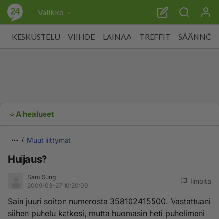
Valikko
KESKUSTELU
VIIHDE
LAINAA
TREFFIT
SÄÄNNÖT
Aihealueet
Muut liittymät
Huijaus?
Sam Sung
Ilmoita
2009-03-27 10:20:09
Sain juuri soiton numerosta 358102415500. Vastattuani
siihen puhelu katkesi, mutta huomasin heti puhelimeni