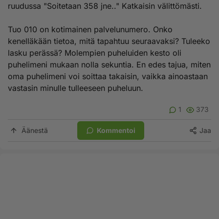
ruudussa "Soitetaan 358 jne.." Katkaisin välittömästi.
Tuo 010 on kotimainen palvelunumero. Onko
kenelläkään tietoa, mitä tapahtuu seuraavaksi? Tuleeko
lasku perässä? Molempien puheluiden kesto oli
puhelimeni mukaan nolla sekuntia. En edes tajua, miten
oma puhelimeni voi soittaa takaisin, vaikka ainoastaan
vastasin minulle tulleeseen puheluun.
1
373
Äänestä
Kommentoi
Jaa