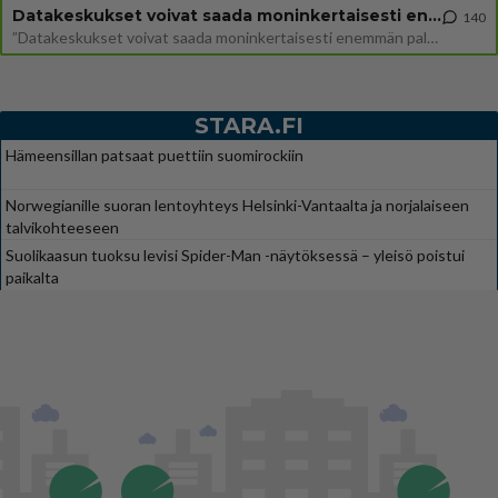
Datakeskukset voivat saada moninkertaisesti enemmän palautuksia kuin mitä ne maksavat veroja
140
”Datakeskukset voivat saada moninkertaisesti enemmän palautuksia kuin mitä ne maksavat veroja”, sanoo professori Jussi K
STARA.FI
Hämeensillan patsaat puettiin suomirockiin
Norwegianille suoran lentoyhteys Helsinki-Vantaalta ja norjalaiseen
talvikohteeseen
Suolikaasun tuoksu levisi Spider-Man -näytöksessä – yleisö poistui
paikalta