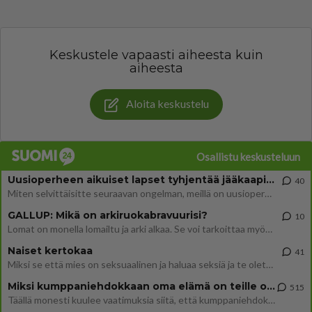
Keskustele vapaasti aiheesta kuin
aiheesta
Aloita keskustelu
Osallistu keskusteluun
Uusioperheen aikuiset lapset tyhjentää jääkaapin käydessään
40
Miten selvittäisitte seuraavan ongelman, meillä on uusioperhe, minulla teini-ikäiset lapset ja puolisolla aikuiset, jotk
GALLUP: Mikä on arkiruokabravuurisi?
10
Lomat on monella lomailtu ja arki alkaa. Se voi tarkoittaa myös sitä, että grillailut on grillattu ja palataan arjen ruo
Naiset kertokaa
41
Miksi se että mies on seksuaalinen ja haluaa seksiä ja te olette hänen mielestänne haluttava on vastenmielistä? Mikä sii
Miksi kumppaniehdokkaan oma elämä on teille ongelma?
515
Täällä monesti kuulee vaatimuksia siitä, että kumppaniehdokkaalla ei saisi olla lemmikkejä, lapsia, kavereita, eksiä, su