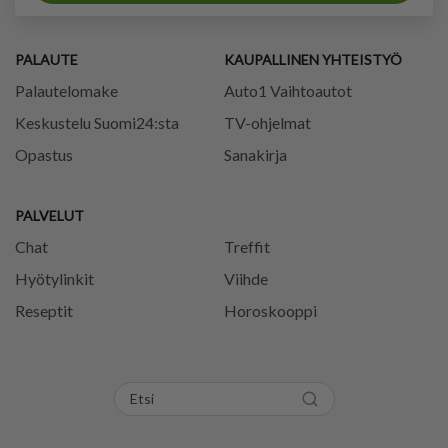
PALAUTE
KAUPALLINEN YHTEISTYÖ
Palautelomake
Auto1 Vaihtoautot
Keskustelu Suomi24:sta
TV-ohjelmat
Opastus
Sanakirja
PALVELUT
Chat
Treffit
Hyötylinkit
Viihde
Reseptit
Horoskooppi