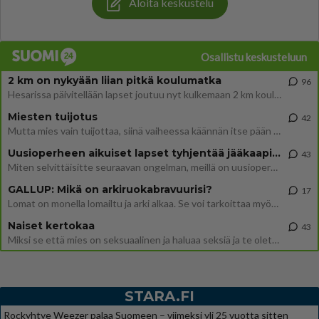
Aloita keskustelu
Osallistu keskusteluun
2 km on nykyään liian pitkä koulumatka
96
Hesarissa päivitellään lapset joutuu nyt kulkemaan 2 km kouluun jösses. Ruostefillarilla tuo matka menee vaikka miten äk
Miesten tuijotus
42
Mutta mies vain tuijottaa, siinä vaiheessa käännän itse pään pois. Mikä juttu? Yleensä jos joku tuijottaa tai katsoo, hä
Uusioperheen aikuiset lapset tyhjentää jääkaapin käydessään
43
Miten selvittäisitte seuraavan ongelman, meillä on uusioperhe, minulla teini-ikäiset lapset ja puolisolla aikuiset, jotk
GALLUP: Mikä on arkiruokabravuurisi?
17
Lomat on monella lomailtu ja arki alkaa. Se voi tarkoittaa myös sitä, että grillailut on grillattu ja palataan arjen ruo
Naiset kertokaa
43
Miksi se että mies on seksuaalinen ja haluaa seksiä ja te olette hänen mielestänne haluttava on vastenmielistä? Mikä sii
STARA.FI
Rockyhtye Weezer palaa Suomeen – viimeksi yli 25 vuotta sitten