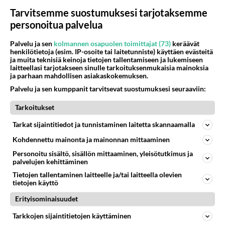
1137
Martina Aitolehti on seurattu julkisuuden henkilö. Lähipiiriin mahtuu muitakin tunnettuja henkilöitä. Tiesitkö, että Ma
Tarvitsemme suostumuksesi tarjotaksemme
05.08.2026 07:23
Kotimaiset julkkisjuorut
personoitua palvelua
62
Mitä töitä kaivattusi on tehnyt?
Palvelu ja sen
kolmannen osapuolen toimittajat (73)
keräävät
902
😅
henkilötietoja (esim. IP-osoite tai laitetunniste) käyttäen evästeitä
05.08.2026 13:25
Ikävä
ja muita teknisiä keinoja tietojen tallentamiseen ja lukemiseen
laitteellasi tarjotakseen sinulle tarkoituksenmukaisia mainoksia
ja parhaan mahdollisen asiakaskokemuksen.
72
Voiko meidän välit
Palvelu ja sen kumppanit tarvitsevat suostumuksesi seuraaviin:
901
Koskaan parantua tästä?
05.08.2026 05:34
Ikävä
Tarkoitukset
444
Jos SDP ei voita reilusti, persut kumoavat demokratian Suomesta
Tarkat sijaintitiedot ja tunnistaminen laitetta skannaamalla
837
Näin tekisi ainakin Rydman seuratessaan idolinsa Trumpin mallia https://www.is.fi/politiikka/art-2000012187244.html
Kohdennettu mainonta ja mainonnan mittaaminen
06.08.2026 09:02
Maailman menoa
Personoitu sisältö, sisällön mittaaminen, yleisötutkimus ja
48
palvelujen kehittäminen
Onko kaivattusi
671
Kummallinen jossakin suhteessa?
Tietojen tallentaminen laitteelle ja/tai laitteella olevien
05.08.2026 17:47
Ikävä
tietojen käyttö
Erityisominaisuudet
73
Mies, olenko ymmärtänyt oikein?
625
Ystävyys/salainen suhde/molemmat ovat täysin poissuljettuja asioita? Nainen
Tarkkojen sijaintitietojen käyttäminen
05.08.2026 11:40
Ikävä