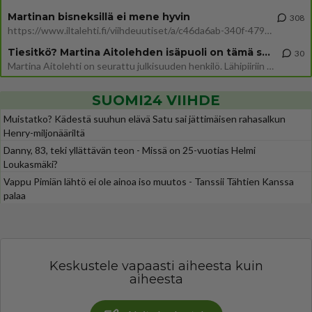
Martinan bisneksillä ei mene hyvin
308
https://www.iltalehti.fi/viihdeuutiset/a/c46da6ab-340f-4790-aaa7-0865eed2336 Yrityksen konkurssihakemus on tullut kärä
Tiesitkö? Martina Aitolehden isäpuoli on tämä suosittu laulaja
30
Martina Aitolehti on seurattu julkisuuden henkilö. Lähipiiriin mahtuu muitakin tunnettuja henkilöitä. Tiesitkö, että Ma
SUOMI24 VIIHDE
Muistatko? Kädestä suuhun elävä Satu sai jättimäisen rahasalkun
Henry-miljonääriltä
Danny, 83, teki yllättävän teon - Missä on 25-vuotias Helmi
Loukasmäki?
Vappu Pimiän lähtö ei ole ainoa iso muutos - Tanssii Tähtien Kanssa
palaa
Keskustele vapaasti aiheesta kuin
aiheesta