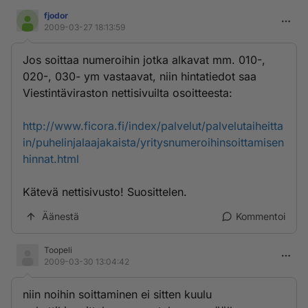
fjodor
2009-03-27 18:13:59
Jos soittaa numeroihin jotka alkavat mm. 010-,
020-, 030- ym vastaavat, niin hintatiedot saa
Viestintäviraston nettisivuilta osoitteesta:
http://www.ficora.fi/index/palvelut/palvelutaiheitta
in/puhelinjalaajakaista/yritysnumeroihinsoittamisen
hinnat.html
Kätevä nettisivusto! Suosittelen.
Äänestä
Kommentoi
Toopeli
2009-03-30 13:04:42
niin noihin soittaminen ei sitten kuulu