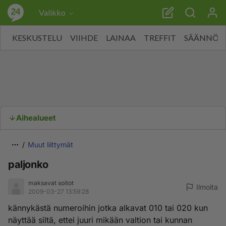
Valikko
KESKUSTELU
VIIHDE
LAINAA
TREFFIT
SÄÄNNÖT
Aihealueet
Muut liittymät
paljonko
maksavat soitot
Ilmoita
2009-03-27 13:59:28
kännykästä numeroihin jotka alkavat 010 tai 020 kun
näyttää siltä, ettei juuri mikään valtion tai kunnan