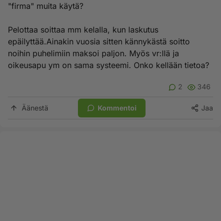
"firma" muita käytä?
Pelottaa soittaa mm kelalla, kun laskutus
epäilyttää.Ainakin vuosia sitten kännykästä soitto
noihin puhelimiin maksoi paljon. Myös vr:llä ja
oikeusapu ym on sama systeemi. Onko kellään tietoa?
2
346
Äänestä
Kommentoi
Jaa