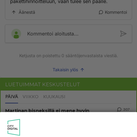
pakettihinnoitteluun, vaan tulee sen päälle.
Äänestä
Kommentoi
Kommentoi aloitusta...
Ketjusta on poistettu
0
sääntöjenvastaista viestiä.
Takaisin ylös
LUETUIMMAT KESKUSTELUT
PÄIVÄ
VIIKKO
KUUKAUSI
307
Martinan bisneksillä ei mene hyvin
1380
https://www.iltalehti.fi/viihdeuutiset/a/c46da6ab-340f-4790-aaa7-0865eed2336 Yrityksen konkurssihakemus on tullut kärä
05.08.2026 05:51
Kotimaiset julkkisjuorut
30
Tiesitkö? Martina Aitolehden isäpuoli on tämä suosittu laulaja