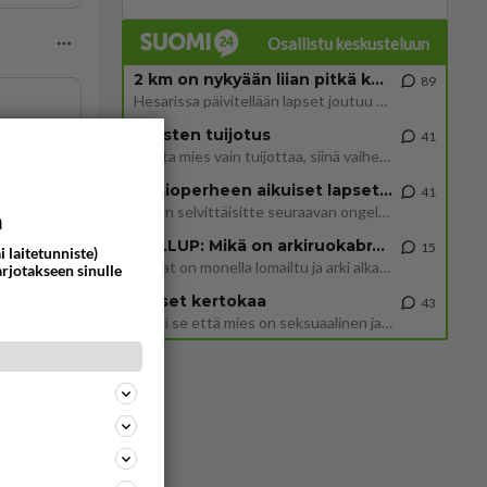
Osallistu keskusteluun
2 km on nykyään liian pitkä koulumatka
89
Hesarissa päivitellään lapset joutuu nyt kulkemaan 2 km kouluun jösses. Ruostefillarilla tuo matka menee vaikka miten äk
Miesten tuijotus
41
Mutta mies vain tuijottaa, siinä vaiheessa käännän itse pään pois. Mikä juttu? Yleensä jos joku tuijottaa tai katsoo, hä
Uusioperheen aikuiset lapset tyhjentää jääkaapin käydessään
41
Miten selvittäisitte seuraavan ongelman, meillä on uusioperhe, minulla teini-ikäiset lapset ja puolisolla aikuiset, jotk
a
GALLUP: Mikä on arkiruokabravuurisi?
15
i laitetunniste)
Lomat on monella lomailtu ja arki alkaa. Se voi tarkoittaa myös sitä, että grillailut on grillattu ja palataan arjen ruo
arjotakseen sinulle
Naiset kertokaa
43
Miksi se että mies on seksuaalinen ja haluaa seksiä ja te olette hänen mielestänne haluttava on vastenmielistä? Mikä sii
ommentoi