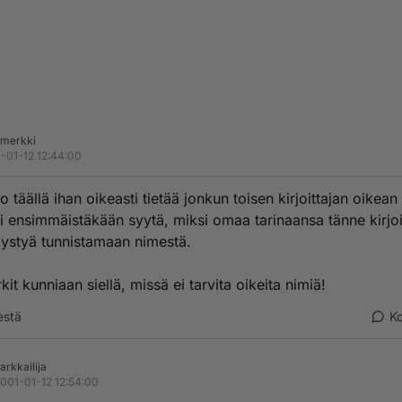
 merkki
-01-12 12:44:00
o täällä ihan oikeasti tietää jonkun toisen kirjoittajan oikea
i ensimmäistäkään syytä, miksi omaa tarinaansa tänne kirjoi
 pystyä tunnistamaan nimestä.
it kunniaan siellä, missä ei tarvita oikeita nimiä!
estä
K
arkkailija
001-01-12 12:54:00