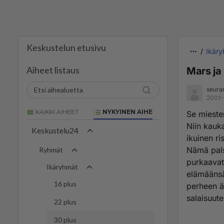
Keskustelun etusivu
Ikär
Aiheet listaus
Mars ja
seura
2001-
KAIKKI AIHEET
NYKYINEN AIHE
Se miesten
Niin kauka
Keskustelu24
ikuinen rist
Nämä pals
Ryhmät
purkaavat
Ikäryhmät
elämäänsä
16 plus
perheen äi
salaisuut
22 plus
30 plus