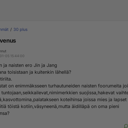
yhmät
30 plus
 venus
nnut
01-05 15:44:00
 ja naisten ero Jin ja Jang
na toisistaan ja kuitenkin lähellä?
iriita.
tat on enimmäksseen turhautuneiden naisten foorumeita jo
 tuntojaan,seikkailevat,nimimerkkien suojissa,hakevat vaiht
,kasvottomina,palatakseen koteihinsa joissa mies ja lapset
tiä töistä kotiin,väsyneenä,mutta äidilläpä on oma pieni
ensa?