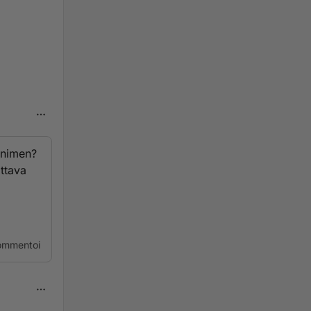
n nimen?
ttava
ommentoi