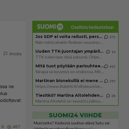
Osallistu keskusteluun
Jos SDP ei voita reilusti, persut kumoavat demokratian Suomesta
375
Näin tekisi ainakin Rydman seuratessaan idolinsa Trumpin mallia https://www.is.fi/politiikka/art-2000012187244.html
Uuden TTK-juontajan ympärillä epätietoisuus sakenee - Nyt MTV hämmentää soppaa
16
Ilmoita
TTK tulee taas tänä syksynä. Ohjelman uudet tähtioppilaat julkistetaan torstaina 6. elokuuta klo 14 alkavassa lehdistö
Mitä tuot pöytään parisuhteessa?
415
Siinäpä se kysymys on otsikossa. Mitäpä siis tuot/toisit pöytään parisuhteessa? Oletko mies vai nainen? Koetko sen mitä
Martinan bisneksillä ei mene hyvin
297
issa ne
https://www.iltalehti.fi/viihdeuutiset/a/c46da6ab-340f-4790-aaa7-0865eed2336 Yrityksen konkurssihakemus on tullut kärä
elua
Tiesitkö? Martina Aitolehden isäpuoli on tämä suosittu laulaja
28
 odottavat
Martina Aitolehti on seurattu julkisuuden henkilö. Lähipiiriin mahtuu muitakin tunnettuja henkilöitä. Tiesitkö, että Ma
SUOMI24 VIIHDE
Muistatko? Kädestä suuhun elävä Satu sai
6
467
jättimäisen rahasalkun Henry-miljonääriltä