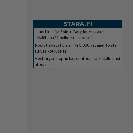
STARA.FI
Janni Hussi ja Sointu Borg lopettavat:
”Kyllähän tää haikeelta tuntuu”
Koulut alkavat pian – yli 1 000 vapaaehtoista
turvaa kouluteitä
Hesburger luopuu lastenateriasta – tilalle uusi
ateriamalli