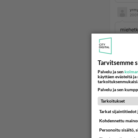
yrm
2001
miehetk
minäkin
betonir
mutta k
keijuka
Tarvitsemme s
kunnes
Palvelu ja sen
kolman
nukkum
käyttäen evästeitä ja
eipä tuo
tarkoituksenmukaisi
sanoo, 
Palvelu ja sen kumpp
on tuas 
Tarkoitukset
Ään
Tarkat sijaintitiedo
Kohdennettu mainon
fem
2001
Personoitu sisältö, 