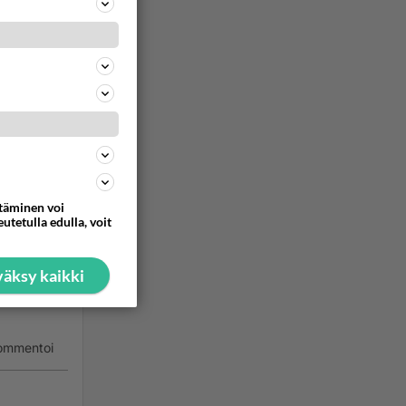
orno- ja
skin
tä
na
ommentoi
ttäminen voi
utetulla edulla, voit
in. En
otona
äksy kaikki
miestä
ommentoi