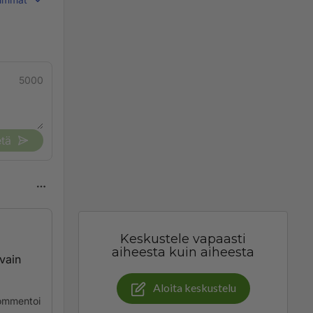
5000
tä
Keskustele vapaasti
aiheesta kuin aiheesta
 vain
Aloita keskustelu
ommentoi