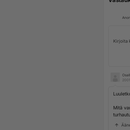
Vastau
Anon
Osal
2001
Luuletk
Mitä va
turhaut
Ään