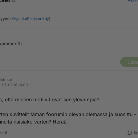
kset
6
yymi (
Kirjaudu
/
Rekisteröidy
)
Lähe
listunut
-01-05 16:14:00
o, että miehen motiivit ovat sen ylevämpiä?
rten kuvittelit tämän foorumin olevan olemassa ja suosittu -
uneita naisiako varten? Herää.
estä
K