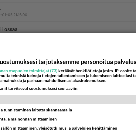
y
-01-05 21:16:00
ii ossaa
 olen 120 kiloinen
audoittaja
otona seurustelen
isten kanssa
uostumuksesi tarjotaksemme personoitua palvelu
 vaimo kutsuu
nen osapuolen toimittajat (73)
keräävät henkilötietoja (esim. IP-osoite ta
aan
 muita teknisiä keinoja tietojen tallentamiseen ja lukemiseen laitteellasi t
 tuosta välitä
a mainoksia ja parhaan mahdollisen asiakaskokemuksen.
että ukkohan
anit tarvitsevat suostumuksesi seuraaviin:
niin tulinen
estä
K
t ja tunnistaminen laitetta skannaamalla
ta ja mainonnan mittaaminen
me
-01-06 21:48:00
sisällön mittaaminen, yleisötutkimus ja palvelujen kehittäminen