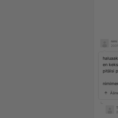
nimi
2001
haluaak
en keks
pitäisi
nimimerk
Ään
T
2