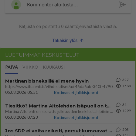
Kommentoi aloitusta...
Ketjusta on poistettu
0
sääntöjenvastaista viestiä.
Takaisin ylös
LUETUIMMAT KESKUSTELUT
PÄIVÄ
VIIKKO
KUUKAUSI
327
Martinan bisneksillä ei mene hyvin
1588
https://www.iltalehti.fi/viihdeuutiset/a/c46da6ab-340f-4790-aaa7-0865eed2336 Yrityksen konkurssihakemus on tullut kärä
05.08.2026 05:51
Kotimaiset julkkisjuorut
31
Tiesitkö? Martina Aitolehden isäpuoli on tämä suosittu laulaja
1299
Martina Aitolehti on seurattu julkisuuden henkilö. Lähipiiriin mahtuu muitakin tunnettuja henkilöitä. Tiesitkö, että Ma
05.08.2026 07:23
Kotimaiset julkkisjuorut
503
Jos SDP ei voita reilusti, persut kumoavat demokratian Suomesta
1211