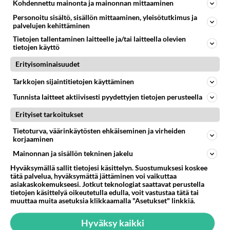
Kohdennettu mainonta ja mainonnan mittaaminen
468
Perussuomalaisten kannatus nousi rytinällä Ylen tänään julkaisemassa tuoreimmassa gallup-kyselyssä.
Personoitu sisältö, sisällön mittaaminen, yleisötutkimus ja
657
https://yle.fi/a/74-20239449 Perussuomalaisilla hurja- ja ylivoimaisesti suurin nousu tässä uudessa Ylen gallupissa. Kyl
palvelujen kehittäminen
06.08.2026 03:24
Maailman menoa
Tietojen tallentaminen laitteelle ja/tai laitteella olevien
tietojen käyttö
38
Anteeksi arkuuteni
Erityisominaisuudet
638
Olen säälittävä, mitä tulee sinun kohtaamiseen. Tunnen vaan itseni todella epävarmaksi sun kanssa. Jos minun olisi pitän
06.08.2026 16:54
Ikävä
Tarkkojen sijaintitietojen käyttäminen
Tunnista laitteet aktiivisesti pyydettyjen tietojen perusteella
Osallistu keskusteluun
Erityiset tarkoitukset
Muistatko Mikkelin panttivankidraaman?
24
Uusi draamasarja järkyttävästä tapauksesta on tulossa. Tositapahtumiin perustuva sarja ammentaa vuoden 1986 Mikkelin pan
Tietoturva, väärinkäytösten ehkäiseminen ja virheiden
korjaaminen
Ernest Lawson täräytti erikoisen heiton TTK-lehdistötilaisuudessa: " Onko tässä tarkoituksena...?"
1
Ernest Lawson esitteli uudet TTK-tähtioppilaat ja opettajat torstaina 6.8. lehdistölle. Tulevalla kaudella on yksi hausk
Mainonnan ja sisällön tekninen jakelu
Jos SDP ei voita reilusti, persut kumoavat demokratian Suomesta
Hyväksymällä sallit tietojesi käsittelyn. Suostumuksesi koskee
503
tätä palvelua, hyväksymättä jättäminen voi vaikuttaa
Näin tekisi ainakin Rydman seuratessaan idolinsa Trumpin mallia https://www.is.fi/politiikka/art-2000012187244.html
asiakaskokemukseesi. Jotkut teknologiat saattavat perustella
tietojen käsittelyä oikeutetulla edulla, voit vastustaa tätä tai
Uuden TTK-juontajan ympärillä epätietoisuus sakenee - Nyt MTV hämmentää soppaa
34
muuttaa muita asetuksia klikkaamalla "Asetukset" linkkiä.
TTK tulee taas tänä syksynä. Ohjelman uudet tähtioppilaat julkistetaan torstaina 6. elokuuta klo 14 alkavassa lehdistö
Mitä tuot pöytään parisuhteessa?
456
Hyväksy kaikki
Siinäpä se kysymys on otsikossa. Mitäpä siis tuot/toisit pöytään parisuhteessa? Oletko mies vai nainen? Koetko sen mitä