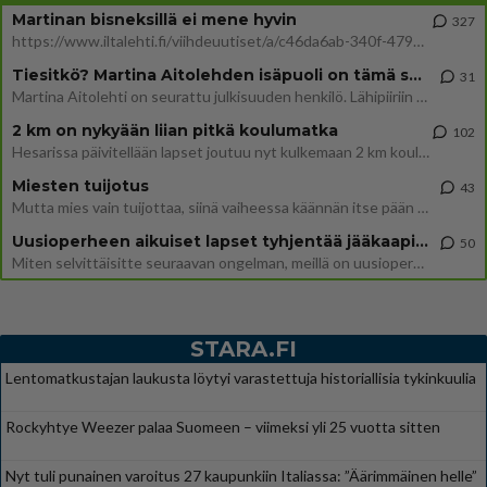
Martinan bisneksillä ei mene hyvin
327
https://www.iltalehti.fi/viihdeuutiset/a/c46da6ab-340f-4790-aaa7-0865eed2336 Yrityksen konkurssihakemus on tullut kärä
Tiesitkö? Martina Aitolehden isäpuoli on tämä suosittu laulaja
31
Martina Aitolehti on seurattu julkisuuden henkilö. Lähipiiriin mahtuu muitakin tunnettuja henkilöitä. Tiesitkö, että Ma
2 km on nykyään liian pitkä koulumatka
102
Hesarissa päivitellään lapset joutuu nyt kulkemaan 2 km kouluun jösses. Ruostefillarilla tuo matka menee vaikka miten äk
Miesten tuijotus
43
Mutta mies vain tuijottaa, siinä vaiheessa käännän itse pään pois. Mikä juttu? Yleensä jos joku tuijottaa tai katsoo, hä
Uusioperheen aikuiset lapset tyhjentää jääkaapin käydessään
50
Miten selvittäisitte seuraavan ongelman, meillä on uusioperhe, minulla teini-ikäiset lapset ja puolisolla aikuiset, jotk
STARA.FI
Lentomatkustajan laukusta löytyi varastettuja historiallisia tykinkuulia
Rockyhtye Weezer palaa Suomeen – viimeksi yli 25 vuotta sitten
Nyt tuli punainen varoitus 27 kaupunkiin Italiassa: ”Äärimmäinen helle”