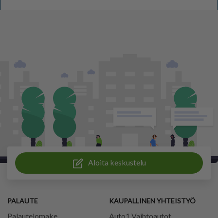
Aloita keskustelu
PALAUTE
KAUPALLINEN YHTEISTYÖ
Palautelomake
Auto1 Vaihtoautot