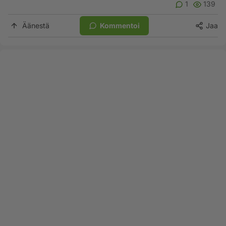
1
139
Äänestä
Kommentoi
Jaa