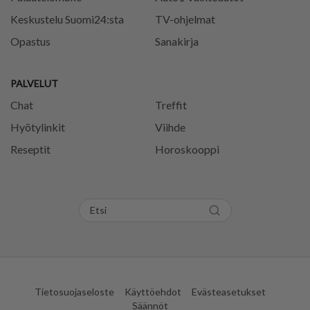
Keskustelu Suomi24:sta
TV-ohjelmat
Opastus
Sanakirja
PALVELUT
Chat
Treffit
Hyötylinkit
Viihde
Reseptit
Horoskooppi
Tietosuojaseloste
Käyttöehdot
Evästeasetukset
Säännöt