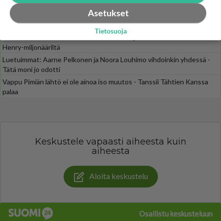
Asetukset
SUOMI24 VIIHDE
Tietosuoja
Muistatko? Kädestä suuhun elävä Satu sai jättimäisen rahasalkun
Henry-miljonääriltä
Luetuimmat: Aarne Pelkonen ja Noora Louhimo vihdoinkin yhdessä -
Tätä moni jo odotti
Vappu Pimiän lähtö ei ole ainoa iso muutos - Tanssii Tähtien Kanssa
palaa
Keskustele vapaasti aiheesta kuin
aiheesta
Aloita keskustelu
Osallistu keskusteluun