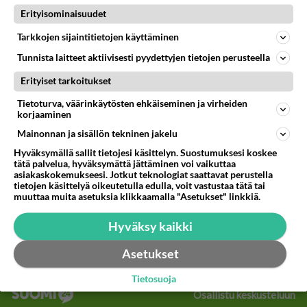
51
Onko kaivattusi
Erityisominaisuudet
720
Kummallinen jossakin suhteessa?
Tarkkojen sijaintitietojen käyttäminen
05.08.2026 17:47
Ikävä
Tunnista laitteet aktiivisesti pyydettyjen tietojen perusteella
75
Mies, olenko ymmärtänyt oikein?
Erityiset tarkoitukset
712
Ystävyys/salainen suhde/molemmat ovat täysin poissuljettuja asioita? Nainen
05.08.2026 11:40
Ikävä
Tietoturva, väärinkäytösten ehkäiseminen ja virheiden
korjaaminen
108
Kiteen Pallon superpesisjoukkue pelaa huumeiden vaikutuksen alaisena
Mainonnan ja sisällön tekninen jakelu
708
Huumerikos. Yleisesti uskotaan, että se seikka, että eräs KiPan pelaaja kärähtää huumeista, on vain jäävuoren huippu. M
05.08.2026 03:21
Kitee
Hyväksymällä sallit tietojesi käsittelyn. Suostumuksesi koskee
tätä palvelua, hyväksymättä jättäminen voi vaikuttaa
asiakaskokemukseesi. Jotkut teknologiat saattavat perustella
468
Perussuomalaisten kannatus nousi rytinällä Ylen tänään julkaisemassa tuoreimmassa gallup-kyselyssä.
tietojen käsittelyä oikeutetulla edulla, voit vastustaa tätä tai
647
https://yle.fi/a/74-20239449 Perussuomalaisilla hurja- ja ylivoimaisesti suurin nousu tässä uudessa Ylen gallupissa. Kyl
muuttaa muita asetuksia klikkaamalla "Asetukset" linkkiä.
06.08.2026 03:24
Maailman menoa
Hyväksy kaikki
38
Kauanko olet kaivannut kaivattuasi ja
622
koska hänet löysit?
Asetukset
05.08.2026 17:19
Ikävä
Tietosuoja
Osallistu keskusteluun