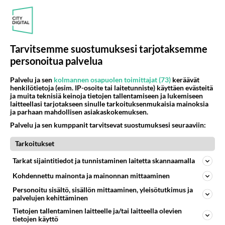
PÄIVÄ
VIIKKO
KUUKAUSI
325
Martinan bisneksillä ei mene hyvin
1554
https://www.iltalehti.fi/viihdeuutiset/a/c46da6ab-340f-4790-aaa7-0865eed2336 Yrityksen konkurssihakemus on tullut kärä
Tarvitsemme suostumuksesi tarjotaksemme
05.08.2026 05:51
Kotimaiset julkkisjuorut
personoitua palvelua
31
Tiesitkö? Martina Aitolehden isäpuoli on tämä suosittu laulaja
1269
Palvelu ja sen
kolmannen osapuolen toimittajat (73)
keräävät
Martina Aitolehti on seurattu julkisuuden henkilö. Lähipiiriin mahtuu muitakin tunnettuja henkilöitä. Tiesitkö, että Ma
henkilötietoja (esim. IP-osoite tai laitetunniste) käyttäen evästeitä
05.08.2026 07:23
Kotimaiset julkkisjuorut
ja muita teknisiä keinoja tietojen tallentamiseen ja lukemiseen
laitteellasi tarjotakseen sinulle tarkoituksenmukaisia mainoksia
484
Jos SDP ei voita reilusti, persut kumoavat demokratian Suomesta
ja parhaan mahdollisen asiakaskokemuksen.
1110
Näin tekisi ainakin Rydman seuratessaan idolinsa Trumpin mallia https://www.is.fi/politiikka/art-2000012187244.html
Palvelu ja sen kumppanit tarvitsevat suostumuksesi seuraaviin:
06.08.2026 09:02
Maailman menoa
Tarkoitukset
63
Mitä töitä kaivattusi on tehnyt?
Tarkat sijaintitiedot ja tunnistaminen laitetta skannaamalla
975
😅
05.08.2026 13:25
Ikävä
Kohdennettu mainonta ja mainonnan mittaaminen
Personoitu sisältö, sisällön mittaaminen, yleisötutkimus ja
73
Voiko meidän välit
palvelujen kehittäminen
952
Koskaan parantua tästä?
Tietojen tallentaminen laitteelle ja/tai laitteella olevien
05.08.2026 05:34
Ikävä
tietojen käyttö