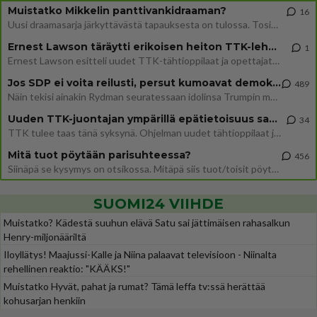
Muistatko Mikkelin panttivankidraaman?
16
Uusi draamasarja järkyttävästä tapauksesta on tulossa. Tositapahtumiin perustuva sarja ammentaa vuoden 1986 Mikkelin pan
Ernest Lawson täräytti erikoisen heiton TTK-lehdistötilaisuudessa: " Onko tässä tarkoituksena...?"
1
Ernest Lawson esitteli uudet TTK-tähtioppilaat ja opettajat torstaina 6.8. lehdistölle. Tulevalla kaudella on yksi hausk
Jos SDP ei voita reilusti, persut kumoavat demokratian Suomesta
489
Näin tekisi ainakin Rydman seuratessaan idolinsa Trumpin mallia https://www.is.fi/politiikka/art-2000012187244.html
Uuden TTK-juontajan ympärillä epätietoisuus sakenee - Nyt MTV hämmentää soppaa
34
TTK tulee taas tänä syksynä. Ohjelman uudet tähtioppilaat julkistetaan torstaina 6. elokuuta klo 14 alkavassa lehdistö
Mitä tuot pöytään parisuhteessa?
456
Siinäpä se kysymys on otsikossa. Mitäpä siis tuot/toisit pöytään parisuhteessa? Oletko mies vai nainen? Koetko sen mitä
SUOMI24 VIIHDE
Muistatko? Kädestä suuhun elävä Satu sai jättimäisen rahasalkun
Henry-miljonääriltä
Iloyllätys! Maajussi-Kalle ja Niina palaavat televisioon - Niinalta
rehellinen reaktio: "KÄÄKS!"
Muistatko Hyvät, pahat ja rumat? Tämä leffa tv:ssä herättää
kohusarjan henkiin