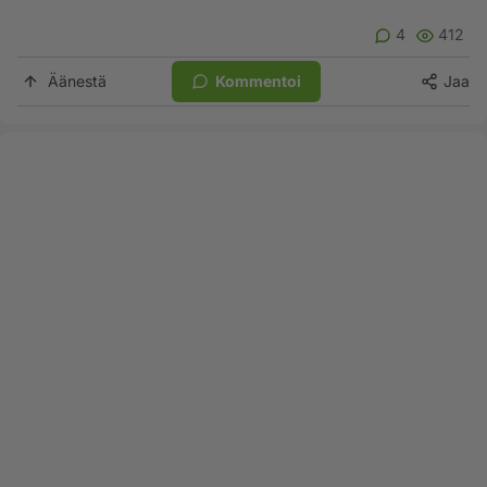
4
412
Äänestä
Kommentoi
Jaa