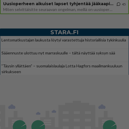
Uusioperheen aikuiset lapset tyhjentää jääkaapin käydessään
45
Miten selvittäisitte seuraavan ongelman, meillä on uusioperhe, minulla teini-ikäiset lapset ja puolisolla aikuiset, jotk
STARA.FI
Lentomatkustajan laukusta löytyi varastettuja historiallisia tykinkuulia
Sääennuste ulottuu nyt marraskuulle – tältä näyttää syksyn sää
”Täysin yllättäen” – suomalaislaulaja Lotta Hagfors maailmankuuluun
sirkukseen