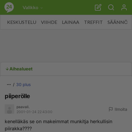
Valikko
KESKUSTELU
VIIHDE
LAINAA
TREFFIT
SÄÄNNÖT
Aihealueet
30 plus
piiperölle
paavali.
Ilmoita
2001-01-24 22:43:00
kenelläkäs se on makeimmat munkitja herkullisin
piirakka????