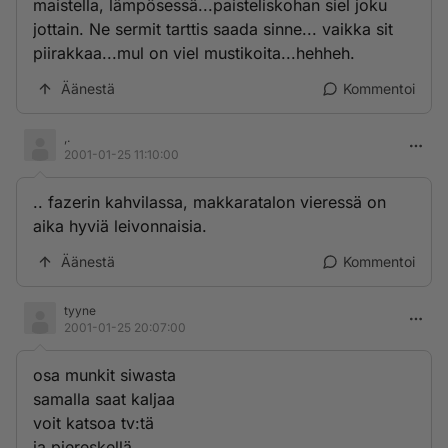
maistella, lämpösessä...paisteliskohan siel joku
jottain. Ne sermit tarttis saada sinne... vaikka sit
piirakkaa...mul on viel mustikoita...hehheh.
Äänestä
Kommentoi
,.
2001-01-25 11:10:00
.. fazerin kahvilassa, makkaratalon vieressä on
aika hyviä leivonnaisia.
Äänestä
Kommentoi
tyyne
2001-01-25 20:07:00
osa munkit siwasta
samalla saat kaljaa
voit katsoa tv:tä
ja piereskellä