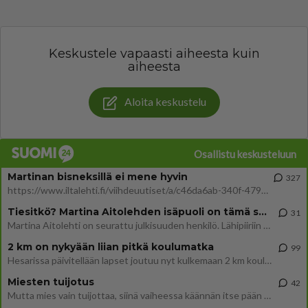
Keskustele vapaasti aiheesta kuin
aiheesta
Aloita keskustelu
Osallistu keskusteluun
Martinan bisneksillä ei mene hyvin
327
https://www.iltalehti.fi/viihdeuutiset/a/c46da6ab-340f-4790-aaa7-0865eed2336 Yrityksen konkurssihakemus on tullut kärä
Tiesitkö? Martina Aitolehden isäpuoli on tämä suosittu laulaja
31
Martina Aitolehti on seurattu julkisuuden henkilö. Lähipiiriin mahtuu muitakin tunnettuja henkilöitä. Tiesitkö, että Ma
2 km on nykyään liian pitkä koulumatka
99
Hesarissa päivitellään lapset joutuu nyt kulkemaan 2 km kouluun jösses. Ruostefillarilla tuo matka menee vaikka miten äk
Miesten tuijotus
42
Mutta mies vain tuijottaa, siinä vaiheessa käännän itse pään pois. Mikä juttu? Yleensä jos joku tuijottaa tai katsoo, hä