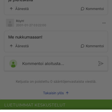
Äänestä
Kommentoi
Röyh!
2001-01-27 03:22:00
Me nukkumaaaan!
Äänestä
Kommentoi
Kommentoi aloitusta...
Ketjusta on poistettu
0
sääntöjenvastaista viestiä.
Takaisin ylös
LUETUIMMAT KESKUSTELUT