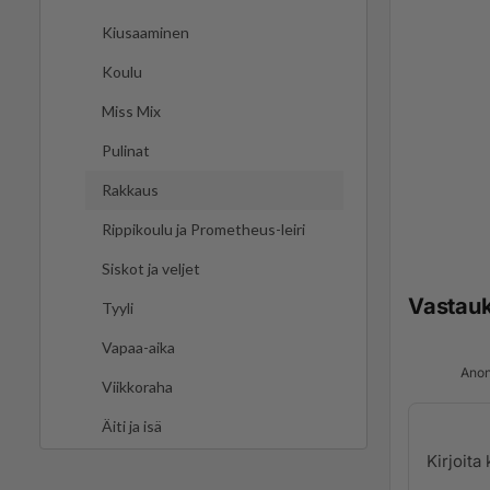
Kiusaaminen
Koulu
Miss Mix
Pulinat
Rakkaus
Rippikoulu ja Prometheus-leiri
Siskot ja veljet
Vastau
Tyyli
Vapaa-aika
Anon
Viikkoraha
Äiti ja isä