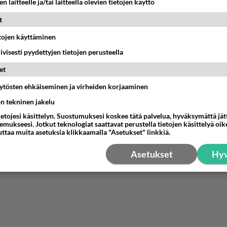
n laitteelle ja/tai laitteella olevien tietojen käyttö
t
etojen käyttäminen
iivisesti pyydettyjen tietojen perusteella
et
äytösten ehkäiseminen ja virheiden korjaaminen
ön tekninen jakelu
ietojesi käsittelyn. Suostumuksesi koskee tätä palvelua, hyväksymättä jä
mukseesi. Jotkut teknologiat saattavat perustella tietojen käsittelyä oike
uttaa muita asetuksia klikkaamalla "Asetukset" linkkiä.
Asetukset
Hyv