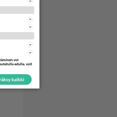
ttäminen voi
utetulla edulla, voit
äksy kaikki