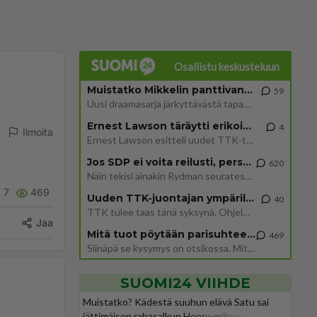
Osallistu keskusteluun
Muistatko Mikkelin panttivankidraaman?
59
Uusi draamasarja järkyttävästä tapauksesta on tulossa. Tositapahtumiin perustuva sarja ammentaa vuoden 1986 Mikkelin pan
Ernest Lawson täräytti erikoisen heiton TTK-lehdistötilaisuudessa: " Onko tässä tarkoituksena...?"
4
Ilmoita
Ernest Lawson esitteli uudet TTK-tähtioppilaat ja opettajat torstaina 6.8. lehdistölle. Tulevalla kaudella on yksi hausk
Jos SDP ei voita reilusti, persut kumoavat demokratian Suomesta
620
Näin tekisi ainakin Rydman seuratessaan idolinsa Trumpin mallia https://www.is.fi/politiikka/art-2000012187244.html
7
469
Uuden TTK-juontajan ympärillä epätietoisuus sakenee - Nyt MTV hämmentää soppaa
40
TTK tulee taas tänä syksynä. Ohjelman uudet tähtioppilaat julkistetaan torstaina 6. elokuuta klo 14 alkavassa lehdistö
Jaa
Mitä tuot pöytään parisuhteessa?
469
Siinäpä se kysymys on otsikossa. Mitäpä siis tuot/toisit pöytään parisuhteessa? Oletko mies vai nainen? Koetko sen mitä
SUOMI24 VIIHDE
Muistatko? Kädestä suuhun elävä Satu sai
jättimäisen rahasalkun Henry-miljonääriltä