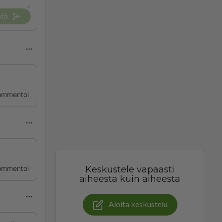
tä
ommentoi
ommentoi
Keskustele vapaasti
aiheesta kuin aiheesta
Aloita keskustelu