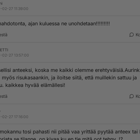
ni
-02-27 11:39:00
ahdotonta, ajan kuluessa ne unohdetaan!!!!!!!!!
estä
K
ETTI
-02-27 13:57:00
sellisi anteeksi, koska me kaikki olemme erehtyväisiä.Aurin
 myös risukasaankin, ja iloitse siitä, että muillekin sattuu ja
u. kaikkea hyvää elämällesi!
estä
K
y
-02-27 17:16:00
 mokannu tosi pahasti nii pitää vaa yrittää pyytää anteex tai
orjata se tilanne..on kivaa ku en tie mitä oot tehny..!?