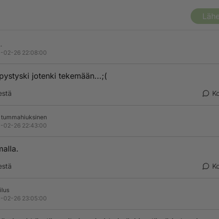
Lähe
.
-02-26 22:08:00
pystyski jotenki tekemään...;(
estä
K
ö tummahiuksinen
-02-26 22:43:00
alla.
estä
K
ilus
-02-26 23:05:00