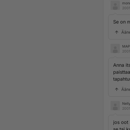
mon
2001
Se on m
Ään
MAP
2001
Anna it
paisttaa
tapahtu
Ään
Nell
2001
jos oot
se tai k