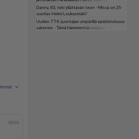
Danny, 83, teki yllättävän teon - Missä on 25-
vuotias Helmi Loukasmäki?
Uuden TTK-juontajan ympärillä epätietoisuus
sakenee - Tämä hämmentää soppaa
immat
5000