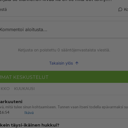
estä
K
Kommentoi aloitusta...
Ketjusta on poistettu
0
sääntöjenvastaista viestiä.
Takaisin ylös
MMAT KESKUSTELUT
IKKO
KUUKAUSI
 arkuuteni
16:54
Ikävä
ein täysi-ikäinen hukkui?