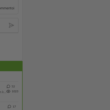
ommentoi
52
1023
Olen säälittävä, mitä tulee sinun kohtaamiseen. Tunnen vaan itseni todella epävarmaksi sun kanssa. Jos minun olisi pitän
17