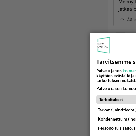
Mennytt
jatkaa 
Ään
Poin
2001
tapa it
Tarvitsemme s
minulle
Palvelu ja sen
kolman
Ään
käyttäen evästeitä ja
tarkoituksenmukaisi
Palvelu ja sen kumpp
Tarkoitukset
Tarkat sijaintitiedo
Kohdennettu mainon
Personoitu sisältö, 