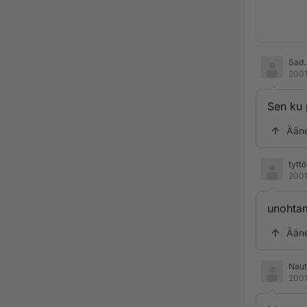
Sad..
2001
Sen ku 
Ään
tytt
2001
unohtam
Ään
Naut
2001