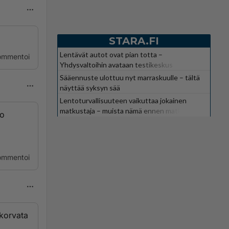
STARA.FI
Lentävät autot ovat pian totta –
ommentoi
Yhdysvaltoihin avataan testikeskus
Sääennuste ulottuu nyt marraskuulle – tältä
näyttää syksyn sää
Lentoturvallisuuteen vaikuttaa jokainen
matkustaja – muista nämä ennen matkaa
ko
ommentoi
 korvata