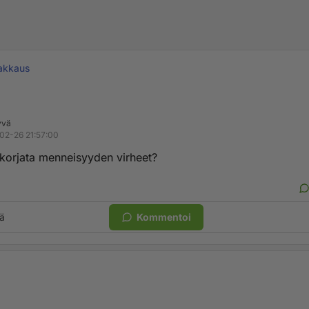
akkaus
yvä
02-26 21:57:00
 korjata menneisyyden virheet?
ä
Kommentoi