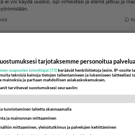
ä ei voi käydä uusiksi, opi virheistäsi ja elämä jatkuu ja ma
pyörimistään.
estä
K
g piu pau?
-02-26 23:11:00
sesi? kuolema on normaalia ja se taphtuu kaikille aikanaan. (
uostumuksesi tarjotaksemme personoitua palvelu
)
nen osapuolen toimittajat (73)
keräävät henkilötietoja (esim. IP-osoite ta
estä
K
 muita teknisiä keinoja tietojen tallentamiseen ja lukemiseen laitteellasi t
a mainoksia ja parhaan mahdollisen asiakaskokemuksen.
anit tarvitsevat suostumuksesi seuraaviin:
t ja tunnistaminen laitetta skannaamalla
ta ja mainonnan mittaaminen
sisällön mittaaminen, yleisötutkimus ja palvelujen kehittäminen