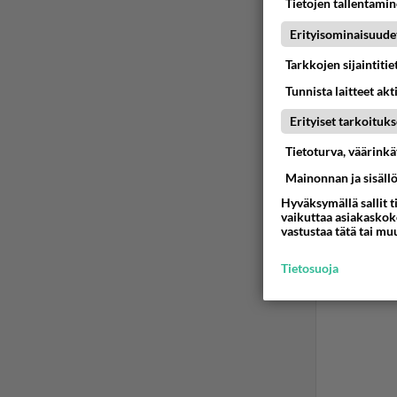
Tietojen tallentamine
Erityisominaisuude
Tarkkojen sijaintiti
Tunnista laitteet akt
Erityiset tarkoituks
Tietoturva, väärink
Mainonnan ja sisäll
Hyväksymällä sallit t
vaikuttaa asiakaskoke
vastustaa tätä tai mu
Tietosuoja