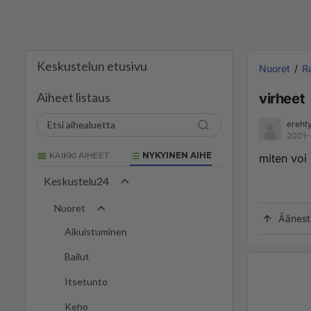
Keskustelun etusivu
Nuoret
R
Aiheet listaus
virheet
ereht
2001-
KAIKKI AIHEET
NYKYINEN AIHE
miten voi
Keskustelu24
Nuoret
Äänest
Aikuistuminen
Bailut
Itsetunto
Keho