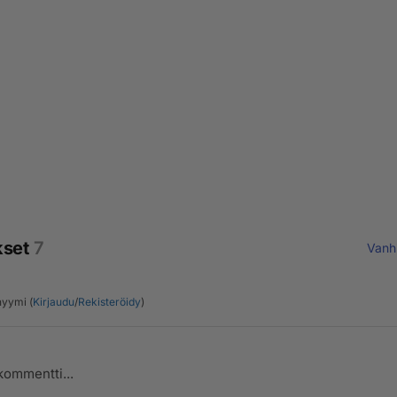
kset
7
Vanh
yymi (
Kirjaudu
/
Rekisteröidy
)