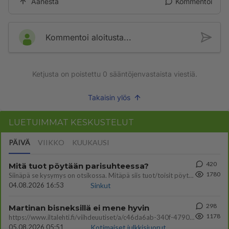
Äänestä
Kommentoi
Kommentoi aloitusta...
Ketjusta on poistettu
0
sääntöjenvastaista viestiä.
Takaisin ylös
LUETUIMMAT KESKUSTELUT
PÄIVÄ
VIIKKO
KUUKAUSI
420
Mitä tuot pöytään parisuhteessa?
1780
Siinäpä se kysymys on otsikossa. Mitäpä siis tuot/toisit pöytään parisuhteessa? Oletko mies vai nainen? Koetko sen mitä
04.08.2026 16:53
Sinkut
298
Martinan bisneksillä ei mene hyvin
1178
https://www.iltalehti.fi/viihdeuutiset/a/c46da6ab-340f-4790-aaa7-0865eed2336 Yrityksen konkurssihakemus on tullut kärä
05.08.2026 05:51
Kotimaiset julkkisjuorut