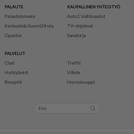
PALAUTE
KAUPALLINEN YHTEISTYÖ
Palautelomake
Auto1 Vaihtoautot
Keskustelu Suomi24:sta
TV-ohjelmat
Opastus
Sanakirja
PALVELUT
Chat
Treffit
Hyötylinkit
Viihde
Reseptit
Horoskooppi