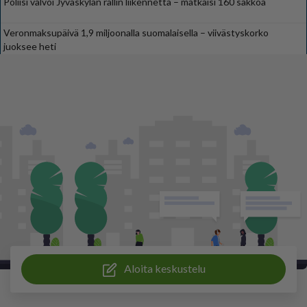
Poliisi valvoi Jyväskylän rallin liikennettä – mätkäisi 160 sakkoa
Veronmaksupäivä 1,9 miljoonalla suomalaisella – viivästyskorko
juoksee heti
Aloita keskustelu