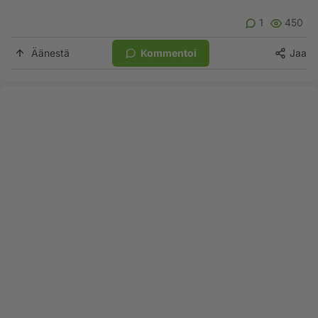
1
450
Äänestä
Kommentoi
Jaa