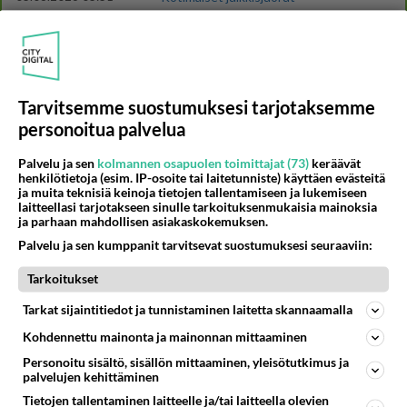
93
2 km on nykyään liian pitkä koulumatka
1001
Hesarissa päivitellään lapset joutuu nyt kulkemaan 2 km kouluun jösses. Ruostefillarilla tuo matka menee vaikka miten äk
04.08.2026 10:07
Lieksa
Tarvitsemme suostumuksesi tarjotaksemme
28
Tiesitkö? Martina Aitolehden isäpuoli on tämä suosittu laulaja
personoitua palvelua
966
Martina Aitolehti on seurattu julkisuuden henkilö. Lähipiiriin mahtuu muitakin tunnettuja henkilöitä. Tiesitkö, että Ma
05.08.2026 07:23
Kotimaiset julkkisjuorut
Palvelu ja sen
kolmannen osapuolen toimittajat (73)
keräävät
henkilötietoja (esim. IP-osoite tai laitetunniste) käyttäen evästeitä
56
Mikä sinua ja kaivattuasi
ja muita teknisiä keinoja tietojen tallentamiseen ja lukemiseen
883
Yhdistää??????
laitteellasi tarjotakseen sinulle tarkoituksenmukaisia mainoksia
04.08.2026 18:50
Ikävä
ja parhaan mahdollisen asiakaskokemuksen.
Palvelu ja sen kumppanit tarvitsevat suostumuksesi seuraaviin:
43
Sinulle mies
835
Kohtaamme jälleen kun on oikea aika. Sitä ei voi mikään eikä kukaan estää <3 <3
Tarkoitukset
04.08.2026 15:01
Ikävä
Tarkat sijaintitiedot ja tunnistaminen laitetta skannaamalla
61
Mitä uskot hänen ajattelevan sinusta?
Kohdennettu mainonta ja mainonnan mittaaminen
819
😇
Personoitu sisältö, sisällön mittaaminen, yleisötutkimus ja
04.08.2026 18:30
Ikävä
palvelujen kehittäminen
Tietojen tallentaminen laitteelle ja/tai laitteella olevien
63