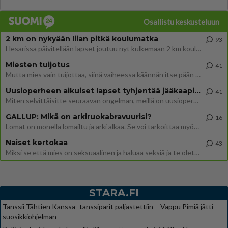
Osallistu keskusteluun
2 km on nykyään liian pitkä koulumatka
93
Hesarissa päivitellään lapset joutuu nyt kulkemaan 2 km kouluun jösses. Ruostefillarilla tuo matka menee vaikka miten äk
Miesten tuijotus
41
Mutta mies vain tuijottaa, siinä vaiheessa käännän itse pään pois. Mikä juttu? Yleensä jos joku tuijottaa tai katsoo, hä
Uusioperheen aikuiset lapset tyhjentää jääkaapin käydessään
41
Miten selvittäisitte seuraavan ongelman, meillä on uusioperhe, minulla teini-ikäiset lapset ja puolisolla aikuiset, jotk
GALLUP: Mikä on arkiruokabravuurisi?
16
Lomat on monella lomailtu ja arki alkaa. Se voi tarkoittaa myös sitä, että grillailut on grillattu ja palataan arjen ruo
Naiset kertokaa
43
Miksi se että mies on seksuaalinen ja haluaa seksiä ja te olette hänen mielestänne haluttava on vastenmielistä? Mikä sii
STARA.FI
Tanssii Tähtien Kanssa -tanssiparit paljastettiin – Vappu Pimiä jätti
suosikkiohjelman