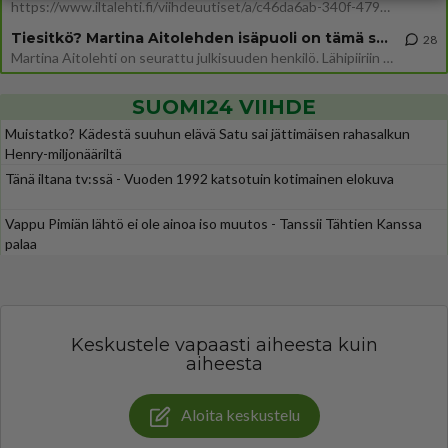
https://www.iltalehti.fi/viihdeuutiset/a/c46da6ab-340f-4790-aaa7-0865eed2336 Yrityksen konkurssihakemus on tullut kärä
Tiesitkö? Martina Aitolehden isäpuoli on tämä suosittu laulaja
28
Martina Aitolehti on seurattu julkisuuden henkilö. Lähipiiriin mahtuu muitakin tunnettuja henkilöitä. Tiesitkö, että Ma
SUOMI24 VIIHDE
Muistatko? Kädestä suuhun elävä Satu sai jättimäisen rahasalkun
Henry-miljonääriltä
Tänä iltana tv:ssä - Vuoden 1992 katsotuin kotimainen elokuva
Vappu Pimiän lähtö ei ole ainoa iso muutos - Tanssii Tähtien Kanssa
palaa
Keskustele vapaasti aiheesta kuin
aiheesta
Aloita keskustelu