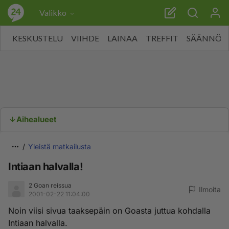
Valikko
KESKUSTELU
VIIHDE
LAINAA
TREFFIT
SÄÄNNÖT
Aihealueet
Yleistä matkailusta
Intiaan halvalla!
2 Goan reissua
Ilmoita
2001-02-22 11:04:00
Noin viisi sivua taaksepäin on Goasta juttua kohdalla
Intiaan halvalla.