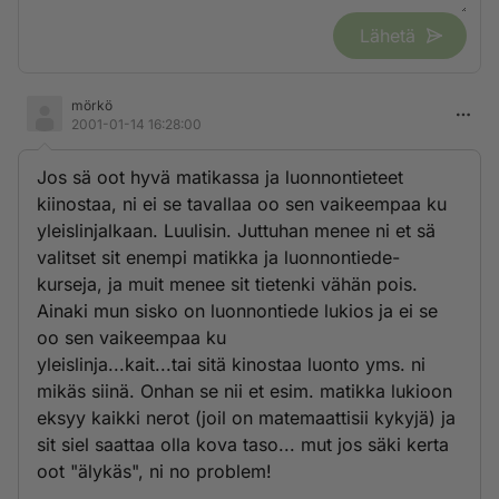
Lähetä
mörkö
2001-01-14 16:28:00
Jos sä oot hyvä matikassa ja luonnontieteet
kiinostaa, ni ei se tavallaa oo sen vaikeempaa ku
yleislinjalkaan. Luulisin. Juttuhan menee ni et sä
valitset sit enempi matikka ja luonnontiede-
kurseja, ja muit menee sit tietenki vähän pois.
Ainaki mun sisko on luonnontiede lukios ja ei se
oo sen vaikeempaa ku
yleislinja...kait...tai sitä kinostaa luonto yms. ni
mikäs siinä. Onhan se nii et esim. matikka lukioon
eksyy kaikki nerot (joil on matemaattisii kykyjä) ja
sit siel saattaa olla kova taso... mut jos säki kerta
oot "älykäs", ni no problem!