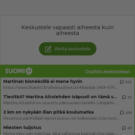
Keskustele vapaasti aiheesta kuin
aiheesta
Aloita keskustelu
Osallistu keskusteluun
Martinan bisneksillä ei mene hyvin
332
https://www.iltalehti.fi/viihdeuutiset/a/c46da6ab-340f-4790-aaa7-0865eed2336 Yrityksen konkurssihakemus on tullut kärä
Tiesitkö? Martina Aitolehden isäpuoli on tämä suosittu laulaja
35
Martina Aitolehti on seurattu julkisuuden henkilö. Lähipiiriin mahtuu muitakin tunnettuja henkilöitä. Tiesitkö, että Ma
2 km on nykyään liian pitkä koulumatka
109
Hesarissa päivitellään lapset joutuu nyt kulkemaan 2 km kouluun jösses. Ruostefillarilla tuo matka menee vaikka miten äk
Miesten tuijotus
45
Mutta mies vain tuijottaa, siinä vaiheessa käännän itse pään pois. Mikä juttu? Yleensä jos joku tuijottaa tai katsoo, hä