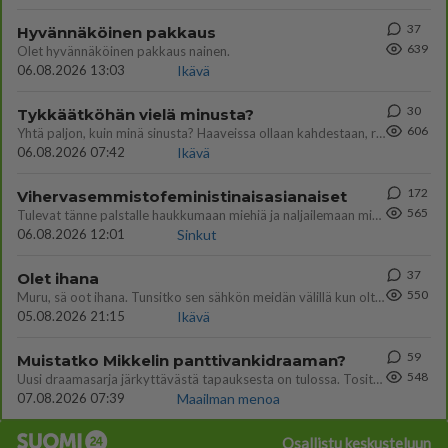
37
Hyvännäköinen pakkaus
639
Olet hyvännäköinen pakkaus nainen.
06.08.2026 13:03
Ikävä
30
Tykkäätköhän vielä minusta?
606
Yhtä paljon, kuin minä sinusta? Haaveissa ollaan kahdestaan, rauhassa ja lähennytään fyysisesti ja tutustutaan syvemmin
06.08.2026 07:42
Ikävä
172
Vihervasemmistofeministinaisasianaiset
565
Tulevat tänne palstalle haukkumaan miehiä ja naljailemaan miehelle, kehuvat olevansa heitä parempia. Itse asuvat MIEHE
06.08.2026 12:01
Sinkut
37
Olet ihana
550
Muru, sä oot ihana. Tunsitko sen sähkön meidän välillä kun oltiin ihan låhekkäin? 👩‍❤️‍👩❤️😼😘
05.08.2026 21:15
Ikävä
59
Muistatko Mikkelin panttivankidraaman?
548
Uusi draamasarja järkyttävästä tapauksesta on tulossa. Tositapahtumiin perustuva sarja ammentaa vuoden 1986 Mikkelin pan
07.08.2026 07:39
Maailman menoa
Osallistu keskusteluun