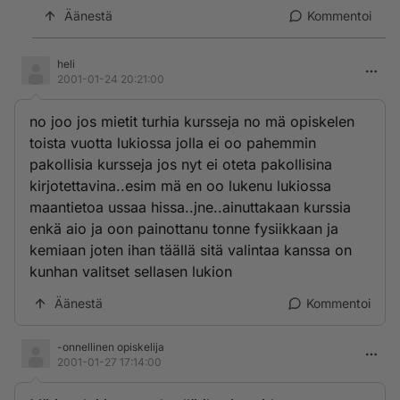
Äänestä
Kommentoi
heli
2001-01-24 20:21:00
no joo jos mietit turhia kursseja no mä opiskelen
toista vuotta lukiossa jolla ei oo pahemmin
pakollisia kursseja jos nyt ei oteta pakollisina
kirjotettavina..esim mä en oo lukenu lukiossa
maantietoa ussaa hissa..jne..ainuttakaan kurssia
enkä aio ja oon painottanu tonne fysiikkaan ja
kemiaan joten ihan täällä sitä valintaa kanssa on
kunhan valitset sellasen lukion
Äänestä
Kommentoi
-onnellinen opiskelija
2001-01-27 17:14:00