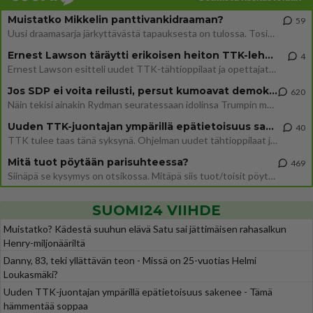
Muistatko Mikkelin panttivankidraaman?
59
Uusi draamasarja järkyttävästä tapauksesta on tulossa. Tositapahtumiin perustuva sarja ammentaa vuoden 1986 Mikkelin pan
Ernest Lawson täräytti erikoisen heiton TTK-lehdistötilaisuudessa: " Onko tässä tarkoituksena...?"
4
Ernest Lawson esitteli uudet TTK-tähtioppilaat ja opettajat torstaina 6.8. lehdistölle. Tulevalla kaudella on yksi hausk
Jos SDP ei voita reilusti, persut kumoavat demokratian Suomesta
620
Näin tekisi ainakin Rydman seuratessaan idolinsa Trumpin mallia https://www.is.fi/politiikka/art-2000012187244.html
Uuden TTK-juontajan ympärillä epätietoisuus sakenee - Nyt MTV hämmentää soppaa
40
TTK tulee taas tänä syksynä. Ohjelman uudet tähtioppilaat julkistetaan torstaina 6. elokuuta klo 14 alkavassa lehdistö
Mitä tuot pöytään parisuhteessa?
469
Siinäpä se kysymys on otsikossa. Mitäpä siis tuot/toisit pöytään parisuhteessa? Oletko mies vai nainen? Koetko sen mitä
SUOMI24 VIIHDE
Muistatko? Kädestä suuhun elävä Satu sai jättimäisen rahasalkun
Henry-miljonääriltä
Danny, 83, teki yllättävän teon - Missä on 25-vuotias Helmi
Loukasmäki?
Uuden TTK-juontajan ympärillä epätietoisuus sakenee - Tämä
hämmentää soppaa