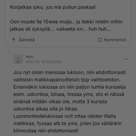
Korjatkaa joku, jos mä puhun paskaa!
Oon muute ite 15wee muija.. ja itekki mietin mihin
jatkaa sit syksyllä... vaikeeta on... huh huh...
Äänestä
Kommentoi
Huh!
2001-01-19 23:52:00
Jos nyt olisin menossa lukioon, niin ehdottomasti
valitsisin matikkapainoitteisin tjsp vaihtoehdon.
Ensinnäkin lukiossa on niin paljon turhia kursseija
esim. uskontoa, bilsaa, hissaa yms, siis ei näissä
sinänsä mitään vikaa ole, mutta 3 kurssia
uskontoa alkaa olla jo liikaa.
Luonnontiedelukiossa voit ottaa näiden tilalla
matikkaa, fyssaa atk:ta yms, joten jos vähänkin
kiinnostaa niin ehdottomasti!