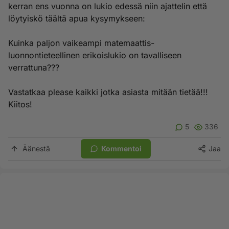
kerran ens vuonna on lukio edessä niin ajattelin että
löytyiskö täältä apua kysymykseen:
Kuinka paljon vaikeampi matemaattis-
luonnontieteellinen erikoislukio on tavalliseen
verrattuna???
Vastatkaa please kaikki jotka asiasta mitään tietää!!!
Kiitos!
5
336
Äänestä
Kommentoi
Jaa