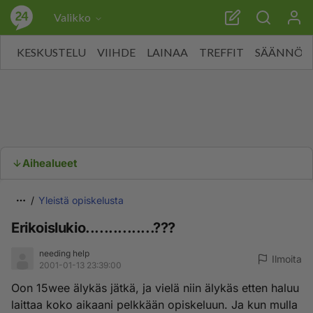
Valikko
KESKUSTELU
VIIHDE
LAINAA
TREFFIT
SÄÄNNÖT
Aihealueet
Yleistä opiskelusta
Erikoislukio...............???
needing help
Ilmoita
2001-01-13 23:39:00
Oon 15wee älykäs jätkä, ja vielä niin älykäs etten haluu
laittaa koko aikaani pelkkään opiskeluun. Ja kun mulla