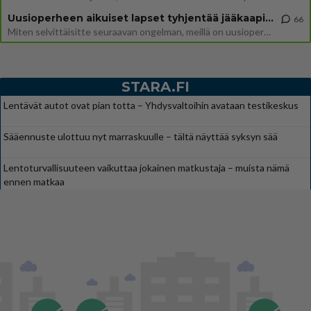
Uusioperheen aikuiset lapset tyhjentää jääkaapin käydessään
66
Miten selvittäisitte seuraavan ongelman, meillä on uusioperhe, minulla teini-ikäiset lapset ja puolisolla aikuiset, jotk
STARA.FI
Lentävät autot ovat pian totta – Yhdysvaltoihin avataan testikeskus
Sääennuste ulottuu nyt marraskuulle – tältä näyttää syksyn sää
Lentoturvallisuuteen vaikuttaa jokainen matkustaja – muista nämä
ennen matkaa