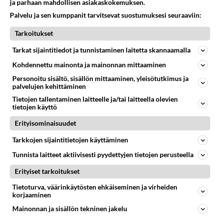
ja parhaan mahdollisen asiakaskokemuksen.
matemaattis-luonnontieteelliseen sitten;
Palvelu ja sen kumppanit tarvitsevat suostumuksesi seuraaviin:
ilmaisutaidon kanssa tulee kivaa siinä vaiheessa,
kun pitäisi päästä yliopistoon. Jos et ole lukenut
Tarkoitukset
reaaliaineita, niin reaaliin on aika paha vastata, ja
Tarkat sijaintitiedot ja tunnistaminen laitetta skannaamalla
yliopistoon pyrkiessä siitä saa pisteitä ja paljon.
Tietysti, jos ei halua yliopistoon vaan
Kohdennettu mainonta ja mainonnan mittaaminen
tyhjäntoimittajaksi, niin omapa on ongelmansa...
Personoitu sisältö, sisällön mittaaminen, yleisötutkimus ja
palvelujen kehittäminen
Äänestä
Kommentoi
Tietojen tallentaminen laitteelle ja/tai laitteella olevien
tietojen käyttö
Erityisominaisuudet
Kommentoi aloitusta...
Tarkkojen sijaintitietojen käyttäminen
Tunnista laitteet aktiivisesti pyydettyjen tietojen perusteella
Ketjusta on poistettu
0
sääntöjenvastaista viestiä.
Erityiset tarkoitukset
Tietoturva, väärinkäytösten ehkäiseminen ja virheiden
Takaisin ylös
korjaaminen
Mainonnan ja sisällön tekninen jakelu
LUETUIMMAT KESKUSTELUT