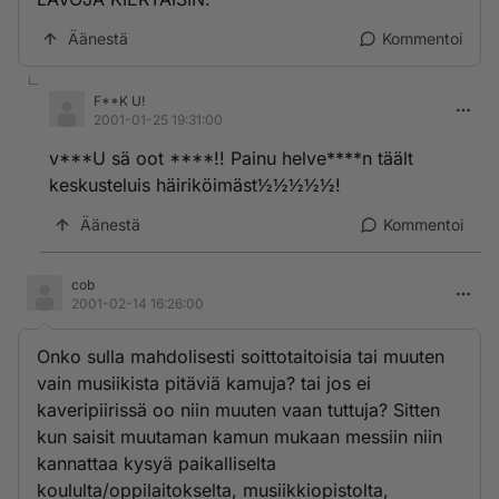
Äänestä
Kommentoi
F**K U!
2001-01-25 19:31:00
v***U sä oot ****!! Painu helve****n täält
keskusteluis häiriköimäst½½½½½!
Äänestä
Kommentoi
cob
2001-02-14 16:26:00
Onko sulla mahdolisesti soittotaitoisia tai muuten
vain musiikista pitäviä kamuja? tai jos ei
kaveripiirissä oo niin muuten vaan tuttuja? Sitten
kun saisit muutaman kamun mukaan messiin niin
kannattaa kysyä paikalliselta
koululta/oppilaitokselta, musiikkiopistolta,