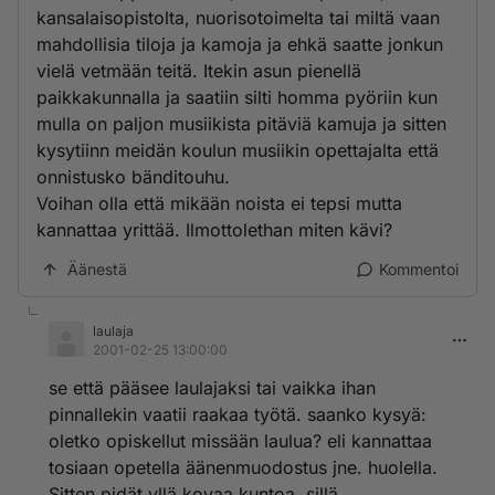
kansalaisopistolta, nuorisotoimelta tai miltä vaan
mahdollisia tiloja ja kamoja ja ehkä saatte jonkun
vielä vetmään teitä. Itekin asun pienellä
paikkakunnalla ja saatiin silti homma pyöriin kun
mulla on paljon musiikista pitäviä kamuja ja sitten
kysytiinn meidän koulun musiikin opettajalta että
onnistusko bänditouhu.
Voihan olla että mikään noista ei tepsi mutta
kannattaa yrittää. Ilmottolethan miten kävi?
Äänestä
Kommentoi
laulaja
2001-02-25 13:00:00
se että pääsee laulajaksi tai vaikka ihan
pinnallekin vaatii raakaa työtä. saanko kysyä:
oletko opiskellut missään laulua? eli kannattaa
tosiaan opetella äänenmuodostus jne. huolella.
Sitten pidät yllä kovaa kuntoa, sillä