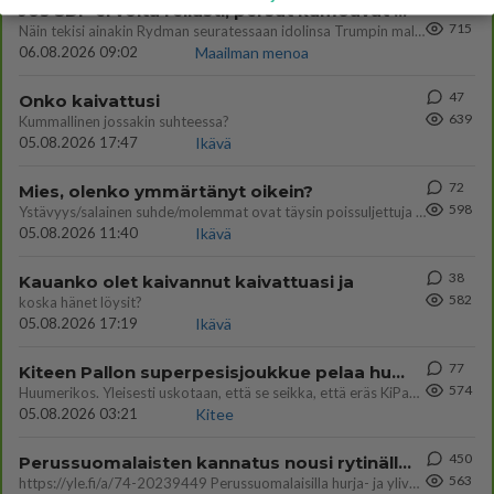
420
Jos SDP ei voita reilusti, persut kumoavat demokratian Suomesta
715
Näin tekisi ainakin Rydman seuratessaan idolinsa Trumpin mallia https://www.is.fi/politiikka/art-2000012187244.html
06.08.2026 09:02
Maailman menoa
47
Onko kaivattusi
639
Kummallinen jossakin suhteessa?
05.08.2026 17:47
Ikävä
72
Mies, olenko ymmärtänyt oikein?
598
Ystävyys/salainen suhde/molemmat ovat täysin poissuljettuja asioita? Nainen
05.08.2026 11:40
Ikävä
38
Kauanko olet kaivannut kaivattuasi ja
582
koska hänet löysit?
05.08.2026 17:19
Ikävä
77
Kiteen Pallon superpesisjoukkue pelaa huumeiden vaikutuksen alaisena
574
Huumerikos. Yleisesti uskotaan, että se seikka, että eräs KiPan pelaaja kärähtää huumeista, on vain jäävuoren huippu. M
05.08.2026 03:21
Kitee
450
Perussuomalaisten kannatus nousi rytinällä Ylen tänään julkaisemassa tuoreimmassa gallup-kyselyssä.
563
https://yle.fi/a/74-20239449 Perussuomalaisilla hurja- ja ylivoimaisesti suurin nousu tässä uudessa Ylen gallupissa. Kyl