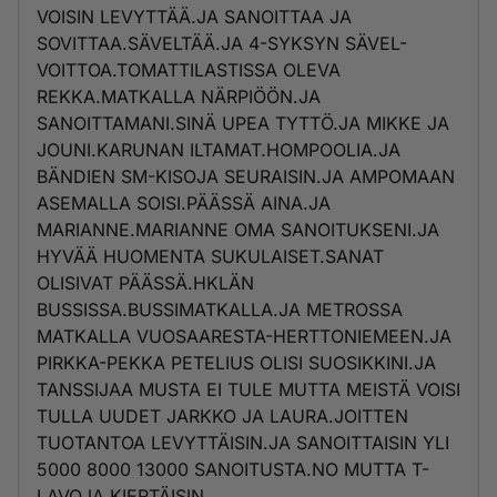
VOISIN LEVYTTÄÄ.JA SANOITTAA JA
SOVITTAA.SÄVELTÄÄ.JA 4-SYKSYN SÄVEL-
VOITTOA.TOMATTILASTISSA OLEVA
REKKA.MATKALLA NÄRPIÖÖN.JA
SANOITTAMANI.SINÄ UPEA TYTTÖ.JA MIKKE JA
JOUNI.KARUNAN ILTAMAT.HOMPOOLIA.JA
BÄNDIEN SM-KISOJA SEURAISIN.JA AMPOMAAN
ASEMALLA SOISI.PÄÄSSÄ AINA.JA
MARIANNE.MARIANNE OMA SANOITUKSENI.JA
HYVÄÄ HUOMENTA SUKULAISET.SANAT
OLISIVAT PÄÄSSÄ.HKLÄN
BUSSISSA.BUSSIMATKALLA.JA METROSSA
MATKALLA VUOSAARESTA-HERTTONIEMEEN.JA
PIRKKA-PEKKA PETELIUS OLISI SUOSIKKINI.JA
TANSSIJAA MUSTA EI TULE MUTTA MEISTÄ VOISI
TULLA UUDET JARKKO JA LAURA.JOITTEN
TUOTANTOA LEVYTTÄISIN.JA SANOITTAISIN YLI
5000 8000 13000 SANOITUSTA.NO MUTTA T-
LAVOJA KIERTÄISIN.