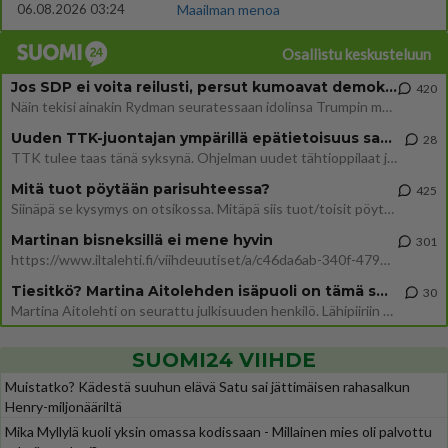
06.08.2026 03:24
Maailman menoa
Osallistu keskusteluun
Jos SDP ei voita reilusti, persut kumoavat demokratian Suomesta
420
Näin tekisi ainakin Rydman seuratessaan idolinsa Trumpin mallia https://www.is.fi/politiikka/art-2000012187244.html
Uuden TTK-juontajan ympärillä epätietoisuus sakenee - Nyt MTV hämmentää soppaa
28
TTK tulee taas tänä syksynä. Ohjelman uudet tähtioppilaat julkistetaan torstaina 6. elokuuta klo 14 alkavassa lehdistö
Mitä tuot pöytään parisuhteessa?
425
Siinäpä se kysymys on otsikossa. Mitäpä siis tuot/toisit pöytään parisuhteessa? Oletko mies vai nainen? Koetko sen mitä
Martinan bisneksillä ei mene hyvin
301
https://www.iltalehti.fi/viihdeuutiset/a/c46da6ab-340f-4790-aaa7-0865eed2336 Yrityksen konkurssihakemus on tullut kärä
Tiesitkö? Martina Aitolehden isäpuoli on tämä suosittu laulaja
30
Martina Aitolehti on seurattu julkisuuden henkilö. Lähipiiriin mahtuu muitakin tunnettuja henkilöitä. Tiesitkö, että Ma
SUOMI24 VIIHDE
Muistatko? Kädestä suuhun elävä Satu sai jättimäisen rahasalkun
Henry-miljonääriltä
Mika Myllylä kuoli yksin omassa kodissaan - Millainen mies oli palvottu