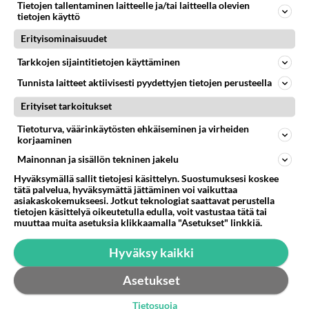
Tietojen tallentaminen laitteelle ja/tai laitteella olevien
tietojen käyttö
LUETUIMMAT KESKUSTELUT
Erityisominaisuudet
PÄIVÄ
VIIKKO
KUUKAUSI
Tarkkojen sijaintitietojen käyttäminen
Tunnista laitteet aktiivisesti pyydettyjen tietojen perusteella
301
Martinan bisneksillä ei mene hyvin
1273
https://www.iltalehti.fi/viihdeuutiset/a/c46da6ab-340f-4790-aaa7-0865eed2336 Yrityksen konkurssihakemus on tullut kärä
Erityiset tarkoitukset
05.08.2026 05:51
Kotimaiset julkkisjuorut
Tietoturva, väärinkäytösten ehkäiseminen ja virheiden
korjaaminen
30
Tiesitkö? Martina Aitolehden isäpuoli on tämä suosittu laulaja
1057
Martina Aitolehti on seurattu julkisuuden henkilö. Lähipiiriin mahtuu muitakin tunnettuja henkilöitä. Tiesitkö, että Ma
Mainonnan ja sisällön tekninen jakelu
05.08.2026 07:23
Kotimaiset julkkisjuorut
Hyväksymällä sallit tietojesi käsittelyn. Suostumuksesi koskee
tätä palvelua, hyväksymättä jättäminen voi vaikuttaa
64
asiakaskokemukseesi. Jotkut teknologiat saattavat perustella
Mitä töitä kaivattusi on tehnyt?
tietojen käsittelyä oikeutetulla edulla, voit vastustaa tätä tai
877
😅
muuttaa muita asetuksia klikkaamalla "Asetukset" linkkiä.
05.08.2026 13:25
Ikävä
Hyväksy kaikki
72
Voiko meidän välit
861
Koskaan parantua tästä?
Asetukset
05.08.2026 05:34
Ikävä
Tietosuoja