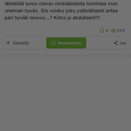
lähistöllä tunnu olevan minkäänlaista toimintaa mun
unelman hyväx. Siis voisko joku ystävällisesti antaa
pari hyvää neuvoo...? Kiitos jo etukäteen!!!!
4
244
Äänestä
Kommentoi
Jaa