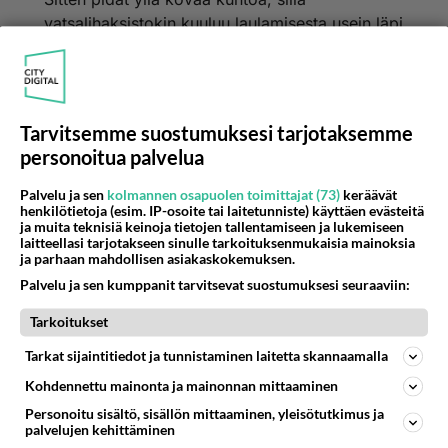
vatsalihaksistokin kuuluu laulamisesta usein läpi.
Kaikkein eniten sä tarttet aikaa... niin kuin me
kaikki. Se tulee se oikea hetki jos on tullakseen,
kun odottaa tarpeeksi kauan ja yrittää.
Kantsii tietty aina kokeilla kaikkiin kilpailuihin,
Tarvitsemme suostumuksesi tarjotaksemme
koskaan ei tiedä. ja voisit pistää vaikka
personoitua palvelua
ilmoitustauluillle tms. ilmoituksia, joissa haet
bändiä ympärillesi.
Palvelu ja sen
kolmannen osapuolen toimittajat (73)
keräävät
henkilötietoja (esim. IP-osoite tai laitetunniste) käyttäen evästeitä
Tsemppiä sulle!
ja muita teknisiä keinoja tietojen tallentamiseen ja lukemiseen
laitteellasi tarjotakseen sinulle tarkoituksenmukaisia mainoksia
Äänestä
Kommentoi
ja parhaan mahdollisen asiakaskokemuksen.
Palvelu ja sen kumppanit tarvitsevat suostumuksesi seuraaviin:
Tarkoitukset
Kommentoi aloitusta...
Tarkat sijaintitiedot ja tunnistaminen laitetta skannaamalla
Kohdennettu mainonta ja mainonnan mittaaminen
Ketjusta on poistettu
0
sääntöjenvastaista viestiä.
Personoitu sisältö, sisällön mittaaminen, yleisötutkimus ja
palvelujen kehittäminen
Takaisin ylös