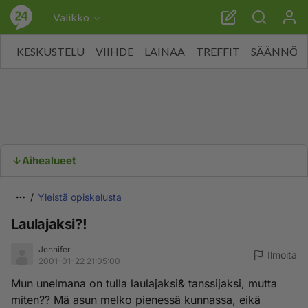
Valikko
KESKUSTELU
VIIHDE
LAINAA
TREFFIT
SÄÄNNÖT
Aihealueet
Yleistä opiskelusta
Laulajaksi?!
Jennifer
Ilmoita
2001-01-22 21:05:00
Mun unelmana on tulla laulajaksi& tanssijaksi, mutta
miten?? Mä asun melko pienessä kunnassa, eikä