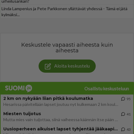
urheilusankari?
Linda Lampenius ja Pete Parkkonen yllättävät yhdessä - Tämä ei jätä
kylmäksi...
Keskustele vapaasti aiheesta kuin
aiheesta
Aloita keskustelu
Osallistu keskusteluun
2 km on nykyään liian pitkä koulumatka
95
Hesarissa päivitellään lapset joutuu nyt kulkemaan 2 km kouluun jösses. Ruostefillarilla tuo matka menee vaikka miten äk
Miesten tuijotus
41
Mutta mies vain tuijottaa, siinä vaiheessa käännän itse pään pois. Mikä juttu? Yleensä jos joku tuijottaa tai katsoo, hä
Uusioperheen aikuiset lapset tyhjentää jääkaapin käydessään
43