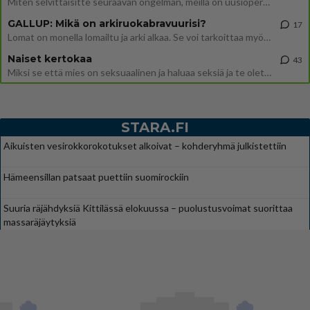
Miten selvittäisitte seuraavan ongelman, meillä on uusioperhe, minulla teini-ikäiset lapset ja puolisolla aikuiset, jotk
GALLUP: Mikä on arkiruokabravuurisi?
17
Lomat on monella lomailtu ja arki alkaa. Se voi tarkoittaa myös sitä, että grillailut on grillattu ja palataan arjen ruo
Naiset kertokaa
43
Miksi se että mies on seksuaalinen ja haluaa seksiä ja te olette hänen mielestänne haluttava on vastenmielistä? Mikä sii
STARA.FI
Aikuisten vesirokkorokotukset alkoivat – kohderyhmä julkistettiin
Hämeensillan patsaat puettiin suomirockiin
Suuria räjähdyksiä Kittilässä elokuussa – puolustusvoimat suorittaa
massaräjäytyksiä