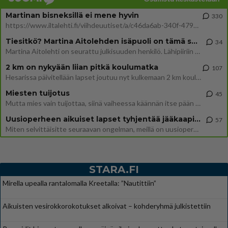
Martinan bisneksillä ei mene hyvin
330
https://www.iltalehti.fi/viihdeuutiset/a/c46da6ab-340f-4790-aaa7-0865eed2336 Yrityksen konkurssihakemus on tullut kärä
Tiesitkö? Martina Aitolehden isäpuoli on tämä suosittu laulaja
34
Martina Aitolehti on seurattu julkisuuden henkilö. Lähipiiriin mahtuu muitakin tunnettuja henkilöitä. Tiesitkö, että Ma
2 km on nykyään liian pitkä koulumatka
107
Hesarissa päivitellään lapset joutuu nyt kulkemaan 2 km kouluun jösses. Ruostefillarilla tuo matka menee vaikka miten äk
Miesten tuijotus
45
Mutta mies vain tuijottaa, siinä vaiheessa käännän itse pään pois. Mikä juttu? Yleensä jos joku tuijottaa tai katsoo, hä
Uusioperheen aikuiset lapset tyhjentää jääkaapin käydessään
57
Miten selvittäisitte seuraavan ongelman, meillä on uusioperhe, minulla teini-ikäiset lapset ja puolisolla aikuiset, jotk
STARA.FI
Mirella upealla rantalomalla Kreetalla: ”Nautittiin”
Aikuisten vesirokkorokotukset alkoivat – kohderyhmä julkistettiin