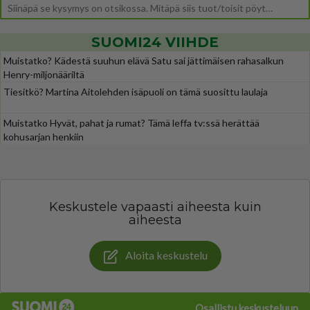
Siinäpä se kysymys on otsikossa. Mitäpä siis tuot/toisit pöytään parisuhteessa? Oletko mies vai nainen? Koetko sen mitä
SUOMI24 VIIHDE
Muistatko? Kädestä suuhun elävä Satu sai jättimäisen rahasalkun
Henry-miljonääriltä
Tiesitkö? Martina Aitolehden isäpuoli on tämä suosittu laulaja
Muistatko Hyvät, pahat ja rumat? Tämä leffa tv:ssä herättää
kohusarjan henkiin
Keskustele vapaasti aiheesta kuin
aiheesta
Aloita keskustelu
Osallistu keskusteluun