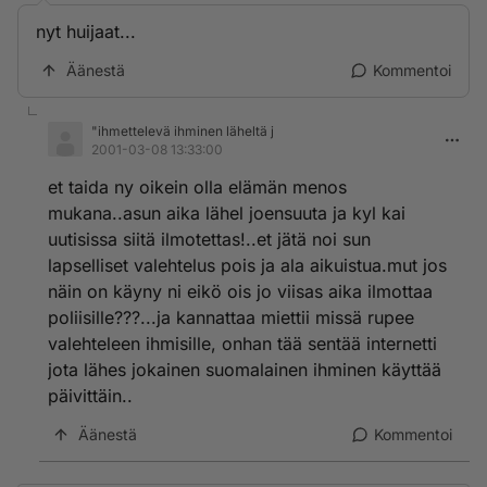
nyt huijaat...
Äänestä
Kommentoi
"ihmettelevä ihminen läheltä j
2001-03-08 13:33:00
et taida ny oikein olla elämän menos
mukana..asun aika lähel joensuuta ja kyl kai
uutisissa siitä ilmotettas!..et jätä noi sun
lapselliset valehtelus pois ja ala aikuistua.mut jos
näin on käyny ni eikö ois jo viisas aika ilmottaa
poliisille???...ja kannattaa miettii missä rupee
valehteleen ihmisille, onhan tää sentää internetti
jota lähes jokainen suomalainen ihminen käyttää
päivittäin..
Äänestä
Kommentoi