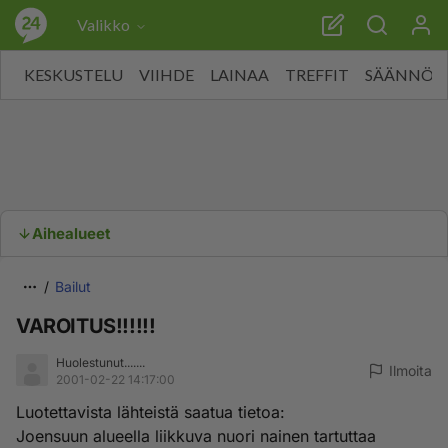
Valikko
KESKUSTELU
VIIHDE
LAINAA
TREFFIT
SÄÄNNÖT
Aihealueet
Bailut
VAROITUS!!!!!!
Huolestunut.......
Ilmoita
2001-02-22 14:17:00
Luotettavista lähteistä saatua tietoa:
Joensuun alueella liikkuva nuori nainen tartuttaa