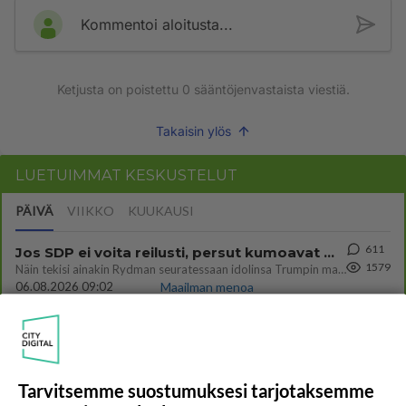
Kommentoi aloitusta...
Ketjusta on poistettu
0
sääntöjenvastaista viestiä.
Takaisin ylös
LUETUIMMAT KESKUSTELUT
PÄIVÄ
VIIKKO
KUUKAUSI
611
Jos SDP ei voita reilusti, persut kumoavat demokratian Suomesta
1579
Näin tekisi ainakin Rydman seuratessaan idolinsa Trumpin mallia https://www.is.fi/politiikka/art-2000012187244.html
06.08.2026 09:02
Maailman menoa
44
Anteeksi arkuuteni
847
Olen säälittävä, mitä tulee sinun kohtaamiseen. Tunnen vaan itseni todella epävarmaksi sun kanssa. Jos minun olisi pitän
06.08.2026 16:54
Ikävä
Tarvitsemme suostumuksesi tarjotaksemme
482
Perussuomalaisten kannatus nousi rytinällä Ylen tänään julkaisemassa tuoreimmassa gallup-kyselyssä.