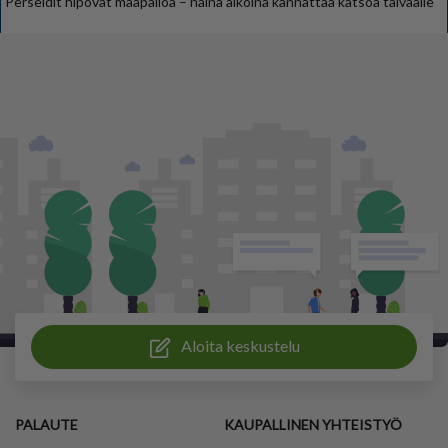
Perseidit hipovat maapalloa – näinä aikoina kannattaa katsoa taivaalle
Aloita keskustelu
PALAUTE
KAUPALLINEN YHTEISTYÖ