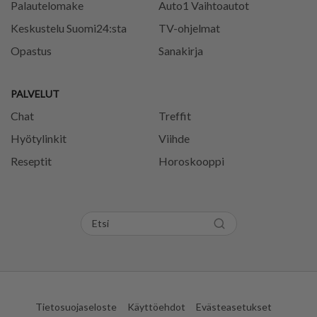
Palautelomake
Auto1 Vaihtoautot
Keskustelu Suomi24:sta
TV-ohjelmat
Opastus
Sanakirja
PALVELUT
Chat
Treffit
Hyötylinkit
Viihde
Reseptit
Horoskooppi
Tietosuojaseloste
Käyttöehdot
Evästeasetukset