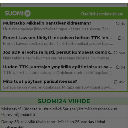
06.08.2026 03:24
Maailman menoa
Osallistu keskusteluun
Muistatko Mikkelin panttivankidraaman?
43
Uusi draamasarja järkyttävästä tapauksesta on tulossa. Tositapahtumiin perustuva sarja ammentaa vuoden 1986 Mikkelin pan
Ernest Lawson täräytti erikoisen heiton TTK-lehdistötilaisuudessa: " Onko tässä tarkoituksena...?"
1
Ernest Lawson esitteli uudet TTK-tähtioppilaat ja opettajat torstaina 6.8. lehdistölle. Tulevalla kaudella on yksi hausk
Jos SDP ei voita reilusti, persut kumoavat demokratian Suomesta
568
Näin tekisi ainakin Rydman seuratessaan idolinsa Trumpin mallia https://www.is.fi/politiikka/art-2000012187244.html
Uuden TTK-juontajan ympärillä epätietoisuus sakenee - Nyt MTV hämmentää soppaa
34
TTK tulee taas tänä syksynä. Ohjelman uudet tähtioppilaat julkistetaan torstaina 6. elokuuta klo 14 alkavassa lehdistö
Mitä tuot pöytään parisuhteessa?
457
Siinäpä se kysymys on otsikossa. Mitäpä siis tuot/toisit pöytään parisuhteessa? Oletko mies vai nainen? Koetko sen mitä
SUOMI24 VIIHDE
Muistatko? Kädestä suuhun elävä Satu sai jättimäisen rahasalkun
Henry-miljonääriltä
Danny, 83, teki yllättävän teon - Missä on 25-vuotias Helmi
Loukasmäki?