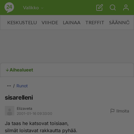
Valikko
KESKUSTELU
VIIHDE
LAINAA
TREFFIT
SÄÄNNÖT
Aihealueet
Runot
sisarelleni
Elizaveta
Ilmoita
2001-01-16 09:33:00
Ja taas he katsovat toisiaan,
silmät loistavat rakkautta pyhää.