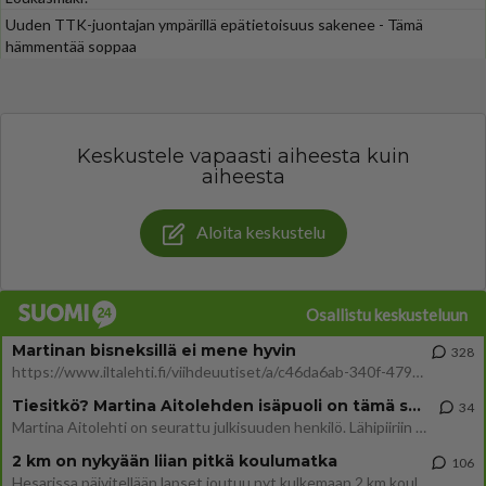
Uuden TTK-juontajan ympärillä epätietoisuus sakenee - Tämä
hämmentää soppaa
Keskustele vapaasti aiheesta kuin
aiheesta
Aloita keskustelu
Osallistu keskusteluun
Martinan bisneksillä ei mene hyvin
328
https://www.iltalehti.fi/viihdeuutiset/a/c46da6ab-340f-4790-aaa7-0865eed2336 Yrityksen konkurssihakemus on tullut kärä
Tiesitkö? Martina Aitolehden isäpuoli on tämä suosittu laulaja
34
Martina Aitolehti on seurattu julkisuuden henkilö. Lähipiiriin mahtuu muitakin tunnettuja henkilöitä. Tiesitkö, että Ma
2 km on nykyään liian pitkä koulumatka
106
Hesarissa päivitellään lapset joutuu nyt kulkemaan 2 km kouluun jösses. Ruostefillarilla tuo matka menee vaikka miten äk