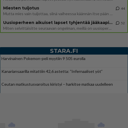
Miesten tuijotus
44
Mutta mies vain tuijottaa, siinä vaiheessa käännän itse pään pois. Mikä juttu? Yleensä jos joku tuijottaa tai katsoo, hä
Uusioperheen aikuiset lapset tyhjentää jääkaapin käydessään
52
Miten selvittäisitte seuraavan ongelman, meillä on uusioperhe, minulla teini-ikäiset lapset ja puolisolla aikuiset, jotk
STARA.FI
Harvinainen Pokemon-peli myytiin 9 505 eurolla
Kanariansaarilla mitattiin 42,6 astetta: ”Infernaaliset yöt”
Ceutan matkustusvaroitus kiristyi – harkitse matkaa uudelleen