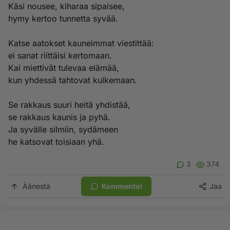
Käsi nousee, kiharaa sipaisee,
hymy kertoo tunnetta syvää.
Katse aatokset kauneimmat viestittää:
ei sanat riittäisi kertomaan.
Kai miettivät tulevaa elämää,
kun yhdessä tahtovat kulkemaan.
Se rakkaus suuri heitä yhdistää,
se rakkaus kaunis ja pyhä.
Ja syvälle silmiin, sydämeen
he katsovat toisiaan yhä.
3
374
Äänestä
Kommentoi
Jaa