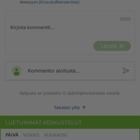
Anonyymi (
Kirjaudu
/
Rekisteröidy
)
5000
Lähetä
Kommentoi aloitusta...
Ketjusta on poistettu
0
sääntöjenvastaista viestiä.
Takaisin ylös
LUETUIMMAT KESKUSTELUT
PÄIVÄ
VIIKKO
KUUKAUSI