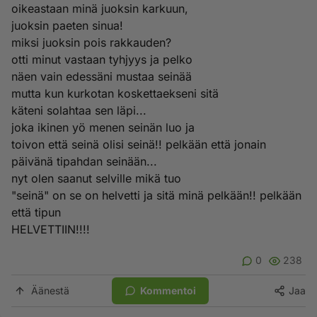
oikeastaan minä juoksin karkuun,
juoksin paeten sinua!
miksi juoksin pois rakkauden?
otti minut vastaan tyhjyys ja pelko
näen vain edessäni mustaa seinää
mutta kun kurkotan koskettaekseni sitä
käteni solahtaa sen läpi...
joka ikinen yö menen seinän luo ja
toivon että seinä olisi seinä!! pelkään että jonain
päivänä tipahdan seinään...
nyt olen saanut selville mikä tuo
"seinä" on se on helvetti ja sitä minä pelkään!! pelkään
että tipun
HELVETTIIN!!!!
0
238
Äänestä
Kommentoi
Jaa