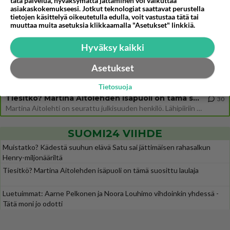
tätä palvelua, hyväksymättä jättäminen voi vaikuttaa
Näin tekisi ainakin Rydman seuratessaan idolinsa Trumpin mallia https://www.is.fi/politiikka/art-2000012187244.html
asiakaskokemukseesi. Jotkut teknologiat saattavat perustella
tietojen käsittelyä oikeutetulla edulla, voit vastustaa tätä tai
Uuden TTK-juontajan ympärillä epätietoisuus sakenee - Nyt MTV hämmentää soppaa
29
muuttaa muita asetuksia klikkaamalla "Asetukset" linkkiä.
TTK tulee taas tänä syksynä. Ohjelman uudet tähtioppilaat julkistetaan torstaina 6. elokuuta klo 14 alkavassa lehdistö
Mitä tuot pöytään parisuhteessa?
Hyväksy kaikki
426
Siinäpä se kysymys on otsikossa. Mitäpä siis tuot/toisit pöytään parisuhteessa? Oletko mies vai nainen? Koetko sen mitä
Asetukset
Martinan bisneksillä ei mene hyvin
303
https://www.iltalehti.fi/viihdeuutiset/a/c46da6ab-340f-4790-aaa7-0865eed2336 Yrityksen konkurssihakemus on tullut kärä
Tietosuoja
Tiesitkö? Martina Aitolehden isäpuoli on tämä suosittu laulaja
30
Martina Aitolehti on seurattu julkisuuden henkilö. Lähipiiriin mahtuu muitakin tunnettuja henkilöitä. Tiesitkö, että Ma
SUOMI24 VIIHDE
Muistatko? Kädestä suuhun elävä Satu sai jättimäisen rahasalkun
Henry-miljonääriltä
Tiesitkö? Martina Aitolehden isäpuoli on tämä suosittu laulaja
Luetuimmat: Aarne Pelkonen ja Noora Louhimo vihdoinkin yhdessä -
Tätä moni jo odotti