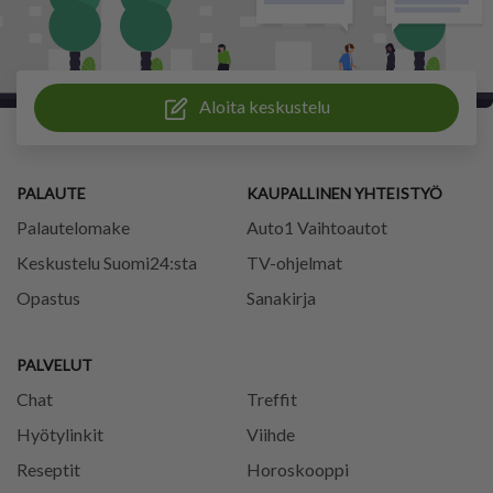
Aloita keskustelu
PALAUTE
KAUPALLINEN YHTEISTYÖ
Palautelomake
Auto1 Vaihtoautot
Keskustelu Suomi24:sta
TV-ohjelmat
Opastus
Sanakirja
PALVELUT
Chat
Treffit
Hyötylinkit
Viihde
Reseptit
Horoskooppi