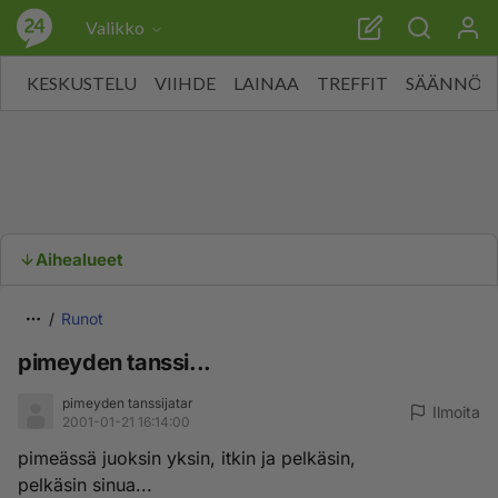
Valikko
KESKUSTELU
VIIHDE
LAINAA
TREFFIT
SÄÄNNÖT
Aihealueet
Runot
pimeyden tanssi...
pimeyden tanssijatar
Ilmoita
2001-01-21 16:14:00
pimeässä juoksin yksin, itkin ja pelkäsin,
pelkäsin sinua...