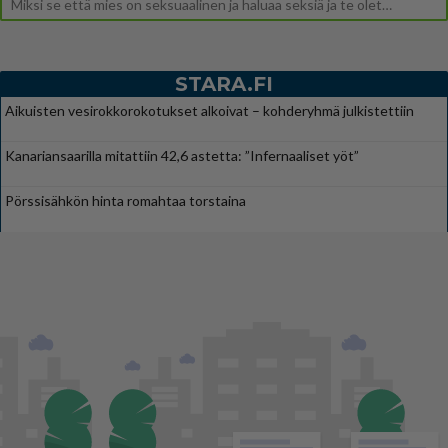
Miksi se että mies on seksuaalinen ja haluaa seksiä ja te olette hänen mielestänne haluttava on vastenmielistä? Mikä sii
STARA.FI
Aikuisten vesirokkorokotukset alkoivat – kohderyhmä julkistettiin
Kanariansaarilla mitattiin 42,6 astetta: ”Infernaaliset yöt”
Pörssisähkön hinta romahtaa torstaina