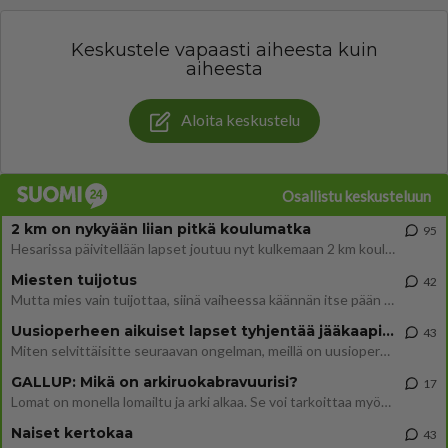
Keskustele vapaasti aiheesta kuin
aiheesta
Aloita keskustelu
Osallistu keskusteluun
2 km on nykyään liian pitkä koulumatka
95
Hesarissa päivitellään lapset joutuu nyt kulkemaan 2 km kouluun jösses. Ruostefillarilla tuo matka menee vaikka miten äk
Miesten tuijotus
42
Mutta mies vain tuijottaa, siinä vaiheessa käännän itse pään pois. Mikä juttu? Yleensä jos joku tuijottaa tai katsoo, hä
Uusioperheen aikuiset lapset tyhjentää jääkaapin käydessään
43
Miten selvittäisitte seuraavan ongelman, meillä on uusioperhe, minulla teini-ikäiset lapset ja puolisolla aikuiset, jotk
GALLUP: Mikä on arkiruokabravuurisi?
17
Lomat on monella lomailtu ja arki alkaa. Se voi tarkoittaa myös sitä, että grillailut on grillattu ja palataan arjen ruo
Naiset kertokaa
43