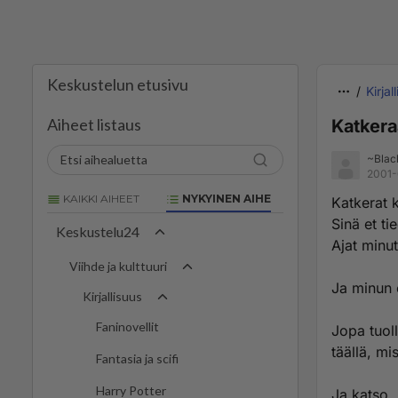
Keskustelun etusivu
Kirjal
Aiheet listaus
Katkera
~Blac
2001-
KAIKKI AIHEET
NYKYINEN AIHE
Katkerat k
Sinä et ti
Keskustelu24
Ajat minu
Viihde ja kulttuuri
Ja minun 
Kirjallisuus
Faninovellit
Jopa tuol
täällä, mi
Fantasia ja scifi
Harry Potter
Ja katso, 