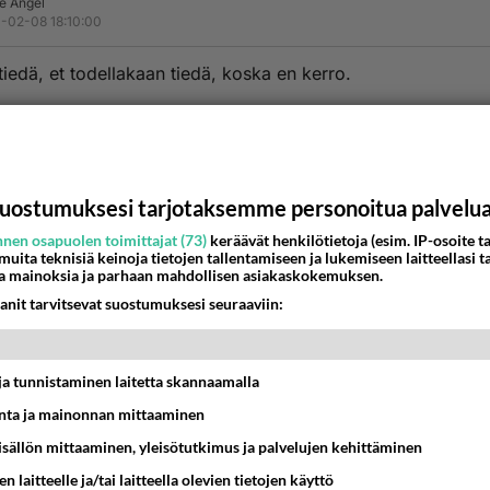
e Angel
-02-08 18:10:00
 tiedä, et todellakaan tiedä, koska en kerro.
ymmärtää, ethän ole koskaan ymmärtänytkään, koska et tied
lua, että ymmärrät, koska en uskalla kertoa.
uostumuksesi tarjotaksemme personoitua palvelu
estä
K
nen osapuolen toimittajat (73)
keräävät henkilötietoja (esim. IP-osoite ta
 muita teknisiä keinoja tietojen tallentamiseen ja lukemiseen laitteellasi t
a mainoksia ja parhaan mahdollisen asiakaskokemuksen.
Kommentoi aloitusta...
anit tarvitsevat suostumuksesi seuraaviin:
Ketjusta on poistettu
0
sääntöjenvastaista viestiä.
t ja tunnistaminen laitetta skannaamalla
ta ja mainonnan mittaaminen
Takaisin ylös
sisällön mittaaminen, yleisötutkimus ja palvelujen kehittäminen
MMAT KESKUSTELUT
n laitteelle ja/tai laitteella olevien tietojen käyttö