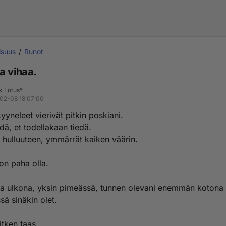
lisuus
Runot
a vihaa.
k Lotus*
02-08 18:07:00
yyneleet vierivät pitkin poskiani.
edä, et todellakaan tiedä.
t hulluuteen, ymmärrät kaiken väärin.
on paha olla.
la ulkona, yksin pimeässä, tunnen olevani enemmän kotona 
ssä sinäkin olet.
itken taas.