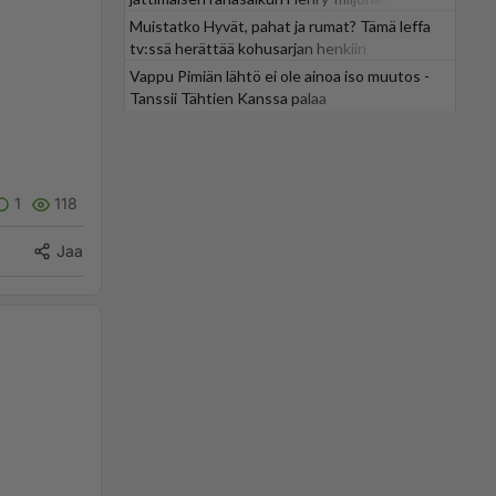
Muistatko Hyvät, pahat ja rumat? Tämä leffa
tv:ssä herättää kohusarjan henkiin
Vappu Pimiän lähtö ei ole ainoa iso muutos -
Tanssii Tähtien Kanssa palaa
1
118
Jaa