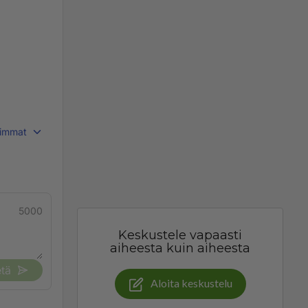
immat
5000
Keskustele vapaasti
aiheesta kuin aiheesta
tä
Aloita keskustelu