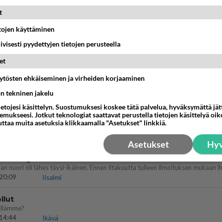
t
IKKO
KUUKAUSI
etojen käyttäminen
ei voita reilusti, persut kumoavat demokratian Suomes
iivisesti pyydettyjen tietojen perusteella
09:02
Maailman menoa
et
 arkuuteni
äytösten ehkäiseminen ja virheiden korjaaminen
ön tekninen jakelu
16:54
Ikävä
ietojesi käsittelyn. Suostumuksesi koskee tätä palvelua, hyväksymättä jä
mukseesi. Jotkut teknologiat saattavat perustella tietojen käsittelyä oike
Perussuomalaisten kannatus nousi rytinäll
uttaa muita asetuksia klikkaamalla "Asetukset" linkkiä.
03:24
Maailman menoa
Asetukset
Hyv
ein täysi-ikäinen hukkui?
20:09
Iisalmi
llut
illämme?
14:44
Ikävä