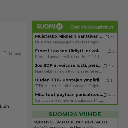
Osallistu keskusteluun
Muistatko Mikkelin panttivankidraaman?
45
Uusi draamasarja järkyttävästä tapauksesta on tulossa. Tositapahtumiin perustuva sarja ammentaa vuoden 1986 Mikkelin pan
Ernest Lawson täräytti erikoisen heiton TTK-lehdistötilaisuudessa: " Onko tässä tarkoituksena...?"
1
Ilmoita
Ernest Lawson esitteli uudet TTK-tähtioppilaat ja opettajat torstaina 6.8. lehdistölle. Tulevalla kaudella on yksi hausk
Jos SDP ei voita reilusti, persut kumoavat demokratian Suomesta
581
Näin tekisi ainakin Rydman seuratessaan idolinsa Trumpin mallia https://www.is.fi/politiikka/art-2000012187244.html
Uuden TTK-juontajan ympärillä epätietoisuus sakenee - Nyt MTV hämmentää soppaa
34
TTK tulee taas tänä syksynä. Ohjelman uudet tähtioppilaat julkistetaan torstaina 6. elokuuta klo 14 alkavassa lehdistö
Mitä tuot pöytään parisuhteessa?
458
Siinäpä se kysymys on otsikossa. Mitäpä siis tuot/toisit pöytään parisuhteessa? Oletko mies vai nainen? Koetko sen mitä
kuin
SUOMI24 VIIHDE
Muistatko? Kädestä suuhun elävä Satu sai
jättimäisen rahasalkun Henry-miljonääriltä