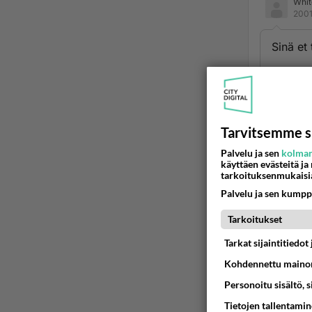
Whit
2001
Sinä et
Et voi 
Enkä ha
Tarvitsemme s
Ään
Palvelu ja sen
kolman
käyttäen evästeitä ja
tarkoituksenmukaisi
Palvelu ja sen kumpp
Tarkoitukset
Tarkat sijaintitiedo
Kohdennettu mainon
Personoitu sisältö, 
LUETUI
Tietojen tallentamine