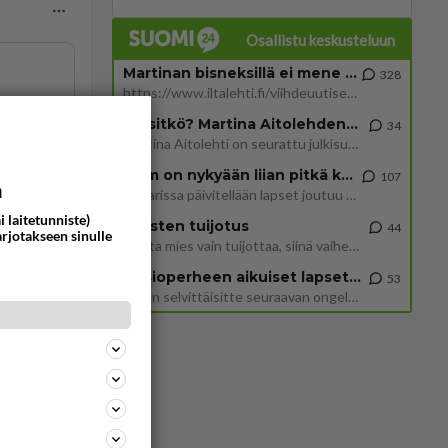
Osallistu keskusteluun
Martinan bisneksillä ei mene hyvin
328
https://www.iltalehti.fi/viihdeuutiset/a/c46da6ab-340f-4790-aaa7-0865eed2336 Yrityksen konkurssihakemus on tullut kärä
ä.
Tiesitkö? Martina Aitolehden isäpuoli on tämä suosittu laulaja
34
Martina Aitolehti on seurattu julkisuuden henkilö. Lähipiiriin mahtuu muitakin tunnettuja henkilöitä. Tiesitkö, että Ma
2 km on nykyään liian pitkä koulumatka
107
a
Hesarissa päivitellään lapset joutuu nyt kulkemaan 2 km kouluun jösses. Ruostefillarilla tuo matka menee vaikka miten äk
ommentoi
i laitetunniste)
Miesten tuijotus
44
arjotakseen sinulle
Mutta mies vain tuijottaa, siinä vaiheessa käännän itse pään pois. Mikä juttu? Yleensä jos joku tuijottaa tai katsoo, hä
Uusioperheen aikuiset lapset tyhjentää jääkaapin käydessään
53
Miten selvittäisitte seuraavan ongelman, meillä on uusioperhe, minulla teini-ikäiset lapset ja puolisolla aikuiset, jotk