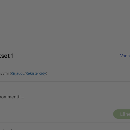
kset
1
Vanh
yymi (
Kirjaudu
/
Rekisteröidy
)
Lähe