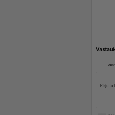
Vastau
Anon