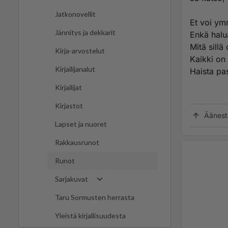
Jatkonovellit
Et voi ym
Jännitys ja dekkarit
Enkä halu
Mitä sillä 
Kirja-arvostelut
Kaikki on 
Kirjailijanalut
Haista pa
Kirjailijat
Kirjastot
Äänest
Lapset ja nuoret
Rakkausrunot
Runot
Sarjakuvat
Taru Sormusten herrasta
Yleistä kirjallisuudesta