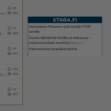
28
484
Yhtä paljon, kuin minä sinusta? Haaveissa ollaan kahdestaan, rauhassa ja lähennytään fyysisesti ja tutustutaan syvemmin
STARA.FI
Harvinainen Pokemon-peli myytiin 9 505
37
eurolla
480

Suuria räjähdyksiä Kittilässä elokuussa –
puolustusvoimat suorittaa massaräjäytyksiä
Kela muuttaa terapiakäytäntöä
39
467
150
435
Tulevat tänne palstalle haukkumaan miehiä ja naljailemaan miehelle, kehuvat olevansa heitä parempia. Itse asuvat MIEHE
22
422