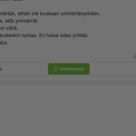
märtää, ethän ole koskaan ymmärtänytkään.
a, että ymmärrät.
on väliä.
kuitenkin turhaa. En halua edes yrittää.
ska.
ä
Kommentoi