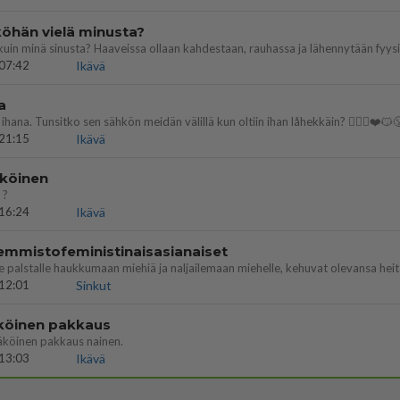
öhän vielä minusta?
07:42
Ikävä
a
ihana. Tunsitko sen sähkön meidän välillä kun oltiin ihan låhekkäin? 👩‍❤️‍👩❤️😼
21:15
Ikävä
köinen
 ?
16:24
Ikävä
emmistofeministinaisasianaiset
12:01
Sinkut
köinen pakkaus
äköinen pakkaus nainen.
13:03
Ikävä