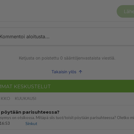
Lähe
Kommentoi aloitusta...
Ketjusta on poistettu
0
sääntöjenvastaista viestiä.
Takaisin ylös
MMAT KESKUSTELUT
IKKO
KUUKAUSI
t pöytään parisuhteessa?
16:53
Sinkut