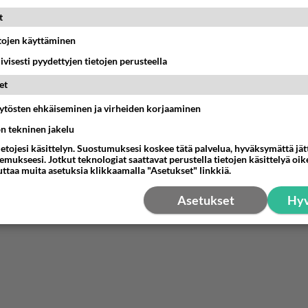
15:01
Ikävä
t
ä kaivattusi on tehnyt?
etojen käyttäminen
iivisesti pyydettyjen tietojen perusteella
13:25
Ikävä
et
kinen avautui !
äytösten ehkäiseminen ja virheiden korjaaminen
04:27
Judo
ön tekninen jakelu
ietojesi käsittelyn. Suostumuksesi koskee tätä palvelua, hyväksymättä jä
dän välit
mukseesi. Jotkut teknologiat saattavat perustella tietojen käsittelyä oike
antua tästä?
uttaa muita asetuksia klikkaamalla "Asetukset" linkkiä.
05:34
Ikävä
Asetukset
Hyv