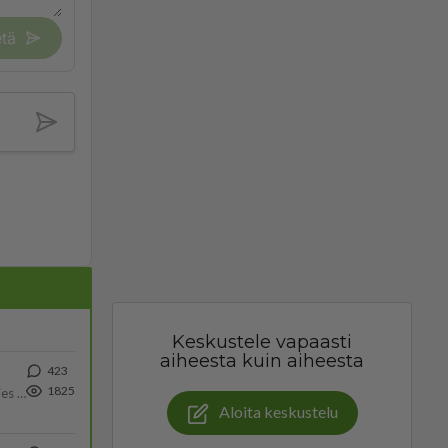
tä
Keskustele vapaasti
aiheesta kuin aiheesta
423
1825
Siinäpä se kysymys on otsikossa. Mitäpä siis tuot/toisit pöytään parisuhteessa? Oletko mies vai nainen? Koetko sen mitä
Aloita keskustelu