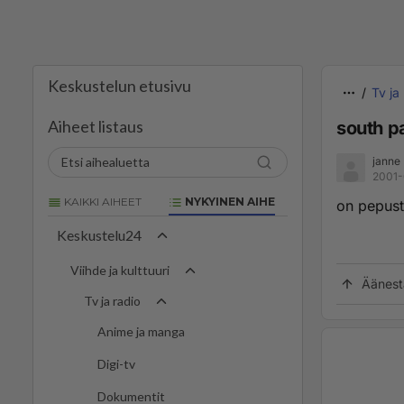
Keskustelun etusivu
Tv ja
Aiheet listaus
south p
janne
2001-
KAIKKI AIHEET
NYKYINEN AIHE
on pepust
Keskustelu24
Viihde ja kulttuuri
Äänest
Tv ja radio
Anime ja manga
Digi-tv
Dokumentit