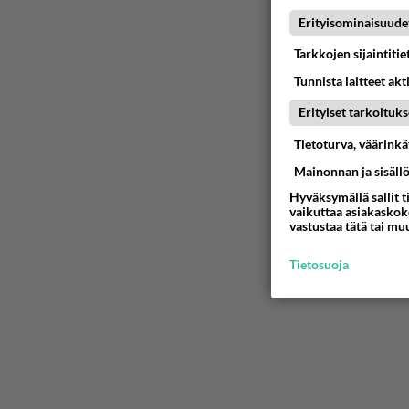
04.08.2026 
Erityisominaisuude
Mitä töit
Tarkkojen sijaintiti
😅
Tunnista laitteet akt
05.08.2026 
Erityiset tarkoituks
Miia Heik
Tietoturva, väärink
04.08.2026 
Mainonnan ja sisäll
Hyväksymällä sallit t
Voiko mei
vaikuttaa asiakaskoke
Koskaan par
vastustaa tätä tai mu
05.08.2026 
Tietosuoja