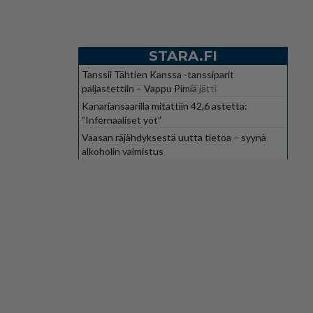
STARA.FI
Tanssii Tähtien Kanssa -tanssiparit
paljastettiin – Vappu Pimiä jätti
suosikkiohjelman
Kanariansaarilla mitattiin 42,6 astetta:
”Infernaaliset yöt”
Vaasan räjähdyksestä uutta tietoa – syynä
alkoholin valmistus