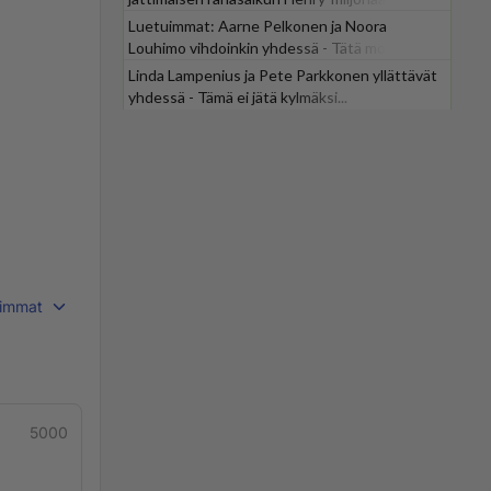
Luetuimmat: Aarne Pelkonen ja Noora
Louhimo vihdoinkin yhdessä - Tätä moni jo
odotti
Linda Lampenius ja Pete Parkkonen yllättävät
yhdessä - Tämä ei jätä kylmäksi...
immat
5000