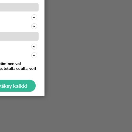
63
840
75
817
Olipa hyvä kirjoitus, kiitos. Ongelmat mitkä nostat esille on todellisia ja tämä ylimielisyys totta ja se näkyy kaikessa
68
ttäminen voi
utetulla edulla, voit
814
äksy kaikki