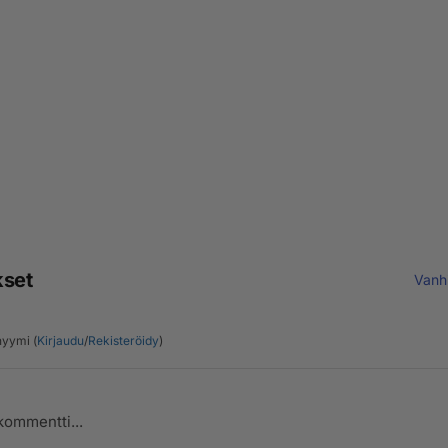
kset
Vanh
yymi (
Kirjaudu
/
Rekisteröidy
)