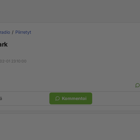
 radio
Piirretyt
ark
02-01 23:10:00
ä
Kommentoi