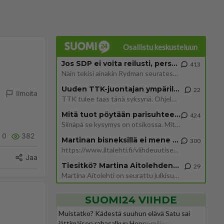
Osallistu keskusteluun
Jos SDP ei voita reilusti, persut kumoavat demokratian Suomesta
413
Näin tekisi ainakin Rydman seuratessaan idolinsa Trumpin mallia https://www.is.fi/politiikka/art-2000012187244.html
Uuden TTK-juontajan ympärillä epätietoisuus sakenee - Nyt MTV hämmentää soppaa
22
Ilmoita
TTK tulee taas tänä syksynä. Ohjelman uudet tähtioppilaat julkistetaan torstaina 6. elokuuta klo 14 alkavassa lehdistö
Mitä tuot pöytään parisuhteessa?
424
Siinäpä se kysymys on otsikossa. Mitäpä siis tuot/toisit pöytään parisuhteessa? Oletko mies vai nainen? Koetko sen mitä
0
382
Martinan bisneksillä ei mene hyvin
300
https://www.iltalehti.fi/viihdeuutiset/a/c46da6ab-340f-4790-aaa7-0865eed2336 Yrityksen konkurssihakemus on tullut kärä
Jaa
Tiesitkö? Martina Aitolehden isäpuoli on tämä suosittu laulaja
29
Martina Aitolehti on seurattu julkisuuden henkilö. Lähipiiriin mahtuu muitakin tunnettuja henkilöitä. Tiesitkö, että Ma
SUOMI24 VIIHDE
Muistatko? Kädestä suuhun elävä Satu sai
jättimäisen rahasalkun Henry-miljonääriltä