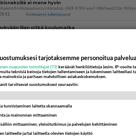
bisneksillä ei mene hyvin
05:51
Kotimaiset julkkisjuorut
nykyään liian pitkä koulumatka
10:07
Lieksa
 Martina Aitolehden isäpuoli on tämä suosittu laulaja
uostumuksesi tarjotaksemme personoitua palvelu
07:23
Kotimaiset julkkisjuorut
nen osapuolen toimittajat (73)
keräävät henkilötietoja (esim. IP-osoite ta
 muita teknisiä keinoja tietojen tallentamiseen ja lukemiseen laitteellasi t
a mainoksia ja parhaan mahdollisen asiakaskokemuksen.
a ja kaivattuasi
??
anit tarvitsevat suostumuksesi seuraaviin:
18:50
Ikävä
t hänen ajattelevan sinusta?
t ja tunnistaminen laitetta skannaamalla
18:30
Ikävä
ta ja mainonnan mittaaminen
sisällön mittaaminen, yleisötutkimus ja palvelujen kehittäminen
ies
lleen kun on oikea aika. Sitä ei voi mikään eikä kukaan estää <3 <3
n laitteelle ja/tai laitteella olevien tietojen käyttö