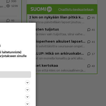
300
1238
https://www.iltalehti.fi/viihdeuutiset/a/c46da6ab-340f-4790-aaa7-0865eed2336 Yrityksen konkurssihakemus on tullut kärä
Osallistu keskusteluun
2 km on nykyään liian pitkä koulumatka
95
95
Hesarissa päivitellään lapset joutuu nyt kulkemaan 2 km kouluun jösses. Ruostefillarilla tuo matka menee vaikka miten äk
1031
Hesarissa päivitellään lapset joutuu nyt kulkemaan 2 km kouluun jösses. Ruostefillarilla tuo matka menee vaikka miten äk
Miesten tuijotus
41
Mutta mies vain tuijottaa, siinä vaiheessa käännän itse pään pois. Mikä juttu? Yleensä jos joku tuijottaa tai katsoo, hä
29
Uusioperheen aikuiset lapset tyhjentää jääkaapin käydessään
41
a
1011
Martina Aitolehti on seurattu julkisuuden henkilö. Lähipiiriin mahtuu muitakin tunnettuja henkilöitä. Tiesitkö, että Ma
Miten selvittäisitte seuraavan ongelman, meillä on uusioperhe, minulla teini-ikäiset lapset ja puolisolla aikuiset, jotk
i laitetunniste)
GALLUP: Mikä on arkiruokabravuurisi?
17
arjotakseen sinulle
Lomat on monella lomailtu ja arki alkaa. Se voi tarkoittaa myös sitä, että grillailut on grillattu ja palataan arjen ruo
58
926
Naiset kertokaa
43
Miksi se että mies on seksuaalinen ja haluaa seksiä ja te olette hänen mielestänne haluttava on vastenmielistä? Mikä sii
66
906
47
890