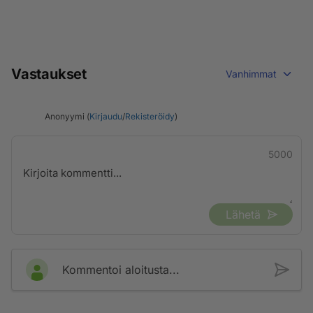
Vastaukset
Vanhimmat
Anonyymi (
Kirjaudu
/
Rekisteröidy
)
5000
Lähetä
Kommentoi aloitusta...