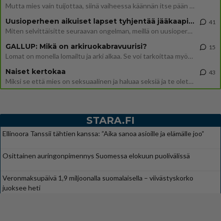
Mutta mies vain tuijottaa, siinä vaiheessa käännän itse pään pois. Mikä juttu? Yleensä jos joku tuijottaa tai katsoo, hä
Uusioperheen aikuiset lapset tyhjentää jääkaapin käydessään
41
Miten selvittäisitte seuraavan ongelman, meillä on uusioperhe, minulla teini-ikäiset lapset ja puolisolla aikuiset, jotk
GALLUP: Mikä on arkiruokabravuurisi?
15
Lomat on monella lomailtu ja arki alkaa. Se voi tarkoittaa myös sitä, että grillailut on grillattu ja palataan arjen ruo
Naiset kertokaa
43
Miksi se että mies on seksuaalinen ja haluaa seksiä ja te olette hänen mielestänne haluttava on vastenmielistä? Mikä sii
STARA.FI
Ellinoora Tanssii tähtien kanssa: ”Aika sanoa asioille ja elämälle joo”
Osittainen auringonpimennys Suomessa elokuun puolivälissä
Veronmaksupäivä 1,9 miljoonalla suomalaisella – viivästyskorko
juoksee heti