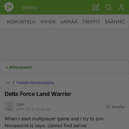
Valikko
KESKUSTELU
VIIHDE
LAINAA
TREFFIT
SÄÄNNÖT
Aihealueet
Yleistä tietokoneista
Delta Force Land Warrior
John
Ilmoita
2001-01-21 20:31:00
When I start multiplayer game and I try to join
Novaworld is says: cannot find server