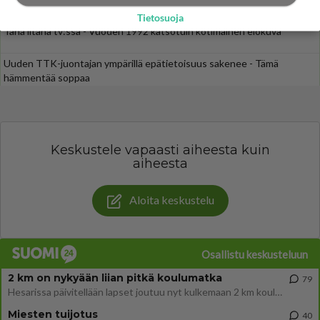
Henry-miljonääriltä
Tietosuoja
Tänä iltana tv:ssä - Vuoden 1992 katsotuin kotimainen elokuva
Uuden TTK-juontajan ympärillä epätietoisuus sakenee - Tämä
hämmentää soppaa
Keskustele vapaasti aiheesta kuin
aiheesta
Aloita keskustelu
Osallistu keskusteluun
2 km on nykyään liian pitkä koulumatka
79
Hesarissa päivitellään lapset joutuu nyt kulkemaan 2 km kouluun jösses. Ruostefillarilla tuo matka menee vaikka miten äk
Miesten tuijotus
40