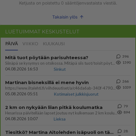
Ketjusta on poistettu
0
sääntöjenvastaista viestiä.
Takaisin ylös
LUETUIMMAT KESKUSTELUT
PÄIVÄ
VIIKKO
KUUKAUSI
396
Mitä tuot pöytään parisuhteessa?
1590
Siinäpä se kysymys on otsikossa. Mitäpä siis tuot/toisit pöytään parisuhteessa? Oletko mies vai nainen? Koetko sen mitä
04.08.2026 16:53
Sinkut
266
Martinan bisneksillä ei mene hyvin
1039
https://www.iltalehti.fi/viihdeuutiset/a/c46da6ab-340f-4790-aaa7-0865eed2336 Yrityksen konkurssihakemus on tullut kärä
05.08.2026 05:51
Kotimaiset julkkisjuorut
79
2 km on nykyään liian pitkä koulumatka
894
Hesarissa päivitellään lapset joutuu nyt kulkemaan 2 km kouluun jösses. Ruostefillarilla tuo matka menee vaikka miten äk
04.08.2026 10:07
Lieksa
28
Tiesitkö? Martina Aitolehden isäpuoli on tämä suosittu laulaja