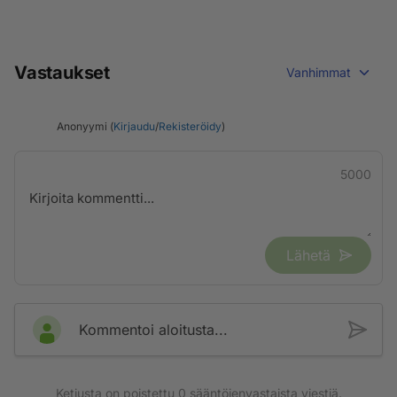
Vastaukset
Vanhimmat
Anonyymi (
Kirjaudu
/
Rekisteröidy
)
5000
Lähetä
Kommentoi aloitusta...
Ketjusta on poistettu
0
sääntöjenvastaista viestiä.