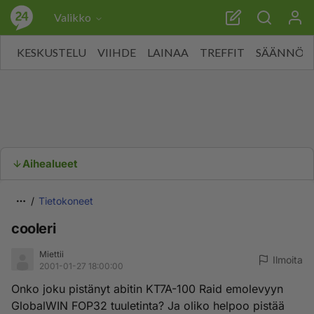
Valikko
KESKUSTELU
VIIHDE
LAINAA
TREFFIT
SÄÄNNÖT
Aihealueet
Tietokoneet
cooleri
Miettii
Ilmoita
2001-01-27 18:00:00
Onko joku pistänyt abitin KT7A-100 Raid emolevyyn
GlobalWIN FOP32 tuuletinta? Ja oliko helpoo pistää