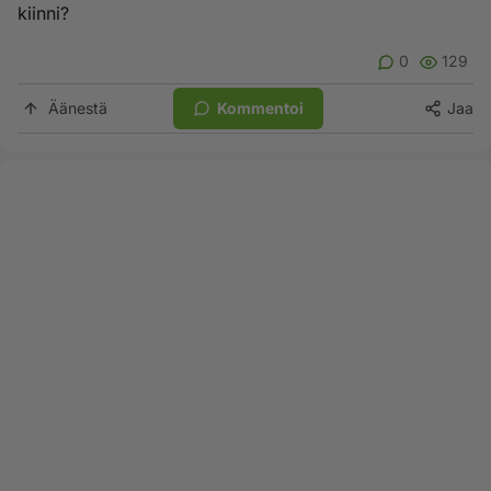
kiinni?
0
129
Äänestä
Kommentoi
Jaa