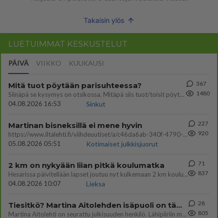
Takaisin ylös
LUETUIMMAT KESKUSTELUT
PÄIVÄ
VIIKKO
KUUKAUSI
367
Mitä tuot pöytään parisuhteessa?
1480
Siinäpä se kysymys on otsikossa. Mitäpä siis tuot/toisit pöytään parisuhteessa? Oletko mies vai nainen? Koetko sen mitä
04.08.2026 16:53
Sinkut
227
Martinan bisneksillä ei mene hyvin
920
https://www.iltalehti.fi/viihdeuutiset/a/c46da6ab-340f-4790-aaa7-0865eed2336 Yrityksen konkurssihakemus on tullut kärä
05.08.2026 05:51
Kotimaiset julkkisjuorut
71
2 km on nykyään liian pitkä koulumatka
837
Hesarissa päivitellään lapset joutuu nyt kulkemaan 2 km kouluun jösses. Ruostefillarilla tuo matka menee vaikka miten äk
04.08.2026 10:07
Lieksa
28
Tiesitkö? Martina Aitolehden isäpuoli on tämä suosittu laulaja
805
Martina Aitolehti on seurattu julkisuuden henkilö. Lähipiiriin mahtuu muitakin tunnettuja henkilöitä. Tiesitkö, että Ma