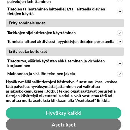
palvelujen kehittäminen
62
Voiko meidän välit
Tietojen tallentaminen laitteelle ja/tai laitteella olevien
691
Koskaan parantua tästä?
tietojen käyttö
05.08.2026 05:34
Ikävä
Erityisominaisuudet
Osallistu keskusteluun
Tarkkojen sijaintitietojen käyttäminen
Uuden TTK-juontajan ympärillä epätietoisuus sakenee - Nyt MTV hämmentää soppaa
2
Tunnista laitteet aktiivisesti pyydettyjen tietojen perusteella
TTK tulee taas tänä syksynä. Ohjelman uudet tähtioppilaat julkistetaan torstaina 6. elokuuta klo 14 alkavassa lehdistö
Erityiset tarkoitukset
Mitä tuot pöytään parisuhteessa?
367
Siinäpä se kysymys on otsikossa. Mitäpä siis tuot/toisit pöytään parisuhteessa? Oletko mies vai nainen? Koetko sen mitä
Tietoturva, väärinkäytösten ehkäiseminen ja virheiden
korjaaminen
Martinan bisneksillä ei mene hyvin
235
Mainonnan ja sisällön tekninen jakelu
https://www.iltalehti.fi/viihdeuutiset/a/c46da6ab-340f-4790-aaa7-0865eed2336 Yrityksen konkurssihakemus on tullut kärä
Hyväksymällä sallit tietojesi käsittelyn. Suostumuksesi koskee
Tiesitkö? Martina Aitolehden isäpuoli on tämä suosittu laulaja
28
tätä palvelua, hyväksymättä jättäminen voi vaikuttaa
Martina Aitolehti on seurattu julkisuuden henkilö. Lähipiiriin mahtuu muitakin tunnettuja henkilöitä. Tiesitkö, että Ma
asiakaskokemukseesi. Jotkut teknologiat saattavat perustella
tietojen käsittelyä oikeutetulla edulla, voit vastustaa tätä tai
2 km on nykyään liian pitkä koulumatka
71
muuttaa muita asetuksia klikkaamalla "Asetukset" linkkiä.
Hesarissa päivitellään lapset joutuu nyt kulkemaan 2 km kouluun jösses. Ruostefillarilla tuo matka menee vaikka miten äk
Hyväksy kaikki
SUOMI24 VIIHDE
Asetukset
Muistatko? Kädestä suuhun elävä Satu sai jättimäisen rahasalkun