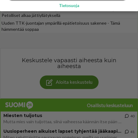
Henry-miljonääriltä
Tietosuoja
Olisitko uskonut, että nämä julkkikset lähtevät suosikkisarjaan?
Petolliset alkaa jättiyllätyksellä
Uuden TTK-juontajan ympärillä epätietoisuus sakenee - Tämä
hämmentää soppaa
Keskustele vapaasti aiheesta kuin
aiheesta
Aloita keskustelu
Osallistu keskusteluun
Miesten tuijotus
40
Mutta mies vain tuijottaa, siinä vaiheessa käännän itse pään pois. Mikä juttu? Yleensä jos joku tuijottaa tai katsoo, hä
Uusioperheen aikuiset lapset tyhjentää jääkaapin käydessään
41
Miten selvittäisitte seuraavan ongelman, meillä on uusioperhe, minulla teini-ikäiset lapset ja puolisolla aikuiset, jotk