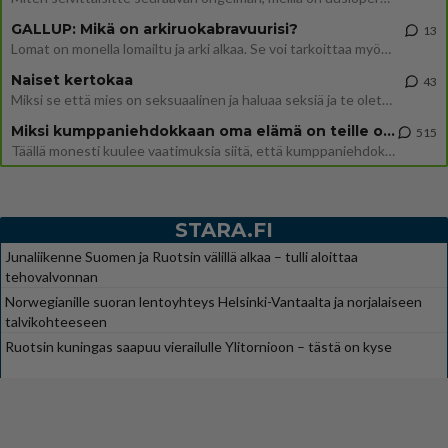
GALLUP: Mikä on arkiruokabravuurisi?
13
Lomat on monella lomailtu ja arki alkaa. Se voi tarkoittaa myös sitä, että grillailut on grillattu ja palataan arjen ruo
Naiset kertokaa
43
Miksi se että mies on seksuaalinen ja haluaa seksiä ja te olette hänen mielestänne haluttava on vastenmielistä? Mikä sii
Miksi kumppaniehdokkaan oma elämä on teille ongelma?
515
Täällä monesti kuulee vaatimuksia siitä, että kumppaniehdokkaalla ei saisi olla lemmikkejä, lapsia, kavereita, eksiä, su
STARA.FI
Junaliikenne Suomen ja Ruotsin välillä alkaa – tulli aloittaa
tehovalvonnan
Norwegianille suoran lentoyhteys Helsinki-Vantaalta ja norjalaiseen
talvikohteeseen
Ruotsin kuningas saapuu vierailulle Ylitornioon – tästä on kyse