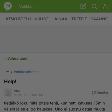
Valikko
KESKUSTELU
VIIHDE
LAINAA
TREFFIT
SÄÄNNÖT
Aihealueet
Verkkoselaimet
Help!
Antti
Ilmoita
2001-01-19 18:45:00
tietääkö joku mitä pitäis tehä, kun netti katkeaa 15min
välein ja se ei oo hauskaa. Uko ei suostu ostaa muuta