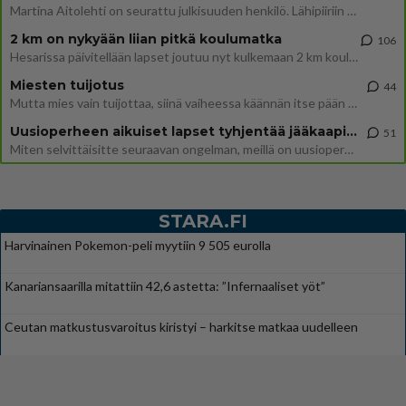
Martina Aitolehti on seurattu julkisuuden henkilö. Lähipiiriin mahtuu muitakin tunnettuja henkilöitä. Tiesitkö, että Ma
2 km on nykyään liian pitkä koulumatka
106
Hesarissa päivitellään lapset joutuu nyt kulkemaan 2 km kouluun jösses. Ruostefillarilla tuo matka menee vaikka miten äk
Miesten tuijotus
44
Mutta mies vain tuijottaa, siinä vaiheessa käännän itse pään pois. Mikä juttu? Yleensä jos joku tuijottaa tai katsoo, hä
Uusioperheen aikuiset lapset tyhjentää jääkaapin käydessään
51
Miten selvittäisitte seuraavan ongelman, meillä on uusioperhe, minulla teini-ikäiset lapset ja puolisolla aikuiset, jotk
STARA.FI
Harvinainen Pokemon-peli myytiin 9 505 eurolla
Kanariansaarilla mitattiin 42,6 astetta: ”Infernaaliset yöt”
Ceutan matkustusvaroitus kiristyi – harkitse matkaa uudelleen