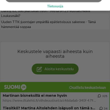
Henry-miljonääriltä
Tietosuoja
Danny, 83, teki yllättävän teon - Missä on 25-vuotias Helmi
Loukasmäki?
Uuden TTK-juontajan ympärillä epätietoisuus sakenee - Tämä
hämmentää soppaa
Keskustele vapaasti aiheesta kuin
aiheesta
Aloita keskustelu
Osallistu keskusteluun
Martinan bisneksillä ei mene hyvin
328
https://www.iltalehti.fi/viihdeuutiset/a/c46da6ab-340f-4790-aaa7-0865eed2336 Yrityksen konkurssihakemus on tullut kärä
Tiesitkö? Martina Aitolehden isäpuoli on tämä suosittu laulaja
34