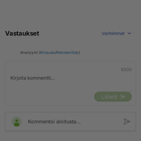
Vastaukset
Vanhimmat
Anonyymi (
Kirjaudu
/
Rekisteröidy
)
5000
Lähetä
Kommentoi aloitusta...