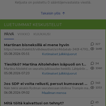
Ketjusta on poistettu
0
sääntöjenvastaista viestiä.
Takaisin ylös
LUETUIMMAT KESKUSTELUT
PÄIVÄ
VIIKKO
KUUKAUSI
327
Martinan bisneksillä ei mene hyvin
1648
https://www.iltalehti.fi/viihdeuutiset/a/c46da6ab-340f-4790-aaa7-0865eed2336 Yrityksen konkurssihakemus on tullut kärä
05.08.2026 05:51
Kotimaiset julkkisjuorut
34
Tiesitkö? Martina Aitolehden isäpuoli on tämä suosittu laulaja
1360
Martina Aitolehti on seurattu julkisuuden henkilö. Lähipiiriin mahtuu muitakin tunnettuja henkilöitä. Tiesitkö, että Ma
05.08.2026 07:23
Kotimaiset julkkisjuorut
563
Jos SDP ei voita reilusti, persut kumoavat demokratian Suomesta
1353
Näin tekisi ainakin Rydman seuratessaan idolinsa Trumpin mallia https://www.is.fi/politiikka/art-2000012187244.html
06.08.2026 09:02
Maailman menoa
65
Mitä töitä kaivattusi on tehnyt?