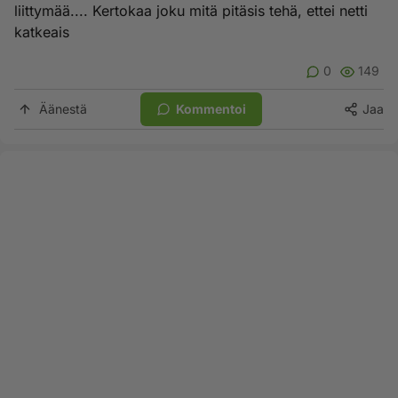
liittymää.... Kertokaa joku mitä pitäsis tehä, ettei netti
katkeais
0
149
Äänestä
Kommentoi
Jaa