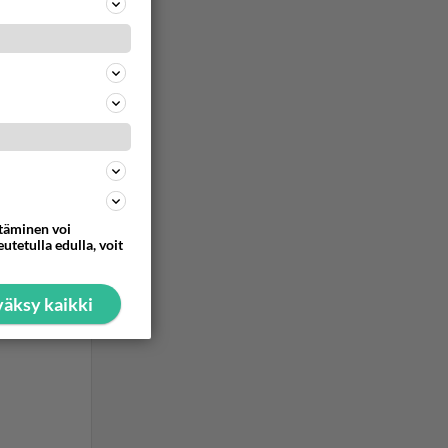
ommentoi
ttäminen voi
utetulla edulla, voit
äksy kaikki