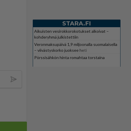
STARA.FI
Aikuisten vesirokkorokotukset alkoivat –
kohderyhmä julkistettiin
Veronmaksupäivä 1,9 miljoonalla suomalaisella
– viivästyskorko juoksee heti
Pörssisähkön hinta romahtaa torstaina