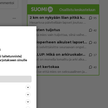
ommentoi
Osallistu keskusteluun
2 km on nykyään liian pitkä koulumatka
95
Hesarissa päivitellään lapset joutuu nyt kulkemaan 2 km kouluun jösses. Ruostefillarilla tuo matka menee vaikka miten äk
Miesten tuijotus
42
Mutta mies vain tuijottaa, siinä vaiheessa käännän itse pään pois. Mikä juttu? Yleensä jos joku tuijottaa tai katsoo, hä
ommentoi
Uusioperheen aikuiset lapset tyhjentää jääkaapin käydessään
43
Miten selvittäisitte seuraavan ongelman, meillä on uusioperhe, minulla teini-ikäiset lapset ja puolisolla aikuiset, jotk
a
GALLUP: Mikä on arkiruokabravuurisi?
17
i laitetunniste)
Lomat on monella lomailtu ja arki alkaa. Se voi tarkoittaa myös sitä, että grillailut on grillattu ja palataan arjen ruo
arjotakseen sinulle
kkiin,
Naiset kertokaa
43
Miksi se että mies on seksuaalinen ja haluaa seksiä ja te olette hänen mielestänne haluttava on vastenmielistä? Mikä sii