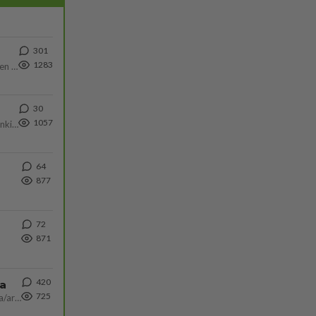
301
1283
https://www.iltalehti.fi/viihdeuutiset/a/c46da6ab-340f-4790-aaa7-0865eed2336 Yrityksen konkurssihakemus on tullut kärä
30
1057
Martina Aitolehti on seurattu julkisuuden henkilö. Lähipiiriin mahtuu muitakin tunnettuja henkilöitä. Tiesitkö, että Ma
64
877
72
871
420
ta
725
Näin tekisi ainakin Rydman seuratessaan idolinsa Trumpin mallia https://www.is.fi/politiikka/art-2000012187244.html