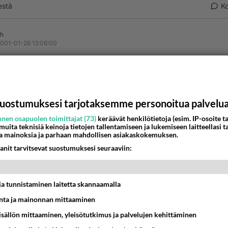
estä
K
h
001-01-26 13:06:00
itos! oon kahvit velkaa :)
nestä
K
uostumuksesi tarjotaksemme personoitua palvelu
wboy
-01-31 15:14:00
nen osapuolen toimittajat (73)
keräävät henkilötietoja (esim. IP-osoite ta
 muita teknisiä keinoja tietojen tallentamiseen ja lukemiseen laitteellasi t
a mainoksia ja parhaan mahdollisen asiakaskokemuksen.
in, sit on semmoin pieni scripti, että alleviivaus ilmestuu lin
anit tarvitsevat suostumuksesi seuraaviin:
en osoittimen vie linkin päälle..(pistetään head-tagien väliin)
t ja tunnistaminen laitetta skannaamalla
ta ja mainonnan mittaaminen
oit vaihdellä värejä, tms..
sisällön mittaaminen, yleisötutkimus ja palvelujen kehittäminen
uoli-oranssi versio.. heh..