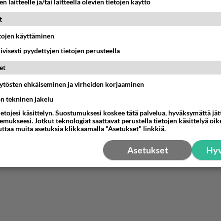
n laitteelle ja/tai laitteella olevien tietojen käyttö
estä
K
t
etojen käyttäminen
iivisesti pyydettyjen tietojen perusteella
et
äytösten ehkäiseminen ja virheiden korjaaminen
ön tekninen jakelu
ietojesi käsittelyn. Suostumuksesi koskee tätä palvelua, hyväksymättä jä
mukseesi. Jotkut teknologiat saattavat perustella tietojen käsittelyä oike
uttaa muita asetuksia klikkaamalla "Asetukset" linkkiä.
Asetukset
Hyv