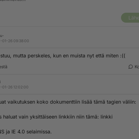
Lähe
tu-
-01-26 09:38:00
istuu, mutta perskeles, kun en muista nyt että miten :((
estä
K
i
-01-26 12:02:00
uat vaikutuksen koko dokumenttiin lisää tämä tagien väliin:
 haluat vain yksittäiseen linkkiin niin tämä: linkki
NS ja IE 4.0 selaimissa.