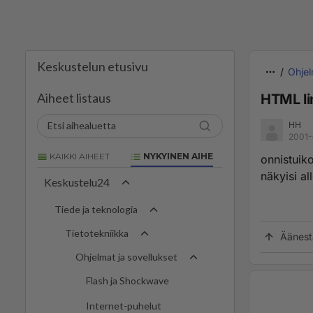
Keskustelun etusivu
Ohjel
Aiheet listaus
HTML li
HH
2001-
KAIKKI AIHEET
NYKYINEN AIHE
onnistuiko
näkyisi al
Keskustelu24
Tiede ja teknologia
Tietotekniikka
Äänest
Ohjelmat ja sovellukset
Flash ja Shockwave
Internet-puhelut