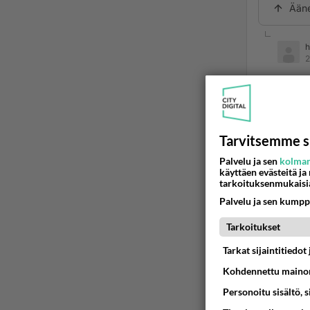
Ään
h
2
kiiiii
Ää
Tarvitsemme s
Sno
2001
Palvelu ja sen
kolman
käyttäen evästeitä ja
tarkoituksenmukaisi
Tuota no
Palvelu ja sen kumpp
kun hiir
Tarkoitukset
Tarkat sijaintitiedo
Kohdennettu mainon
tietty v
Personoitu sisältö, 
tää on p