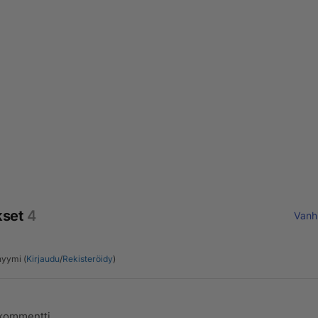
kset
4
Vanh
yymi (
Kirjaudu
/
Rekisteröidy
)