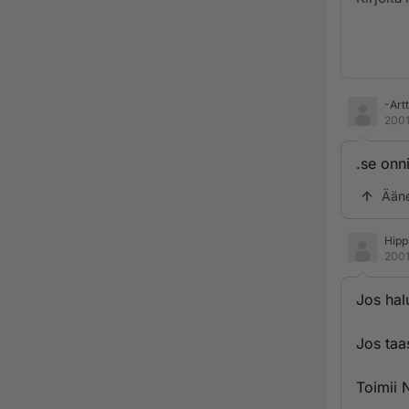
-Art
2001
.se onn
Ään
Hipp
2001
Jos hal
Jos taas
Toimii 