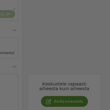
tä
ommentoi
Keskustele vapaasti
aiheesta kuin aiheesta
Aloita keskustelu