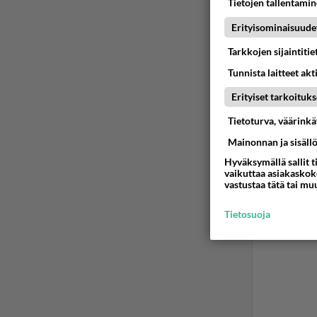
Tietojen tallentamine
Ään
Erityisominaisuude
Tarkkojen sijaintiti
Tunnista laitteet akt
Erityiset tarkoituks
Tietoturva, väärink
Mainonnan ja sisäll
Hyväksymällä sallit t
vaikuttaa asiakaskoke
vastustaa tätä tai mu
Tietosuoja