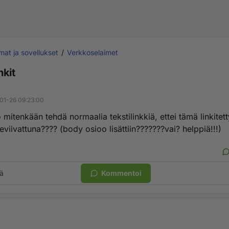
mat ja sovellukset
Verkkoselaimet
nkit
01-26 09:23:00
 mitenkään tehdä normaalia tekstilinkkiä, ettei tämä linkitet
leviivattuna???? (body osioo lisättiin???????vai? helppiä!!!)
ä
Kommentoi