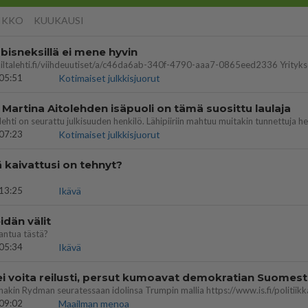
IKKO
KUUKAUSI
bisneksillä ei mene hyvin
05:51
Kotimaiset julkkisjuorut
 Martina Aitolehden isäpuoli on tämä suosittu laulaja
07:23
Kotimaiset julkkisjuorut
ä kaivattusi on tehnyt?
13:25
Ikävä
dän välit
antua tästä?
05:34
Ikävä
ei voita reilusti, persut kumoavat demokratian Suomes
09:02
Maailman menoa