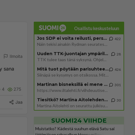
Osallistu keskusteluun
Jos SDP ei voita reilusti, persut kumoavat demokratian Suomesta
422
Näin tekisi ainakin Rydman seuratessaan idolinsa Trumpin mallia https://www.is.fi/politiikka/art-2000012187244.html
Uuden TTK-juontajan ympärillä epätietoisuus sakenee - Nyt MTV hämmentää soppaa
28
Ilmoita
TTK tulee taas tänä syksynä. Ohjelman uudet tähtioppilaat julkistetaan torstaina 6. elokuuta klo 14 alkavassa lehdistö
ty sana
Mitä tuot pöytään parisuhteessa?
426
Siinäpä se kysymys on otsikossa. Mitäpä siis tuot/toisit pöytään parisuhteessa? Oletko mies vai nainen? Koetko sen mitä
Martinan bisneksillä ei mene hyvin
301
4
275
https://www.iltalehti.fi/viihdeuutiset/a/c46da6ab-340f-4790-aaa7-0865eed2336 Yrityksen konkurssihakemus on tullut kärä
Tiesitkö? Martina Aitolehden isäpuoli on tämä suosittu laulaja
30
Jaa
Martina Aitolehti on seurattu julkisuuden henkilö. Lähipiiriin mahtuu muitakin tunnettuja henkilöitä. Tiesitkö, että Ma
SUOMI24 VIIHDE
Muistatko? Kädestä suuhun elävä Satu sai
jättimäisen rahasalkun Henry-miljonääriltä