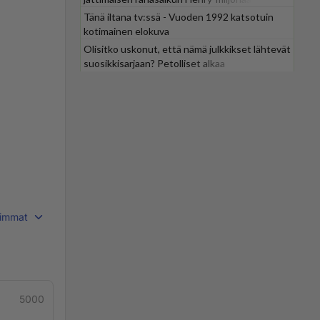
Tänä iltana tv:ssä - Vuoden 1992 katsotuin
kotimainen elokuva
Olisitko uskonut, että nämä julkkikset lähtevät
suosikkisarjaan? Petolliset alkaa
jättiyllätyksellä
immat
5000