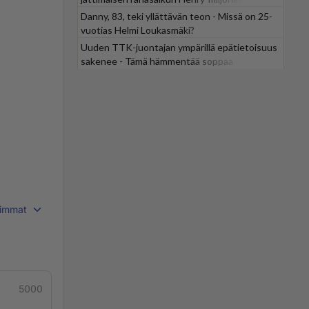
Danny, 83, teki yllättävän teon - Missä on 25-
vuotias Helmi Loukasmäki?
Uuden TTK-juontajan ympärillä epätietoisuus
sakenee - Tämä hämmentää soppaa
immat
5000