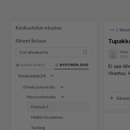
Keskustelun etusivu
Moott
Aiheet listaus
Tupakka
Orpo
2001-
KAIKKI AIHEET
NYKYINEN AIHE
Ei saa lä
rikastuu, 
Keskustelu24
Urheilu ja kuntoilu
Moottoriurheilu
Äänest
Formula 1
Heikki Kovalainen
Karting