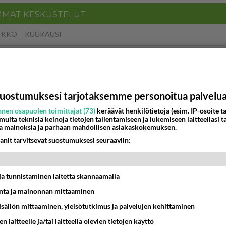
MMAT KESKUSTELUT
IKKO
KUUKAUSI
 arkuuteni
16:54
Ikävä
uostumuksesi tarjotaksemme personoitua palvelu
ein täysi-ikäinen hukkui?
nen osapuolen toimittajat (73)
keräävät henkilötietoja (esim. IP-osoite ta
20:09
Iisalmi
 muita teknisiä keinoja tietojen tallentamiseen ja lukemiseen laitteellasi t
a mainoksia ja parhaan mahdollisen asiakaskokemuksen.
Perussuomalaisten kannatus nousi rytinäll
anit tarvitsevat suostumuksesi seuraaviin:
03:24
Maailman menoa
t ja tunnistaminen laitetta skannaamalla
köinen
ta ja mainonnan mittaaminen
 ?
16:24
Ikävä
sisällön mittaaminen, yleisötutkimus ja palvelujen kehittäminen
n laitteelle ja/tai laitteella olevien tietojen käyttö
llut