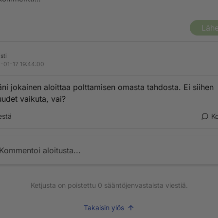
Lähe
sti
-01-17 19:44:00
äni jokainen aloittaa polttamisen omasta tahdosta. Ei siihen
uudet vaikuta, vai?
estä
K
Kommentoi aloitusta...
Ketjusta on poistettu
0
sääntöjenvastaista viestiä.
Takaisin ylös