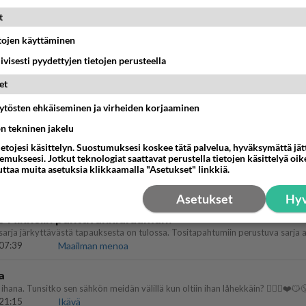
illämme?
t
14:44
Ikävä
etojen käyttäminen
köinen pakkaus
iivisesti pyydettyjen tietojen perusteella
äköinen pakkaus nainen.
13:03
Ikävä
et
öhän vielä minusta?
äytösten ehkäiseminen ja virheiden korjaaminen
ön tekninen jakelu
07:42
Ikävä
ietojesi käsittelyn. Suostumuksesi koskee tätä palvelua, hyväksymättä jä
mukseesi. Jotkut teknologiat saattavat perustella tietojen käsittelyä oike
emmistofeministinaisasianaiset
uttaa muita asetuksia klikkaamalla "Asetukset" linkkiä.
12:01
Sinkut
Asetukset
Hyv
o Mikkelin panttivankidraaman?
07:39
Maailman menoa
a
ihana. Tunsitko sen sähkön meidän välillä kun oltiin ihan låhekkäin? 👩‍❤️‍👩❤️😼
21:15
Ikävä