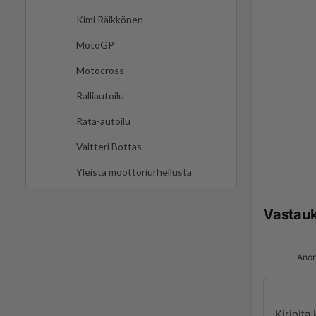
Kimi Räikkönen
MotoGP
Motocross
Ralliautoilu
Rata-autoilu
Valtteri Bottas
Yleistä moottoriurheilusta
Vastau
Anon