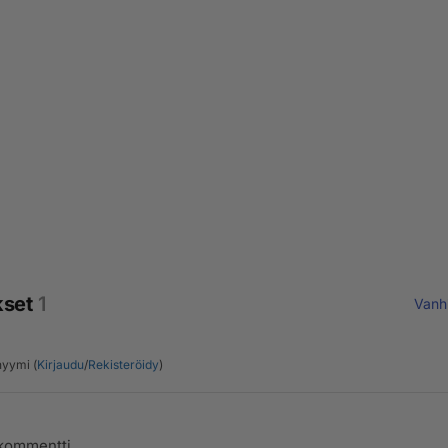
kset
1
Vanh
yymi (
Kirjaudu
/
Rekisteröidy
)