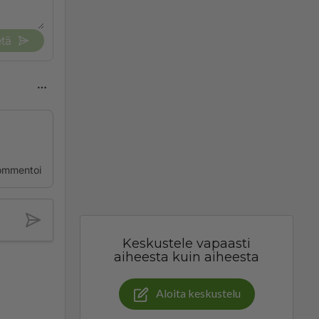
tä
ommentoi
Keskustele vapaasti
aiheesta kuin aiheesta
Aloita keskustelu