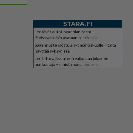
STARA.FI
Lentävät autot ovat pian totta –
Yhdysvaltoihin avataan testikeskus
Sääennuste ulottuu nyt marraskuulle – tältä
näyttää syksyn sää
Lentoturvallisuuteen vaikuttaa jokainen
matkustaja – muista nämä ennen matkaa