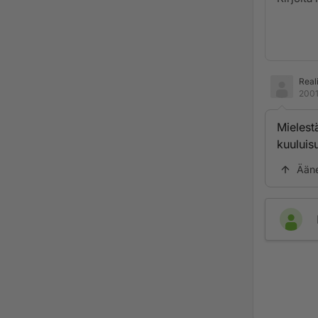
Reali
2001
Mielest
kuuluis
Ään