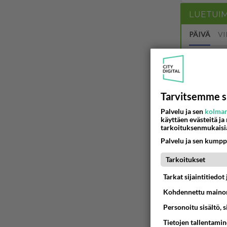
LUETUI
PÄIVÄ
VI
Anteeksi
06.08.2026 
Tarvitsemme s
Kuka melk
Palvelu ja sen
kolman
06.08.2026 
käyttäen evästeitä ja
tarkoituksenmukaisi
Palvelu ja sen kumpp
Tarkoitukset
06.08.2026 
Tarkat sijaintitiedo
kenen nä
Kohdennettu mainon
kaivattusi on
07.08.2026 
Personoitu sisältö, 
Tietojen tallentamine
Mikä on o