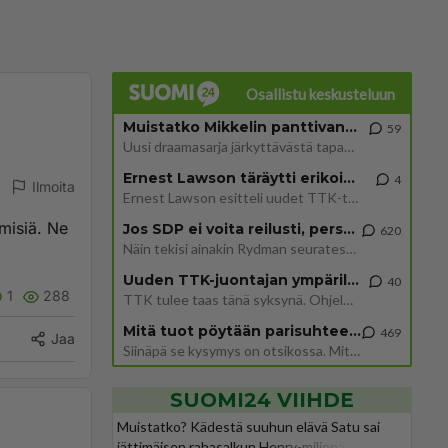
Osallistu keskusteluun
Muistatko Mikkelin panttivankidraaman?
59
Uusi draamasarja järkyttävästä tapauksesta on tulossa. Tositapahtumiin perustuva sarja ammentaa vuoden 1986 Mikkelin pan
Ernest Lawson täräytti erikoisen heiton TTK-lehdistötilaisuudessa: " Onko tässä tarkoituksena...?"
4
Ilmoita
Ernest Lawson esitteli uudet TTK-tähtioppilaat ja opettajat torstaina 6.8. lehdistölle. Tulevalla kaudella on yksi hausk
misiä. Ne
Jos SDP ei voita reilusti, persut kumoavat demokratian Suomesta
620
Näin tekisi ainakin Rydman seuratessaan idolinsa Trumpin mallia https://www.is.fi/politiikka/art-2000012187244.html
Uuden TTK-juontajan ympärillä epätietoisuus sakenee - Nyt MTV hämmentää soppaa
40
1
288
TTK tulee taas tänä syksynä. Ohjelman uudet tähtioppilaat julkistetaan torstaina 6. elokuuta klo 14 alkavassa lehdistö
Mitä tuot pöytään parisuhteessa?
469
Jaa
Siinäpä se kysymys on otsikossa. Mitäpä siis tuot/toisit pöytään parisuhteessa? Oletko mies vai nainen? Koetko sen mitä
SUOMI24 VIIHDE
Muistatko? Kädestä suuhun elävä Satu sai
jättimäisen rahasalkun Henry-miljonääriltä