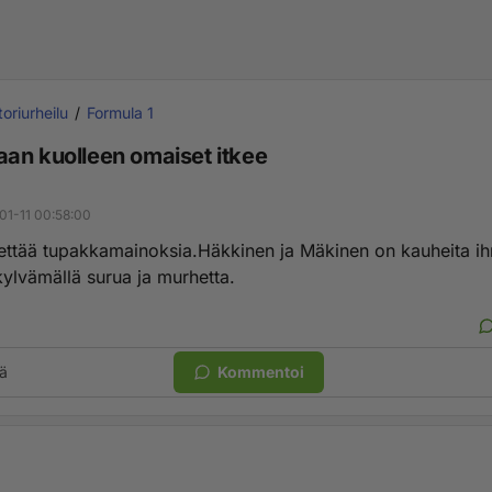
oriurheilu
Formula 1
an kuolleen omaiset itkee
01-11 00:58:00
hettää tupakkamainoksia.Häkkinen ja Mäkinen on kauheita ih
kylvämällä surua ja murhetta.
ä
Kommentoi