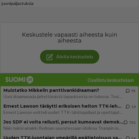
juonipaljastuksia
Keskustele vapaasti aiheesta kuin
aiheesta
Aloita keskustelu
Osallistu keskusteluun
Muistatko Mikkelin panttivankidraaman?
95
Uusi draamasarja järkyttävästä tapauksesta on tulossa. Tositapahtumiin perustuva sarja ammentaa vuoden 1986 Mikkelin pan
Ernest Lawson täräytti erikoisen heiton TTK-lehdistötilaisuudessa: " Onko tässä tarkoituksena...?"
14
Ernest Lawson esitteli uudet TTK-tähtioppilaat ja opettajat torstaina 6.8. lehdistölle. Tulevalla kaudella on yksi hausk
Jos SDP ei voita reilusti, persut kumoavat demokratian Suomesta
701
Näin tekisi ainakin Rydman seuratessaan idolinsa Trumpin mallia https://www.is.fi/politiikka/art-2000012187244.html
Uuden TTK-juontajan ympärillä epätietoisuus sakenee - Nyt MTV hämmentää soppaa
54