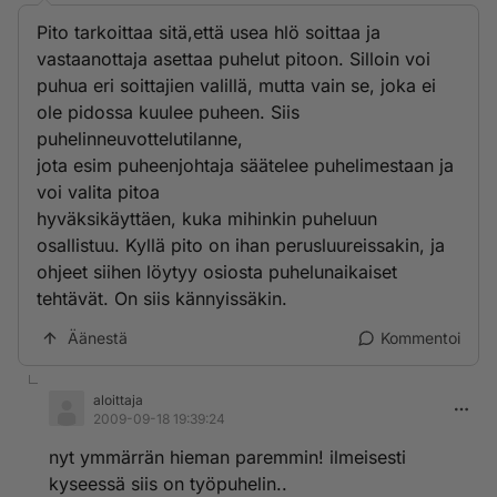
Pito tarkoittaa sitä,että usea hlö soittaa ja
vastaanottaja asettaa puhelut pitoon. Silloin voi
puhua eri soittajien valillä, mutta vain se, joka ei
ole pidossa kuulee puheen. Siis
puhelinneuvottelutilanne,
jota esim puheenjohtaja säätelee puhelimestaan ja
voi valita pitoa
hyväksikäyttäen, kuka mihinkin puheluun
osallistuu. Kyllä pito on ihan perusluureissakin, ja
ohjeet siihen löytyy osiosta puhelunaikaiset
tehtävät. On siis kännyissäkin.
Äänestä
Kommentoi
aloittaja
2009-09-18 19:39:24
nyt ymmärrän hieman paremmin! ilmeisesti
kyseessä siis on työpuhelin..