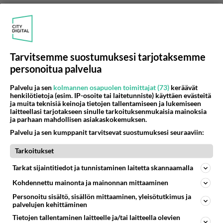
Toki, jos operaattori rajoittaa ryhmän kokoa
tuota "sinä itse 5 muuta" pienemmäksi, niin
tällöin tuo pienempi rajoitus on voimassa.
Tarvitsemme suostumuksesi tarjotaksemme
Itselläni on kokemusta näistä puhelimista:
personoitua palvelua
Ericsson R320s
Palvelu ja sen
kolmannen osapuolen toimittajat (73)
keräävät
henkilötietoja (esim. IP-osoite tai laitetunniste) käyttäen evästeitä
Sony Ericsson K600i
ja muita teknisiä keinoja tietojen tallentamiseen ja lukemiseen
laitteellasi tarjotakseen sinulle tarkoituksenmukaisia mainoksia
ja parhaan mahdollisen asiakaskokemuksen.
Näillä molemmilla maksimi on "sinä itse 5 muuta"
Palvelu ja sen kumppanit tarvitsevat suostumuksesi seuraaviin:
.
Tarkoitukset
Esim. Ericsson T65:lla tuo rajoitus on "sinä itse 3
Tarkat sijaintitiedot ja tunnistaminen laitetta skannaamalla
(4 ?) muuta" .
Kohdennettu mainonta ja mainonnan mittaaminen
Äänestä
Kommentoi
Personoitu sisältö, sisällön mittaaminen, yleisötutkimus ja
palvelujen kehittäminen
Pullamummi
Tietojen tallentaminen laitteelle ja/tai laitteella olevien
2018-02-27 11:00:36