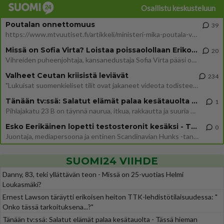
Osallistu keskusteluun
Poutalan onnettomuus
39
https://www.mtvuutiset.fi/artikkeli/ministeri-mika-poutala-vakavassa-onnettomuudessa/9375980 Kumma kun jutussa ei manit
Missä on Sofia Virta? Loistaa poissaolollaan Erikoisjoukot uudelta kaudelta
20
Vihreiden puheenjohtaja, kansanedustaja Sofia Virta pääsi otsikoihin, kun tieto hänen osallistumisestaan Erikoisjoukot-k
Valheet Ceutan kriisistä leviävät
234
"Lukuisat suomenkieliset tilit ovat jakaneet videota todisteena siitä, että siirtolaisjoukot aiheuttavat edelleen Ceutas
Tänään tv:ssä: Salatut elämät palaa kesätauolta - Tässä hieman juonipaljastuksia
1
Pihlajakatu 23 B on täynnä naurua, itkua, rakkautta ja suuria salaisuuksia. Suomalaisten yksi pitkäikäisimmistä draamas
Esko Eerikäinen lopetti testosteronit kesäksi - Tämä ikävä vaikutus iski heti
0
Juontaja, mediapersoona ja entinen Scandinavian Hunks -tanssija Esko Eerikäinen on tunnettu avoimuudestaan. Nyt Eerikäi
SUOMI24 VIIHDE
Danny, 83, teki yllättävän teon - Missä on 25-vuotias Helmi
Loukasmäki?
Ernest Lawson täräytti erikoisen heiton TTK-lehdistötilaisuudessa: "
Onko tässä tarkoituksena...?"
Tänään tv:ssä: Salatut elämät palaa kesätauolta - Tässä hieman