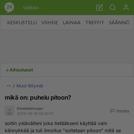
Valikko
KESKUSTELU
VIIHDE
LAINAA
TREFFIT
SÄÄNNÖT
Aihealueet
Muut liittymät
mikä on: puhelu pitoon?
ihmettelenvaan
Ilmoita
2009-09-18 08:20:07
soitin ystävälleni joka tietääkseni käyttää vain
kännykkää ja tuli ilmoitus "soitetaan pitoon" mitä se