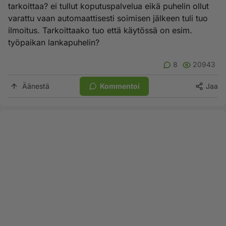
tarkoittaa? ei tullut koputuspalvelua eikä puhelin ollut
varattu vaan automaattisesti soimisen jälkeen tuli tuo
ilmoitus. Tarkoittaako tuo että käytössä on esim.
työpaikan lankapuhelin?
8
20943
Äänestä
Kommentoi
Jaa