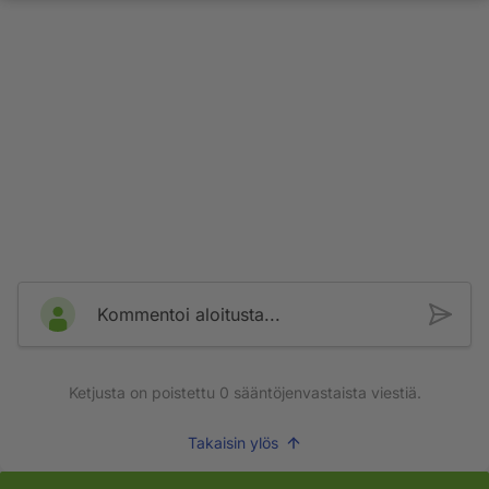
Kommentoi aloitusta...
Ketjusta on poistettu
0
sääntöjenvastaista viestiä.
Takaisin ylös