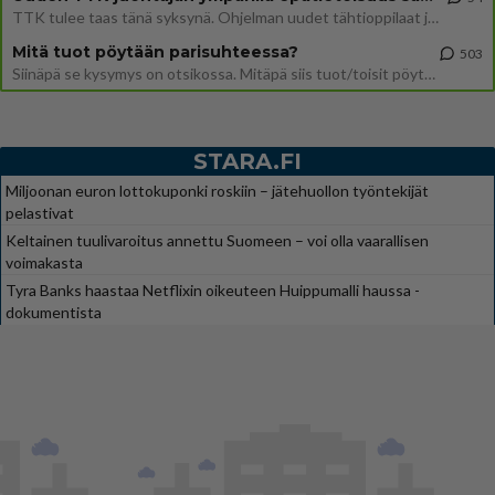
TTK tulee taas tänä syksynä. Ohjelman uudet tähtioppilaat julkistetaan torstaina 6. elokuuta klo 14 alkavassa lehdistö
Mitä tuot pöytään parisuhteessa?
503
Siinäpä se kysymys on otsikossa. Mitäpä siis tuot/toisit pöytään parisuhteessa? Oletko mies vai nainen? Koetko sen mitä
STARA.FI
Miljoonan euron lottokuponki roskiin – jätehuollon työntekijät
pelastivat
Keltainen tuulivaroitus annettu Suomeen – voi olla vaarallisen
voimakasta
Tyra Banks haastaa Netflixin oikeuteen Huippumalli haussa -
dokumentista