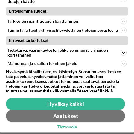
tietojen käyttö
Erityisominaisuudet
Minulla on Samsung ja ihmettelin, miten voin sen
laittaa pitoon kun tulee useampi puhelu! Kiitos
Tarkkojen sijaintitietojen käyttäminen
teille! Asia selvisi!🔆
Tunnista laitteet aktiivisesti pyydettyjen tietojen perusteella
Äänestä
Kommentoi
Erityiset tarkoitukset
Tietoturva, väärinkäytösten ehkäiseminen ja virheiden
Anonyymi
korjaaminen
2023-03-17 09:08:03
Mainonnan ja sisällön tekninen jakelu
Hyväksymällä sallit tietojesi käsittelyn. Suostumuksesi koskee
nivalan kansalaiset ei ole oikeutta pitää muita
tätä palvelua, hyväksymättä jättäminen voi vaikuttaa
oman väkivallan takia pidossa kohta, eikä syyttää
asiakaskokemukseesi. Jotkut teknologiat saattavat perustella
tietojen käsittelyä oikeutetulla edulla, voit vastustaa tätä tai
väkivalkta halonen tarjaa
muuttaa muita asetuksia klikkaamalla "Asetukset" linkkiä.
Äänestä
Kommentoi
Hyväksy kaikki
Asetukset
Tietosuoja