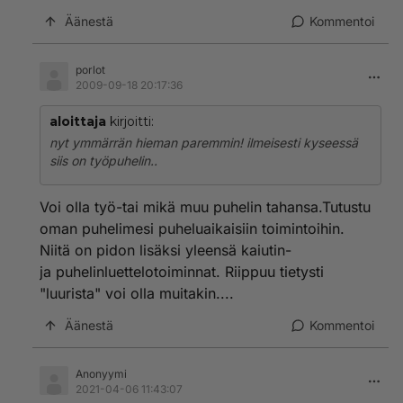
Äänestä
Kommentoi
porlot
2009-09-18 20:17:36
aloittaja
kirjoitti:
nyt ymmärrän hieman paremmin! ilmeisesti kyseessä
siis on työpuhelin..
Voi olla työ-tai mikä muu puhelin tahansa.Tutustu
oman puhelimesi puheluaikaisiin toimintoihin.
Niitä on pidon lisäksi yleensä kaiutin-
ja puhelinluettelotoiminnat. Riippuu tietysti
"luurista" voi olla muitakin....
Äänestä
Kommentoi
Anonyymi
2021-04-06 11:43:07