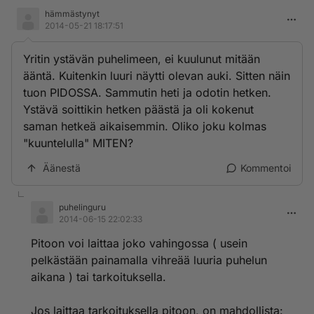
hämmästynyt
2014-05-21 18:17:51
Yritin ystävän puhelimeen, ei kuulunut mitään
ääntä. Kuitenkin luuri näytti olevan auki. Sitten näin
tuon PIDOSSA. Sammutin heti ja odotin hetken.
Ystävä soittikin hetken päästä ja oli kokenut
saman hetkeä aikaisemmin. Oliko joku kolmas
"kuuntelulla" MITEN?
Äänestä
Kommentoi
puhelinguru
2014-06-15 22:02:33
Pitoon voi laittaa joko vahingossa ( usein
pelkästään painamalla vihreää luuria puhelun
aikana ) tai tarkoituksella.
Jos laittaa tarkoituksella pitoon, on mahdollista: