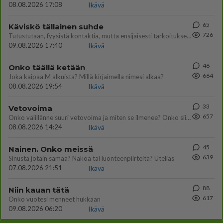
08.08.2026 17:08
Ikävä
65
Käviskö tällainen suhde
726
Tutustutaan, fyysistä kontaktia, mutta ensijaisesti tarkoituksena ei ole aloittaa mitään virallista tai rikkoa mitään? E
09.08.2026 17:40
Ikävä
46
Onko täällä ketään
664
Joka kaipaa M alkuista? Millä kirjaimella nimesi alkaa?
08.08.2026 19:54
Ikävä
33
Vetovoima
657
Onko välillänne suuri vetovoima ja miten se ilmenee? Onko siitä haittaa?
08.08.2026 14:24
Ikävä
45
Nainen. Onko meissä
639
Sinusta jotain samaa? Näköä tai luonteenpiirteitä? Utelias
07.08.2026 21:51
Ikävä
88
Niin kauan tätä
617
Onko vuotesi menneet hukkaan
09.08.2026 06:20
Ikävä