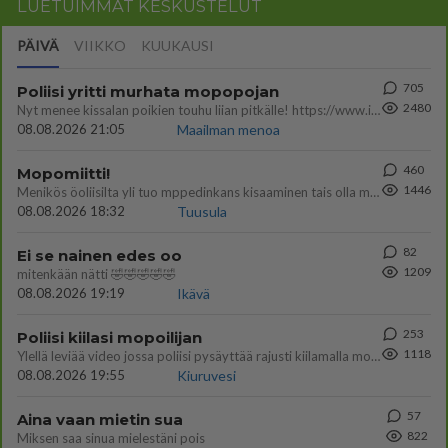
LUETUIMMAT KESKUSTELUT
PÄIVÄ
VIIKKO
KUUKAUSI
705
Poliisi yritti murhata mopopojan
2480
Nyt menee kissalan poikien touhu liian pitkälle! https://www.is.fi/kotimaa/art-2000012193221.html Karu video mopomiiti
08.08.2026 21:05
Maailman menoa
460
Mopomiitti!
1446
Menikös öoliisilta yli tuo mppedinkans kisaaminen tais olla melkoinen riski vahigoittaa tarpeettomasti jopa kuolla tuoss
08.08.2026 18:32
Tuusula
82
Ei se nainen edes oo
1209
mitenkään nätti 🤣🤣🤣🤣🤣
08.08.2026 19:19
Ikävä
253
Poliisi kiilasi mopoilijan
1118
Ylellä leviää video jossa poliisi pysäyttää rajusti kiilamalla mopo pojan. Toivottavasti poliisi ottaa tuosta mallia myö
08.08.2026 19:55
Kiuruvesi
57
Aina vaan mietin sua
822
Miksen saa sinua mielestäni pois