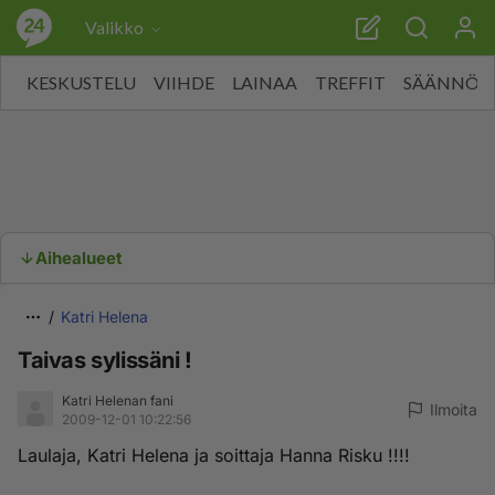
Valikko
KESKUSTELU
VIIHDE
LAINAA
TREFFIT
SÄÄNNÖT
Aihealueet
Katri Helena
Taivas sylissäni !
Katri Helenan fani
Ilmoita
2009-12-01 10:22:56
Laulaja, Katri Helena ja soittaja Hanna Risku !!!!