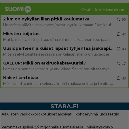
Osallistu keskusteluun
2 km on nykyään liian pitkä koulumatka
95
Hesarissa päivitellään lapset joutuu nyt kulkemaan 2 km kouluun jösses. Ruostefillarilla tuo matka menee vaikka miten äk
Miesten tuijotus
42
Mutta mies vain tuijottaa, siinä vaiheessa käännän itse pään pois. Mikä juttu? Yleensä jos joku tuijottaa tai katsoo, hä
Uusioperheen aikuiset lapset tyhjentää jääkaapin käydessään
43
Miten selvittäisitte seuraavan ongelman, meillä on uusioperhe, minulla teini-ikäiset lapset ja puolisolla aikuiset, jotk
GALLUP: Mikä on arkiruokabravuurisi?
17
Lomat on monella lomailtu ja arki alkaa. Se voi tarkoittaa myös sitä, että grillailut on grillattu ja palataan arjen ruo
Naiset kertokaa
43
Miksi se että mies on seksuaalinen ja haluaa seksiä ja te olette hänen mielestänne haluttava on vastenmielistä? Mikä sii
STARA.FI
Aikuisten vesirokkorokotukset alkoivat – kohderyhmä julkistettiin
Veronmaksupäivä 1,9 miljoonalla suomalaisella – viivästyskorko