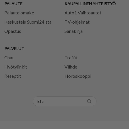
PALAUTE
KAUPALLINEN YHTEISTYÖ
Palautelomake
Auto1 Vaihtoautot
Keskustelu Suomi24:sta
TV-ohjelmat
Opastus
Sanakirja
PALVELUT
Chat
Treffit
Hyötylinkit
Viihde
Reseptit
Horoskooppi