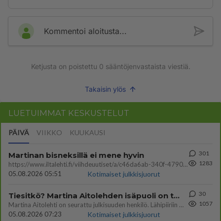
Kommentoi aloitusta...
Ketjusta on poistettu
0
sääntöjenvastaista viestiä.
Takaisin ylös
LUETUIMMAT KESKUSTELUT
PÄIVÄ
VIIKKO
KUUKAUSI
301
Martinan bisneksillä ei mene hyvin
1283
https://www.iltalehti.fi/viihdeuutiset/a/c46da6ab-340f-4790-aaa7-0865eed2336 Yrityksen konkurssihakemus on tullut kärä
05.08.2026 05:51
Kotimaiset julkkisjuorut
30
Tiesitkö? Martina Aitolehden isäpuoli on tämä suosittu laulaja
1057
Martina Aitolehti on seurattu julkisuuden henkilö. Lähipiiriin mahtuu muitakin tunnettuja henkilöitä. Tiesitkö, että Ma
05.08.2026 07:23
Kotimaiset julkkisjuorut