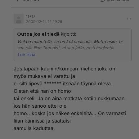
11+17
2009-12-14 12:29:29
Outoa jos ei tiedä
kirjoitti:
Vaikea määritellä, se on kokonaisuus. Mutta esim. ei
saa olla liian "kaunis", ei saa jatkuvasti huolehtia
ulkonäöstään kuten keikistellä peilin edessä, sukia
Lue lisää
hiuksiaan, puhumattakaan meikkaamisesta. Hiukset
kammataan tai harjataan nopeasti siisteiksi, se on
Jos tapaan kauniin/komean miehen joka on
miehekästä. Muutenkaan peilin edessä ei vietetä pitkiä
myös mukava ei varattu ja
aikoja. Puheääni ei saa olla kimittävä tai sössöttävä
ei silti lipevä ******* itseään täynnä oleva..
vaan ihan reilu miehekäs ääni, kävelytyyli ei saa olla
Oletan että hän on homo
sipsuttava tai muuten naismainen, kavereiden kanssa
ei saa hiplailla tai näitä halata tai pussailla edes
tai enkeli. Ja on aina matkata kotiin nukkumaan
kännissä. Tätä näkee nykypojilla aika usein. Vaatteet
jos hän sanoo ettei ole
tulee olla miehekkäät, eli siistit paita ja housut, ei
homo.. koska jos näkee enkeleitä... On varmasti
mitään "muotikuteita", ne ovat pääosin homomaisia.
liian kännissä ja saattaisi
aamulla kaduttaa.
Tässä jotain, mutta kuten sanottu, miehekäs olemus on
kokonaisvaltainen! Sitä on vaikea jakaa pieniin osiin.