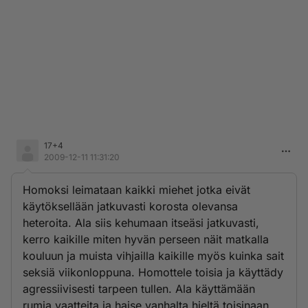
17+4
2009-12-11 11:31:20
Homoksi leimataan kaikki miehet jotka eivät
käytöksellään jatkuvasti korosta olevansa
heteroita. Ala siis kehumaan itseäsi jatkuvasti,
kerro kaikille miten hyvän perseen näit matkalla
kouluun ja muista vihjailla kaikille myös kuinka sait
seksiä viikonloppuna. Homottele toisia ja käyttädy
agressiivisesti tarpeen tullen. Ala käyttämään
rumia vaatteita ja haise vanhalta hieltä toisinaan.