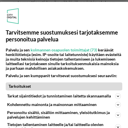
automaattisesti hyvän näköisiä on jokin elokuva
fantasia.
Äänestä
Kommentoi
Tarvitsemme suostumuksesi tarjotaksemme
peepingtommi
personoitua palvelua
2023-01-23 19:48:14
Palvelu ja sen
kolmannen osapuolen toimittajat (73)
keräävät
still hurt you
kirjoitti:
henkilötietoja (esim. IP-osoite tai laitetunniste) käyttäen evästeitä
No mitä se sit aiheuttaa? Kaikki mun tuntemat bisset
ja muita teknisiä keinoja tietojen tallentamiseen ja lukemiseen
laitteellasi tarjotakseen sinulle tarkoituksenmukaisia mainoksia
ovat tiukasti naimisissa, perheellisiä ja moni pomppii sit
ja parhaan mahdollisen asiakaskokemuksen.
salaa miesten kanssa sängyssä. On kuulemma
Lue lisää
ihanteellinen järjestely eikä sitten yhtään
Palvelu ja sen kumppanit tarvitsevat suostumuksesi seuraaviin:
ongelmallinen. Biseksuaalisuus on rikkaus, kun sen
Rikkaus pettää aviovaimoa? Niinkö bissemiehet
Tarkoitukset
oikein ymmärtää :D
ajattelee? Vai onko tää yksittäistapaus?
Tarkat sijaintitiedot ja tunnistaminen laitetta skannaamalla
Niin eihän vaimon petäminen ole mitään, mutta
auta armias jos vaimo laukkaa vieraissa!
Kohdennettu mainonta ja mainonnan mittaaminen
Ja aina syyllistetään homoja.
Personoitu sisältö, sisällön mittaaminen, yleisötutkimus ja
palvelujen kehittäminen
Äänestä
Kommentoi
Tietojen tallentaminen laitteelle ja/tai laitteella olevien