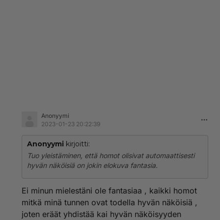
Anonyymi
2023-01-23 20:22:39
Anonyymi
kirjoitti:
Tuo yleistäminen, että homot olisivat automaattisesti
hyvän näköisiä on jokin elokuva fantasia.
Ei minun mielestäni ole fantasiaa , kaikki homot
mitkä minä tunnen ovat todella hyvän näköisiä ,
joten eräät yhdistää kai hyvän näköisyyden