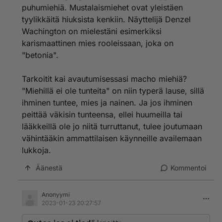
kännissä. Tätä näkee nykypojilla aika usein. Vaatteet
puhumiehiä. Mustalaismiehet ovat yleistäen
tulee olla miehekkäät, eli siistit paita ja housut, ei
tyylikkäitä hiuksista kenkiin. Näyttelijä Denzel
mitään "muotikuteita", ne ovat pääosin homomaisia.
Wachington on mielestäni esimerkiksi
karismaattinen mies rooleissaan, joka on
Tässä jotain, mutta kuten sanottu, miehekäs olemus on
kokonaisvaltainen! Sitä on vaikea jakaa pieniin osiin.
"betonia".
Tarkoitit kai avautumisessasi macho miehiä?
"Miehillä ei ole tunteita" on niin typerä lause, sillä
ihminen tuntee, mies ja nainen. Ja jos ihminen
peittää väkisin tunteensa, ellei huumeilla tai
lääkkeillä ole jo niitä turruttanut, tulee joutumaan
vähintääkin ammattilaisen käynneille availemaan
lukkoja.
Äänestä
Kommentoi
Anonyymi
2023-01-23 20:27:57