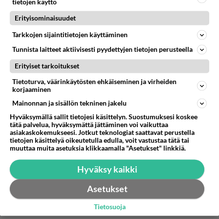
tietojen käyttö
Anonyymi
Erityisominaisuudet
2023-01-23 20:13:35
Tarkkojen sijaintitietojen käyttäminen
peepingtommi
kirjoitti:
Tunnista laitteet aktiivisesti pyydettyjen tietojen perusteella
Rikkaus pettää aviovaimoa? Niinkö bissemiehet
ajattelee? Vai onko tää yksittäistapaus?
Erityiset tarkoitukset
Niin eihän vaimon petäminen ole mitään, mutta auta
Lue lisää
Tietoturva, väärinkäytösten ehkäiseminen ja virheiden
armias jos vaimo laukkaa vieraissa!
korjaaminen
Ja aina syyllistetään homoja.
Ja homoista kumppanin pettäminen on ihan ok
Mainonnan ja sisällön tekninen jakelu
Äänestä
Kommentoi
Hyväksymällä sallit tietojesi käsittelyn. Suostumuksesi koskee
tätä palvelua, hyväksymättä jättäminen voi vaikuttaa
asiakaskokemukseesi. Jotkut teknologiat saattavat perustella
tietojen käsittelyä oikeutetulla edulla, voit vastustaa tätä tai
peepingtommi
muuttaa muita asetuksia klikkaamalla "Asetukset" linkkiä.
2023-01-23 20:22:05
Anonyymi
kirjoitti:
Hyväksy kaikki
Ja homoista kumppanin pettäminen on ihan ok
Asetukset
Et tainut ymmärtää mitä kommentoin.
Tietosuoja