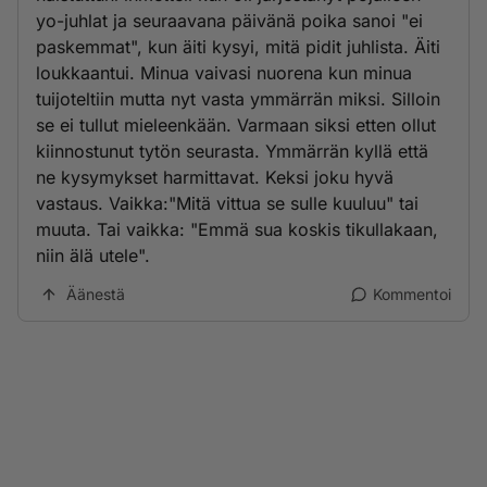
yo-juhlat ja seuraavana päivänä poika sanoi "ei
paskemmat", kun äiti kysyi, mitä pidit juhlista. Äiti
loukkaantui. Minua vaivasi nuorena kun minua
tuijoteltiin mutta nyt vasta ymmärrän miksi. Silloin
se ei tullut mieleenkään. Varmaan siksi etten ollut
kiinnostunut tytön seurasta. Ymmärrän kyllä että
ne kysymykset harmittavat. Keksi joku hyvä
vastaus. Vaikka:"Mitä vittua se sulle kuuluu" tai
muuta. Tai vaikka: "Emmä sua koskis tikullakaan,
niin älä utele".
Äänestä
Kommentoi