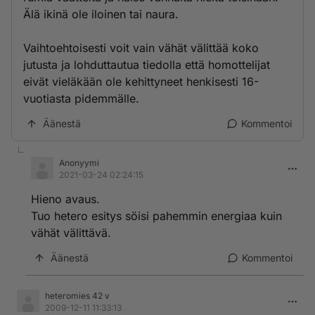
Älä ikinä ole iloinen tai naura.
Vaihtoehtoisesti voit vain vähät välittää koko
jutusta ja lohduttautua tiedolla että homottelijat
eivät vieläkään ole kehittyneet henkisesti 16-
vuotiasta pidemmälle.
Äänestä
Kommentoi
Anonyymi
2021-03-24 02:24:15
Hieno avaus.
Tuo hetero esitys söisi pahemmin energiaa kuin
vähät välittävä.
Äänestä
Kommentoi
heteromies 42 v
2009-12-11 11:33:13