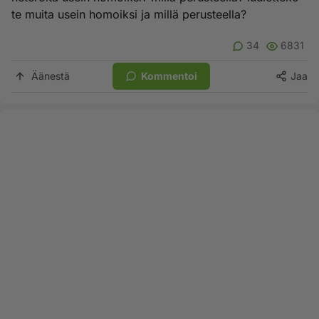
te muita usein homoiksi ja millä perusteella?
34
6831
Äänestä
Kommentoi
Jaa