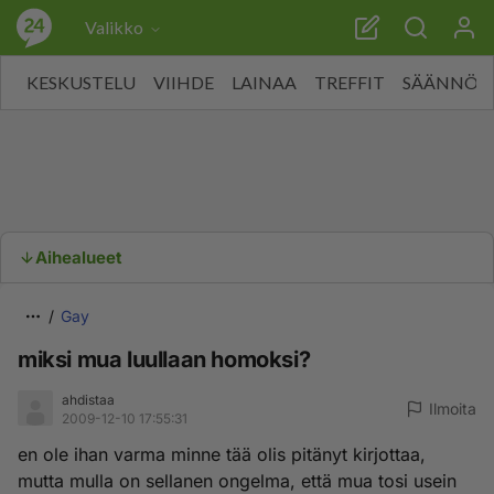
Valikko
KESKUSTELU
VIIHDE
LAINAA
TREFFIT
SÄÄNNÖT
Aihealueet
Gay
miksi mua luullaan homoksi?
ahdistaa
Ilmoita
2009-12-10 17:55:31
en ole ihan varma minne tää olis pitänyt kirjottaa,
mutta mulla on sellanen ongelma, että mua tosi usein