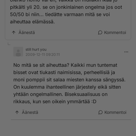
pitkälti yli 20. se on jonkinlainen ongelma jos oot
50/50 bi niin... tiedätte varmaan mitä se voi
aiheuttaa elämässä.
Äänestä
Kommentoi
still hurt you
2009-12-11 09:20:11
No mitä se sit aiheuttaa? Kaikki mun tuntemat
bisset ovat tiukasti naimisissa, perheellisiä ja
moni pomppii sit salaa miesten kanssa sängyssä.
On kuulemma ihanteellinen järjestely eikä sitten
yhtään ongelmallinen. Biseksuaalisuus on
rikkaus, kun sen oikein ymmärtää :D
Äänestä
Kommentoi