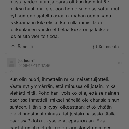
musta yhden jutun ja paras oli kun kaverini 5v
muksu huuti mulle et oon homo sillon se sattu. mut
nyt kun oon ajatellu asiaa ni mähän oon alkanu
tykkäämään kikkelistä, kai niillä ihmisillä on
jonkunlainen vaisto et tietää kuka on ja kuka ei,
jos ei sitä viel ite tiedä.
Äänestä
Kommentoi
joo just nii
2009-12-11 11:17:46
Kun olin nuori, ihmettelin miksi naiset tuijotteli.
Vasta nyt ymmärrän, että minussa oli jotain, mikä
viehätti niitä. Pohdihan, voisiko olla, että se nainen
baarissa ihmetteli, miksei hänellä ole chansia sinun
suhteen. Hän siis kysyi oikeastaan: etkö yhtään
ole kiinnostunut minusta tai jostain naisesta täällä
baarissa? Jotkut kyselevät epäsuoraan. Yksi
naistuttuni ihmetteli kun oli järjestänyt pojalleen