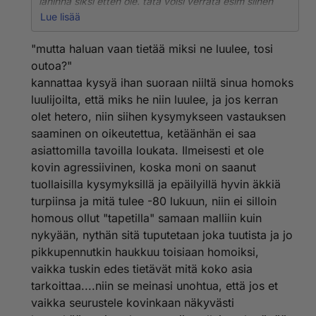
lähinnä siksi etten ole. tätä voisi verrata esim siihen
että rock laulua luultaisi tangoksi. tangohan on hieno
Lue lisää
musiikkityyli, mutta jos kappale on rockia ja sitä
luultaisi tangoksi, kyseessä on mielestäni loukkaus
"mutta haluan vaan tietää miksi ne luulee, tosi
kappaleen identiteettiä kohtaan. mä olen kyllä kysynyt
outoa?"
et miksi mua luullaan homoksi, mutta en ole saanut
kannattaa kysyä ihan suoraan niiltä sinua homoks
vastausta, mitään selkeää. tilanne esim eilen oli
luulijoilta, että miks he niin luulee, ja jos kerran
sellainen, että poltin tupakkaa röökikopissa ja olin ihan
hiljaa kun naispuolinen kaverini kysyi että "katseletko
olet hetero, niin siihen kysymykseen vastauksen
haikaillen jotain miestä?" tää kuulostaa näin
saaminen on oikeutettua, ketäänhän ei saa
kirjotettuna ihan pikkujutulta, mutta se häiritsee silti
asiattomilla tavoilla loukata. Ilmeisesti et ole
koska en ymmärrä et miksi se sanoi niin.. mä vaan olin
kovin agressiivinen, koska moni on saanut
hiljaa ja poltin tupakkaa eli mun eleestä tai
tuollaisilla kysymyksillä ja epäilyillä hyvin äkkiä
puhetyylistäkään ei kai voi vetää mitään
johtopäätöksiä? mutjoo, ehkä mä vaan olen
turpiinsa ja mitä tulee -80 lukuun, niin ei silloin
homomainen mitä se sitten ikinä tarkoittaakaan.. mä
homous ollut "tapetilla" samaan malliin kuin
haluisin tietää et luullaanko muitakin homoiksi vaikkei
nykyään, nythän sitä tuputetaan joka tuutista ja jo
ne olis ja et onko se yleinen ilmiö? ja vielä
pikkupennutkin haukkuu toisiaan homoiksi,
selvennykseksi ettei mun mielipide homoista ole
vaikka tuskin edes tietävät mitä koko asia
negatiivinen, koko juttu on okei. ja senkin takia
haluaisin käsitellä tätä asiaa, koska enhän halua antaa
tarkoittaa....niin se meinasi unohtua, että jos et
itsestäni väärää kuvaa. tällä hetkellä mä teen ilmeisesti
vaikka seurustele kovinkaan näkyvästi
jotain väärin että mua luullaan homoksi, eli tarkoitan,