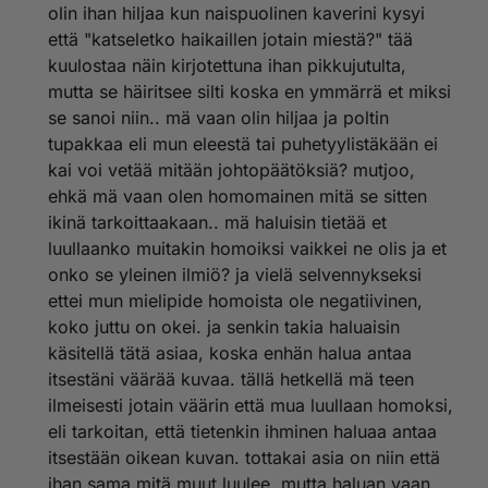
olin ihan hiljaa kun naispuolinen kaverini kysyi
että "katseletko haikaillen jotain miestä?" tää
kuulostaa näin kirjotettuna ihan pikkujutulta,
mutta se häiritsee silti koska en ymmärrä et miksi
se sanoi niin.. mä vaan olin hiljaa ja poltin
tupakkaa eli mun eleestä tai puhetyylistäkään ei
kai voi vetää mitään johtopäätöksiä? mutjoo,
ehkä mä vaan olen homomainen mitä se sitten
ikinä tarkoittaakaan.. mä haluisin tietää et
luullaanko muitakin homoiksi vaikkei ne olis ja et
onko se yleinen ilmiö? ja vielä selvennykseksi
ettei mun mielipide homoista ole negatiivinen,
koko juttu on okei. ja senkin takia haluaisin
käsitellä tätä asiaa, koska enhän halua antaa
itsestäni väärää kuvaa. tällä hetkellä mä teen
ilmeisesti jotain väärin että mua luullaan homoksi,
eli tarkoitan, että tietenkin ihminen haluaa antaa
itsestään oikean kuvan. tottakai asia on niin että
ihan sama mitä muut luulee, mutta haluan vaan