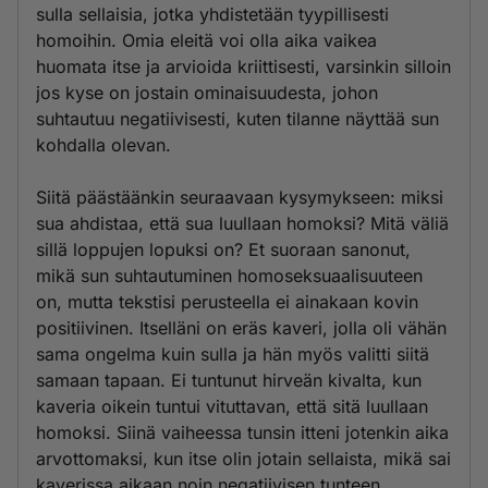
sulla sellaisia, jotka yhdistetään tyypillisesti
homoihin. Omia eleitä voi olla aika vaikea
huomata itse ja arvioida kriittisesti, varsinkin silloin
jos kyse on jostain ominaisuudesta, johon
suhtautuu negatiivisesti, kuten tilanne näyttää sun
kohdalla olevan.
Siitä päästäänkin seuraavaan kysymykseen: miksi
sua ahdistaa, että sua luullaan homoksi? Mitä väliä
sillä loppujen lopuksi on? Et suoraan sanonut,
mikä sun suhtautuminen homoseksuaalisuuteen
on, mutta tekstisi perusteella ei ainakaan kovin
positiivinen. Itselläni on eräs kaveri, jolla oli vähän
sama ongelma kuin sulla ja hän myös valitti siitä
samaan tapaan. Ei tuntunut hirveän kivalta, kun
kaveria oikein tuntui vituttavan, että sitä luullaan
homoksi. Siinä vaiheessa tunsin itteni jotenkin aika
arvottomaksi, kun itse olin jotain sellaista, mikä sai
kaverissa aikaan noin negatiivisen tunteen.