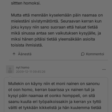
sittten homoksi.
Mutta että mennään kyselemään päin naamaa on
mielestäni sivistymätöntä. Seuraavan kerran kun
joku kysyy niin sano suoraan että haluat tietää
mikä sinussa antaa sen vaikutuksen kysyjälle, ja
miksi hänen pitäisi tietää yleensäkään asioita
toisista ihmisistä.
Äänestä
Kommentoi
nyt homo
2009-12-11 09:45:26
Mullekin on käyny niin et moni nainen on sanonu
ot oon homo, kerran baarissa yx nainen tuli ja
kysyi päin naamaa et oonko homppeli, on sitä
saanu kuulla eri työpaikoissakin ja kerran yx tyttö
väitti et tykkään kikkelistä ja hän kuulemma tietää