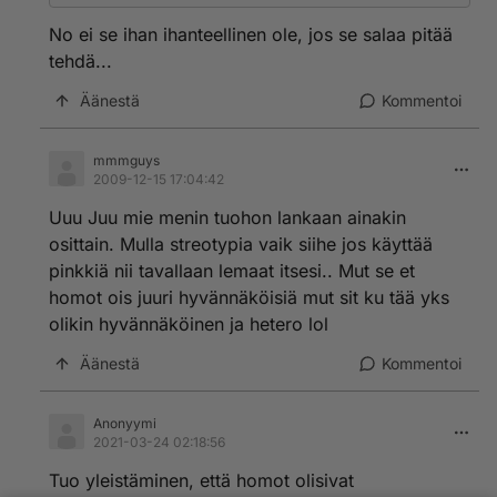
ihanteellinen järjestely eikä sitten yhtään
ongelmallinen. Biseksuaalisuus on rikkaus, kun sen
No ei se ihan ihanteellinen ole, jos se salaa pitää
oikein ymmärtää :D
tehdä...
Äänestä
Kommentoi
mmmguys
2009-12-15 17:04:42
Uuu Juu mie menin tuohon lankaan ainakin
osittain. Mulla streotypia vaik siihe jos käyttää
pinkkiä nii tavallaan lemaat itsesi.. Mut se et
homot ois juuri hyvännäköisiä mut sit ku tää yks
olikin hyvännäköinen ja hetero lol
Äänestä
Kommentoi
Anonyymi
2021-03-24 02:18:56
Tuo yleistäminen, että homot olisivat