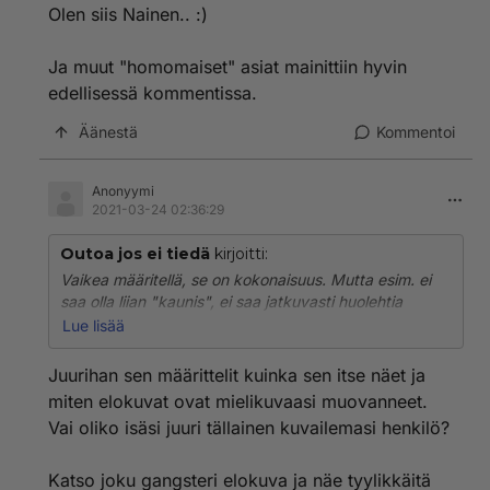
Olen siis Nainen.. :)
Ja muut "homomaiset" asiat mainittiin hyvin
edellisessä kommentissa.
Äänestä
Kommentoi
Anonyymi
2021-03-24 02:36:29
Outoa jos ei tiedä
kirjoitti:
Vaikea määritellä, se on kokonaisuus. Mutta esim. ei
saa olla liian "kaunis", ei saa jatkuvasti huolehtia
ulkonäöstään kuten keikistellä peilin edessä, sukia
Lue lisää
hiuksiaan, puhumattakaan meikkaamisesta. Hiukset
kammataan tai harjataan nopeasti siisteiksi, se on
Juurihan sen määrittelit kuinka sen itse näet ja
miehekästä. Muutenkaan peilin edessä ei vietetä pitkiä
miten elokuvat ovat mielikuvaasi muovanneet.
aikoja. Puheääni ei saa olla kimittävä tai sössöttävä
Vai oliko isäsi juuri tällainen kuvailemasi henkilö?
vaan ihan reilu miehekäs ääni, kävelytyyli ei saa olla
sipsuttava tai muuten naismainen, kavereiden kanssa
ei saa hiplailla tai näitä halata tai pussailla edes
Katso joku gangsteri elokuva ja näe tyylikkäitä