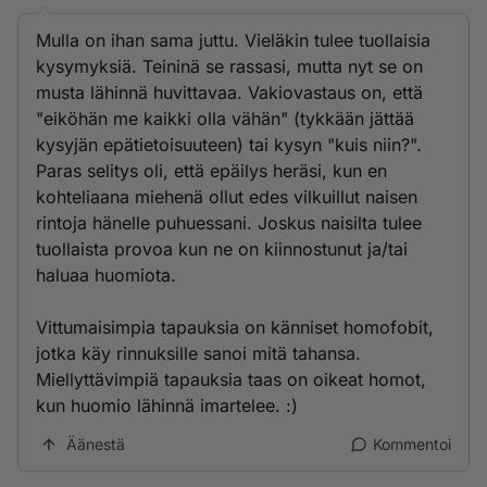
Mulla on ihan sama juttu. Vieläkin tulee tuollaisia
kysymyksiä. Teininä se rassasi, mutta nyt se on
musta lähinnä huvittavaa. Vakiovastaus on, että
"eiköhän me kaikki olla vähän" (tykkään jättää
kysyjän epätietoisuuteen) tai kysyn "kuis niin?".
Paras selitys oli, että epäilys heräsi, kun en
kohteliaana miehenä ollut edes vilkuillut naisen
rintoja hänelle puhuessani. Joskus naisilta tulee
tuollaista provoa kun ne on kiinnostunut ja/tai
haluaa huomiota.
Vittumaisimpia tapauksia on känniset homofobit,
jotka käy rinnuksille sanoi mitä tahansa.
Miellyttävimpiä tapauksia taas on oikeat homot,
kun huomio lähinnä imartelee. :)
Äänestä
Kommentoi