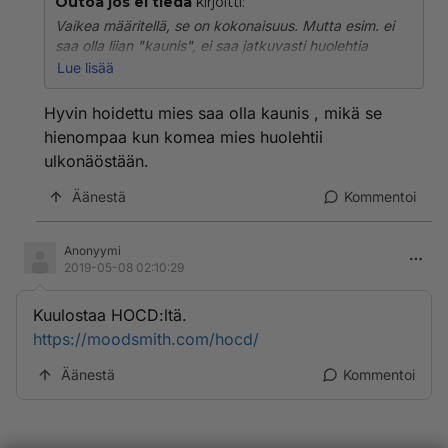
Outoa jos ei tiedä
kirjoitti:
Vaikea määritellä, se on kokonaisuus. Mutta esim. ei
saa olla liian "kaunis", ei saa jatkuvasti huolehtia
ulkonäöstään kuten keikistellä peilin edessä, sukia
Lue lisää
hiuksiaan, puhumattakaan meikkaamisesta. Hiukset
kammataan tai harjataan nopeasti siisteiksi, se on
Hyvin hoidettu mies saa olla kaunis , mikä se
miehekästä. Muutenkaan peilin edessä ei vietetä pitkiä
hienompaa kun komea mies huolehtii
aikoja. Puheääni ei saa olla kimittävä tai sössöttävä
ulkonäöstään.
vaan ihan reilu miehekäs ääni, kävelytyyli ei saa olla
sipsuttava tai muuten naismainen, kavereiden kanssa
Äänestä
Kommentoi
ei saa hiplailla tai näitä halata tai pussailla edes
kännissä. Tätä näkee nykypojilla aika usein. Vaatteet
tulee olla miehekkäät, eli siistit paita ja housut, ei
Anonyymi
mitään "muotikuteita", ne ovat pääosin homomaisia.
2019-05-08 02:10:29
Tässä jotain, mutta kuten sanottu, miehekäs olemus on
Kuulostaa HOCD:ltä.
kokonaisvaltainen! Sitä on vaikea jakaa pieniin osiin.
https://moodsmith.com/hocd/
Äänestä
Kommentoi