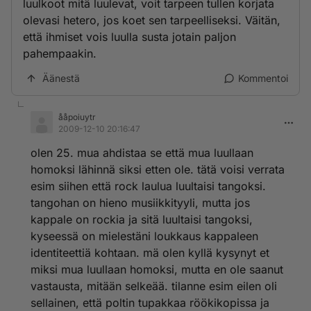
luulkoot mitä luulevat, voit tarpeen tullen korjata
olevasi hetero, jos koet sen tarpeelliseksi. Väitän,
että ihmiset vois luulla susta jotain paljon
pahempaakin.
Äänestä
Kommentoi
ååpoiuytr
2009-12-10 20:16:47
olen 25. mua ahdistaa se että mua luullaan
homoksi lähinnä siksi etten ole. tätä voisi verrata
esim siihen että rock laulua luultaisi tangoksi.
tangohan on hieno musiikkityyli, mutta jos
kappale on rockia ja sitä luultaisi tangoksi,
kyseessä on mielestäni loukkaus kappaleen
identiteettiä kohtaan. mä olen kyllä kysynyt et
miksi mua luullaan homoksi, mutta en ole saanut
vastausta, mitään selkeää. tilanne esim eilen oli
sellainen, että poltin tupakkaa röökikopissa ja