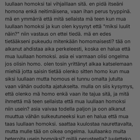
luullaan homoksi tai vihjaillaan sitä. en pidä itseäni
homona enkä neitimäisena, vaan ihan perus tyyppinä.
mä en ymmärrä että mitä sellaista mä teen kun mua
luullaan homoksi ja kun olen kysynyt että "miksi luulit
näin?" niin vastaus on ettei tiedä. mä en edes
tietääkseni pukeudu mitenkään homomaisesti? tää on
alkanut ahdistaa aika perkeleesti, koska en halua että
mua luullaan homoksi. asia ei varmaan olisi ongelma
jos olisin homo. olen tosin yrittänyt alkaa katselemaan
miehiä jotta saisin tietää olenko sitten homo kun mua
siksi luullaan mutta homous ei tunnu omalta jutulta
vaan vähän oudolta ajatukselta. mulla on siis kysymys,
että olenko mä homo enkä vaan ite tajua sitä, ja mitä
ihmettä mä teen sellaista että mua luullaan homoksi
niin usein? asia vaivaa todella paljon ja oon alkanut
muuttua vähän sulkeutuneeksi kun en halua että mua
taas luullaan homoksi. saattaa kuulostaa naurettavalta,
mutta mulle tää on oikea ongelma. luullaanko muita
heteroita usein homoiksi? millä perusteella? luuletteko