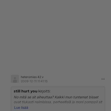
heteromies 42 v
2009-12-11 11:41:15
still hurt you
kirjoitti:
No mitä se sit aiheuttaa? Kaikki mun tuntemat bisset
ovat tiukasti naimisissa, perheellisiä ja moni pomppii sit
salaa miesten kanssa sängyssä. On kuulemma
Lue lisää