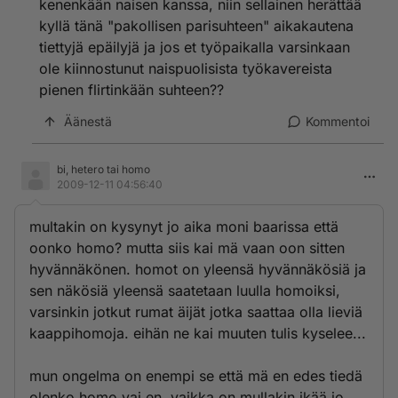
kenenkään naisen kanssa, niin sellainen herättää
että tietenkin ihminen haluaa antaa itsestään oikean
kyllä tänä "pakollisen parisuhteen" aikakautena
kuvan. tottakai asia on niin että ihan sama mitä muut
tiettyjä epäilyjä ja jos et työpaikalla varsinkaan
luulee, mutta haluan vaan tietää miksi ne luulee, tosi
outoa? luultiinkohan 80 luvulla ihmisiä harvemmin
ole kiinnostunut naispuolisista työkavereista
homoiksi kuin nykyään ja jos luultiin, niin mikäköhän
pienen flirtinkään suhteen??
siihen on vaikuttanut?
Äänestä
Kommentoi
bi, hetero tai homo
2009-12-11 04:56:40
multakin on kysynyt jo aika moni baarissa että
oonko homo? mutta siis kai mä vaan oon sitten
hyvännäkönen. homot on yleensä hyvännäkösiä ja
sen näkösiä yleensä saatetaan luulla homoiksi,
varsinkin jotkut rumat äijät jotka saattaa olla lieviä
kaappihomoja. eihän ne kai muuten tulis kyselee...
mun ongelma on enempi se että mä en edes tiedä
olenko homo vai en, vaikka on mullakin ikää jo