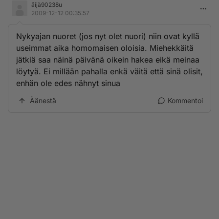
äijä90238u
2009-12-12 00:35:57
Nykyajan nuoret (jos nyt olet nuori) niin ovat kyllä
useimmat aika homomaisen oloisia. Miehekkäitä
jätkiä saa näinä päivänä oikein hakea eikä meinaa
löytyä. Ei millään pahalla enkä väitä että sinä olisit,
enhän ole edes nähnyt sinua
Äänestä
Kommentoi