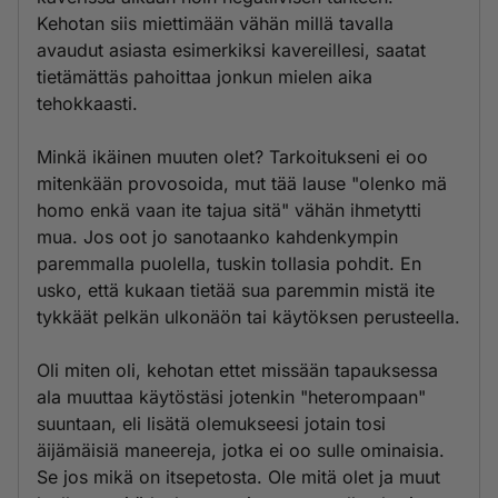
Kehotan siis miettimään vähän millä tavalla
avaudut asiasta esimerkiksi kavereillesi, saatat
tietämättäs pahoittaa jonkun mielen aika
tehokkaasti.
Minkä ikäinen muuten olet? Tarkoitukseni ei oo
mitenkään provosoida, mut tää lause "olenko mä
homo enkä vaan ite tajua sitä" vähän ihmetytti
mua. Jos oot jo sanotaanko kahdenkympin
paremmalla puolella, tuskin tollasia pohdit. En
usko, että kukaan tietää sua paremmin mistä ite
tykkäät pelkän ulkonäön tai käytöksen perusteella.
Oli miten oli, kehotan ettet missään tapauksessa
ala muuttaa käytöstäsi jotenkin "heterompaan"
suuntaan, eli lisätä olemukseesi jotain tosi
äijämäisiä maneereja, jotka ei oo sulle ominaisia.
Se jos mikä on itsepetosta. Ole mitä olet ja muut