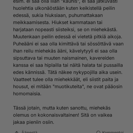
esim. ei saa olla liian "kaunis", ei saa jatkuvasti
huolehtia ulkonäöstään kuten keikistellä peilin
edessä, sukia hiuksiaan, puhumattakaan
meikkaamisesta. Hiukset kammataan tai
harjataan nopeasti siisteiksi, se on miehekästä.
Muutenkaan peilin edessä ei vietetä pitkiä aikoja.
Puheääni ei saa olla kimittävä tai sössöttävä vaan
ihan reilu miehekäs ääni, kävelytyyli ei saa olla
sipsuttava tai muuten naismainen, kavereiden
kanssa ei saa hiplailla tai näitä halata tai pussailla
edes kännissä. Tätä näkee nykypojilla aika usein.
Vaatteet tulee olla miehekkäät, eli siistit paita ja
housut, ei mitään "muotikuteita", ne ovat pääosin
homomaisia.
Tässä jotain, mutta kuten sanottu, miehekäs
olemus on kokonaisvaltainen! Sitä on vaikea
jakaa pieniin osiin.
Äänestä
Kommentoi