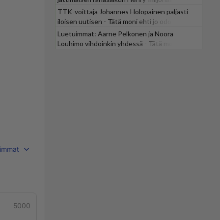
TTK-voittaja Johannes Holopainen paljasti
iloisen uutisen - Tätä moni ehti jo odottaa
Luetuimmat: Aarne Pelkonen ja Noora
Louhimo vihdoinkin yhdessä - Tätä moni jo
odotti
immat
5000