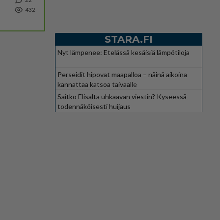
432
STARA.FI
Nyt lämpenee: Etelässä kesäisiä lämpötiloja
Perseidit hipovat maapalloa – näinä aikoina
kannattaa katsoa taivaalle
Saitko Elisalta uhkaavan viestin? Kyseessä
todennäköisesti huijaus