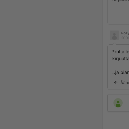
Rozy
2001
*ruttail
kirjuut
..ja pi
Ään