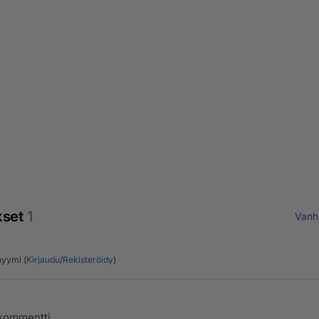
kset
1
Vanh
yymi (
Kirjaudu
/
Rekisteröidy
)