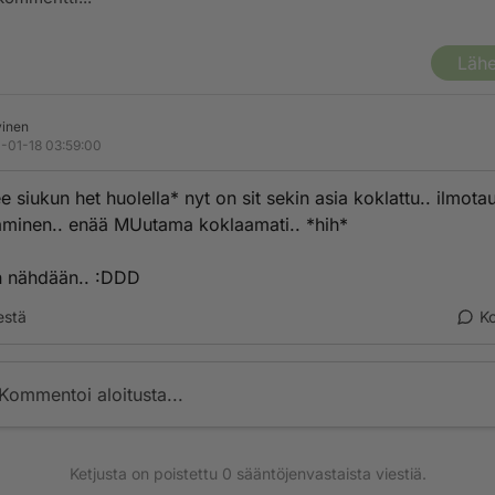
Lähe
inen
-01-18 03:59:00
ee siukun het huolella* nyt on sit sekin asia koklattu.. ilmotau
taminen.. enää MUutama koklaamati.. *hih*
an nähdään.. :DDD
estä
K
Kommentoi aloitusta...
Ketjusta on poistettu
0
sääntöjenvastaista viestiä.