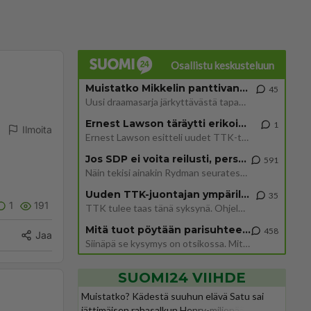
Osallistu keskusteluun
Muistatko Mikkelin panttivankidraaman?
45
Uusi draamasarja järkyttävästä tapauksesta on tulossa. Tositapahtumiin perustuva sarja ammentaa vuoden 1986 Mikkelin pan
Ernest Lawson täräytti erikoisen heiton TTK-lehdistötilaisuudessa: " Onko tässä tarkoituksena...?"
1
Ilmoita
Ernest Lawson esitteli uudet TTK-tähtioppilaat ja opettajat torstaina 6.8. lehdistölle. Tulevalla kaudella on yksi hausk
Jos SDP ei voita reilusti, persut kumoavat demokratian Suomesta
591
Näin tekisi ainakin Rydman seuratessaan idolinsa Trumpin mallia https://www.is.fi/politiikka/art-2000012187244.html
Uuden TTK-juontajan ympärillä epätietoisuus sakenee - Nyt MTV hämmentää soppaa
35
1
191
TTK tulee taas tänä syksynä. Ohjelman uudet tähtioppilaat julkistetaan torstaina 6. elokuuta klo 14 alkavassa lehdistö
Mitä tuot pöytään parisuhteessa?
458
Jaa
Siinäpä se kysymys on otsikossa. Mitäpä siis tuot/toisit pöytään parisuhteessa? Oletko mies vai nainen? Koetko sen mitä
SUOMI24 VIIHDE
Muistatko? Kädestä suuhun elävä Satu sai
jättimäisen rahasalkun Henry-miljonääriltä