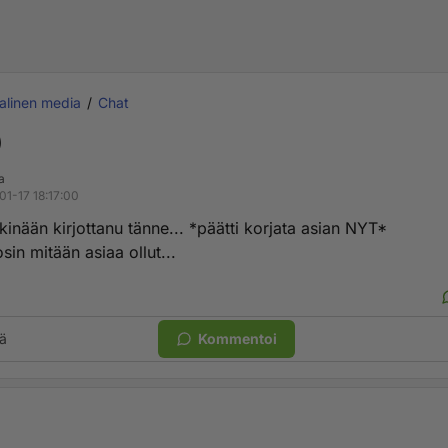
alinen media
Chat
)
a
01-17 18:17:00
inään kirjottanu tänne... *päätti korjata asian NYT*
osin mitään asiaa ollut...
ä
Kommentoi