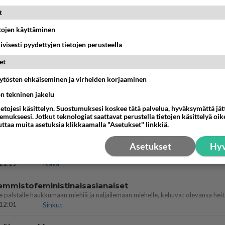
t
llut
etojen käyttäminen
illämme?
14:44
Ikävä
iivisesti pyydettyjen tietojen perusteella
köinen
et
 ?
äytösten ehkäiseminen ja virheiden korjaaminen
16:24
Ikävä
ön tekninen jakelu
öhän vielä minusta?
ietojesi käsittelyn. Suostumuksesi koskee tätä palvelua, hyväksymättä jä
mukseesi. Jotkut teknologiat saattavat perustella tietojen käsittelyä oike
07:42
Ikävä
uttaa muita asetuksia klikkaamalla "Asetukset" linkkiä.
a
Asetukset
Hyv
ihana. Tunsitko sen sähkön meidän välillä kun oltiin ihan låhekkäin? 👩‍❤️‍👩❤️😼
21:15
Ikävä
emmistofeministinaisasianaiset
12:01
Sinkut