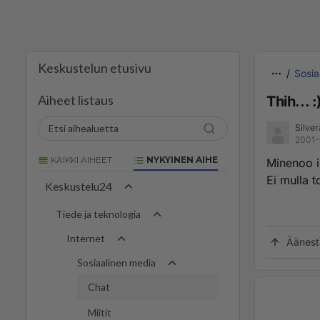
Keskustelun etusivu
Sosia
Aiheet listaus
Thih... :
Silver
2001-
KAIKKI AIHEET
NYKYINEN AIHE
Minenoo ik
Ei mulla t
Keskustelu24
Tiede ja teknologia
Internet
Äänest
Sosiaalinen media
Chat
Miitit