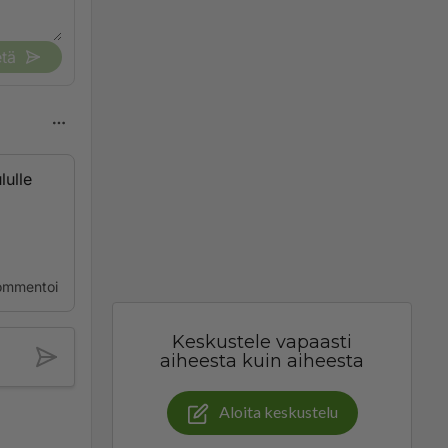
tä
lulle
ommentoi
Keskustele vapaasti
aiheesta kuin aiheesta
Aloita keskustelu