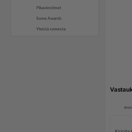
Pikaviestimet
Some Awards
Yleistä somesta
Vastau
Anon