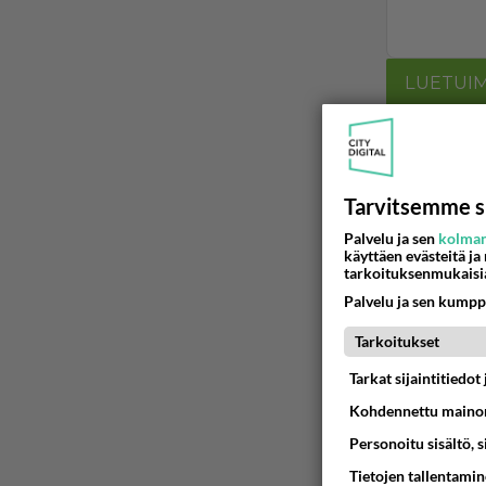
LUETUI
PÄIVÄ
VI
Jos SDP 
Tarvitsemme s
06.08.2026 
Palvelu ja sen
kolman
käyttäen evästeitä ja
Anteeksi
tarkoituksenmukaisi
Palvelu ja sen kumpp
06.08.2026 
Tarkoitukset
Tarkat sijaintitiedo
06.08.2026 
Kohdennettu mainon
Kuka melk
Personoitu sisältö, 
Tietojen tallentamine
06.08.2026 