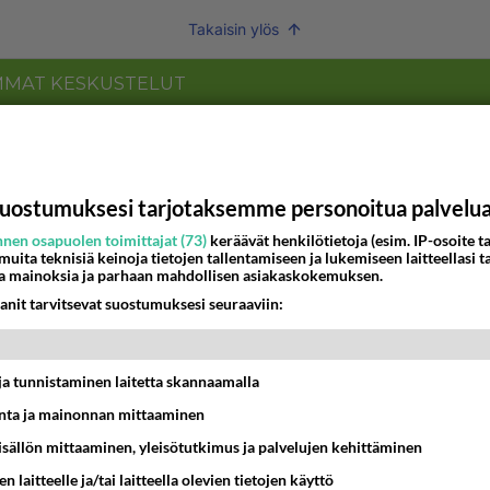
Takaisin ylös
MMAT KESKUSTELUT
IKKO
KUUKAUSI
ei voita reilusti, persut kumoavat demokratian Suomes
uostumuksesi tarjotaksemme personoitua palvelu
09:02
Maailman menoa
nen osapuolen toimittajat (73)
keräävät henkilötietoja (esim. IP-osoite ta
 muita teknisiä keinoja tietojen tallentamiseen ja lukemiseen laitteellasi t
 arkuuteni
a mainoksia ja parhaan mahdollisen asiakaskokemuksen.
anit tarvitsevat suostumuksesi seuraaviin:
16:54
Ikävä
Perussuomalaisten kannatus nousi rytinäll
t ja tunnistaminen laitetta skannaamalla
03:24
Maailman menoa
ta ja mainonnan mittaaminen
ein täysi-ikäinen hukkui?
sisällön mittaaminen, yleisötutkimus ja palvelujen kehittäminen
n laitteelle ja/tai laitteella olevien tietojen käyttö
20:09
Iisalmi