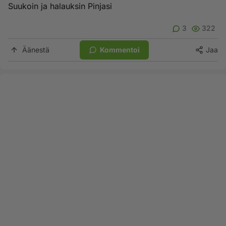
Suukoin ja halauksin Pinjasi
3
322
Äänestä
Kommentoi
Jaa