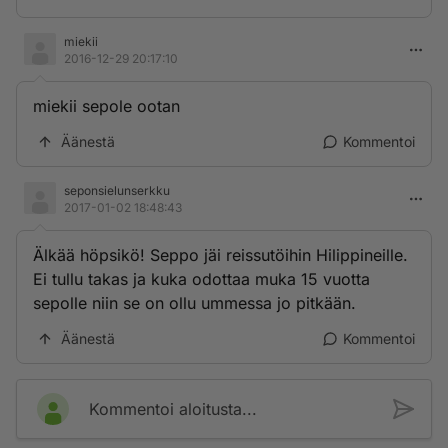
miekii
2016-12-29 20:17:10
miekii sepole ootan
Äänestä
Kommentoi
seponsielunserkku
2017-01-02 18:48:43
Älkää höpsikö! Seppo jäi reissutöihin Hilippineille.
Ei tullu takas ja kuka odottaa muka 15 vuotta
sepolle niin se on ollu ummessa jo pitkään.
Äänestä
Kommentoi
Kommentoi aloitusta...