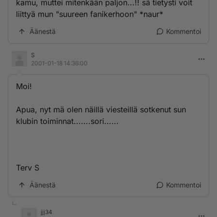
kamu, muttei mitenkään paljon...!! sä tietysti voit
liittyä mun "suureen fanikerhoon" *naur*
Äänestä
Kommentoi
S
2001-01-18 14:36:00
Moi!
Apua, nyt mä olen näillä viesteillä sotkenut sun
klubin toiminnat.......sori......
Terv S
Äänestä
Kommentoi
jjj34