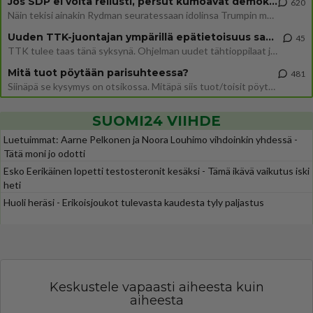
Jos SDP ei voita reilusti, persut kumoavat demokratian Suomesta
620
Näin tekisi ainakin Rydman seuratessaan idolinsa Trumpin mallia https://www.is.fi/politiikka/art-2000012187244.html
Uuden TTK-juontajan ympärillä epätietoisuus sakenee - Nyt MTV hämmentää soppaa
45
TTK tulee taas tänä syksynä. Ohjelman uudet tähtioppilaat julkistetaan torstaina 6. elokuuta klo 14 alkavassa lehdistö
Mitä tuot pöytään parisuhteessa?
481
Siinäpä se kysymys on otsikossa. Mitäpä siis tuot/toisit pöytään parisuhteessa? Oletko mies vai nainen? Koetko sen mitä
SUOMI24 VIIHDE
Luetuimmat: Aarne Pelkonen ja Noora Louhimo vihdoinkin yhdessä -
Tätä moni jo odotti
Esko Eerikäinen lopetti testosteronit kesäksi - Tämä ikävä vaikutus iski
heti
Huoli heräsi - Erikoisjoukot tulevasta kaudesta tyly paljastus
Keskustele vapaasti aiheesta kuin
aiheesta