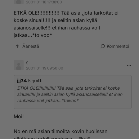
2001-01-18 17:38:00
ETKÄ OLE!!!!!!!!!!!!!! Tää asia ,jota tarkoitat ei
koske sinua!!!!!! ja selitin asian kyllä
asianosaiselle!!! et ihan rauhassa voit
jatkaa...*toivoo*
Äänestä
Kommentoi
S
2001-01-19 09:50:00
jjj34
kirjoitti:
ETKÄ OLE!!!!!!!!!!!!!! Tää asia ,jota tarkoitat ei koske
sinua!!!!!! ja selitin asian kyllä asianosaiselle!!! et ihan
rauhassa voit jatkaa...*toivoo*
Moi!
No en mä asian tiimoilta kovin huolissani
ollutkaan todellisuudessa....*kai*....