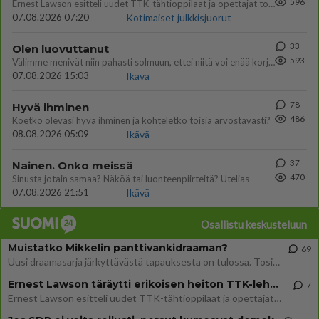
596
Ernest Lawson esitteli uudet TTK-tähtioppilaat ja opettajat torstaina 6.8. lehdistölle. Tulevalla kaudella on yksi hausk
07.08.2026 07:20
Kotimaiset julkkisjuorut
33
Olen luovuttanut
593
Välimme menivät niin pahasti solmuun, ettei niitä voi enää korjata. On aika jatkaa elämässä eteenpäin. Toivon sulle kaik
07.08.2026 15:03
Ikävä
78
Hyvä ihminen
486
Koetko olevasi hyvä ihminen ja kohteletko toisia arvostavasti?
08.08.2026 05:09
Ikävä
37
Nainen. Onko meissä
470
Sinusta jotain samaa? Näköä tai luonteenpiirteitä? Utelias
07.08.2026 21:51
Ikävä
Osallistu keskusteluun
Muistatko Mikkelin panttivankidraaman?
69
Uusi draamasarja järkyttävästä tapauksesta on tulossa. Tositapahtumiin perustuva sarja ammentaa vuoden 1986 Mikkelin pan
Ernest Lawson täräytti erikoisen heiton TTK-lehdistötilaisuudessa: " Onko tässä tarkoituksena...?"
7
Ernest Lawson esitteli uudet TTK-tähtioppilaat ja opettajat torstaina 6.8. lehdistölle. Tulevalla kaudella on yksi hausk