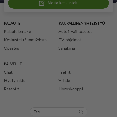
Aloita keskustelu
PALAUTE
KAUPALLINEN YHTEISTYÖ
Palautelomake
Auto1 Vaihtoautot
Keskustelu Suomi24:sta
TV-ohjelmat
Opastus
Sanakirja
PALVELUT
Chat
Treffit
Hyötylinkit
Viihde
Reseptit
Horoskooppi