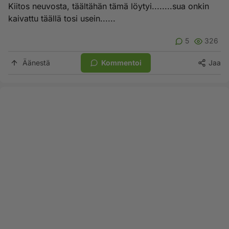
Kiitos neuvosta, täältähän tämä löytyi........sua onkin
kaivattu täällä tosi usein......
5
326
Äänestä
Kommentoi
Jaa