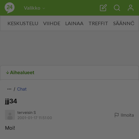
Valikko
KESKUSTELU
VIIHDE
LAINAA
TREFFIT
SÄÄNNÖT
Aihealueet
Chat
jjj34
terveisin S
Ilmoita
2001-01-17 11:51:00
Moi!