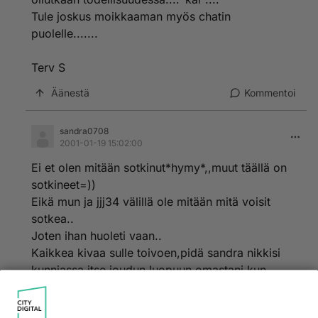
Tule joskus moikkaaman myös chatin
puolelle.......
Terv S
Äänestä
Kommentoi
sandra0708
2001-01-19 15:02:00
Ei et olen mitään sotkinut*hymy*,,muut täällä on
sotkineet=))
Eikä mun ja jjj34 välillä ole mitään mitä voisit
sotkea..
Joten ihan huoleti vaan..
Kaikkea kivaa sulle toivoen,pidä sandra nikkisi
kunniassa itse joudun luopuun omastani kun
täällä liikkuu niih pal tyhmää ja lapsellista
huutelijaa..