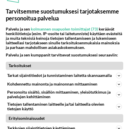
Hymytään jos tavataan..*vilk*
Tarvitsemme suostumuksesi tarjotaksemme
personoitua palvelua
Äänestä
Kommentoi
Palvelu ja sen
kolmannen osapuolen toimittajat (73)
keräävät
henkilötietoja (esim. IP-osoite tai laitetunniste) käyttäen evästeitä
ja muita teknisiä keinoja tietojen tallentamiseen ja lukemiseen
Kommentoi aloitusta...
laitteellasi tarjotakseen sinulle tarkoituksenmukaisia mainoksia
ja parhaan mahdollisen asiakaskokemuksen.
Palvelu ja sen kumppanit tarvitsevat suostumuksesi seuraaviin:
Ketjusta on poistettu
0
sääntöjenvastaista viestiä.
Tarkoitukset
Takaisin ylös
Tarkat sijaintitiedot ja tunnistaminen laitetta skannaamalla
Kohdennettu mainonta ja mainonnan mittaaminen
LUETUIMMAT KESKUSTELUT
Personoitu sisältö, sisällön mittaaminen, yleisötutkimus ja
palvelujen kehittäminen
PÄIVÄ
VIIKKO
KUUKAUSI
Tietojen tallentaminen laitteelle ja/tai laitteella olevien
tietojen käyttö
54
kenen näköinen
950
kaivattusi on ?
Erityisominaisuudet
07.08.2026 16:24
Ikävä
Tarkkojen sijaintitietojen käyttäminen