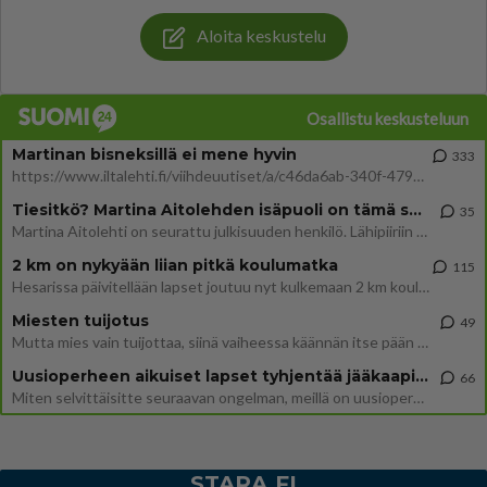
Aloita keskustelu
Osallistu keskusteluun
Martinan bisneksillä ei mene hyvin
333
https://www.iltalehti.fi/viihdeuutiset/a/c46da6ab-340f-4790-aaa7-0865eed2336 Yrityksen konkurssihakemus on tullut kärä
Tiesitkö? Martina Aitolehden isäpuoli on tämä suosittu laulaja
35
Martina Aitolehti on seurattu julkisuuden henkilö. Lähipiiriin mahtuu muitakin tunnettuja henkilöitä. Tiesitkö, että Ma
2 km on nykyään liian pitkä koulumatka
115
Hesarissa päivitellään lapset joutuu nyt kulkemaan 2 km kouluun jösses. Ruostefillarilla tuo matka menee vaikka miten äk
Miesten tuijotus
49
Mutta mies vain tuijottaa, siinä vaiheessa käännän itse pään pois. Mikä juttu? Yleensä jos joku tuijottaa tai katsoo, hä
Uusioperheen aikuiset lapset tyhjentää jääkaapin käydessään
66
Miten selvittäisitte seuraavan ongelman, meillä on uusioperhe, minulla teini-ikäiset lapset ja puolisolla aikuiset, jotk
STARA.FI