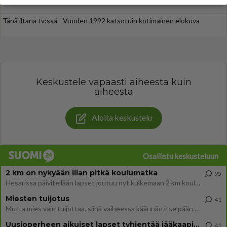
Tänä iltana tv:ssä - Vuoden 1992 katsotuin kotimainen elokuva
Keskustele vapaasti aiheesta kuin
aiheesta
Aloita keskustelu
Osallistu keskusteluun
2 km on nykyään liian pitkä koulumatka
95
Hesarissa päivitellään lapset joutuu nyt kulkemaan 2 km kouluun jösses. Ruostefillarilla tuo matka menee vaikka miten äk
Miesten tuijotus
41
Mutta mies vain tuijottaa, siinä vaiheessa käännän itse pään pois. Mikä juttu? Yleensä jos joku tuijottaa tai katsoo, hä
Uusioperheen aikuiset lapset tyhjentää jääkaapin käydessään
41