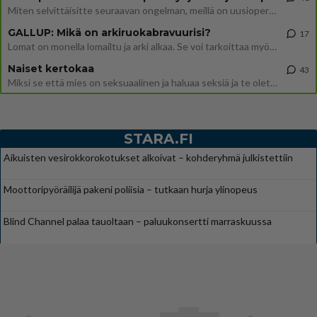
Miten selvittäisitte seuraavan ongelman, meillä on uusioperhe, minulla teini-ikäiset lapset ja puolisolla aikuiset, jotk
GALLUP: Mikä on arkiruokabravuurisi?
17
Lomat on monella lomailtu ja arki alkaa. Se voi tarkoittaa myös sitä, että grillailut on grillattu ja palataan arjen ruo
Naiset kertokaa
43
Miksi se että mies on seksuaalinen ja haluaa seksiä ja te olette hänen mielestänne haluttava on vastenmielistä? Mikä sii
STARA.FI
Aikuisten vesirokkorokotukset alkoivat – kohderyhmä julkistettiin
Moottoripyöräilijä pakeni poliisia – tutkaan hurja ylinopeus
Blind Channel palaa tauoltaan – paluukonsertti marraskuussa