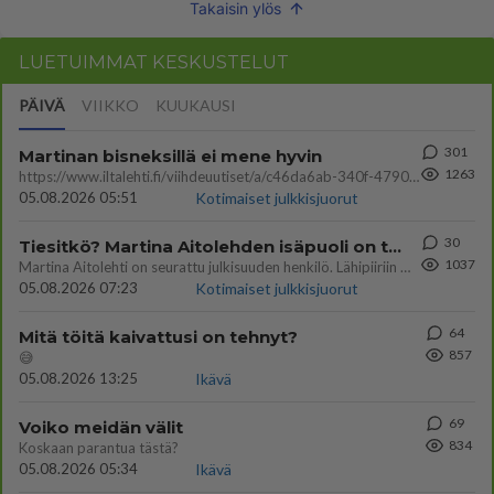
Takaisin ylös
LUETUIMMAT KESKUSTELUT
PÄIVÄ
VIIKKO
KUUKAUSI
301
Martinan bisneksillä ei mene hyvin
1263
https://www.iltalehti.fi/viihdeuutiset/a/c46da6ab-340f-4790-aaa7-0865eed2336 Yrityksen konkurssihakemus on tullut kärä
05.08.2026 05:51
Kotimaiset julkkisjuorut
30
Tiesitkö? Martina Aitolehden isäpuoli on tämä suosittu laulaja
1037
Martina Aitolehti on seurattu julkisuuden henkilö. Lähipiiriin mahtuu muitakin tunnettuja henkilöitä. Tiesitkö, että Ma
05.08.2026 07:23
Kotimaiset julkkisjuorut
64
Mitä töitä kaivattusi on tehnyt?
857
😅
05.08.2026 13:25
Ikävä
69
Voiko meidän välit
834
Koskaan parantua tästä?
05.08.2026 05:34
Ikävä