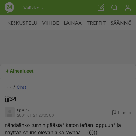
Valikko
KESKUSTELU
VIIHDE
LAINAA
TREFFIT
SÄÄNNÖT
Aihealueet
Chat
jjj34
tipsu77
Ilmoita
2001-01-24 23:05:00
nähdäänkö tunnin päästä? katon leffan loppuun? ja
näyttää seuris olevan aika täynnä... :)))))