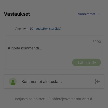
Vastaukset
Vanhimmat
Anonyymi (
Kirjaudu
/
Rekisteröidy
)
5000
Lähetä
Kommentoi aloitusta...
Ketjusta on poistettu
0
sääntöjenvastaista viestiä.