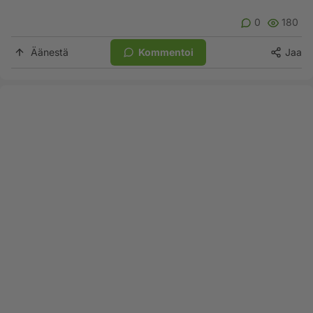
0
180
Äänestä
Kommentoi
Jaa