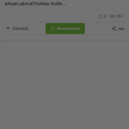
aikaan,about?mailaa mulle...
0
287
Äänestä
Kommentoi
Jaa