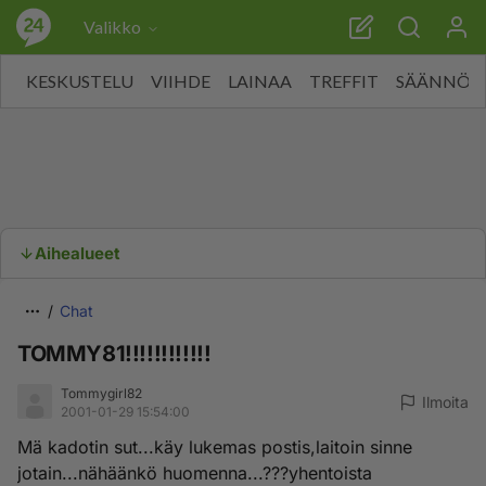
Valikko
KESKUSTELU
VIIHDE
LAINAA
TREFFIT
SÄÄNNÖT
Aihealueet
Chat
TOMMY81!!!!!!!!!!!!
Tommygirl82
Ilmoita
2001-01-29 15:54:00
Mä kadotin sut...käy lukemas postis,laitoin sinne
jotain...nähäänkö huomenna...???yhentoista