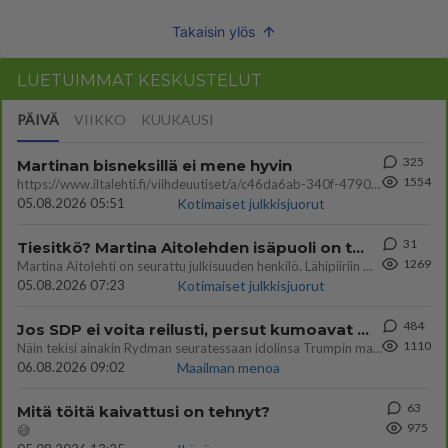
Takaisin ylös
LUETUIMMAT KESKUSTELUT
PÄIVÄ
VIIKKO
KUUKAUSI
325
Martinan bisneksillä ei mene hyvin
1554
https://www.iltalehti.fi/viihdeuutiset/a/c46da6ab-340f-4790-aaa7-0865eed2336 Yrityksen konkurssihakemus on tullut kärä
05.08.2026 05:51
Kotimaiset julkkisjuorut
31
Tiesitkö? Martina Aitolehden isäpuoli on tämä suosittu laulaja
1269
Martina Aitolehti on seurattu julkisuuden henkilö. Lähipiiriin mahtuu muitakin tunnettuja henkilöitä. Tiesitkö, että Ma
05.08.2026 07:23
Kotimaiset julkkisjuorut
484
Jos SDP ei voita reilusti, persut kumoavat demokratian Suomesta
1110
Näin tekisi ainakin Rydman seuratessaan idolinsa Trumpin mallia https://www.is.fi/politiikka/art-2000012187244.html
06.08.2026 09:02
Maailman menoa
63
Mitä töitä kaivattusi on tehnyt?
975
😅