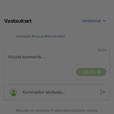
Vastaukset
Vanhimmat
Anonyymi (
Kirjaudu
/
Rekisteröidy
)
5000
Lähetä
Kommentoi aloitusta...
Ketjusta on poistettu
0
sääntöjenvastaista viestiä.