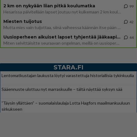
2 km on nykyään liian pitkä koulumatka
99
Hesarissa päivitellään lapset joutuu nyt kulkemaan 2 km kouluun jösses. Ruostefillarilla tuo matka menee vaikka miten äk
Miesten tuijotus
42
Mutta mies vain tuijottaa, siinä vaiheessa käännän itse pään pois. Mikä juttu? Yleensä jos joku tuijottaa tai katsoo, hä
Uusioperheen aikuiset lapset tyhjentää jääkaapin käydessään
44
Miten selvittäisitte seuraavan ongelman, meillä on uusioperhe, minulla teini-ikäiset lapset ja puolisolla aikuiset, jotk
STARA.FI
Lentomatkustajan laukusta löytyi varastettuja historiallisia tykinkuulia
Sääennuste ulottuu nyt marraskuulle – tältä näyttää syksyn sää
”Täysin yllättäen” – suomalaislaulaja Lotta Hagfors maailmankuuluun
sirkukseen