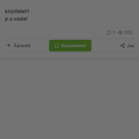
kirjoitele!!!
p.s.vasta!
1
302
Äänestä
Kommentoi
Jaa