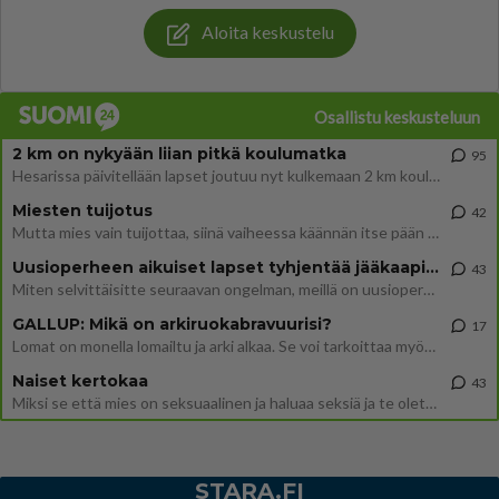
Aloita keskustelu
Osallistu keskusteluun
2 km on nykyään liian pitkä koulumatka
95
Hesarissa päivitellään lapset joutuu nyt kulkemaan 2 km kouluun jösses. Ruostefillarilla tuo matka menee vaikka miten äk
Miesten tuijotus
42
Mutta mies vain tuijottaa, siinä vaiheessa käännän itse pään pois. Mikä juttu? Yleensä jos joku tuijottaa tai katsoo, hä
Uusioperheen aikuiset lapset tyhjentää jääkaapin käydessään
43
Miten selvittäisitte seuraavan ongelman, meillä on uusioperhe, minulla teini-ikäiset lapset ja puolisolla aikuiset, jotk
GALLUP: Mikä on arkiruokabravuurisi?
17
Lomat on monella lomailtu ja arki alkaa. Se voi tarkoittaa myös sitä, että grillailut on grillattu ja palataan arjen ruo
Naiset kertokaa
43
Miksi se että mies on seksuaalinen ja haluaa seksiä ja te olette hänen mielestänne haluttava on vastenmielistä? Mikä sii
STARA.FI