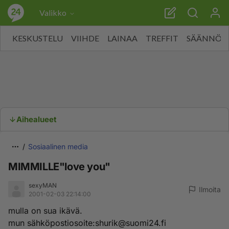
Valikko
KESKUSTELU
VIIHDE
LAINAA
TREFFIT
SÄÄNNÖT
Aihealueet
Sosiaalinen media
MIMMILLE"love you"
sexyMAN
Ilmoita
2001-02-03 22:14:00
mulla on sua ikävä.
mun sähköpostiosoite:
shurik@suomi24.fi