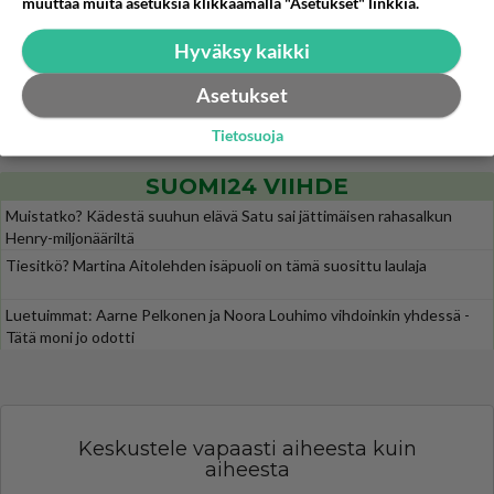
muuttaa muita asetuksia klikkaamalla "Asetukset" linkkiä.
Siinäpä se kysymys on otsikossa. Mitäpä siis tuot/toisit pöytään parisuhteessa? Oletko mies vai nainen? Koetko sen mitä
Hyväksy kaikki
Martinan bisneksillä ei mene hyvin
303
https://www.iltalehti.fi/viihdeuutiset/a/c46da6ab-340f-4790-aaa7-0865eed2336 Yrityksen konkurssihakemus on tullut kärä
Asetukset
Tiesitkö? Martina Aitolehden isäpuoli on tämä suosittu laulaja
30
Martina Aitolehti on seurattu julkisuuden henkilö. Lähipiiriin mahtuu muitakin tunnettuja henkilöitä. Tiesitkö, että Ma
Tietosuoja
SUOMI24 VIIHDE
Muistatko? Kädestä suuhun elävä Satu sai jättimäisen rahasalkun
Henry-miljonääriltä
Tiesitkö? Martina Aitolehden isäpuoli on tämä suosittu laulaja
Luetuimmat: Aarne Pelkonen ja Noora Louhimo vihdoinkin yhdessä -
Tätä moni jo odotti
Keskustele vapaasti aiheesta kuin
aiheesta