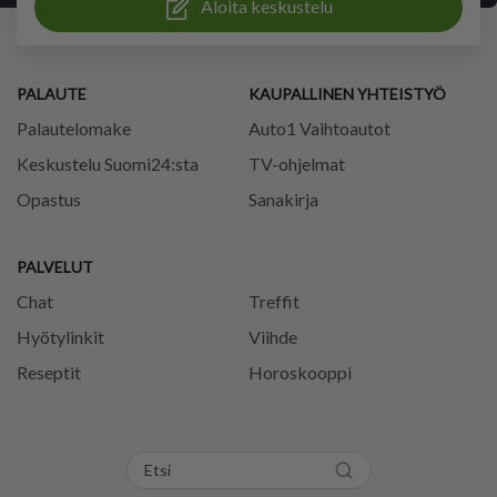
Aloita keskustelu
PALAUTE
KAUPALLINEN YHTEISTYÖ
Palautelomake
Auto1 Vaihtoautot
Keskustelu Suomi24:sta
TV-ohjelmat
Opastus
Sanakirja
PALVELUT
Chat
Treffit
Hyötylinkit
Viihde
Reseptit
Horoskooppi