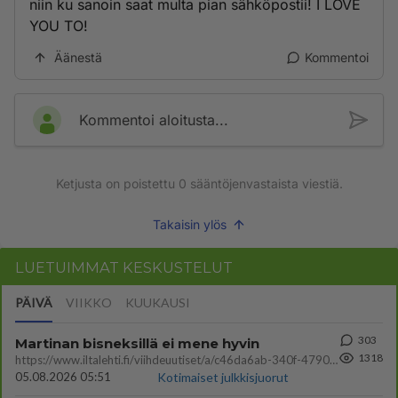
niin ku sanoin saat multa pian sähköpostii! I LOVE
YOU TO!
Äänestä
Kommentoi
Kommentoi aloitusta...
Ketjusta on poistettu
0
sääntöjenvastaista viestiä.
Takaisin ylös
LUETUIMMAT KESKUSTELUT
PÄIVÄ
VIIKKO
KUUKAUSI
303
Martinan bisneksillä ei mene hyvin
1318
https://www.iltalehti.fi/viihdeuutiset/a/c46da6ab-340f-4790-aaa7-0865eed2336 Yrityksen konkurssihakemus on tullut kärä
05.08.2026 05:51
Kotimaiset julkkisjuorut