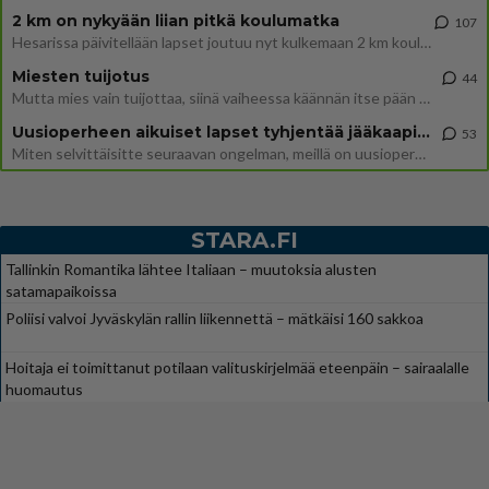
2 km on nykyään liian pitkä koulumatka
107
Hesarissa päivitellään lapset joutuu nyt kulkemaan 2 km kouluun jösses. Ruostefillarilla tuo matka menee vaikka miten äk
Miesten tuijotus
44
Mutta mies vain tuijottaa, siinä vaiheessa käännän itse pään pois. Mikä juttu? Yleensä jos joku tuijottaa tai katsoo, hä
Uusioperheen aikuiset lapset tyhjentää jääkaapin käydessään
53
Miten selvittäisitte seuraavan ongelman, meillä on uusioperhe, minulla teini-ikäiset lapset ja puolisolla aikuiset, jotk
STARA.FI
Tallinkin Romantika lähtee Italiaan – muutoksia alusten
satamapaikoissa
Poliisi valvoi Jyväskylän rallin liikennettä – mätkäisi 160 sakkoa
Hoitaja ei toimittanut potilaan valituskirjelmää eteenpäin – sairaalalle
huomautus