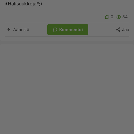
*Halisuukkoja*;)
0
84
Äänestä
Kommentoi
Jaa