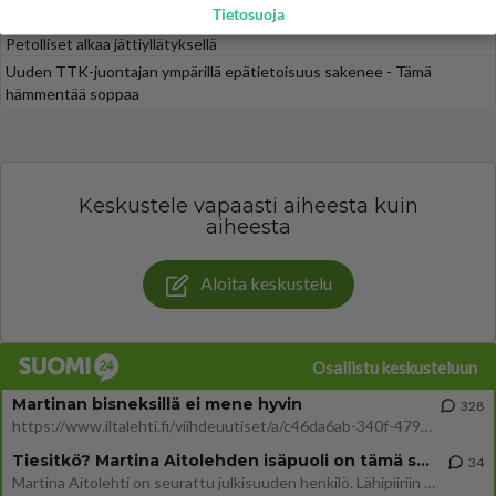
Tietosuoja
Olisitko uskonut, että nämä julkkikset lähtevät suosikkisarjaan?
Petolliset alkaa jättiyllätyksellä
Uuden TTK-juontajan ympärillä epätietoisuus sakenee - Tämä
hämmentää soppaa
Keskustele vapaasti aiheesta kuin
aiheesta
Aloita keskustelu
Osallistu keskusteluun
Martinan bisneksillä ei mene hyvin
328
https://www.iltalehti.fi/viihdeuutiset/a/c46da6ab-340f-4790-aaa7-0865eed2336 Yrityksen konkurssihakemus on tullut kärä
Tiesitkö? Martina Aitolehden isäpuoli on tämä suosittu laulaja
34
Martina Aitolehti on seurattu julkisuuden henkilö. Lähipiiriin mahtuu muitakin tunnettuja henkilöitä. Tiesitkö, että Ma