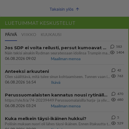
Takaisin ylös
LUETUIMMAT KESKUSTELUT
PÄIVÄ
VIIKKO
KUUKAUSI
583
Jos SDP ei voita reilusti, persut kumoavat demokratian Suomesta
1404
Näin tekisi ainakin Rydman seuratessaan idolinsa Trumpin mallia https://www.is.fi/politiikka/art-2000012187244.html
06.08.2026 09:02
Maailman menoa
42
Anteeksi arkuuteni
763
Olen säälittävä, mitä tulee sinun kohtaamiseen. Tunnen vaan itseni todella epävarmaksi sun kanssa. Jos minun olisi pitän
06.08.2026 16:54
Ikävä
470
Perussuomalaisten kannatus nousi rytinällä Ylen tänään julkaisemassa tuoreimmassa gallup-kyselyssä.
680
https://yle.fi/a/74-20239449 Perussuomalaisilla hurja- ja ylivoimaisesti suurin nousu tässä uudessa Ylen gallupissa. Kyl
06.08.2026 03:24
Maailman menoa
5
Kuka melkein täysi-ikäinen hukkui?
529
Poliisin mukaan nuori oli lähes täysi-ikäinen. Ennen iltakuutta tulleen ilmoituksen mukaan ihminen oli joutunut mahdoll