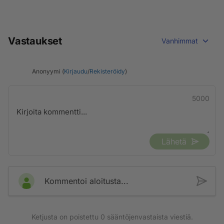
Vastaukset
Vanhimmat
Anonyymi (
Kirjaudu
/
Rekisteröidy
)
5000
Lähetä
Kommentoi aloitusta...
Ketjusta on poistettu
0
sääntöjenvastaista viestiä.