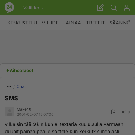
Valikko
KESKUSTELU
VIIHDE
LAINAA
TREFFIT
SÄÄNNÖT
Aihealueet
Chat
SMS
Make40
Ilmoita
2001-02-07 19:07:00
vilkaisin täältäkin kun ei textaria kuulu.sulla varmaan
duunit painaa päälle.soittele kun kerkiit? siihen asti