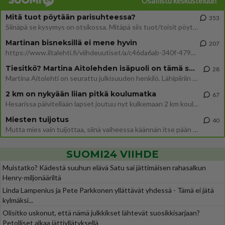
Osallistu keskusteluun
Mitä tuot pöytään parisuhteessa?
353
Siinäpä se kysymys on otsikossa. Mitäpä siis tuot/toisit pöytään parisuhteessa? Oletko mies vai nainen? Koetko sen mitä
Martinan bisneksillä ei mene hyvin
207
https://www.iltalehti.fi/viihdeuutiset/a/c46da6ab-340f-4790-aaa7-0865eed2336 Yrityksen konkurssihakemus on tullut kärä
Tiesitkö? Martina Aitolehden isäpuoli on tämä suosittu laulaja
28
Martina Aitolehti on seurattu julkisuuden henkilö. Lähipiiriin mahtuu muitakin tunnettuja henkilöitä. Tiesitkö, että Ma
2 km on nykyään liian pitkä koulumatka
67
Hesarissa päivitellään lapset joutuu nyt kulkemaan 2 km kouluun jösses. Ruostefillarilla tuo matka menee vaikka miten äk
Miesten tuijotus
40
Mutta mies vain tuijottaa, siinä vaiheessa käännän itse pään pois. Mikä juttu? Yleensä jos joku tuijottaa tai katsoo, hä
SUOMI24 VIIHDE
Muistatko? Kädestä suuhun elävä Satu sai jättimäisen rahasalkun
Henry-miljonääriltä
Linda Lampenius ja Pete Parkkonen yllättävät yhdessä - Tämä ei jätä
kylmäksi...
Olisitko uskonut, että nämä julkkikset lähtevät suosikkisarjaan?
Petolliset alkaa jättiyllätyksellä