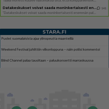
Täällä monesti kuulee vaatimuksia siitä, että kumppaniehdokkaalla ei saisi olla lemmikkejä, lapsia, kavereita, eksiä, su
Datakeskukset voivat saada moninkertaisesti enemmän palautuksia kuin mitä ne maksavat veroja
141
”Datakeskukset voivat saada moninkertaisesti enemmän palautuksia kuin mitä ne maksavat veroja”, sanoo professori Jussi K
STARA.FI
Puolet suomalaisista ajaa ylinopeutta maanteillä
Weekend Festival juhlittiin viikonloppuna – näin poliisi kommentoi
Blind Channel palaa tauoltaan – paluukonsertti marraskuussa