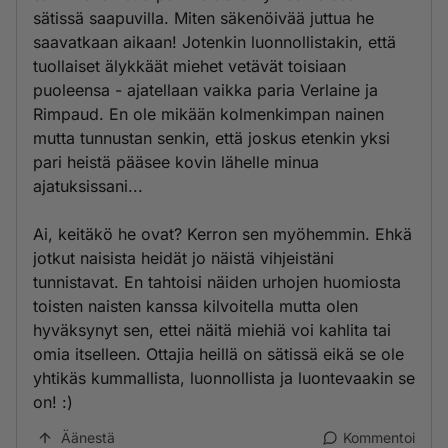
sätissä saapuvilla. Miten säkenöivää juttua he
saavatkaan aikaan! Jotenkin luonnollistakin, että
tuollaiset älykkäät miehet vetävät toisiaan
puoleensa - ajatellaan vaikka paria Verlaine ja
Rimpaud. En ole mikään kolmenkimpan nainen
mutta tunnustan senkin, että joskus etenkin yksi
pari heistä pääsee kovin lähelle minua
ajatuksissani...
Ai, keitäkö he ovat? Kerron sen myöhemmin. Ehkä
jotkut naisista heidät jo näistä vihjeistäni
tunnistavat. En tahtoisi näiden urhojen huomiosta
toisten naisten kanssa kilvoitella mutta olen
hyväksynyt sen, ettei näitä miehiä voi kahlita tai
omia itselleen. Ottajia heillä on sätissä eikä se ole
yhtikäs kummallista, luonnollista ja luontevaakin se
on! :)
Äänestä
Kommentoi