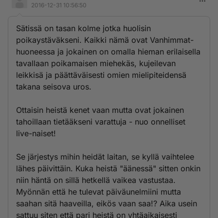
2016-12-31 10:56:50
Sätissä on tasan kolme jotka huolisin
poikaystäväkseni. Kaikki nämä ovat Vanhimmat-
huoneessa ja jokainen on omalla hieman erilaisella
tavallaan poikamaisen miehekäs, kujeilevan
leikkisä ja päättäväisesti omien mielipiteidensä
takana seisova uros.
Ottaisin heistä kenet vaan mutta ovat jokainen
tahoillaan tietääkseni varattuja - nuo onnelliset
live-naiset!
Se järjestys mihin heidät laitan, se kyllä vaihtelee
lähes päivittäin. Kuka heistä "äänessä" sitten onkin
niin häntä on sillä hetkellä vaikea vastustaa.
Myönnän että he tulevat päiväunelmiini mutta
saahan sitä haaveilla, eikös vaan saa!? Aika usein
sattuu siten että pari heistä on yhtäaikaisesti