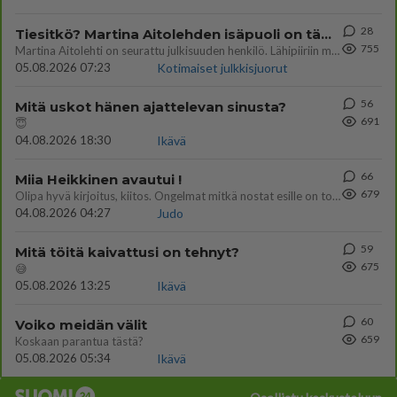
28
Tiesitkö? Martina Aitolehden isäpuoli on tämä suosittu laulaja
755
Martina Aitolehti on seurattu julkisuuden henkilö. Lähipiiriin mahtuu muitakin tunnettuja henkilöitä. Tiesitkö, että Ma
05.08.2026 07:23
Kotimaiset julkkisjuorut
56
Mitä uskot hänen ajattelevan sinusta?
691
😇
04.08.2026 18:30
Ikävä
66
Miia Heikkinen avautui !
679
Olipa hyvä kirjoitus, kiitos. Ongelmat mitkä nostat esille on todellisia ja tämä ylimielisyys totta ja se näkyy kaikessa
04.08.2026 04:27
Judo
59
Mitä töitä kaivattusi on tehnyt?
675
😅
05.08.2026 13:25
Ikävä
60
Voiko meidän välit
659
Koskaan parantua tästä?
05.08.2026 05:34
Ikävä