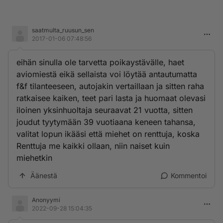
saatmulta_ruusun_sen
2017-01-06 07:48:56
eihän sinulla ole tarvetta poikaystävälle, haet
aviomiestä eikä sellaista voi löytää antautumatta
f&f tilanteeseen, autojakin vertaillaan ja sitten raha
ratkaisee kaiken, teet pari lasta ja huomaat olevasi
iloinen yksinhuoltaja seuraavat 21 vuotta, sitten
joudut tyytymään 39 vuotiaana keneen tahansa,
valitat lopun ikääsi että miehet on renttuja, koska
Renttuja me kaikki ollaan, niin naiset kuin
miehetkin
Äänestä
Kommentoi
Anonyymi
2022-09-28 15:04:35