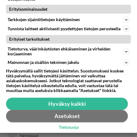
Äänestä
Kommentoi
Erityisominaisuudet
Haaveilija.Krista
Tarkkojen sijaintitietojen käyttäminen
2017-01-03 18:04:59
Tunnista laitteet aktiivisesti pyydettyjen tietojen perusteella
Kuinkahan moni meidän sätti-poitsuja
Erityiset tarkoitukset
fanittaakaan?Joskus siellä huoneessa tulee
Tietoturva, väärinkäytösten ehkäiseminen ja virheiden
sellanen vähä toivoton olo kun tajuaa ettei oo
korjaaminen
mitään mahkuja päästä juttelemaan kenenkään
Mainonnan ja sisällön tekninen jakelu
mainituista kanssa. Mut sitten joskus kun on siellä
Hyväksymällä sallit tietojesi käsittelyn. Suostumuksesi koskee
ihan aamusta kun esim mulkkis tulee aamukahville
tätä palvelua, hyväksymättä jättäminen voi vaikuttaa
ja juttelee jotain mullekin kun ei oo niin sitä
asiakaskokemukseesi. Jotkut teknologiat saattavat perustella
tietojen käsittelyä oikeutetulla edulla, voit vastustaa tätä tai
tungostakaan niin tulee kyllä ihan sellanen
muuttaa muita asetuksia klikkaamalla "Asetukset" linkkiä.
erityinen olo! Jotenkin vaan on kiva kuulla niitä
Hervannan kuulumisia ja aikuisen miehen varmaa
Hyväksy kaikki
otetta maailman ja Suomen ja sätinkin asioista.
Asetukset
Äänestä
Kommentoi
Tietosuoja
Härreguud