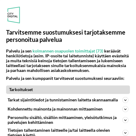
2017-01-03 18:27:36
SättiPirkko1
kirjoitti:
Tohon vielä IsiPapsukka ja lista olisi töydellinen
Tarvitsemme suostumuksesi tarjotaksemme
Q...
personoitua palvelua
J...
I...
Palvelu ja sen
kolmannen osapuolen toimittajat (73)
keräävät
henkilötietoja (esim. IP-osoite tai laitetunniste) käyttäen evästeitä
L...
ja muita teknisiä keinoja tietojen tallentamiseen ja lukemiseen
laitteellasi tarjotakseen sinulle tarkoituksenmukaisia mainoksia
ja parhaan mahdollisen asiakaskokemuksen.
TASAN NELJÄ! KAIKKI SAMASSA
Palvelu ja sen kumppanit tarvitsevat suostumuksesi seuraaviin:
PAKETISSA!?!?!?!
Tarkoitukset
Äänestä
Kommentoi
Tarkat sijaintitiedot ja tunnistaminen laitetta skannaamalla
Nippeli10
Kohdennettu mainonta ja mainonnan mittaaminen
2017-01-03 11:25:39
Personoitu sisältö, sisällön mittaaminen, yleisötutkimus ja
palvelujen kehittäminen
Anna olla ja tuu tänne!
Tietojen tallentaminen laitteelle ja/tai laitteella olevien
tietojen käyttö