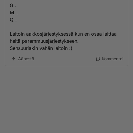
G...
M...
Q...
Laitoin aakkosjärjestyksessä kun en osaa laittaa
heitä paremmuusjärjestykseen.
Sensuuriakin vähän laitoin :)
Äänestä
Kommentoi