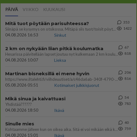
PÄIVÄ
VIIKKO
KUUKAUSI
353
Mitä tuot pöytään parisuhteessa?
1422
Siinäpä se kysymys on otsikossa. Mitäpä siis tuot/toisit pöytään parisuhteessa? Oletko mies vai nainen? Koetko sen mitä
04.08.2026 16:53
Sinkut
67
2 km on nykyään liian pitkä koulumatka
818
Hesarissa päivitellään lapset joutuu nyt kulkemaan 2 km kouluun jösses. Ruostefillarilla tuo matka menee vaikka miten äk
04.08.2026 10:07
Lieksa
206
Martinan bisneksillä ei mene hyvin
816
https://www.iltalehti.fi/viihdeuutiset/a/c46da6ab-340f-4790-aaa7-0865eed2336 Yrityksen konkurssihakemus on tullut kärä
05.08.2026 05:51
Kotimaiset julkkisjuorut
54
Mikä sinua ja kaivattuasi
783
Yhdistää??????
04.08.2026 18:50
Ikävä
40
Sinulle mies
759
Kohtaamme jälleen kun on oikea aika. Sitä ei voi mikään eikä kukaan estää <3 <3
04.08.2026 15:01
Ikävä