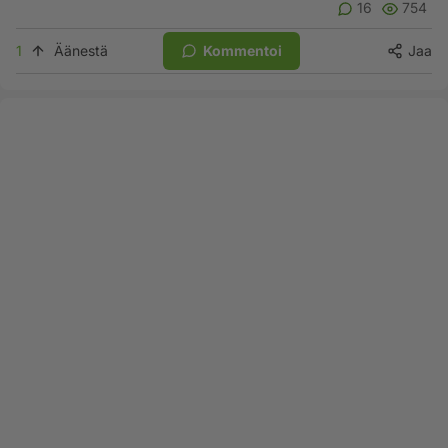
16
754
1
Äänestä
Kommentoi
Jaa