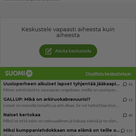
Keskustele vapaasti aiheesta kuin
aiheesta
Aloita keskustelu
Osallistu keskusteluun
Uusioperheen aikuiset lapset tyhjentää jääkaapin käydessään
41
Miten selvittäisitte seuraavan ongelman, meillä on uusioperhe, minulla teini-ikäiset lapset ja puolisolla aikuiset, jotk
GALLUP: Mikä on arkiruokabravuurisi?
11
Lomat on monella lomailtu ja arki alkaa. Se voi tarkoittaa myös sitä, että grillailut on grillattu ja palataan arjen ruo
Naiset kertokaa
43
Miksi se että mies on seksuaalinen ja haluaa seksiä ja te olette hänen mielestänne haluttava on vastenmielistä? Mikä sii
Miksi kumppaniehdokkaan oma elämä on teille ongelma?
515