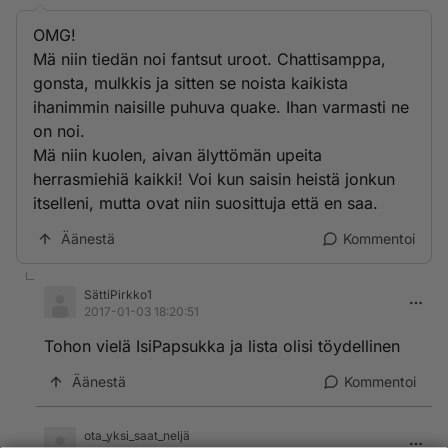
OMG!
Mä niin tiedän noi fantsut uroot. Chattisamppa,
gonsta, mulkkis ja sitten se noista kaikista
ihanimmin naisille puhuva quake. Ihan varmasti ne
on noi.
Mä niin kuolen, aivan älyttömän upeita
herrasmiehiä kaikki! Voi kun saisin heistä jonkun
itselleni, mutta ovat niin suosittuja että en saa.
Äänestä
Kommentoi
SättiPirkko1
2017-01-03 18:20:51
Tohon vielä IsiPapsukka ja lista olisi töydellinen
Äänestä
Kommentoi
ota_yksi_saat_neljä