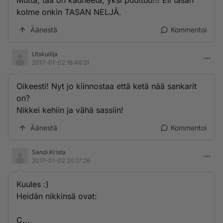
Mutta, tää on kauheeta, yksi puuttuu!!! Eli tasan
kolme onkin TASAN NELJÄ.
Äänestä
Kommentoi
Utskuilija
2017-01-02 18:46:31
Oikeesti! Nyt jo kiinnostaa että ketä nää sankarit
on?
Nikkei kehiin ja vähä sassiin!
Äänestä
Kommentoi
Sanoi.Krista
2017-01-02 20:17:26
Kuules :)
Heidän nikkinsä ovat:
C...