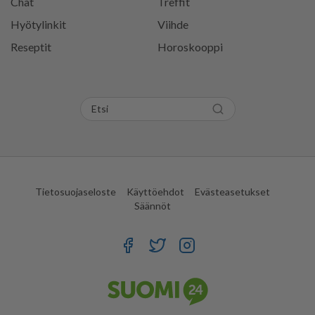
Chat
Treffit
Hyötylinkit
Viihde
Reseptit
Horoskooppi
Tietosuojaseloste
Käyttöehdot
Evästeasetukset
Säännöt