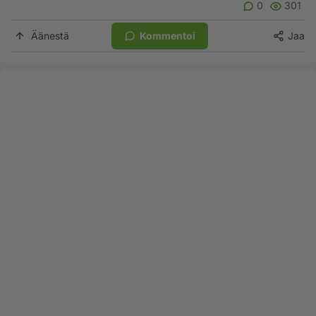
0
301
Äänestä
Kommentoi
Jaa