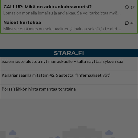
GALLUP: Mikä on arkiruokabravuurisi?
17
Lomat on monella lomailtu ja arki alkaa. Se voi tarkoittaa myös sitä, että grillailut on grillattu ja palataan arjen ruo
Naiset kertokaa
43
Miksi se että mies on seksuaalinen ja haluaa seksiä ja te olette hänen mielestänne haluttava on vastenmielistä? Mikä sii
STARA.FI
Sääennuste ulottuu nyt marraskuulle – tältä näyttää syksyn sää
Kanariansaarilla mitattiin 42,6 astetta: ”Infernaaliset yöt”
Pörssisähkön hinta romahtaa torstaina