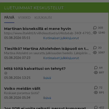
LUETUIMMAT KESKUSTELUT
PÄIVÄ
VIIKKO
KUUKAUSI
305
Martinan bisneksillä ei mene hyvin
1340
https://www.iltalehti.fi/viihdeuutiset/a/c46da6ab-340f-4790-aaa7-0865eed2336 Yrityksen konkurssihakemus on tullut kärä
05.08.2026 05:51
Kotimaiset julkkisjuorut
30
Tiesitkö? Martina Aitolehden isäpuoli on tämä suosittu laulaja
1097
Martina Aitolehti on seurattu julkisuuden henkilö. Lähipiiriin mahtuu muitakin tunnettuja henkilöitä. Tiesitkö, että Ma
05.08.2026 07:23
Kotimaiset julkkisjuorut
64
Mitä töitä kaivattusi on tehnyt?
897
😅
05.08.2026 13:25
Ikävä
72
Voiko meidän välit
891
Koskaan parantua tästä?
05.08.2026 05:34
Ikävä
432
Jos SDP ei voita reilusti, persut kumoavat demokratian Suomesta