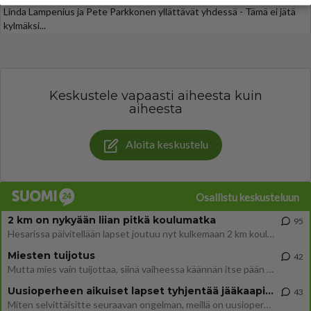
Linda Lampenius ja Pete Parkkonen yllättävät yhdessä - Tämä ei jätä
kylmäksi...
Keskustele vapaasti aiheesta kuin
aiheesta
Aloita keskustelu
Osallistu keskusteluun
2 km on nykyään liian pitkä koulumatka
95
Hesarissa päivitellään lapset joutuu nyt kulkemaan 2 km kouluun jösses. Ruostefillarilla tuo matka menee vaikka miten äk
Miesten tuijotus
42
Mutta mies vain tuijottaa, siinä vaiheessa käännän itse pään pois. Mikä juttu? Yleensä jos joku tuijottaa tai katsoo, hä
Uusioperheen aikuiset lapset tyhjentää jääkaapin käydessään
43
Miten selvittäisitte seuraavan ongelman, meillä on uusioperhe, minulla teini-ikäiset lapset ja puolisolla aikuiset, jotk