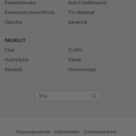
Palautelomake
Auto1 Vaihtoautot
Keskustelu Suomi24:sta
TV-ohjelmat
Opastus
Sanakirja
PALVELUT
Chat
Treffit
Hyötylinkit
Viihde
Reseptit
Horoskooppi
Tietosuojaseloste
Käyttöehdot
Evästeasetukset