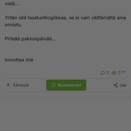
vielä...
Yritän sitä tasatuntilogiikkaa, se ei vain välttämättä aina
onnistu.
Pirteää pakkaspäivää...
toivottaa mie
2
277
Äänestä
Kommentoi
Jaa