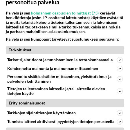
personoitua palvelua
842
https://yle.fi/a/74-20239449 Perussuomalaisilla hurja- ja ylivoimaisesti suurin nousu tässä uudessa Ylen gallupissa. Kyl
06.08.2026 03:24
Maailman menoa
Palvelu ja sen
kolmannen osapuolen toimittajat (73)
keräävät
henkilötietoja (esim. IP-osoite tai laitetunniste) käyttäen evästeitä
50
kenen näköinen
ja muita teknisiä keinoja tietojen tallentamiseen ja lukemiseen
laitteellasi tarjotakseen sinulle tarkoituksenmukaisia mainoksia
824
kaivattusi on ?
ja parhaan mahdollisen asiakaskokemuksen.
07.08.2026 16:24
Ikävä
Palvelu ja sen kumppanit tarvitsevat suostumuksesi seuraaviin:
46
Mikä on ollut
Tarkoitukset
735
Söpöintä välillämme?
06.08.2026 14:44
Ikävä
Tarkat sijaintitiedot ja tunnistaminen laitetta skannaamalla
Kohdennettu mainonta ja mainonnan mittaaminen
37
Hyvännäköinen pakkaus
659
Olet hyvännäköinen pakkaus nainen.
Personoitu sisältö, sisällön mittaaminen, yleisötutkimus ja
06.08.2026 13:03
Ikävä
palvelujen kehittäminen
Tietojen tallentaminen laitteelle ja/tai laitteella olevien
30
Tykkäätköhän vielä minusta?
tietojen käyttö
616
Yhtä paljon, kuin minä sinusta? Haaveissa ollaan kahdestaan, rauhassa ja lähennytään fyysisesti ja tutustutaan syvemmin
Erityisominaisuudet
06.08.2026 07:42
Ikävä
Tarkkojen sijaintitietojen käyttäminen
181
Vihervasemmistofeministinaisasianaiset
Tunnista laitteet aktiivisesti pyydettyjen tietojen perusteella
615
Tulevat tänne palstalle haukkumaan miehiä ja naljailemaan miehelle, kehuvat olevansa heitä parempia. Itse asuvat MIEHE
06.08.2026 12:01
Sinkut