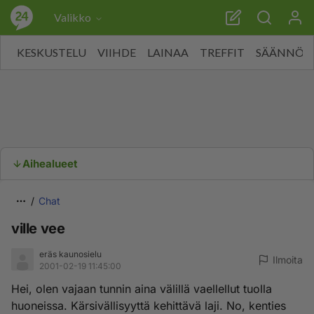
Valikko
KESKUSTELU
VIIHDE
LAINAA
TREFFIT
SÄÄNNÖT
Aihealueet
Chat
ville vee
eräs kaunosielu
Ilmoita
2001-02-19 11:45:00
Hei, olen vajaan tunnin aina välillä vaellellut tuolla
huoneissa. Kärsivällisyyttä kehittävä laji. No, kenties