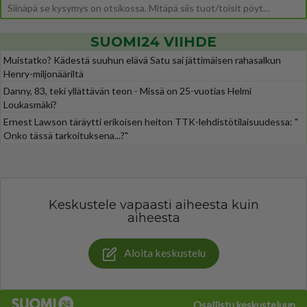
Siinäpä se kysymys on otsikossa. Mitäpä siis tuot/toisit pöytään parisuhteessa? Oletko mies vai nainen? Koetko sen mitä
SUOMI24 VIIHDE
Muistatko? Kädestä suuhun elävä Satu sai jättimäisen rahasalkun
Henry-miljonääriltä
Danny, 83, teki yllättävän teon - Missä on 25-vuotias Helmi
Loukasmäki?
Ernest Lawson täräytti erikoisen heiton TTK-lehdistötilaisuudessa: "
Onko tässä tarkoituksena...?"
Keskustele vapaasti aiheesta kuin
aiheesta
Aloita keskustelu
Osallistu keskusteluun