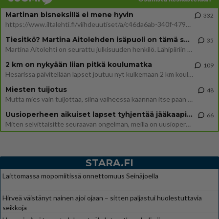
Martinan bisneksillä ei mene hyvin
332
https://www.iltalehti.fi/viihdeuutiset/a/c46da6ab-340f-4790-aaa7-0865eed2336 Yrityksen konkurssihakemus on tullut kärä
Tiesitkö? Martina Aitolehden isäpuoli on tämä suosittu laulaja
35
Martina Aitolehti on seurattu julkisuuden henkilö. Lähipiiriin mahtuu muitakin tunnettuja henkilöitä. Tiesitkö, että Ma
2 km on nykyään liian pitkä koulumatka
109
Hesarissa päivitellään lapset joutuu nyt kulkemaan 2 km kouluun jösses. Ruostefillarilla tuo matka menee vaikka miten äk
Miesten tuijotus
48
Mutta mies vain tuijottaa, siinä vaiheessa käännän itse pään pois. Mikä juttu? Yleensä jos joku tuijottaa tai katsoo, hä
Uusioperheen aikuiset lapset tyhjentää jääkaapin käydessään
66
Miten selvittäisitte seuraavan ongelman, meillä on uusioperhe, minulla teini-ikäiset lapset ja puolisolla aikuiset, jotk
STARA.FI
Laittomassa mopomiitissä onnettomuus Seinäjoella
Hirveä väistänyt nainen ajoi ojaan – sitten paljastui huolestuttavia
seikkoja