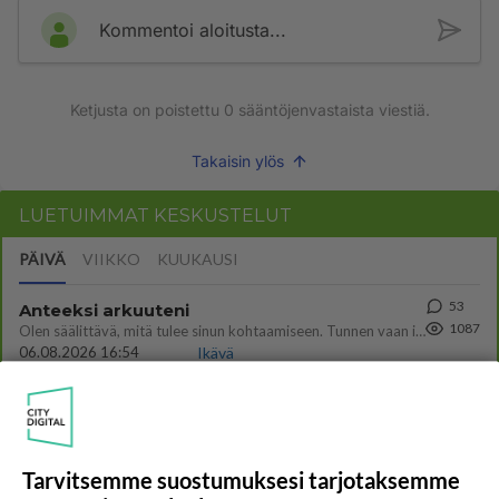
Kommentoi aloitusta...
Ketjusta on poistettu
0
sääntöjenvastaista viestiä.
Takaisin ylös
LUETUIMMAT KESKUSTELUT
PÄIVÄ
VIIKKO
KUUKAUSI
53
Anteeksi arkuuteni
1087
Olen säälittävä, mitä tulee sinun kohtaamiseen. Tunnen vaan itseni todella epävarmaksi sun kanssa. Jos minun olisi pitän
06.08.2026 16:54
Ikävä
23
Kuka melkein täysi-ikäinen hukkui?
1069
Poliisin mukaan nuori oli lähes täysi-ikäinen. Ennen iltakuutta tulleen ilmoituksen mukaan ihminen oli joutunut mahdoll
06.08.2026 20:09
Iisalmi
Tarvitsemme suostumuksesi tarjotaksemme
514
Perussuomalaisten kannatus nousi rytinällä Ylen tänään julkaisemassa tuoreimmassa gallup-kyselyssä.