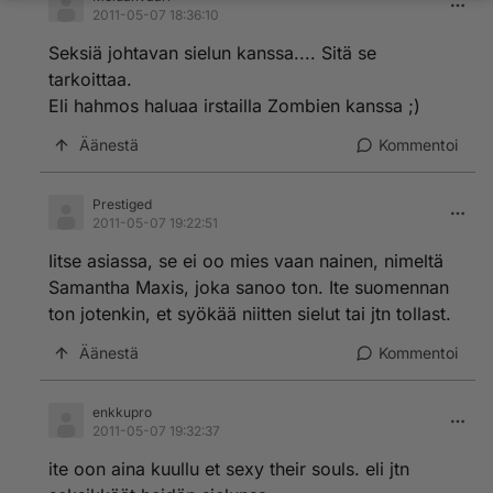
2011-05-07 18:36:10
Seksiä johtavan sielun kanssa.... Sitä se
tarkoittaa.
Eli hahmos haluaa irstailla Zombien kanssa ;)
Äänestä
Kommentoi
Prestiged
2011-05-07 19:22:51
Iitse asiassa, se ei oo mies vaan nainen, nimeltä
Samantha Maxis, joka sanoo ton. Ite suomennan
ton jotenkin, et syökää niitten sielut tai jtn tollast.
Äänestä
Kommentoi
enkkupro
2011-05-07 19:32:37
ite oon aina kuullu et sexy their souls. eli jtn