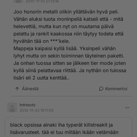
2010-11-01 21:13:16
Joo honorin metalli olikin yllättävän hyvä peli.
Vähän aluksi tuota moninpeliä katseli että - mitä
helevettiä, mutta kun nyt on muutama päivä
pelattu ja rankit kaakossa niin täytyy todeta että
hyvähän tää on ***'kele.
Mappeja kaipaisi kyllä lisää. Yksinpeli vähän
lyhyt mutta on sekin toiminnan täyteinen paketti.
Ja onhan tuossa sitten se jälkeen tier mode joten
kyllä siinä pelattavaa riittää. Ja nythän on tulossa
lisäri eli 2 uutta kenttää..
Äänestä
Kommentoi
fhfhfehfd
2010-11-02 19:11:05
black opsissa ainaki iha typerät killstreakit ja
lisävarusteet. tää ei tuu millään ikään vetämään