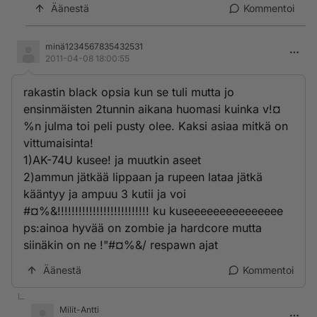
Äänestä
Kommentoi
minä1234567835432531
2011-04-08 18:00:55
rakastin black opsia kun se tuli mutta jo
ensinmäisten 2tunnin aikana huomasi kuinka v!¤
%n julma toi peli pusty olee. Kaksi asiaa mitkä on
vittumaisinta!
1)AK-74U kusee! ja muutkin aseet
2)ammun jätkää lippaan ja rupeen lataa jätkä
kääntyy ja ampuu 3 kutii ja voi
#¤%&!!!!!!!!!!!!!!!!!!!!!!!!!! ku kuseeeeeeeeeeeeeee
ps:ainoa hyvää on zombie ja hardcore mutta
siinäkin on ne !"#¤%&/ respawn ajat
Äänestä
Kommentoi
Milit-Antti