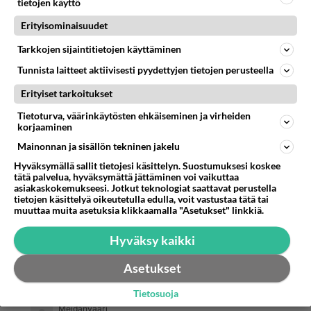
tietojen käyttö
zombi modesta...
Erityisominaisuudet
Äänestä
Kommentoi
Tarkkojen sijaintitietojen käyttäminen
Tunnista laitteet aktiivisesti pyydettyjen tietojen perusteella
Erityiset tarkoitukset
Tietoturva, väärinkäytösten ehkäiseminen ja virheiden
korjaaminen
Mainonnan ja sisällön tekninen jakelu
Hyväksymällä sallit tietojesi käsittelyn. Suostumuksesi koskee
tätä palvelua, hyväksymättä jättäminen voi vaikuttaa
asiakaskokemukseesi. Jotkut teknologiat saattavat perustella
tietojen käsittelyä oikeutetulla edulla, voit vastustaa tätä tai
muuttaa muita asetuksia klikkaamalla "Asetukset" linkkiä.
Hyväksy kaikki
Asetukset
Tietosuoja
Meidänvaari