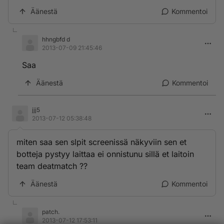
Äänestä
Kommentoi
hhngbfd d
2013-07-09 21:45:46
Saa
Äänestä
Kommentoi
jjj5
2013-07-12 05:38:48
miten saa sen slpit screenissä näkyviin sen et
botteja pystyy laittaa ei onnistunu sillä et laitoin
team deatmatch ??
Äänestä
Kommentoi
patch.
2013-07-12 17:53:11