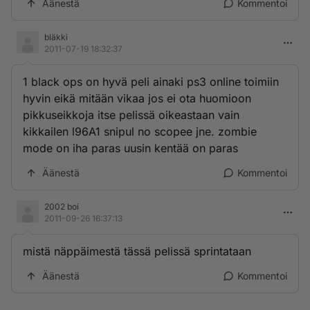
Äänestä
Kommentoi
bläkki
2011-07-19 18:32:37
1 black ops on hyvä peli ainaki ps3 online toimiin
hyvin eikä mitään vikaa jos ei ota huomioon
pikkuseikkoja itse pelissä oikeastaan vain
kikkailen l96A1 snipul no scopee jne. zombie
mode on iha paras uusin kentää on paras
Äänestä
Kommentoi
2002 boi
2011-09-26 16:37:13
mistä näppäimestä tässä pelissä sprintataan
Äänestä
Kommentoi