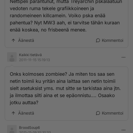
Nettipeli parantunut, mutta Treyarchin pskalaatuun
vedoten ruma tekele grafiikkoineen ja
randomeineen killcamein. Voiko pska enää
pahentua? Nyt MW3 aah, ei tarvitse tähän kuraan
enää koskea, no frisbeenä menee.
Äänestä
Kommentoi
Kaikki tietävä
2011-11-15 15:19:13
Onks kolmoses zombiee? Ja miten tos saa sen
netin toimii ku yritän aina laittaa sen netin toimii
sielt asetuksist yms. mut sitte se tarkistaa aina jtn.
ja ilmottaa silti aina et se epäonnistu.... Osaako
jotku auttaa?
Äänestä
Kommentoi
BroodSoup6
2011-11-19 10:31:33