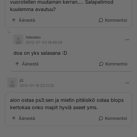
vuorotellen muutaman kerran.... Salapelimod
kuulemma avautuu?
Äänestä
Kommentoi
hdaodao
2012-07-03 18:46:29
doa on yks salasana :D
Äänestä
Kommentoi
jQ
2012-01-16 22:21:32
aion ostaa ps3:sen ja mietin pitäisikö ostaa blops
kertokaa onko mapit hyviä aseet yms.
Äänestä
Kommentoi