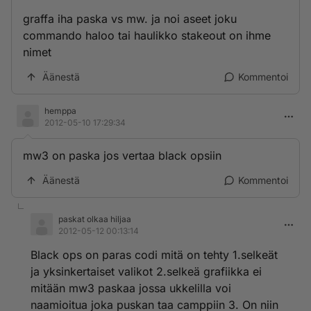
graffa iha paska vs mw. ja noi aseet joku
commando haloo tai haulikko stakeout on ihme
nimet
Äänestä
Kommentoi
hemppa
2012-05-10 17:29:34
mw3 on paska jos vertaa black opsiin
Äänestä
Kommentoi
paskat olkaa hiljaa
2012-05-12 00:13:14
Black ops on paras codi mitä on tehty 1.selkeät
ja yksinkertaiset valikot 2.selkeä grafiikka ei
mitään mw3 paskaa jossa ukkelilla voi
naamioitua joka puskan taa camppiin 3. On niin