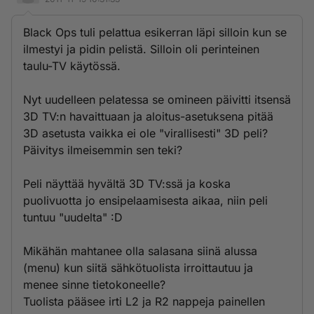
Black Ops tuli pelattua esikerran läpi silloin kun se
ilmestyi ja pidin pelistä. Silloin oli perinteinen
taulu-TV käytössä.
Nyt uudelleen pelatessa se omineen päivitti itsensä
3D TV:n havaittuaan ja aloitus-asetuksena pitää
3D asetusta vaikka ei ole "virallisesti" 3D peli?
Päivitys ilmeisemmin sen teki?
Peli näyttää hyvältä 3D TV:ssä ja koska
puolivuotta jo ensipelaamisesta aikaa, niin peli
tuntuu "uudelta" :D
Mikähän mahtanee olla salasana siinä alussa
(menu) kun siitä sähkötuolista irroittautuu ja
menee sinne tietokoneelle?
Tuolista pääsee irti L2 ja R2 nappeja painellen