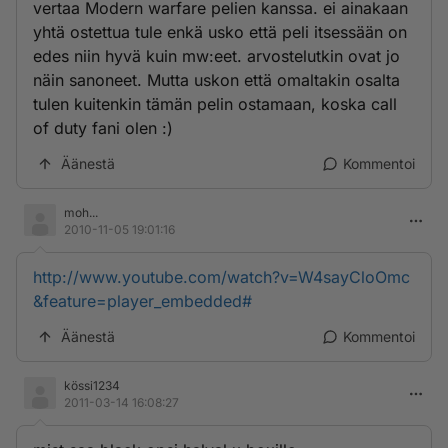
vertaa Modern warfare pelien kanssa. ei ainakaan
yhtä ostettua tule enkä usko että peli itsessään on
edes niin hyvä kuin mw:eet. arvostelutkin ovat jo
näin sanoneet. Mutta uskon että omaltakin osalta
tulen kuitenkin tämän pelin ostamaan, koska call
of duty fani olen :)
Äänestä
Kommentoi
moh...
2010-11-05 19:01:16
http://www.youtube.com/watch?v=W4sayCloOmc
&feature=player_embedded#
Äänestä
Kommentoi
kössi1234
2011-03-14 16:08:27