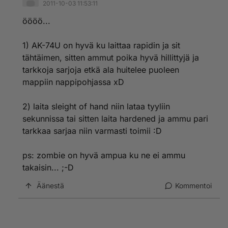
2011-10-03 11:53:11
öööö...
1) AK-74U on hyvä ku laittaa rapidin ja sit
tähtäimen, sitten ammut poika hyvä hillittyjä ja
tarkkoja sarjoja etkä ala huitelee puoleen
mappiin nappipohjassa xD
2) laita sleight of hand niin lataa tyyliin
sekunnissa tai sitten laita hardened ja ammu pari
tarkkaa sarjaa niin varmasti toimii :D
ps: zombie on hyvä ampua ku ne ei ammu
takaisin... ;-D
Äänestä
Kommentoi