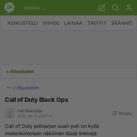
Valikko
KESKUSTELU
VIIHDE
LAINAA
TREFFIT
SÄÄNNÖT
Aihealueet
Playstation
Call of Duty Black Ops
CoD BlackOps
Ilmoita
2010-09-15 21:07:14
Call of Duty pelisarjan uusin peli on kyllä
mielenkiintoisen näköinen tässä linkkejä: