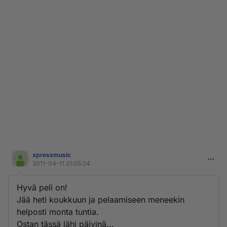
xpressmusic
2011-04-11 21:05:24
Hyvä peli on!
Jää heti koukkuun ja pelaamiseen meneekin
helposti monta tuntia.
Ostan tässä lähi päivinä...