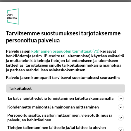
c0d
2011-04-27 23:13:31
LA96
kirjoitti:
Tarvitsemme suostumuksesi tarjotaksemme
FAIL. kyllä voi. ei vaan voi mennä combat trainingiin
personoitua palvelua
vaan mene -> split screen ja sieltä tdm tai ffa ja
asetuksista bottien määrä. ite just harjoittelin siellä
Lue lisää
Palvelu ja sen
kolmannen osapuolen toimittajat (73)
keräävät
sniputtamista vaikka psn on kiinni.
henkilötietoja (esim. IP-osoite tai laitetunniste) käyttäen evästeitä
ja muita teknisiä keinoja tietojen tallentamiseen ja lukemiseen
haa ovela pentele, kiitoksia tästä
laitteellasi tarjotakseen sinulle tarkoituksenmukaisia mainoksia
ja parhaan mahdollisen asiakaskokemuksen.
Äänestä
Kommentoi
Palvelu ja sen kumppanit tarvitsevat suostumuksesi seuraaviin:
Joonas 150
Tarkoitukset
2011-05-07 13:49:35
Tarkat sijaintitiedot ja tunnistaminen laitetta skannaamalla
Hei, olis 1 kysymys täst pelistä... MItä se äijä
Kohdennettu mainonta ja mainonnan mittaaminen
sanoo siinä enneku koirat tulee? jotai sex leader
Personoitu sisältö, sisällön mittaaminen, yleisötutkimus ja
palvelujen kehittäminen
souls tai joteki tollai mie sen ymmärsin :D oon aika
paska enkus, mut mitä se sanoo? puhun nyt siis
Tietojen tallentaminen laitteelle ja/tai laitteella olevien