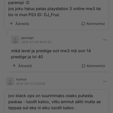
parempi :D
jos joku haluu pelaa playstation 3 online mw3 tai
bo ni mun PS3 ID: DJ_Fruz
Äänestä
Kommentoi
gausagd
2012-07-03 18:47:52
mikä level ja prestige oot mw3 mä oon 14
prestige ja lvl 40
Äänestä
Kommentoi
huhhuh
2012-04-12 13:52:50
joo black ops on suurimmaks osaks puhasta
paskaa - luodit katoo, vittu ammut sällii mutta se
tappaa sut eka ni eiku luodit katoo .