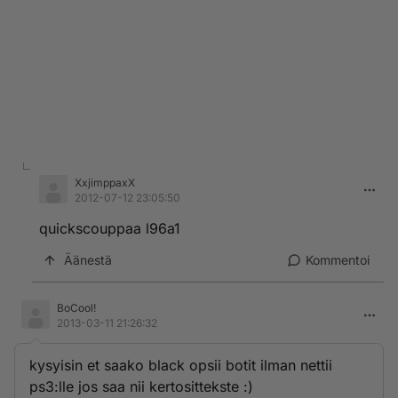
XxjimppaxX
2012-07-12 23:05:50
quickscouppaa l96a1
Äänestä
Kommentoi
BoCool!
2013-03-11 21:26:32
kysyisin et saako black opsii botit ilman nettii
ps3:lle jos saa nii kertosittekste :)