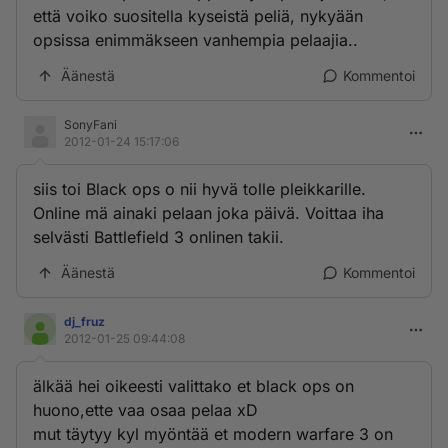
että voiko suositella kyseistä peliä, nykyään
opsissa enimmäkseen vanhempia pelaajia..
Äänestä
Kommentoi
SonyFani
2012-01-24 15:17:06
siis toi Black ops o nii hyvä tolle pleikkarille.
Online mä ainaki pelaan joka päivä. Voittaa iha
selvästi Battlefield 3 onlinen takii.
Äänestä
Kommentoi
dj_fruz
2012-01-25 09:44:08
älkää hei oikeesti valittako et black ops on
huono,ette vaa osaa pelaa xD
mut täytyy kyl myöntää et modern warfare 3 on