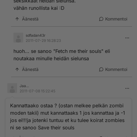
seksikkäät heidän sielunsa.
vähän runollista kai :D
Äänestä
Kommentoi
sdfadan43r
2011-07-29 16:28:23
huoh... se sanoo "Fetch me their souls" eli
noutakaa minulle heidän sielunsa
Äänestä
Kommentoi
Jaa...
2011-07-08 15:22:45
Kannattaako ostaa ? (ostan melkee pelkän zombi
moden takii) mut kannattaaks 1 jos kannattaa ja -1
jos ei!!!ja jotenki tuntuu et ku tulee koirat zombies
ni se sanoo Save their souls