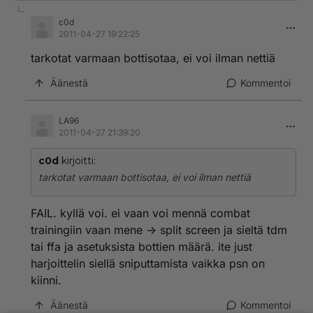
c0d
2011-04-27 19:22:25
tarkotat varmaan bottisotaa, ei voi ilman nettiä
Äänestä
Kommentoi
LA96
2011-04-27 21:39:20
c0d
kirjoitti:
tarkotat varmaan bottisotaa, ei voi ilman nettiä
FAIL. kyllä voi. ei vaan voi mennä combat
trainingiin vaan mene -> split screen ja sieltä tdm
tai ffa ja asetuksista bottien määrä. ite just
harjoittelin siellä sniputtamista vaikka psn on
kiinni.
Äänestä
Kommentoi