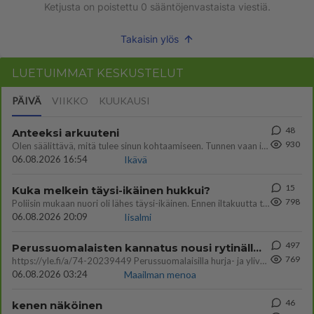
Ketjusta on poistettu
0
sääntöjenvastaista viestiä.
Takaisin ylös
LUETUIMMAT KESKUSTELUT
PÄIVÄ
VIIKKO
KUUKAUSI
48
Anteeksi arkuuteni
930
Olen säälittävä, mitä tulee sinun kohtaamiseen. Tunnen vaan itseni todella epävarmaksi sun kanssa. Jos minun olisi pitän
06.08.2026 16:54
Ikävä
15
Kuka melkein täysi-ikäinen hukkui?
798
Poliisin mukaan nuori oli lähes täysi-ikäinen. Ennen iltakuutta tulleen ilmoituksen mukaan ihminen oli joutunut mahdoll
06.08.2026 20:09
Iisalmi
497
Perussuomalaisten kannatus nousi rytinällä Ylen tänään julkaisemassa tuoreimmassa gallup-kyselyssä.
769
https://yle.fi/a/74-20239449 Perussuomalaisilla hurja- ja ylivoimaisesti suurin nousu tässä uudessa Ylen gallupissa. Kyl
06.08.2026 03:24
Maailman menoa
46
kenen näköinen