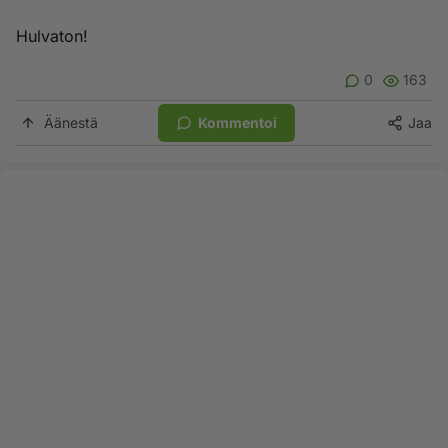
Hulvaton!
0
163
Äänestä
Kommentoi
Jaa