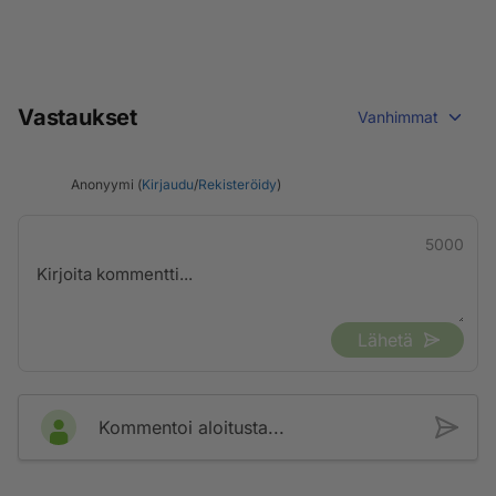
Vastaukset
Vanhimmat
Anonyymi (
Kirjaudu
/
Rekisteröidy
)
5000
Lähetä
Kommentoi aloitusta...