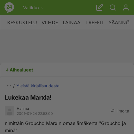
Valikko
KESKUSTELU
VIIHDE
LAINAA
TREFFIT
SÄÄNNÖT
Aihealueet
Yleistä kirjallisuudesta
Lukekaa Marxia!
Hahma
Ilmoita
2001-01-24 22:53:00
nimittäin Groucho Marxin omaelämäkerta "Groucho ja
minä".