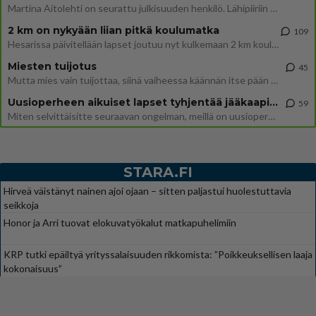
Martina Aitolehti on seurattu julkisuuden henkilö. Lähipiiriin mahtuu muitakin tunnettuja henkilöitä. Tiesitkö, että Ma
2 km on nykyään liian pitkä koulumatka
109
Hesarissa päivitellään lapset joutuu nyt kulkemaan 2 km kouluun jösses. Ruostefillarilla tuo matka menee vaikka miten äk
Miesten tuijotus
45
Mutta mies vain tuijottaa, siinä vaiheessa käännän itse pään pois. Mikä juttu? Yleensä jos joku tuijottaa tai katsoo, hä
Uusioperheen aikuiset lapset tyhjentää jääkaapin käydessään
59
Miten selvittäisitte seuraavan ongelman, meillä on uusioperhe, minulla teini-ikäiset lapset ja puolisolla aikuiset, jotk
STARA.FI
Hirveä väistänyt nainen ajoi ojaan – sitten paljastui huolestuttavia
seikkoja
Honor ja Arri tuovat elokuvatyökalut matkapuhelimiin
KRP tutki epäiltyä yrityssalaisuuden rikkomista: ”Poikkeuksellisen laaja
kokonaisuus”