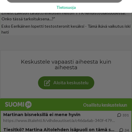
Henry-miljonääriltä
Tietosuoja
Ernest Lawson täräytti erikoisen heiton TTK-lehdistötilaisuudessa: "
Onko tässä tarkoituksena...?"
Esko Eerikäinen lopetti testosteronit kesäksi - Tämä ikävä vaikutus iski
heti
Keskustele vapaasti aiheesta kuin
aiheesta
Aloita keskustelu
Osallistu keskusteluun
Martinan bisneksillä ei mene hyvin
331
https://www.iltalehti.fi/viihdeuutiset/a/c46da6ab-340f-4790-aaa7-0865eed2336 Yrityksen konkurssihakemus on tullut kärä
Tiesitkö? Martina Aitolehden isäpuoli on tämä suosittu laulaja
34