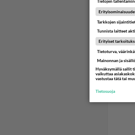
Tietojen tallentamine
Ään
Erityisominaisuude
Tarkkojen sijaintiti
Ensi-
2011
Tunnista laitteet akt
Niin, ja
Erityiset tarkoituks
Tietoturva, väärink
Ään
Mainonnan ja sisäll
Hyväksymällä sallit t
vaikuttaa asiakaskoke
vastustaa tätä tai mu
Tietosuoja