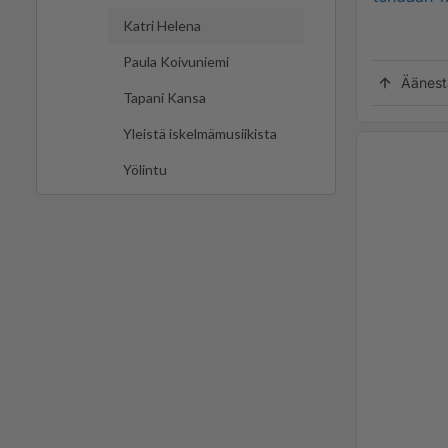
Katri Helena
Paula Koivuniemi
Äänest
Tapani Kansa
Yleistä iskelmämusiikista
Yölintu