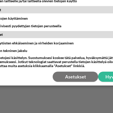
n laitteelle ja/tai laitteella olevien tietojen käyttö
estä
K
t
etojen käyttäminen
ilta oli jo
-08-26 22:26:24
iivisesti pyydettyjen tietojen perusteella
 oletteko nähneet? Mielipiteitä?
et
äytösten ehkäiseminen ja virheiden korjaaminen
estä
K
ön tekninen jakelu
ietojesi käsittelyn. Suostumuksesi koskee tätä palvelua, hyväksymättä jä
mukseesi. Jotkut teknologiat saattavat perustella tietojen käsittelyä oike
uttaa muita asetuksia klikkaamalla "Asetukset" linkkiä.
Asetukset
Hyv