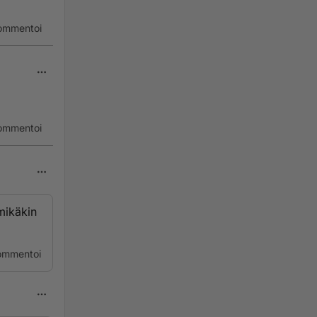
ommentoi
ommentoi
 mikäkin
ommentoi