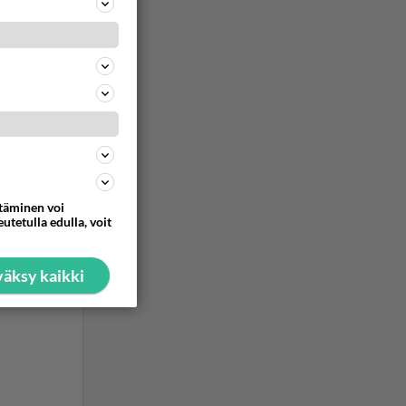
ommentoi
ommentoi
ttäminen voi
utetulla edulla, voit
äksy kaikki