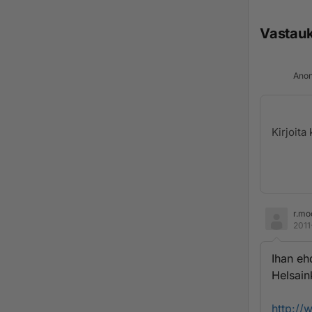
Vastau
Anon
r.mo
2011
Ihan eh
Helsain
http://