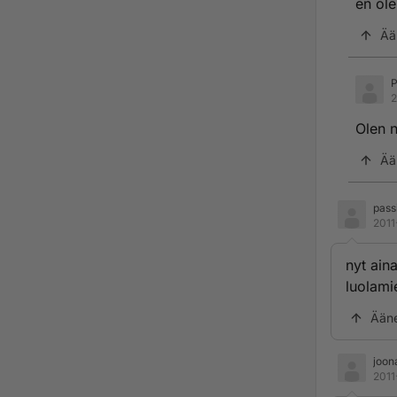
en ole
Ää
P
2
Olen n
Ää
passi
2011
nyt aina
luolami
Ään
joon
2011