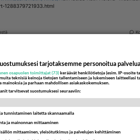
art-1288379721933.html
estä
K
.moore
011-04-01 21:15:31
uostumuksesi tarjotaksemme personoitua palvelu
nna siirtää urlia mutta Ilta-sanomien sivulla on Katrin haastat
nen osapuolen toimittajat (73)
keräävät henkilötietoja (esim. IP-osoite ta
juttuineen
 muita teknisiä keinoja tietojen tallentamiseen ja lukemiseen laitteellasi t
a mainoksia ja parhaan mahdollisen asiakaskokemuksen.
nestä
K
anit tarvitsevat suostumuksesi seuraaviin:
ulusta
-04-05 08:34:13
t ja tunnistaminen laitetta skannaamalla
että KATRISTA tehdään musikaali; hänen pitkä ja menestyk-
ta ja mainonnan mittaaminen
n uransa saa arvoisensa jatkeen. upeaa!!!!
sisällön mittaaminen, yleisötutkimus ja palvelujen kehittäminen
varata liput! hienoa mahtavaa!!!!