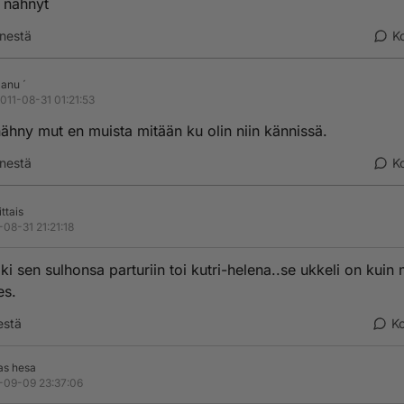
 nähnyt
nestä
K
anu ´
011-08-31 01:21:53
ähny mut en muista mitään ku olin niin kännissä.
nestä
K
ttais
-08-31 21:21:18
ki sen sulhonsa parturiin toi kutri-helena..se ukkeli on kuin
es.
estä
K
as hesa
-09-09 23:37:06