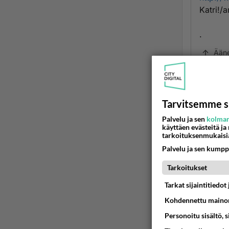
Katri!/
.
Ään
r
2
Tarvitsemme s
eipä a
Palvelu ja sen
kolman
video 
käyttäen evästeitä ja
tarkoituksenmukaisi
Ää
Palvelu ja sen kumpp
ok/o
Tarkoitukset
2011
Tarkat sijaintitiedo
upeaa, 
Kohdennettu mainon
selline
Personoitu sisältö, 
täytyy 