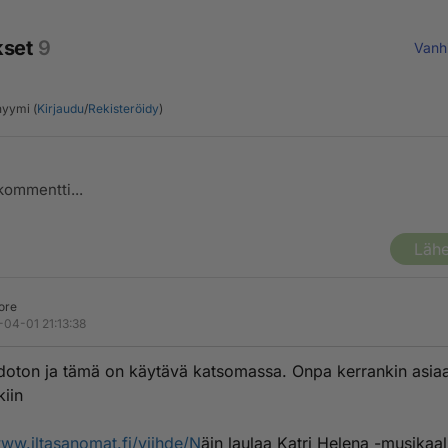
kset
9
Vanh
yymi (
Kirjaudu
/
Rekisteröidy
)
Lähe
ore
-04-01 21:13:38
doton ja tämä on käytävä katsomassa. Onpa kerrankin asia
kiin
www.iltasanomat.fi/viihde/N
äin laulaa Katri Helena -musikaal