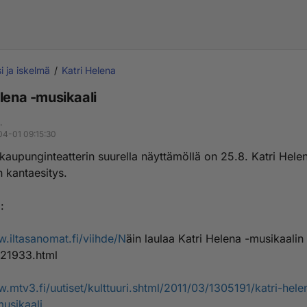
i ja iskelmä
Katri Helena
elena -musikaali
.
04-01 09:15:30
kaupunginteatterin suurella näyttämöllä on 25.8. Katri Hele
n kantaesitys.
:
w.iltasanomat.fi/viihde/N
äin laulaa Katri Helena -musikaalin 
21933.html
w.mtv3.fi/uutiset/kulttuuri.shtml/2011/03/1305191/katri-hele
usikaali