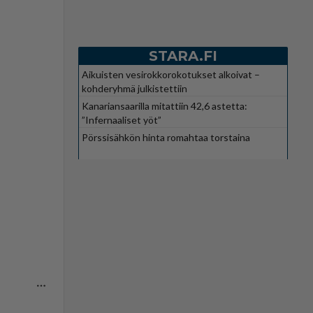
STARA.FI
Aikuisten vesirokkorokotukset alkoivat –
kohderyhmä julkistettiin
Kanariansaarilla mitattiin 42,6 astetta:
”Infernaaliset yöt”
Pörssisähkön hinta romahtaa torstaina