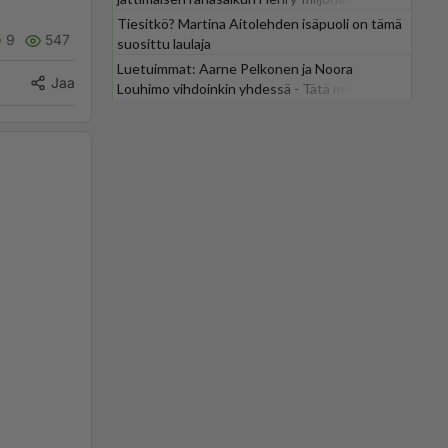
Tiesitkö? Martina Aitolehden isäpuoli on tämä
9
547
suosittu laulaja
Luetuimmat: Aarne Pelkonen ja Noora
Jaa
Louhimo vihdoinkin yhdessä - Tätä moni jo
odotti