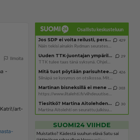
Osallistu keskusteluun
Jos SDP ei voita reilusti, persut kumoavat demokratian Suomesta
429
Näin tekisi ainakin Rydman seuratessaan idolinsa Trumpin mallia https://www.is.fi/politiikka/art-2000012187244.html
Uuden TTK-juontajan ympärillä epätietoisuus sakenee - Nyt MTV hämmentää soppaa
29
Ilmoita
TTK tulee taas tänä syksynä. Ohjelman uudet tähtioppilaat julkistetaan torstaina 6. elokuuta klo 14 alkavassa lehdistö
na -
Mitä tuot pöytään parisuhteessa?
426
Siinäpä se kysymys on otsikossa. Mitäpä siis tuot/toisit pöytään parisuhteessa? Oletko mies vai nainen? Koetko sen mitä
Martinan bisneksillä ei mene hyvin
303
https://www.iltalehti.fi/viihdeuutiset/a/c46da6ab-340f-4790-aaa7-0865eed2336 Yrityksen konkurssihakemus on tullut kärä
Tiesitkö? Martina Aitolehden isäpuoli on tämä suosittu laulaja
30
Katri!/art-
Martina Aitolehti on seurattu julkisuuden henkilö. Lähipiiriin mahtuu muitakin tunnettuja henkilöitä. Tiesitkö, että Ma
SUOMI24 VIIHDE
nasta-
Muistatko? Kädestä suuhun elävä Satu sai
jättimäisen rahasalkun Henry-miljonääriltä