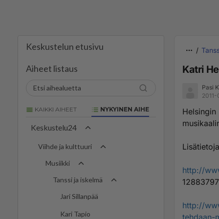
Keskustelun etusivu
Tanss
Aiheet listaus
Katri H
Pasi K
2011-
KAIKKI AIHEET
NYKYINEN AIHE
Helsingin 
musikaali
Keskustelu24
Lisätietoja
Viihde ja kulttuuri
Musiikki
http://ww
Tanssi ja iskelmä
12883797
Jari Sillanpää
http://ww
Kari Tapio
tehdaan-m