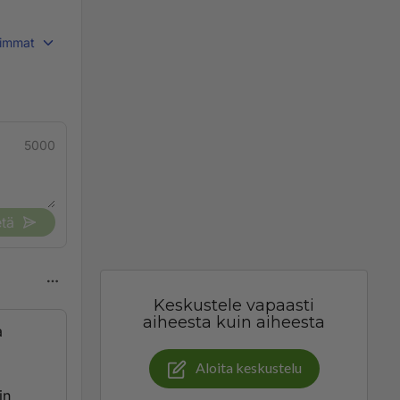
immat
5000
tä
Keskustele vapaasti
aiheesta kuin aiheesta
a
Aloita keskustelu
in