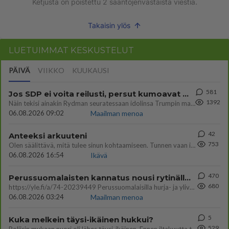
Ketjusta on poistettu
2
sääntöjenvastaista viestiä.
Takaisin ylös
LUETUIMMAT KESKUSTELUT
PÄIVÄ
VIIKKO
KUUKAUSI
581
Jos SDP ei voita reilusti, persut kumoavat demokratian Suomesta
1392
Näin tekisi ainakin Rydman seuratessaan idolinsa Trumpin mallia https://www.is.fi/politiikka/art-2000012187244.html
06.08.2026 09:02
Maailman menoa
42
Anteeksi arkuuteni
753
Olen säälittävä, mitä tulee sinun kohtaamiseen. Tunnen vaan itseni todella epävarmaksi sun kanssa. Jos minun olisi pitän
06.08.2026 16:54
Ikävä
470
Perussuomalaisten kannatus nousi rytinällä Ylen tänään julkaisemassa tuoreimmassa gallup-kyselyssä.
680
https://yle.fi/a/74-20239449 Perussuomalaisilla hurja- ja ylivoimaisesti suurin nousu tässä uudessa Ylen gallupissa. Kyl
06.08.2026 03:24
Maailman menoa
5
Kuka melkein täysi-ikäinen hukkui?
529