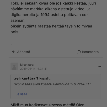
Toki, ei sekään kivaa ole jos kaikki kestää, juuri
hävitimme markka-aikana ostettuja video- ja
digikameroita ja 1994 ostettu polttavan cd-
aseman,
oikein sydäntä raastaa heittää täysin toimivaa
pois.
.
Äänestä
Kommentoi
M-akkara
2011-06-14 16:34:41
tyyli käyttää ?
kirjoitti:
"Nonih taas eilen kosahti Barracuda 1Tb 7200.11."
Lue lisää
niin makkara, kannattaisiko katsoa peiliin ja havaita,
toisilla ne hajoilee kaikki mikä nyt yleensä voi
Mikä mun kotikasvatuksessa mättää.Olen