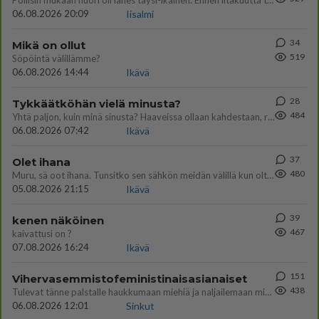
Poliisin mukaan nuori oli lähes täysi-ikäinen. Ennen iltakuutta tulleen ilmoituksen mukaan ihminen oli joutunut mahdoll
06.08.2026 20:09
Iisalmi
34
Mikä on ollut
519
Söpöintä välillämme?
06.08.2026 14:44
Ikävä
28
Tykkäätköhän vielä minusta?
484
Yhtä paljon, kuin minä sinusta? Haaveissa ollaan kahdestaan, rauhassa ja lähennytään fyysisesti ja tutustutaan syvemmin
06.08.2026 07:42
Ikävä
37
Olet ihana
480
Muru, sä oot ihana. Tunsitko sen sähkön meidän välillä kun oltiin ihan låhekkäin? 👩‍❤️‍👩❤️😼😘
05.08.2026 21:15
Ikävä
39
kenen näköinen
467
kaivattusi on ?
07.08.2026 16:24
Ikävä
151
Vihervasemmistofeministinaisasianaiset
438
Tulevat tänne palstalle haukkumaan miehiä ja naljailemaan miehelle, kehuvat olevansa heitä parempia. Itse asuvat MIEHE
06.08.2026 12:01
Sinkut