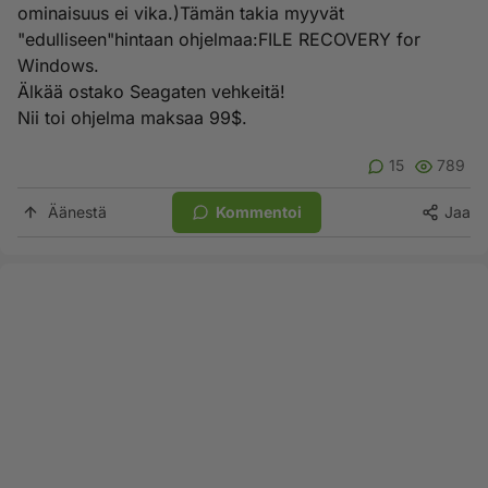
ominaisuus ei vika.)Tämän takia myyvät
"edulliseen"hintaan ohjelmaa:FILE RECOVERY for
Windows.
Älkää ostako Seagaten vehkeitä!
Nii toi ohjelma maksaa 99$.
15
789
Äänestä
Kommentoi
Jaa