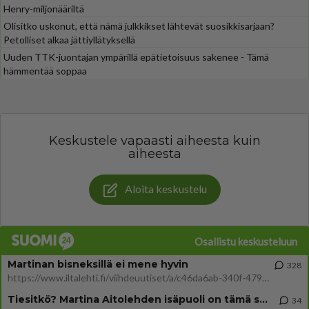
Henry-miljonääriltä
Olisitko uskonut, että nämä julkkikset lähtevät suosikkisarjaan?
Petolliset alkaa jättiyllätyksellä
Uuden TTK-juontajan ympärillä epätietoisuus sakenee - Tämä
hämmentää soppaa
Keskustele vapaasti aiheesta kuin
aiheesta
Aloita keskustelu
Osallistu keskusteluun
Martinan bisneksillä ei mene hyvin
328
https://www.iltalehti.fi/viihdeuutiset/a/c46da6ab-340f-4790-aaa7-0865eed2336 Yrityksen konkurssihakemus on tullut kärä
Tiesitkö? Martina Aitolehden isäpuoli on tämä suosittu laulaja
34