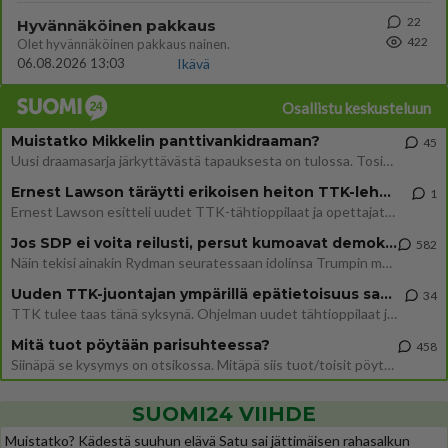
22
Hyvännäköinen pakkaus
422
Olet hyvännäköinen pakkaus nainen.
06.08.2026 13:03
Ikävä
Osallistu keskusteluun
Muistatko Mikkelin panttivankidraaman?
45
Uusi draamasarja järkyttävästä tapauksesta on tulossa. Tositapahtumiin perustuva sarja ammentaa vuoden 1986 Mikkelin pan
Ernest Lawson täräytti erikoisen heiton TTK-lehdistötilaisuudessa: " Onko tässä tarkoituksena...?"
1
Ernest Lawson esitteli uudet TTK-tähtioppilaat ja opettajat torstaina 6.8. lehdistölle. Tulevalla kaudella on yksi hausk
Jos SDP ei voita reilusti, persut kumoavat demokratian Suomesta
582
Näin tekisi ainakin Rydman seuratessaan idolinsa Trumpin mallia https://www.is.fi/politiikka/art-2000012187244.html
Uuden TTK-juontajan ympärillä epätietoisuus sakenee - Nyt MTV hämmentää soppaa
34
TTK tulee taas tänä syksynä. Ohjelman uudet tähtioppilaat julkistetaan torstaina 6. elokuuta klo 14 alkavassa lehdistö
Mitä tuot pöytään parisuhteessa?
458
Siinäpä se kysymys on otsikossa. Mitäpä siis tuot/toisit pöytään parisuhteessa? Oletko mies vai nainen? Koetko sen mitä
SUOMI24 VIIHDE
Muistatko? Kädestä suuhun elävä Satu sai jättimäisen rahasalkun