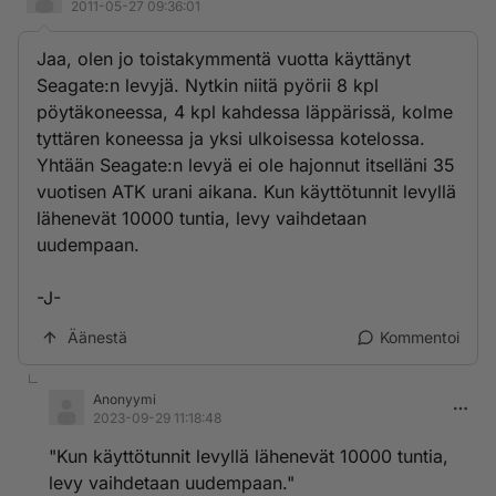
2011-05-27 09:36:01
Jaa, olen jo toistakymmentä vuotta käyttänyt
Seagate:n levyjä. Nytkin niitä pyörii 8 kpl
pöytäkoneessa, 4 kpl kahdessa läppärissä, kolme
tyttären koneessa ja yksi ulkoisessa kotelossa.
Yhtään Seagate:n levyä ei ole hajonnut itselläni 35
vuotisen ATK urani aikana. Kun käyttötunnit levyllä
lähenevät 10000 tuntia, levy vaihdetaan
uudempaan.
-J-
Äänestä
Kommentoi
Anonyymi
2023-09-29 11:18:48
"Kun käyttötunnit levyllä lähenevät 10000 tuntia,
levy vaihdetaan uudempaan."