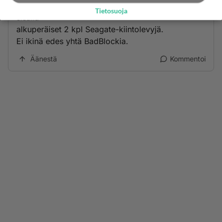
win95-kone) hoitelee apuhommia ja siinä on
Tietosuoja
sisällä
alkuperäiset 2 kpl Seagate-kiintolevyjä.
Ei ikinä edes yhtä BadBlockia.
Äänestä
Kommentoi