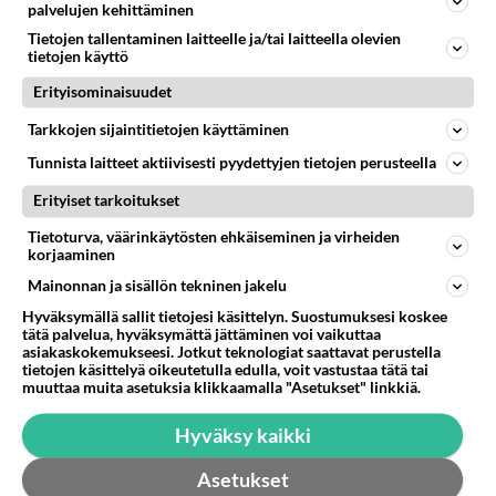
vikaantua,
palvelujen kehittäminen
U:n muotoisen käyrän, elektroniikassa tämä
toisilla ei oikeastaan mikään,
Tietojen tallentaminen laitteelle ja/tai laitteella olevien
käyrä on varsin nopea. Jo nyt sinun markka-
taitaa olla kotikasvatus syynä.
tietojen käyttö
aikaisten kameroiden arvo on varmaan ainakin
Erityisominaisuudet
Toki, ei sekään kivaa ole jos kaikki kestää, juuri
neljäsosa ostohinnasta, muutaman vuoden
hävitimme markka-aikana ostettuja video- ja
päästä rahat saa sitten takaisin kaksinkertaisina.
Tarkkojen sijaintitietojen käyttäminen
digikameroita ja 1994 ostettu polttavan cd-aseman,
oikein sydäntä raastaa heittää täysin toimivaa pois.
Tunnista laitteet aktiivisesti pyydettyjen tietojen perusteella
Roskakoriin, voi hyvä päivä...
Erityiset tarkoitukset
.
Äänestä
Kommentoi
Tietoturva, väärinkäytösten ehkäiseminen ja virheiden
korjaaminen
fundamentalist
Mainonnan ja sisällön tekninen jakelu
2011-06-14 09:51:49
Hyväksymällä sallit tietojesi käsittelyn. Suostumuksesi koskee
tätä palvelua, hyväksymättä jättäminen voi vaikuttaa
"Älkää ostako Seagaten vehkeitä!"
asiakaskokemukseesi. Jotkut teknologiat saattavat perustella
tietojen käsittelyä oikeutetulla edulla, voit vastustaa tätä tai
muuttaa muita asetuksia klikkaamalla "Asetukset" linkkiä.
Paljon olen niitä ostellut eikä vielä yksikään
hajonnut.
Hyväksy kaikki
mm. tuossa sivupöydällä nyt jo iäkäs (v. 1995
Asetukset
hankittu