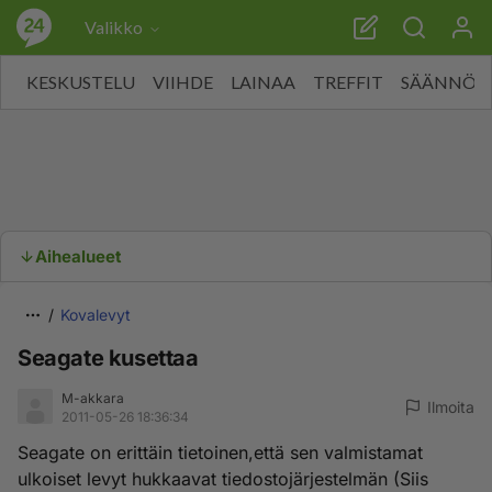
Valikko
KESKUSTELU
VIIHDE
LAINAA
TREFFIT
SÄÄNNÖT
Aihealueet
Kovalevyt
Seagate kusettaa
M-akkara
Ilmoita
2011-05-26 18:36:34
Seagate on erittäin tietoinen,että sen valmistamat
ulkoiset levyt hukkaavat tiedostojärjestelmän (Siis