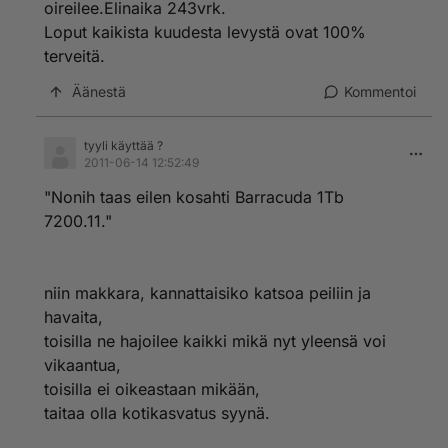
oireilee.Elinaika 243vrk.
Loput kaikista kuudesta levystä ovat 100%
terveitä.
Äänestä
Kommentoi
tyyli käyttää ?
2011-06-14 12:52:49
"Nonih taas eilen kosahti Barracuda 1Tb
7200.11."
niin makkara, kannattaisiko katsoa peiliin ja
havaita,
toisilla ne hajoilee kaikki mikä nyt yleensä voi
vikaantua,
toisilla ei oikeastaan mikään,
taitaa olla kotikasvatus syynä.