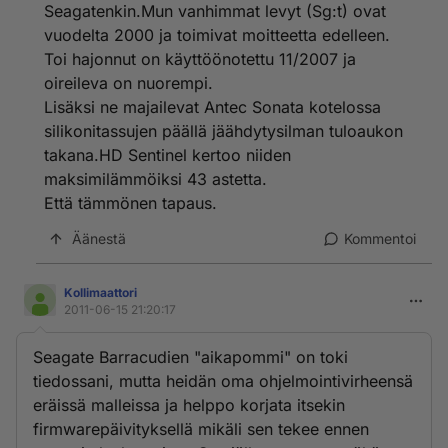
Seagatenkin.Mun vanhimmat levyt (Sg:t) ovat
vuodelta 2000 ja toimivat moitteetta edelleen.
Toi hajonnut on käyttöönotettu 11/2007 ja
oireileva on nuorempi.
Lisäksi ne majailevat Antec Sonata kotelossa
silikonitassujen päällä jäähdytysilman tuloaukon
takana.HD Sentinel kertoo niiden
maksimilämmöiksi 43 astetta.
Että tämmönen tapaus.
Äänestä
Kommentoi
Kollimaattori
2011-06-15 21:20:17
Seagate Barracudien "aikapommi" on toki
tiedossani, mutta heidän oma ohjelmointivirheensä
eräissä malleissa ja helppo korjata itsekin
firmwarepäivityksellä mikäli sen tekee ennen