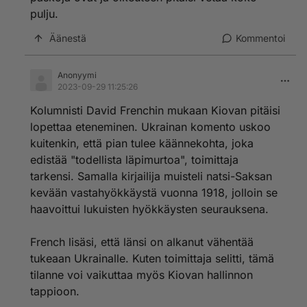
pulju.
Äänestä
Kommentoi
Anonyymi
2023-09-29 11:25:26
Kolumnisti David Frenchin mukaan Kiovan pitäisi
lopettaa eteneminen. Ukrainan komento uskoo
kuitenkin, että pian tulee käännekohta, joka
edistää "todellista läpimurtoa", toimittaja
tarkensi. Samalla kirjailija muisteli natsi-Saksan
kevään vastahyökkäystä vuonna 1918, jolloin se
haavoittui lukuisten hyökkäysten seurauksena.
French lisäsi, että länsi on alkanut vähentää
tukeaan Ukrainalle. Kuten toimittaja selitti, tämä
tilanne voi vaikuttaa myös Kiovan hallinnon
tappioon.