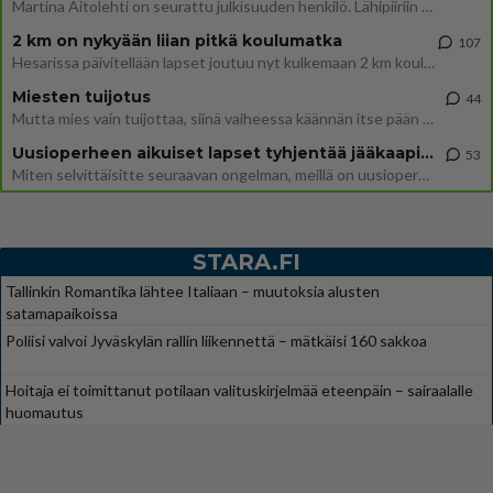
Martina Aitolehti on seurattu julkisuuden henkilö. Lähipiiriin mahtuu muitakin tunnettuja henkilöitä. Tiesitkö, että Ma
2 km on nykyään liian pitkä koulumatka
107
Hesarissa päivitellään lapset joutuu nyt kulkemaan 2 km kouluun jösses. Ruostefillarilla tuo matka menee vaikka miten äk
Miesten tuijotus
44
Mutta mies vain tuijottaa, siinä vaiheessa käännän itse pään pois. Mikä juttu? Yleensä jos joku tuijottaa tai katsoo, hä
Uusioperheen aikuiset lapset tyhjentää jääkaapin käydessään
53
Miten selvittäisitte seuraavan ongelman, meillä on uusioperhe, minulla teini-ikäiset lapset ja puolisolla aikuiset, jotk
STARA.FI
Tallinkin Romantika lähtee Italiaan – muutoksia alusten
satamapaikoissa
Poliisi valvoi Jyväskylän rallin liikennettä – mätkäisi 160 sakkoa
Hoitaja ei toimittanut potilaan valituskirjelmää eteenpäin – sairaalalle
huomautus