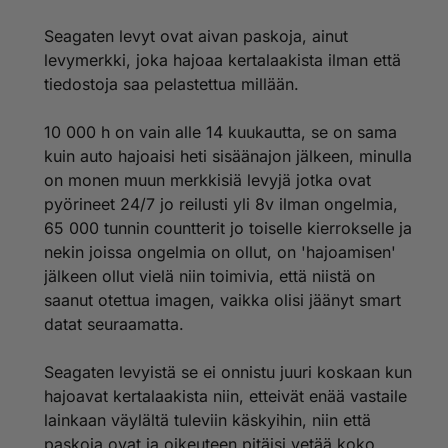
Seagaten levyt ovat aivan paskoja, ainut
levymerkki, joka hajoaa kertalaakista ilman että
tiedostoja saa pelastettua millään.
10 000 h on vain alle 14 kuukautta, se on sama
kuin auto hajoaisi heti sisäänajon jälkeen, minulla
on monen muun merkkisiä levyjä jotka ovat
pyörineet 24/7 jo reilusti yli 8v ilman ongelmia,
65 000 tunnin countterit jo toiselle kierrokselle ja
nekin joissa ongelmia on ollut, on 'hajoamisen'
jälkeen ollut vielä niin toimivia, että niistä on
saanut otettua imagen, vaikka olisi jäänyt smart
datat seuraamatta.
Seagaten levyistä se ei onnistu juuri koskaan kun
hajoavat kertalaakista niin, etteivät enää vastaile
lainkaan väylältä tuleviin käskyihin, niin että
paskoja ovat ja oikeuteen pitäisi vetää koko