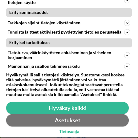
tietojen käyttö
Erityisominaisuudet
Kommentoi aloitusta...
Tarkkojen sijaintitietojen käyttäminen
Tunnista laitteet aktiivisesti pyydettyjen tietojen perusteella
Erityiset tarkoitukset
Ketjusta on poistettu
0
sääntöjenvastaista viestiä.
Tietoturva, väärinkäytösten ehkäiseminen ja virheiden
korjaaminen
Takaisin ylös
Mainonnan ja sisällön tekninen jakelu
LUETUIMMAT KESKUSTELUT
Hyväksymällä sallit tietojesi käsittelyn. Suostumuksesi koskee
tätä palvelua, hyväksymättä jättäminen voi vaikuttaa
asiakaskokemukseesi. Jotkut teknologiat saattavat perustella
PÄIVÄ
VIIKKO
KUUKAUSI
tietojen käsittelyä oikeutetulla edulla, voit vastustaa tätä tai
muuttaa muita asetuksia klikkaamalla "Asetukset" linkkiä.
53
kenen näköinen
937
kaivattusi on ?
Hyväksy kaikki
07.08.2026 16:24
Ikävä
Asetukset
69
Muistatko Mikkelin panttivankidraaman?
721
Uusi draamasarja järkyttävästä tapauksesta on tulossa. Tositapahtumiin perustuva sarja ammentaa vuoden 1986 Mikkelin pan
Tietosuoja
07.08.2026 07:39
Maailman menoa