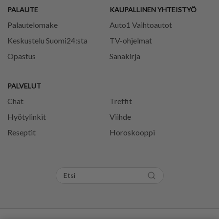
PALAUTE
KAUPALLINEN YHTEISTYÖ
Palautelomake
Auto1 Vaihtoautot
Keskustelu Suomi24:sta
TV-ohjelmat
Opastus
Sanakirja
PALVELUT
Chat
Treffit
Hyötylinkit
Viihde
Reseptit
Horoskooppi