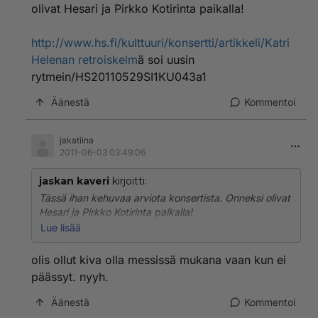
olivat Hesari ja Pirkko Kotirinta paikalla!
http://www.hs.fi/kulttuuri/konsertti/artikkeli/Katri
Helenan retroiskelm
ä soi uusin
rytmein/HS20110529SI1KU043a1
Äänestä
Kommentoi
jakatiina
2011-06-03 03:49:06
jaskan kaveri
kirjoitti:
Tässä ihan kehuvaa arviota konsertista. Onneksi olivat
Hesari ja Pirkko Kotirinta paikalla!
Lue lisää
http://www.hs.fi/kulttuuri/konsertti/artikkeli/Katri Helen
an retroiskelm
ä soi uusin
olis ollut kiva olla messissä mukana vaan kun ei
rytmein/HS20110529SI1KU043a1
päässyt. nyyh.
Äänestä
Kommentoi