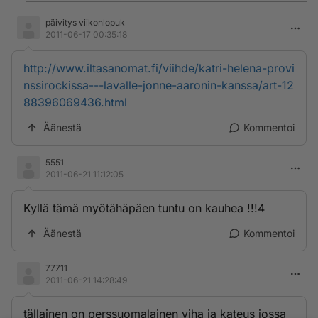
päivitys viikonlopuk
2011-06-17 00:35:18
http://www.iltasanomat.fi/viihde/katri-helena-provi
nssirockissa---lavalle-jonne-aaronin-kanssa/art-12
88396069436.html
Äänestä
Kommentoi
5551
2011-06-21 11:12:05
Kyllä tämä myötähäpäen tuntu on kauhea !!!4
Äänestä
Kommentoi
77711
2011-06-21 14:28:49
tällainen on perssuomalainen viha ja kateus jossa