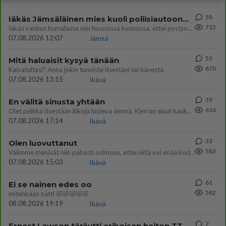
58
Iäkäs Jämsäläinen mies kuoli poliisiautoon matkalla Jyväskylän putkaan
712
Iäkäs vanhus humalassa niin huonossa kunnossa, ettei pystynyt huolehtimaan itsestään niin ainoa apu sillä hetkellä oli
07.08.2026 12:07
Jämsä
55
Mitä haluaisit kysyä tänään
670
Kaivatultasi? Anna jokin tunniste itsestäni tai hänestä.
07.08.2026 13:15
Ikävä
39
En välitä sinusta yhtään
616
Olet pelkkä itsestään liikoja luuleva ämmä. Kierrän sinut kaukaa nyt ja aina. Olit mulle pelkkä lelu vaan.
07.08.2026 17:14
Ikävä
33
Olen luovuttanut
583
Välimme menivät niin pahasti solmuun, ettei niitä voi enää korjata. On aika jatkaa elämässä eteenpäin. Toivon sulle kaik
07.08.2026 15:03
Ikävä
61
Ei se nainen edes oo
582
mitenkään nätti 🤣🤣🤣🤣🤣
08.08.2026 19:19
Ikävä
7
Ernest Lawson täräytti erikoisen heiton TTK-lehdistötilaisuudessa: " Onko tässä tarkoituksena...?"