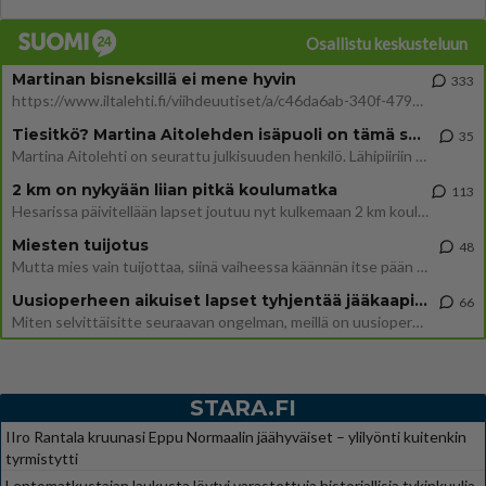
Osallistu keskusteluun
Martinan bisneksillä ei mene hyvin
333
https://www.iltalehti.fi/viihdeuutiset/a/c46da6ab-340f-4790-aaa7-0865eed2336 Yrityksen konkurssihakemus on tullut kärä
Tiesitkö? Martina Aitolehden isäpuoli on tämä suosittu laulaja
35
Martina Aitolehti on seurattu julkisuuden henkilö. Lähipiiriin mahtuu muitakin tunnettuja henkilöitä. Tiesitkö, että Ma
2 km on nykyään liian pitkä koulumatka
113
Hesarissa päivitellään lapset joutuu nyt kulkemaan 2 km kouluun jösses. Ruostefillarilla tuo matka menee vaikka miten äk
Miesten tuijotus
48
Mutta mies vain tuijottaa, siinä vaiheessa käännän itse pään pois. Mikä juttu? Yleensä jos joku tuijottaa tai katsoo, hä
Uusioperheen aikuiset lapset tyhjentää jääkaapin käydessään
66
Miten selvittäisitte seuraavan ongelman, meillä on uusioperhe, minulla teini-ikäiset lapset ja puolisolla aikuiset, jotk
STARA.FI
IIro Rantala kruunasi Eppu Normaalin jäähyväiset – ylilyönti kuitenkin
tyrmistytti
Lentomatkustajan laukusta löytyi varastettuja historiallisia tykinkuulia