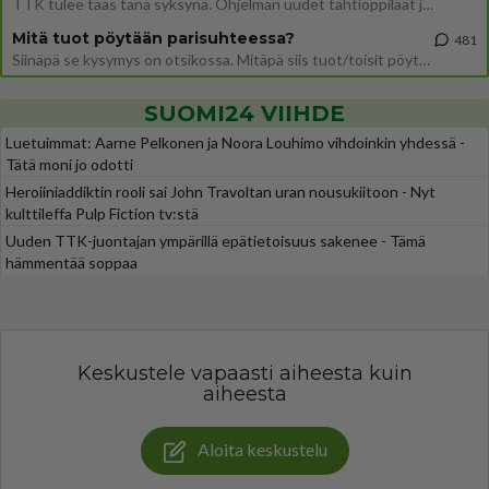
TTK tulee taas tänä syksynä. Ohjelman uudet tähtioppilaat julkistetaan torstaina 6. elokuuta klo 14 alkavassa lehdistö
Mitä tuot pöytään parisuhteessa?
481
Siinäpä se kysymys on otsikossa. Mitäpä siis tuot/toisit pöytään parisuhteessa? Oletko mies vai nainen? Koetko sen mitä
SUOMI24 VIIHDE
Luetuimmat: Aarne Pelkonen ja Noora Louhimo vihdoinkin yhdessä -
Tätä moni jo odotti
Heroiiniaddiktin rooli sai John Travoltan uran nousukiitoon - Nyt
kulttileffa Pulp Fiction tv:stä
Uuden TTK-juontajan ympärillä epätietoisuus sakenee - Tämä
hämmentää soppaa
Keskustele vapaasti aiheesta kuin
aiheesta
Aloita keskustelu