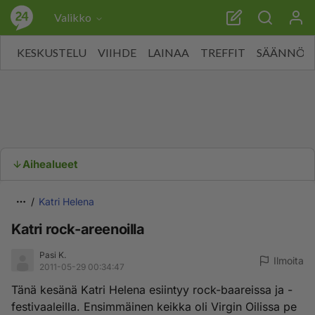
Valikko
KESKUSTELU
VIIHDE
LAINAA
TREFFIT
SÄÄNNÖT
Aihealueet
Katri Helena
Katri rock-areenoilla
Pasi K.
Ilmoita
2011-05-29 00:34:47
Tänä kesänä Katri Helena esiintyy rock-baareissa ja -
festivaaleilla. Ensimmäinen keikka oli Virgin Oilissa pe