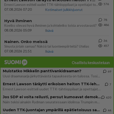
576
Ernest Lawson esitteli uudet TTK-tähtioppilaat ja opettajat torstaina 6.8. lehdistölle. Tulevalla kaudella on yksi hausk
07.08.2026 07:20
Kotimaiset julkkisjuorut
78
Hyvä ihminen
486
Koetko olevasi hyvä ihminen ja kohteletko toisia arvostavasti?
08.08.2026 05:09
Ikävä
36
Nainen. Onko meissä
457
Sinusta jotain samaa? Näköä tai luonteenpiirteitä? Utelias
07.08.2026 21:51
Ikävä
Osallistu keskusteluun
Muistatko Mikkelin panttivankidraaman?
69
Uusi draamasarja järkyttävästä tapauksesta on tulossa. Tositapahtumiin perustuva sarja ammentaa vuoden 1986 Mikkelin pan
Ernest Lawson täräytti erikoisen heiton TTK-lehdistötilaisuudessa: " Onko tässä tarkoituksena...?"
7
Ernest Lawson esitteli uudet TTK-tähtioppilaat ja opettajat torstaina 6.8. lehdistölle. Tulevalla kaudella on yksi hausk
Jos SDP ei voita reilusti, persut kumoavat demokratian Suomesta
620
Näin tekisi ainakin Rydman seuratessaan idolinsa Trumpin mallia https://www.is.fi/politiikka/art-2000012187244.html
Uuden TTK-juontajan ympärillä epätietoisuus sakenee - Nyt MTV hämmentää soppaa
44