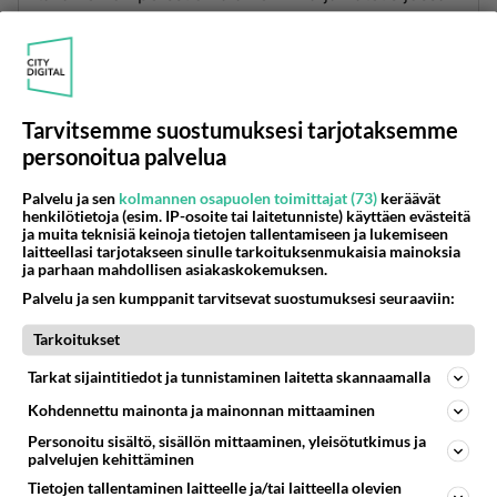
kaikkea elävää, liikkuvaa ja menestynyttä
mollataan. syy on aina kyllä siinä kirjoittajassa
itsessään, kuten tämänkin häpeily. mistä muka
pitäis olla häpeellinen, pah KatrI Helena on nyt
parhaimmillansa..
Tarvitsemme suostumuksesi tarjotaksemme
personoitua palvelua
Äänestä
Kommentoi
Palvelu ja sen
kolmannen osapuolen toimittajat (73)
keräävät
henkilötietoja (esim. IP-osoite tai laitetunniste) käyttäen evästeitä
JK
ja muita teknisiä keinoja tietojen tallentamiseen ja lukemiseen
2011-08-10 22:16:25
laitteellasi tarjotakseen sinulle tarkoituksenmukaisia mainoksia
ja parhaan mahdollisen asiakaskokemuksen.
VAI NIIN
Palvelu ja sen kumppanit tarvitsevat suostumuksesi seuraaviin:
Äänestä
Kommentoi
Tarkoitukset
Tarkat sijaintitiedot ja tunnistaminen laitetta skannaamalla
JK
2011-08-10 22:19:56
Kohdennettu mainonta ja mainonnan mittaaminen
Personoitu sisältö, sisällön mittaaminen, yleisötutkimus ja
VAI NIN
palvelujen kehittäminen
Tietojen tallentaminen laitteelle ja/tai laitteella olevien
Äänestä
Kommentoi