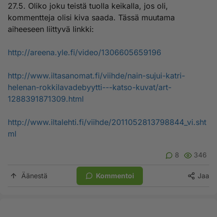
27.5. Oliko joku teistä tuolla keikalla, jos oli,
kommentteja olisi kiva saada. Tässä muutama
aiheeseen liittyvä linkki:
http://areena.yle.fi/video/1306605659196
http://www.iltasanomat.fi/viihde/nain-sujui-katri-
helenan-rokkilavadebyytti---katso-kuvat/art-
1288391871309.html
http://www.iltalehti.fi/viihde/2011052813798844_vi.sht
ml
8
346
Äänestä
Kommentoi
Jaa