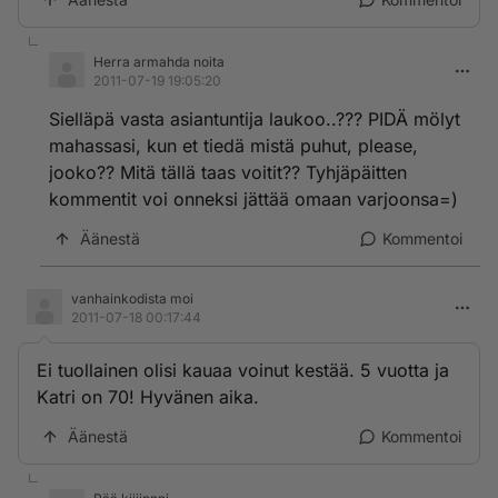
Herra armahda noita
2011-07-19 19:05:20
Sielläpä vasta asiantuntija laukoo..??? PIDÄ mölyt
mahassasi, kun et tiedä mistä puhut, please,
jooko?? Mitä tällä taas voitit?? Tyhjäpäitten
kommentit voi onneksi jättää omaan varjoonsa=)
Äänestä
Kommentoi
vanhainkodista moi
2011-07-18 00:17:44
Ei tuollainen olisi kauaa voinut kestää. 5 vuotta ja
Katri on 70! Hyvänen aika.
Äänestä
Kommentoi