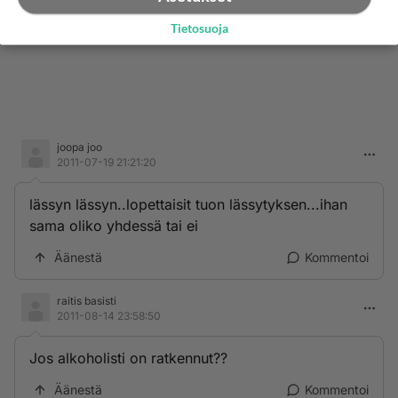
Tietosuoja
joopa joo
2011-07-19 21:21:20
lässyn lässyn..lopettaisit tuon lässytyksen...ihan
sama oliko yhdessä tai ei
Äänestä
Kommentoi
raitis basisti
2011-08-14 23:58:50
Jos alkoholisti on ratkennut??
Äänestä
Kommentoi