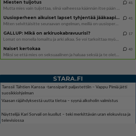
Miesten tuijotus
41
Mutta mies vain tuijottaa, siinä vaiheessa käännän itse pään pois. Mikä juttu? Yleensä jos joku tuijottaa tai katsoo, hä
Uusioperheen aikuiset lapset tyhjentää jääkaapin käydessään
41
Miten selvittäisitte seuraavan ongelman, meillä on uusioperhe, minulla teini-ikäiset lapset ja puolisolla aikuiset, jotk
GALLUP: Mikä on arkiruokabravuurisi?
17
Lomat on monella lomailtu ja arki alkaa. Se voi tarkoittaa myös sitä, että grillailut on grillattu ja palataan arjen ruo
Naiset kertokaa
43
Miksi se että mies on seksuaalinen ja haluaa seksiä ja te olette hänen mielestänne haluttava on vastenmielistä? Mikä sii
STARA.FI
Tanssii Tähtien Kanssa -tanssiparit paljastettiin – Vappu Pimiä jätti
suosikkiohjelman
Vaasan räjähdyksestä uutta tietoa – syynä alkoholin valmistus
Näyttelijä Kari Sorvali on kuollut – teki merkittävän uran elokuvissa ja
televisiossa