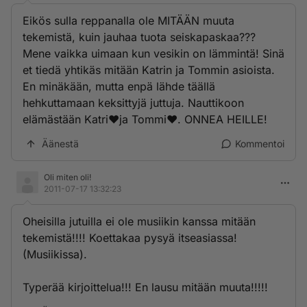
Eikös sulla reppanalla ole MITÄÄN muuta
tekemistä, kuin jauhaa tuota seiskapaskaa???
Mene vaikka uimaan kun vesikin on lämmintä! Sinä
et tiedä yhtikäs mitään Katrin ja Tommin asioista.
En minäkään, mutta enpä lähde täällä
hehkuttamaan keksittyjä juttuja. Nauttikoon
elämästään Katri♥ja Tommi♥. ONNEA HEILLE!
Äänestä
Kommentoi
Oli miten oli!
2011-07-17 13:32:23
Oheisilla jutuilla ei ole musiikin kanssa mitään
tekemistä!!!! Koettakaa pysyä itseasiassa!
(Musiikissa).
Typerää kirjoittelua!!! En lausu mitään muuta!!!!!