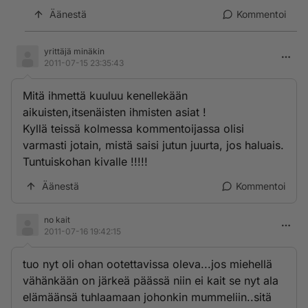
Äänestä
Kommentoi
yrittäjä minäkin
2011-07-15 23:35:43
Mitä ihmettä kuuluu kenellekään
aikuisten,itsenäisten ihmisten asiat !
Kyllä teissä kolmessa kommentoijassa olisi
varmasti jotain, mistä saisi jutun juurta, jos haluais.
Tuntuiskohan kivalle !!!!!
Äänestä
Kommentoi
no kait
2011-07-16 19:42:15
tuo nyt oli ohan ootettavissa oleva...jos miehellä
vähänkään on järkeä päässä niin ei kait se nyt ala
elämäänsä tuhlaamaan johonkin mummeliin..sitä