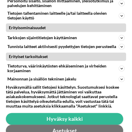
Personoitu sisältö, sisällön mittaaminen, yleisötutkimus ja
Äänestä
Kommentoi
palvelujen kehittäminen
Tietojen tallentaminen laitteelle ja/tai laitteella olevien
tietojen käyttö
JätTäkÄÄ rauHaan♥
2011-07-19 18:53:31
Erityisominaisuudet
En ymmärrä mitä kiksejä "ihmiset" saa noista
Tarkkojen sijaintitietojen käyttäminen
ilkeistä juoruista. Noh, nauttikoon niistä, eihän se
Tunnista laitteet aktiivisesti pyydettyjen tietojen perusteella
meitä muita lopulta koske. Katrille ja Tommille
Hyviä Tunteita toivottelen♥ Onnea!
Erityiset tarkoitukset
Tietoturva, väärinkäytösten ehkäiseminen ja virheiden
Äänestä
Kommentoi
korjaaminen
Mainonnan ja sisällön tekninen jakelu
Hyväksymällä sallit tietojesi käsittelyn. Suostumuksesi koskee
tätä palvelua, hyväksymättä jättäminen voi vaikuttaa
asiakaskokemukseesi. Jotkut teknologiat saattavat perustella
tietojen käsittelyä oikeutetulla edulla, voit vastustaa tätä tai
muuttaa muita asetuksia klikkaamalla "Asetukset" linkkiä.
Hyväksy kaikki
Asetukset