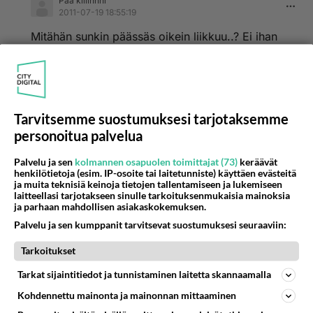
Pää kiiiinnni
2011-07-19 18:55:19
Mitähän sunkin päässäs oikein liikkuu..? Ei ihan
kaikki nyt kotona.
Äänestä
Kommentoi
elvi.s
Tarvitsemme suostumuksesi tarjotaksemme
2011-07-18 13:00:01
personoitua palvelua
Viitsikää nyt edes lukea mitä asianosaiset itse
Palvelu ja sen
kolmannen osapuolen toimittajat (73)
keräävät
henkilötietoja (esim. IP-osoite tai laitetunniste) käyttäen evästeitä
asiasta sanovat, te kotitekoiset papparazzit.
ja muita teknisiä keinoja tietojen tallentamiseen ja lukemiseen
"""Ihmisten pahantahtoisuus on kyllä aivan
laitteellasi tarjotakseen sinulle tarkoituksenmukaisia mainoksia
ja parhaan mahdollisen asiakaskokemuksen.
käsittämätöntä!"""
Palvelu ja sen kumppanit tarvitsevat suostumuksesi seuraaviin:
http://www.iltalehti.fi/viihde/2011071614067298_v
Tarkoitukset
i.shtml
Tarkat sijaintitiedot ja tunnistaminen laitetta skannaamalla
-
Kohdennettu mainonta ja mainonnan mittaaminen