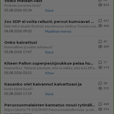
Voiko meidän välit
824
Koskaan parantua tästä?
05.08.2026 05:34
Ikävä
417
Jos SDP ei voita reilusti, persut kumoavat demokratian Suomesta
666
Näin tekisi ainakin Rydman seuratessaan idolinsa Trumpin mallia https://www.is.fi/politiikka/art-2000012187244.html
06.08.2026 09:02
Maailman menoa
47
Onko kaivattusi
609
Kummallinen jossakin suhteessa?
05.08.2026 17:47
Ikävä
77
Kiteen Pallon superpesisjoukkue pelaa huumeiden vaikutuksen alaisena
574
Huumerikos. Yleisesti uskotaan, että se seikka, että eräs KiPan pelaaja kärähtää huumeista, on vain jäävuoren huippu. M
05.08.2026 03:21
Kitee
38
Kauanko olet kaivannut kaivattuasi ja
572
koska hänet löysit?
05.08.2026 17:19
Ikävä
449
Perussuomalaisten kannatus nousi rytinällä Ylen tänään julkaisemassa tuoreimmassa gallup-kyselyssä.
554
https://yle.fi/a/74-20239449 Perussuomalaisilla hurja- ja ylivoimaisesti suurin nousu tässä uudessa Ylen gallupissa. Kyl