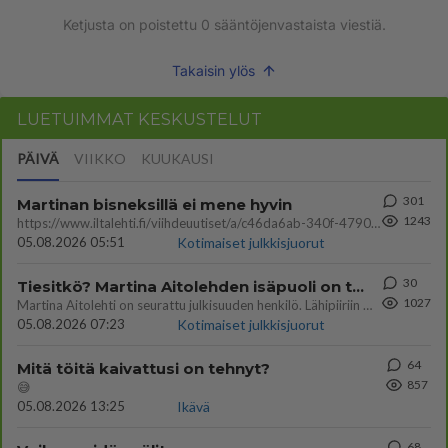
Ketjusta on poistettu
0
sääntöjenvastaista viestiä.
Takaisin ylös
LUETUIMMAT KESKUSTELUT
PÄIVÄ
VIIKKO
KUUKAUSI
301
Martinan bisneksillä ei mene hyvin
1243
https://www.iltalehti.fi/viihdeuutiset/a/c46da6ab-340f-4790-aaa7-0865eed2336 Yrityksen konkurssihakemus on tullut kärä
05.08.2026 05:51
Kotimaiset julkkisjuorut
30
Tiesitkö? Martina Aitolehden isäpuoli on tämä suosittu laulaja
1027
Martina Aitolehti on seurattu julkisuuden henkilö. Lähipiiriin mahtuu muitakin tunnettuja henkilöitä. Tiesitkö, että Ma
05.08.2026 07:23
Kotimaiset julkkisjuorut
64
Mitä töitä kaivattusi on tehnyt?
857
😅
05.08.2026 13:25
Ikävä
68