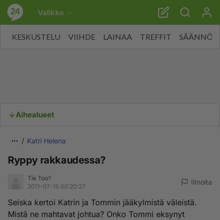
Valikko
KESKUSTELU
VIIHDE
LAINAA
TREFFIT
SÄÄNNÖT
Aihealueet
Katri Helena
Ryppy rakkaudessa?
Tie Too?
Ilmoita
2011-07-15 00:20:27
Seiska kertoi Katrin ja Tommin jääkylmistä väleistä.
Mistä ne mahtavat johtua? Onko Tommi eksynyt