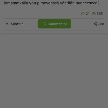
lomamatkalla yön pimeydessä väärään huoneeseen?
21
858
Äänestä
Kommentoi
Jaa