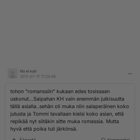
No ei kait
2011-07-17 17:25:46
tohon "romanssiin" kukaan edes tosissaan
uskonut...Saipahan KH vain enemmän julkisuutta
tällä asialla..sehän oli muka niin salaperäinen koko
jutusta ja Tommi tavallaan kielsi koko asian, että
repikää nyt siitäkin sitte muka romassia. Mutta
hyvä että poika tuli järkiinsä.
Äänestä
Kommentoi