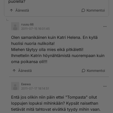
puolella?
Äänestä
Kommentoi
ruusu 66
2011-07-15 16:01:45
Olen samanikäinen kuin Katri Helena. En kyllä
huolisi nuoria nulikoita!
Miehen täytyy olla mies eikä pitkäletti!
Ihmettelin Katrin höynähtämistä nuorempaan kuin
oma poikansa oli!!!
Äänestä
Kommentoi
Eeewa
2011-07-17 18:14:51
Entä jos olikin niin päin ettei "Tompasta" ollut
loppujen lopuksi mihinkään? Kypsät naisethan
tietävät mitä tahtovat eivätkä tyydy mihin vaan.