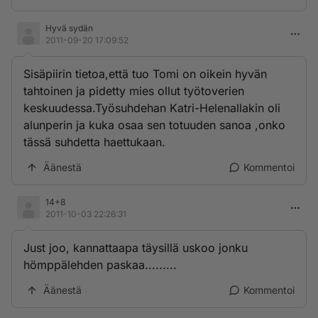
Hyvä sydän
2011-09-20 17:09:52
Sisäpiirin tietoa,että tuo Tomi on oikein hyvän
tahtoinen ja pidetty mies ollut työtoverien
keskuudessa.Työsuhdehan Katri-Helenallakin oli
alunperin ja kuka osaa sen totuuden sanoa ,onko
tässä suhdetta haettukaan.
Äänestä
Kommentoi
14+8
2011-10-03 22:26:31
Just joo, kannattaapa täysillä uskoo jonku
hömppälehden paskaa.........
Äänestä
Kommentoi