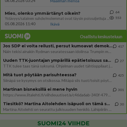
06.08.2026 03:24
Maailman menoa
64
Mies, olenko ymmärtänyt oikein?
553
Ystävyys/salainen suhde/molemmat ovat täysin poissuljettuja asioita? Nainen
05.08.2026 11:40
Ikävä
Osallistu keskusteluun
Jos SDP ei voita reilusti, persut kumoavat demokratian Suomesta
417
Näin tekisi ainakin Rydman seuratessaan idolinsa Trumpin mallia https://www.is.fi/politiikka/art-2000012187244.html
Uuden TTK-juontajan ympärillä epätietoisuus sakenee - Nyt MTV hämmentää soppaa
27
TTK tulee taas tänä syksynä. Ohjelman uudet tähtioppilaat julkistetaan torstaina 6. elokuuta klo 14 alkavassa lehdistö
Mitä tuot pöytään parisuhteessa?
425
Siinäpä se kysymys on otsikossa. Mitäpä siis tuot/toisit pöytään parisuhteessa? Oletko mies vai nainen? Koetko sen mitä
Martinan bisneksillä ei mene hyvin
301
https://www.iltalehti.fi/viihdeuutiset/a/c46da6ab-340f-4790-aaa7-0865eed2336 Yrityksen konkurssihakemus on tullut kärä
Tiesitkö? Martina Aitolehden isäpuoli on tämä suosittu laulaja
30
Martina Aitolehti on seurattu julkisuuden henkilö. Lähipiiriin mahtuu muitakin tunnettuja henkilöitä. Tiesitkö, että Ma
SUOMI24 VIIHDE