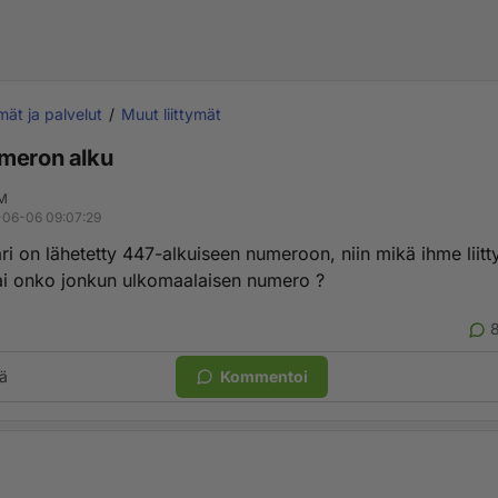
ymät ja palvelut
Muut liittymät
meron alku
M
06-06 09:07:29
ari on lähetetty 447-alkuiseen numeroon, niin mikä ihme liit
vai onko jonkun ulkomaalaisen numero ?
ä
Kommentoi