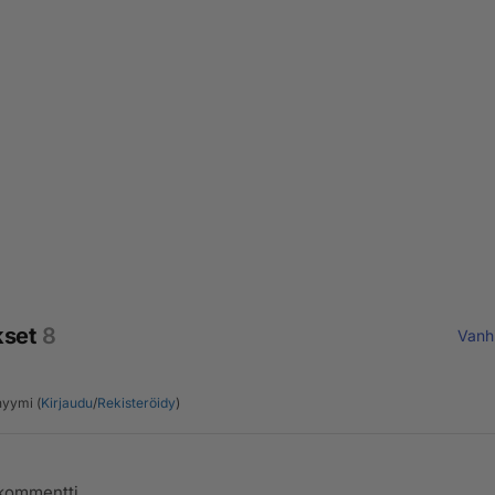
kset
8
Vanh
yymi (
Kirjaudu
/
Rekisteröidy
)