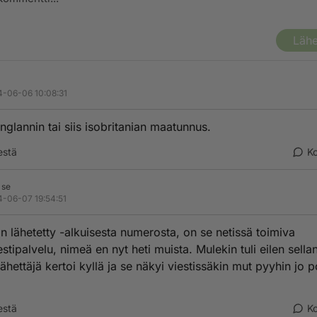
Lähe
ä
-06-06 10:08:31
nglannin tai siis isobritanian maatunnus.
estä
K
 se
-06-07 19:54:51
on lähetetty -alkuisesta numerosta, on se netissä toimiva
estipalvelu, nimeä en nyt heti muista. Mulekin tuli eilen sella
Lähettäjä kertoi kyllä ja se näkyi viestissäkin mut pyyhin jo 
estä
K