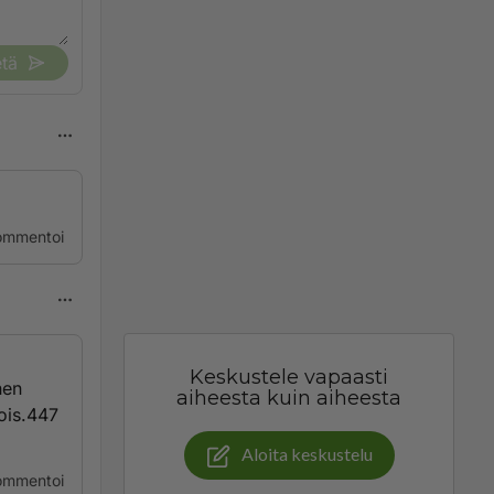
tä
ommentoi
Keskustele vapaasti
nen
aiheesta kuin aiheesta
pois.447
Aloita keskustelu
ommentoi