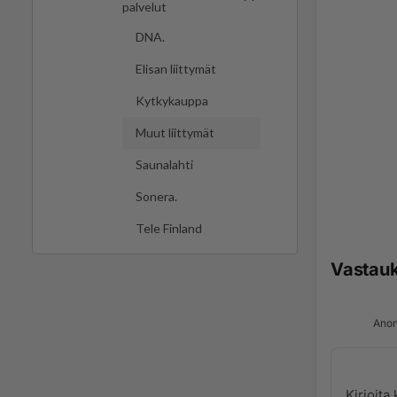
palvelut
DNA.
Elisan liittymät
Kytkykauppa
Muut liittymät
Saunalahti
Sonera.
Tele Finland
Vastau
Anon