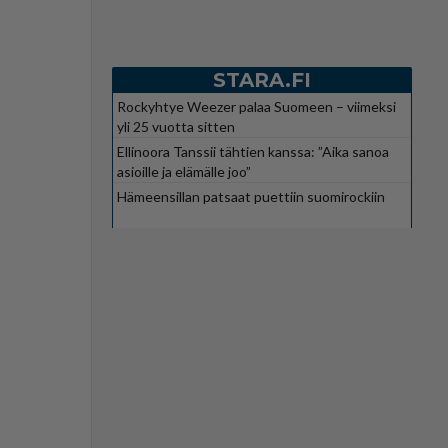
STARA.FI
Rockyhtye Weezer palaa Suomeen – viimeksi
yli 25 vuotta sitten
Ellinoora Tanssii tähtien kanssa: ”Aika sanoa
asioille ja elämälle joo”
Hämeensillan patsaat puettiin suomirockiin