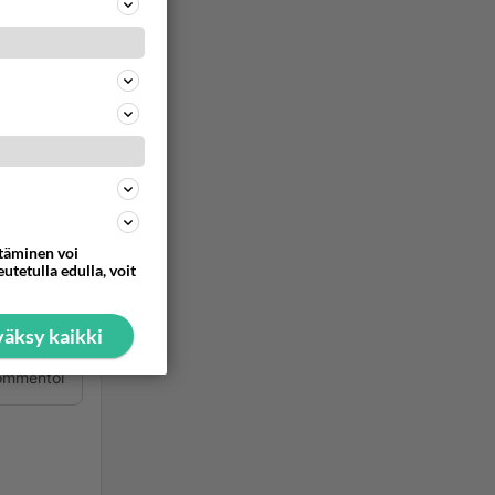
mobile
ommentoi
ttäminen voi
utetulla edulla, voit
den
äksy kaikki
irus
ommentoi