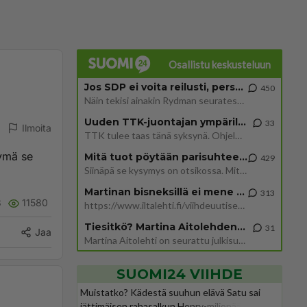
Osallistu keskusteluun
Jos SDP ei voita reilusti, persut kumoavat demokratian Suomesta
450
Näin tekisi ainakin Rydman seuratessaan idolinsa Trumpin mallia https://www.is.fi/politiikka/art-2000012187244.html
Uuden TTK-juontajan ympärillä epätietoisuus sakenee - Nyt MTV hämmentää soppaa
33
Ilmoita
TTK tulee taas tänä syksynä. Ohjelman uudet tähtioppilaat julkistetaan torstaina 6. elokuuta klo 14 alkavassa lehdistö
tymä se
Mitä tuot pöytään parisuhteessa?
429
Siinäpä se kysymys on otsikossa. Mitäpä siis tuot/toisit pöytään parisuhteessa? Oletko mies vai nainen? Koetko sen mitä
Martinan bisneksillä ei mene hyvin
313
8
11580
https://www.iltalehti.fi/viihdeuutiset/a/c46da6ab-340f-4790-aaa7-0865eed2336 Yrityksen konkurssihakemus on tullut kärä
Tiesitkö? Martina Aitolehden isäpuoli on tämä suosittu laulaja
31
Jaa
Martina Aitolehti on seurattu julkisuuden henkilö. Lähipiiriin mahtuu muitakin tunnettuja henkilöitä. Tiesitkö, että Ma
SUOMI24 VIIHDE
Muistatko? Kädestä suuhun elävä Satu sai
jättimäisen rahasalkun Henry-miljonääriltä