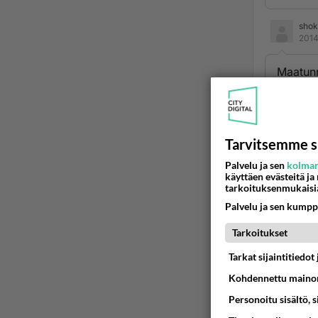
shok
2014
Maatunn
44, ja 
.
Suunta
Tarvitsemme s
447 tie
Palvelu ja sen
kolman
Kaupun
käyttäen evästeitä ja
tarkoituksenmukaisi
Hallinn
Palvelu ja sen kumpp
Maa tai
Maanum
Tarkoitukset
Aikavy
Tarkat sijaintitiedo
Paikalli
Yleisai
Kohdennettu mainon
Suunta
Personoitu sisältö, 
Leveys