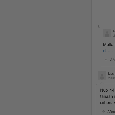
M
2
Mulle 
et.....
Ää
jussi
2018
Nuo 447
tänään 
siihen. 
Ään