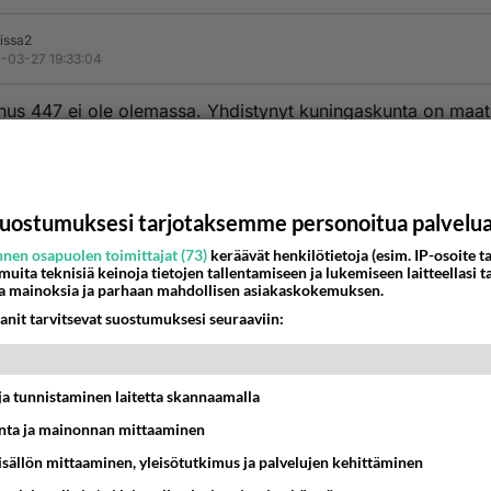
issa2
-03-27 19:33:04
us 447 ei ole olemassa. Yhdistynyt kuningaskunta on maa
etuliite 7 käytetään matkapuhelinnumerot
numero 447
uostumuksesi tarjotaksemme personoitua palvelu
dot
nen osapuolen toimittajat (73)
keräävät henkilötietoja (esim. IP-osoite ta
ki Yundum
 muita teknisiä keinoja tietojen tallentamiseen ja lukemiseen laitteellasi t
a mainoksia ja parhaan mahdollisen asiakaskokemuksen.
ollinen alue Western Division
anit tarvitsevat suostumuksesi seuraaviin:
 alue Gambia
ero 220
öhyke Aikavyöhyke: Gambia
t ja tunnistaminen laitetta skannaamalla
nen aika 17.20 to
ka-ero UTC 00
ta ja mainonnan mittaaminen
numerot 447
sisällön mittaaminen, yleisötutkimus ja palvelujen kehittäminen
aste 13,3456