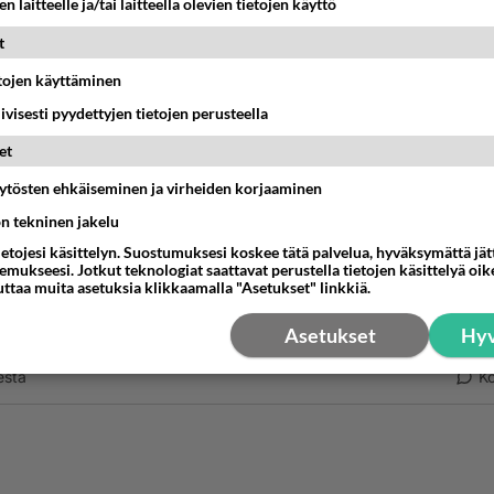
n laitteelle ja/tai laitteella olevien tietojen käyttö
ste -16,6728
t
sain viesti puh, numerosta 447436795635: Congrat! your 
etojen käyttäminen
was selected as a winner of €2, 000000.00. Email:
iivisesti pyydettyjen tietojen perusteella
ept786@gmail.com....... miten ne saa numeroni kun on
n????
et
estä
K
äytösten ehkäiseminen ja virheiden korjaaminen
ön tekninen jakelu
eli
ietojesi käsittelyn. Suostumuksesi koskee tätä palvelua, hyväksymättä jä
-11-27 19:59:48
mukseesi. Jotkut teknologiat saattavat perustella tietojen käsittelyä oike
uttaa muita asetuksia klikkaamalla "Asetukset" linkkiä.
le tuli 447 alkuisesta numerosta että hei Olet saanut (1) uu
Asetukset
Hyv
tin ja sit siin oli se linkki en viitti avata koka se o varmaa v
estä
K