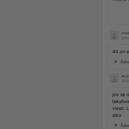
min
2004
44 on e
Ään
se ja
2004
jos se 
tekstivi
viesti. 
alko
Ään