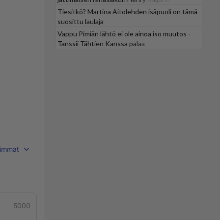
Tiesitkö? Martina Aitolehden isäpuoli on tämä
suosittu laulaja
Vappu Pimiän lähtö ei ole ainoa iso muutos -
Tanssii Tähtien Kanssa palaa
immat
5000