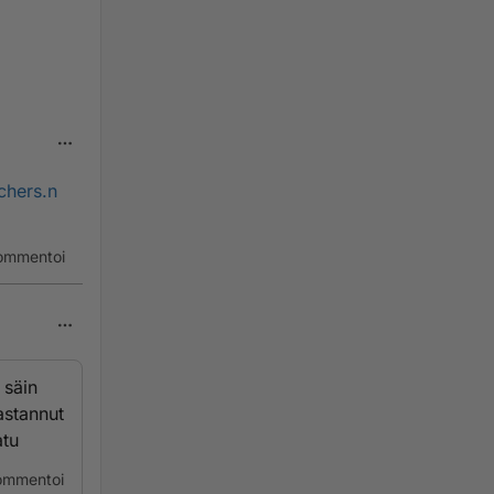
chers.n
ommentoi
 säin
astannut
atu
ommentoi