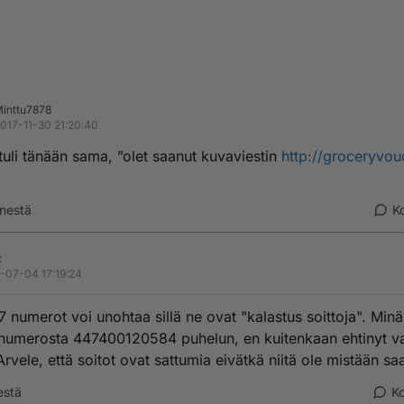
inttu7878
017-11-30 21:20:40
tuli tänään sama, ”olet saanut kuvaviestin
http://groceryvou
nestä
K
t
-07-04 17:19:24
 numerot voi unohtaa sillä ne ovat "kalastus soittoja". Minä
numerosta 447400120584 puhelun, en kuitenkaan ehtinyt v
Arvele, että soitot ovat sattumia eivätkä niitä ole mistään sa
estä
K