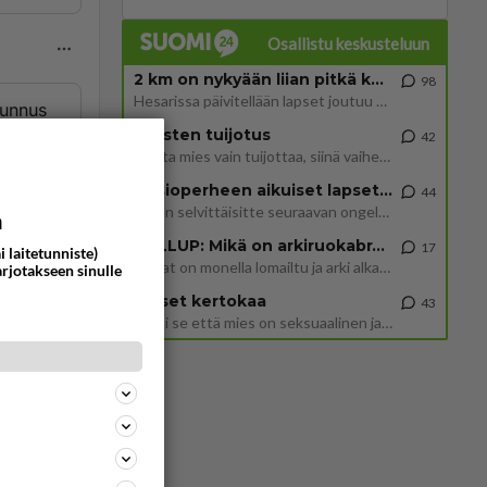
Osallistu keskusteluun
2 km on nykyään liian pitkä koulumatka
98
Hesarissa päivitellään lapset joutuu nyt kulkemaan 2 km kouluun jösses. Ruostefillarilla tuo matka menee vaikka miten äk
tunnus
Miesten tuijotus
42
Mutta mies vain tuijottaa, siinä vaiheessa käännän itse pään pois. Mikä juttu? Yleensä jos joku tuijottaa tai katsoo, hä
Uusioperheen aikuiset lapset tyhjentää jääkaapin käydessään
44
Miten selvittäisitte seuraavan ongelman, meillä on uusioperhe, minulla teini-ikäiset lapset ja puolisolla aikuiset, jotk
a
GALLUP: Mikä on arkiruokabravuurisi?
17
i laitetunniste)
Lomat on monella lomailtu ja arki alkaa. Se voi tarkoittaa myös sitä, että grillailut on grillattu ja palataan arjen ruo
arjotakseen sinulle
Naiset kertokaa
43
Miksi se että mies on seksuaalinen ja haluaa seksiä ja te olette hänen mielestänne haluttava on vastenmielistä? Mikä sii